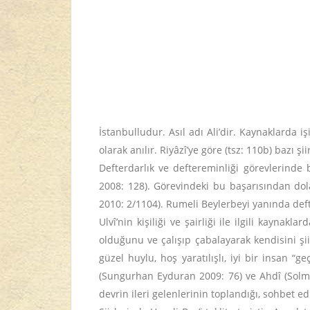
İstanbulludur. Asıl adı Ali’dir. Kaynaklarda 
olarak anılır. Riyâzî’ye göre (tsz: 110b) bazı şi
Defterdarlık ve deftereminliği görevlerinde
2008: 128). Görevindeki bu başarısından dolay
2010: 2/1104). Rumeli Beylerbeyi yanında def
Ulvî’nin kişiliği ve şairliği ile ilgili kaynakla
olduğunu ve çalışıp çabalayarak kendisini şi
güzel huylu, hoş yaratılışlı, iyi bir insan “g
(Sungurhan Eyduran 2009: 76) ve Ahdî (Solmaz
devrin ileri gelenlerinin toplandığı, sohbet e