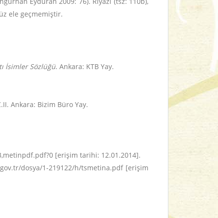
ungurhan Eyduran 2009: 76). Riyâzî (tsz: 110b),
nüz ele geçmemiştir.
ı İsimler Sözlüğü
. Ankara: KTB Yay.
C.II. Ankara: Bizim Büro Yay.
,metinpdf.pdf?0 [erişim tarihi: 12.01.2014].
.gov.tr/dosya/1-219122/h/tsmetina.pdf [erişim