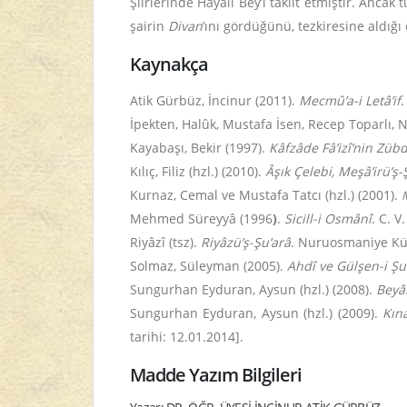
Şiirlerinde Hayali Bey’i taklit etmiştir. Anca
şairin
Divan
’ını gördüğünü, tezkiresine aldığı 
Kaynakça
Atik Gürbüz, İncinur (2011).
Mecmû’a-i Letâ’if
.
İpekten, Halûk, Mustafa İsen, Recep Toparlı, 
Kayabaşı, Bekir (1997).
Kâfzâde Fâ’izî’nin Zübde
Kılıç, Filiz (hzl.) (2010).
Âşık Çelebi, Meşâ’irü’ş
Kurnaz, Cemal ve Mustafa Tatcı (hzl.) (2001).
Mehmed Süreyyâ (1996
)
.
Sicill-i Osmânî
. C. V
Riyâzî (tsz).
Riyâzü’ş-Şu’arâ
. Nuruosmaniye Küt
Solmaz, Süleyman (2005).
Ahdî ve Gülşen-i Şu
Sungurhan Eyduran, Aysun (hzl.) (2008).
Beyâ
Sungurhan Eyduran, Aysun (hzl.) (2009).
Kına
tarihi: 12.01.2014].
Madde Yazım Bilgileri