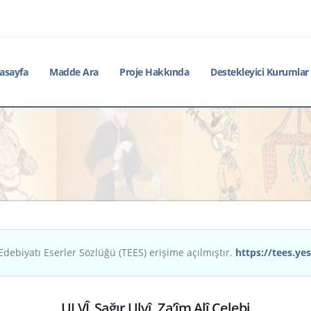
asayfa
Madde Ara
Proje Hakkında
Destekleyici Kurumlar
Edebiyatı Eserler Sözlüğü (TEES) erişime açılmıştır.
https://tees.yes
ULVÎ, Sağır Ulvî, Za’îm Alî Çelebi