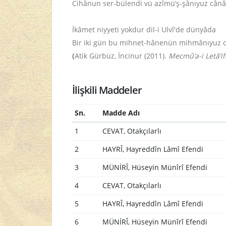
Cihânun ser-bülendi vü azîmü’ş-şânıyuz cânâ
İkâmet niyyeti yokdur dil-i Ulvî'de dünyâda
Bir iki gün bu mihnet-hânenün mihmânıyuz 
(
Atik Gürbüz, İncinur (2011).
Mecmû’a-i Letâ’if
İlişkili Maddeler
Sn.
Madde Adı
1
CEVAT, Otakçılarlı
2
HAYRÎ, Hayreddîn Lâmî Efendi
3
MÜNİRÎ, Hüseyin Münîrî Efendi
4
CEVAT, Otakçılarlı
5
HAYRÎ, Hayreddîn Lâmî Efendi
6
MÜNİRÎ, Hüseyin Münîrî Efendi