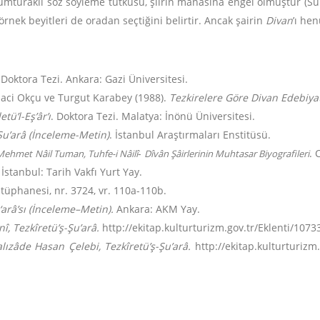
k tumturaklı söz söyleme tutkusu, şiirin manasına engel olmuştur (S
örnek beyitleri de oradan seçtiğini belirtir. Ancak şairin
Divan
’ı he
 Doktora Tezi. Ankara: Gazi Üniversitesi.
Naci Okçu ve Turgut Karabey (1988).
Tezkirelere Göre Divan Edebiyat
tü’l-Eş’âr’ı
. Doktora Tezi. Malatya: İnönü Üniversitesi.
-Şu’arâ (İnceleme-Metin)
. İstanbul Araştırmaları Enstitüsü.
-
. 
Mehmet
Nâil Tuman, Tuhfe-i Nâilî
Dîvân Şâirlerinin Muhtasar Biyografileri
. İstanbul: Tarih Vakfı Yurt Yay.
üphanesi, nr. 3724, vr. 110a-110b.
‘arâ’sı (İnceleme–Metin).
Ankara: AKM Yay.
n
î
, Tezkîretü’ş-Şu’arâ.
http://ekitap.kulturturizm.gov.tr/Eklenti/10733
lızâde Hasan Çelebi, Tezkîretü’ş-Şu’arâ.
http://ekitap.kulturturizm