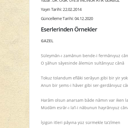
Yazar: DR. ÖĞR. ÜYESİ İNCİNUR ATİK GÜRBÜZ
Yayın Tarihi: 22.02.2014
Güncelleme Tarihi: 04.12.2020
Eserlerinden Örnekler
GAZEL
Süleymân-ı zamânun bende-i fermânıyuz câ
O şâhun sâyesinde âlemün sultânıyuz cânâ
Tokuz tolandum eflâki serâyun gibi bir yir yok
Anun bir şems-i hâver gibi ser-gerdânıyuz c
Harâm olsun anarsam bâde nâmın var iken la
Müdâm esrâr-ı la’l-i nâbunun hayrânıyuz cân
İşigün itleri pâyına yüz sürmekle ta’zîmen