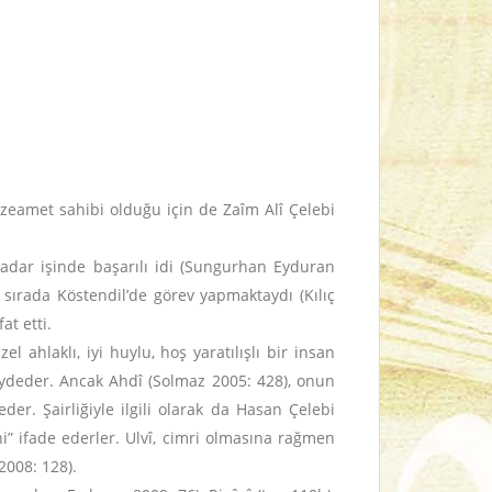
e zeamet sahibi olduğu için de Zaîm Alî Çelebi
kadar işinde başarılı idi (Sungurhan Eyduran
ı sırada Köstendil’de görev yapmaktaydı (Kılıç
t etti.
üzel ahlaklı, iyi huylu, hoş yaratılışlı bir insan
kaydeder. Ancak Ahdî (Solmaz 2005: 428), onun
eder. Şairliğiyle ilgili olarak da Hasan Çelebi
i” ifade ederler. Ulvî, cimri olmasına rağmen
2008: 128).