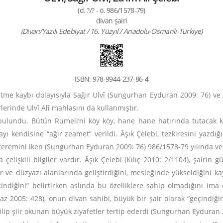
(d. ?/? - ö. 986/1578-79)
divan şairi
(Divan/Yazılı Edebiyat / 16. Yüzyıl / Anadolu-Osmanlı-Türkiye)
ISBN: 978-9944-237-86-4
işitme kaybı dolayısıyla Sağır Ulvî (Sungurhan Eyduran 2009: 76) v
irlerinde Ulvî Alî mahlasını da kullanmıştır.
 bulundu. Bütün Rumeli’ni köy köy, hane hane hatırında tutacak 
ı kendisine “ağır zeamet” verildi. Âşık Çelebi, tezkiresini yazdığ
teremini iken (Sungurhan Eyduran 2009: 76) 986/1578-79 yılında vefa
rda çelişkili bilgiler vardır. Âşık Çelebi (Kılıç 2010: 2/1104), şairin g
ir ve düzyazı alanlarında geliştirdiğini, mesleğinde yükseldiğini 
eçindiğini” belirtirken aslında bu özelliklere sahip olmadığını ima 
 2005: 428), onun divan sahibi, büyük bir şair olarak “geçindiğin
dilip şiir okunan büyük ziyafetler tertip ederdi (Sungurhan Eyduran 