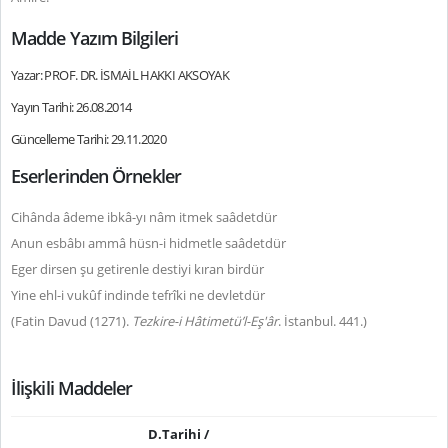
Madde Yazım Bilgileri
Yazar: PROF. DR. İSMAİL HAKKI AKSOYAK
Yayın Tarihi: 26.08.2014
Güncelleme Tarihi: 29.11.2020
Eserlerinden Örnekler
Cihânda âdeme ibkâ-yı nâm itmek saâdetdür
Anun esbâbı ammâ hüsn-i hidmetle saâdetdür
Eger dirsen şu getirenle destiyi kıran birdür
Yine ehl-i vukûf indinde tefrîki ne devletdür
(Fatin Davud (1271).
Tezkire-i Hâtimetü’l-Eş'âr
. İstanbul. 441.)
İlişkili Maddeler
D.Tarihi /