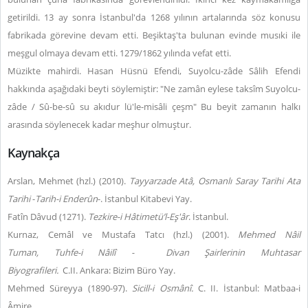
getirildi. 13 ay sonra İstanbul'da 1268 yılının artalarında söz konusu
fabrikada görevine devam etti. Beşiktaş'ta bulunan evinde musıki ile
meşgul olmaya devam etti. 1279/1862 yılında vefat etti.
Müzikte mahirdi. Hasan Hüsnü Efendi, Suyolcu-zâde Sâlih Efendi
hakkında aşağıdaki beyti söylemiştir: "Ne zamân eylese taksîm Suyolcu-
zâde / Sû-be-sû su akıdur lü'le-misâli çeşm" Bu beyit zamanın halkı
arasında söylenecek kadar meşhur olmuştur.
Kaynakça
Arslan, Mehmet (hzl.) (2010).
Tayyarzade Atâ, Osmanlı Saray Tarihi Ata
Tarihi
-
Tarih-i Enderûn
-. İstanbul Kitabevi Yay.
Fatîn Dâvud (1271).
Tezkire-i Hâtimetü’l-Eş'âr
. İstanbul.
Kurnaz, Cemâl ve Mustafa Tatcı (hzl.) (2001).
Mehmed Nâil
Tuman,
Tuhfe-i Nâilî -
Divan Şairlerinin Muhtasar
Biyografileri.
C.II.
Ankara: Bizim Büro Yay.
Mehmed Süreyya (1890-97).
Sicill-i Osmânî.
C. II. İstanbul: Matbaa-i
Âmire.