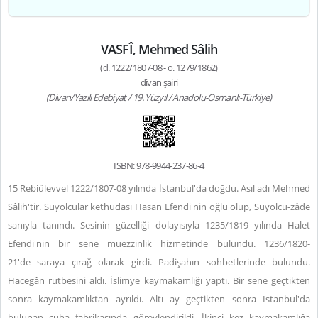
VASFÎ, Mehmed Sâlih
(d. 1222/1807-08 - ö. 1279/1862)
divan şairi
(Divan/Yazılı Edebiyat / 19. Yüzyıl / Anadolu-Osmanlı-Türkiye)
ISBN: 978-9944-237-86-4
15 Rebiülevvel 1222/1807-08 yılında İstanbul'da doğdu. Asıl adı Mehmed
Sâlih'tir. Suyolcular kethüdası Hasan Efendi'nin oğlu olup, Suyolcu-zâde
sanıyla tanındı. Sesinin güzelliği dolayısıyla 1235/1819 yılında Halet
Efendi'nin bir sene müezzinlik hizmetinde bulundu. 1236/1820-
21'de saraya çırağ olarak girdi. Padişahın sohbetlerinde bulundu.
Hacegân rütbesini aldı. İslimye kaymakamlığı yaptı. Bir sene geçtikten
sonra kaymakamlıktan ayrıldı. Altı ay geçtikten sonra İstanbul'da
bulunan çuha fabrikasında görevlendirildi. İkinci kez kaymakamlığa