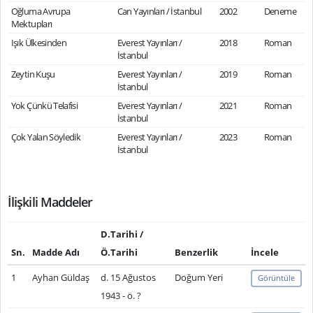
Oğluma Avrupa
Can Yayınları / İstanbul
2002
Deneme
Mektupları
Işık Ülkesinden
Everest Yayınları /
2018
Roman
İstanbul
Zeytin Kuşu
Everest Yayınları /
2019
Roman
İstanbul
Yok Çünkü Telafisi
Everest Yayınları /
2021
Roman
İstanbul
Çok Yalan Söyledik
Everest Yayınları /
2023
Roman
İstanbul
İlişkili Maddeler
D.Tarihi /
Sn.
Madde Adı
Ö.Tarihi
Benzerlik
İncele
1
Ayhan Güldaş
d. 15 Ağustos
Doğum Yeri
Görüntüle
1943 - ö. ?