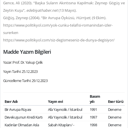
Gence, Ali (2020). “Başka Suların Akıntısına Kapılmak: Zeynep Gögüş ve
Zeytin Kuşu”,
edebiyathaber.net
(13 Mayıs).
Göğüş, Zeynep (2004). “Bir Avrupa Öyküsü,
Hürriyet
, (9 Ekim).
https://www.politikyol.com/yok-cunku-telafisi-romanindan-izler-
surerken
https://www.politikyol.com/siz-degismeseniz-de-dunya-degisiyor/
Madde Yazım Bilgileri
Yazar: Prof. Dr. Yakup Çelik
Yayın Tarihi: 25.12.2023
Güncelleme Tarihi: 29.12.2023
Basım
Eser Adı
Yayın evi
yılı
Eser türü
Bir Avrupa Rüyası
Afa Yayıncılık / İstanbul
1991
Deneme
Devekuşunun Kredi Kartı
Afa Yayıncılık / İstanbul
1997
Deneme
Kadınlar Olmadan Asla
Sabah Kitapları / -
1998
Deneme