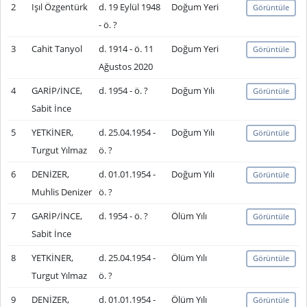
2
Işıl Özgentürk
d. 19 Eylül 1948
Doğum Yeri
Görüntüle
- ö. ?
3
Cahit Tanyol
d. 1914 - ö. 11
Doğum Yeri
Görüntüle
Ağustos 2020
4
GARİP/İNCE,
d. 1954 - ö. ?
Doğum Yılı
Görüntüle
Sabit İnce
5
YETKİNER,
d. 25.04.1954 -
Doğum Yılı
Görüntüle
Turgut Yılmaz
ö. ?
6
DENİZER,
d. 01.01.1954 -
Doğum Yılı
Görüntüle
Muhlis Denizer
ö. ?
7
GARİP/İNCE,
d. 1954 - ö. ?
Ölüm Yılı
Görüntüle
Sabit İnce
8
YETKİNER,
d. 25.04.1954 -
Ölüm Yılı
Görüntüle
Turgut Yılmaz
ö. ?
9
DENİZER,
d. 01.01.1954 -
Ölüm Yılı
Görüntüle