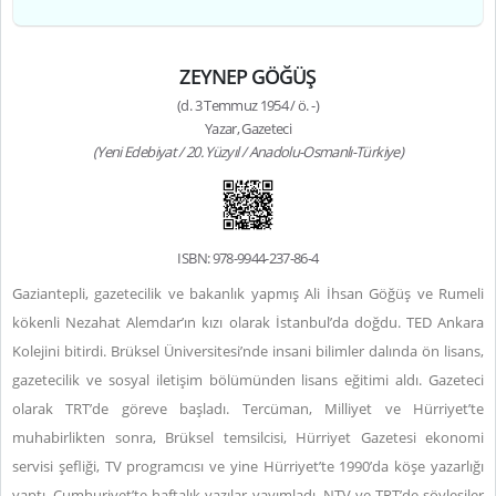
ZEYNEP GÖĞÜŞ
(d. 3 Temmuz 1954 / ö. -)
Yazar, Gazeteci
(Yeni Edebiyat / 20. Yüzyıl / Anadolu-Osmanlı-Türkiye)
ISBN: 978-9944-237-86-4
Gaziantepli, gazetecilik ve bakanlık yapmış Ali İhsan Göğüş ve Rumeli
kökenli Nezahat Alemdar’ın kızı olarak İstanbul’da doğdu. TED Ankara
Kolejini bitirdi. Brüksel Üniversitesi’nde insani bilimler dalında ön lisans,
gazetecilik ve sosyal iletişim bölümünden lisans eğitimi aldı. Gazeteci
olarak
TRT’de göreve başladı. Tercüman, Milliyet ve Hürriyet’te
muhabirlikten sonra, Brüksel temsilcisi, Hürriyet Gazetesi ekonomi
servisi şefliği, TV programcısı ve yine Hürriyet’te 1990’da köşe yazarlığı
yaptı. Cumhuriyet’te haftalık yazılar yayımladı. NTV ve TRT’de söyleşiler