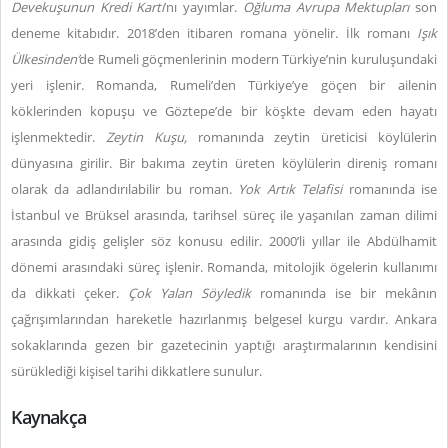
Devekuşunun Kredi Kartı
’nı yayımlar.
Oğluma Avrupa Mektupları
son
deneme kitabıdır. 2018’den itibaren romana yönelir. İlk romanı
Işık
Ülkesinden’
de R
umeli göçmenlerinin modern Türkiye’nin kuruluşundaki
yeri işlenir. Romanda, Rumeli’den Türkiye’ye göçen bir ailenin
köklerinden kopuşu ve Göztepe’de bir köşkte devam eden hayatı
işlenmektedir.
Zeytin Kuşu,
romanında zeytin üreticisi köylülerin
dünyasına girilir. Bir bakıma zeytin üreten köylülerin direniş romanı
olarak da adlandırılabilir bu roman.
Yok Artık Telafisi
romanında ise
İstanbul ve Brüksel arasında, tarihsel süreç ile yaşanılan zaman dilimi
arasında gidiş gelişler söz konusu edilir. 2000’li yıllar ile Abdülhamit
dönemi arasındaki süreç işlenir. Romanda, mitolojik ögelerin kullanımı
da dikkati çeker.
Çok Yalan Söyledik
romanında ise bir mekânın
çağrışımlarından hareketle hazırlanmış belgesel kurgu vardır. Ankara
sokaklarında gezen bir gazetecinin yaptığı araştırmalarının kendisini
sürüklediği kişisel tarihi dikkatlere sunulur.
Kaynakça