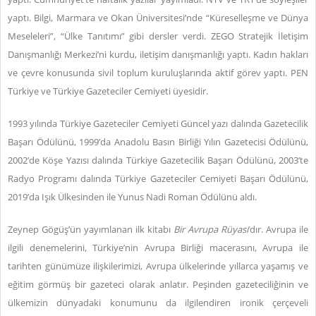
yaptı. Bilgi, Marmara ve Okan Üniversitesi’nde “Küreselleşme ve Dünya
Meseleleri”, “Ülke Tanıtımı” gibi dersler verdi. ZEGO Stratejik İletişim
Danışmanlığı Merkezi’ni kurdu, iletişim danışmanlığı yaptı. Kadın hakları
ve çevre konusunda sivil toplum kuruluşlarında aktif görev yaptı. PEN
Türkiye ve Türkiye Gazeteciler Cemiyeti üyesidir.
1993 yılında Türkiye Gazeteciler Cemiyeti Güncel yazı dalında Gazetecilik
Başarı Ödülünü, 1999’da Anadolu Basın Birliği Yılın Gazetecisi Ödülünü,
2002’de Köşe Yazısı dalında Türkiye Gazetecilik Başarı Ödülünü, 2003’te
Radyo Programı dalında Türkiye Gazeteciler Cemiyeti Başarı Ödülünü,
2019’da Işık Ülkesinden ile Yunus Nadi Roman Ödülünü aldı.
Zeynep Gögüş’ün yayımlanan ilk kitabı
Bir Avrupa Rüyası
’dır. Avrupa ile
ilgili denemelerini, Türkiye’nin Avrupa Birliği macerasını, Avrupa ile
tarihten günümüze ilişkilerimizi, Avrupa ülkelerinde yıllarca yaşamış ve
eğitim görmüş bir gazeteci olarak anlatır. Peşinden gazeteciliğinin ve
ülkemizin dünyadaki konumunu da ilgilendiren ironik çerçeveli