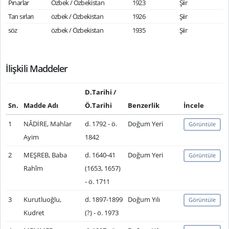
Pınarlar
Özbek / Özbekistan
1923
Şiir
Tan sırları
özbek / Özbekistan
1926
Şiir
söz
özbek / Özbekistan
1935
Şiir
İlişkili Maddeler
D.Tarihi /
Sn.
Madde Adı
Ö.Tarihi
Benzerlik
İncele
1
NÂDİRE, Mahlar
d. 1792 - ö.
Doğum Yeri
Görüntüle
Ayim
1842
2
MEŞREB, Baba
d. 1640-41
Doğum Yeri
Görüntüle
Rahîm
(1653, 1657)
- ö. 1711
3
Kurutluoğlu,
d. 1897-1899
Doğum Yılı
Görüntüle
Kudret
(?) - ö. 1973