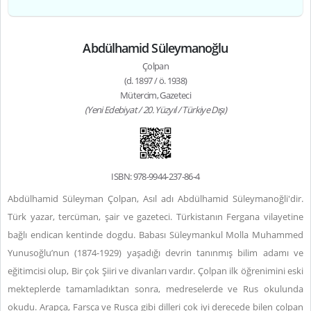
Abdülhamid Süleymanoğlu
Çolpan
(d. 1897 / ö. 1938)
Mütercim, Gazeteci
(Yeni Edebiyat / 20. Yüzyıl / Türkiye Dışı)
ISBN: 978-9944-237-86-4
Abdülhamid Süleyman Çolpan, Asıl adı Abdülhamid Süleymanoğli'dir.
Türk yazar, tercüman, şair ve gazeteci. Türkistanın Fergana vilayetine
bağlı endican kentinde dogdu. Babası Süleymankul Molla Muhammed
Yunusoğlu’nun (1874-1929) yaşadığı devrin tanınmış bilim adamı ve
eğitimcisi olup, Bir çok Şiiri ve divanları vardır. Çolpan ilk öğrenimini eski
mekteplerde tamamladıktan sonra, medreselerde ve Rus okulunda
okudu. Arapça, Farsça ve Rusça gibi dilleri çok iyi derecede bilen çolpan