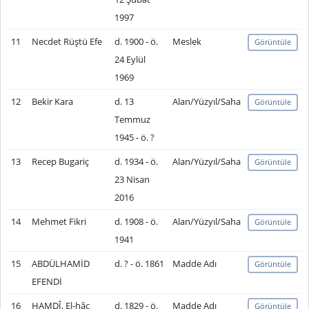
1997
11
Necdet Rüştü Efe
d. 1900 - ö.
Meslek
Görüntüle
24 Eylül
1969
12
Bekir Kara
d. 13
Alan/Yüzyıl/Saha
Görüntüle
Temmuz
1945 - ö. ?
13
Recep Bugariç
d. 1934 - ö.
Alan/Yüzyıl/Saha
Görüntüle
23 Nisan
2016
14
Mehmet Fikri
d. 1908 - ö.
Alan/Yüzyıl/Saha
Görüntüle
1941
15
ABDÜLHAMİD
d. ? - ö. 1861
Madde Adı
Görüntüle
EFENDİ
16
HAMDÎ, El-hâc
d. 1829 - ö.
Madde Adı
Görüntüle