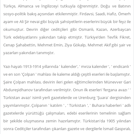
Türkçe, Almanca ve İngilizceyi tutkuyla öğrenmiştir. Doğu ve Batının
sosyo-politik bakış açısından etkilenmiştir. Firdavsi, Saadi, Hafiz, Ömerh
ayam ve Ali Şir nevai gibi büyük şahsiyetlerin eserlerini büyük bir feyz ile
okumuştur. Devrin diğer ceditçileri gibi Osmanlı, Kazan, Azerbaycan
Türk edebiyatlarını yakından takip etmiştir. Türkiye’den Tevfik Fikret,
Cenap Şahabettin, Mehmet Emin, Ziya Gökalp, Mehmet Akif gibi şair ve
yazarları yakından tanımıştır.
Yazı hayatı 1913-1914 yıllarında ' kalender', ' mırza kalender ', ' endicanlı '
ve en son 'Çolpan ' mahlası ile kaleme aldığı çeşitli eserleri ile başlamıştır.
Şaire Çolpan mahlası, devirin ileri gelen eğitimcilerinden Münevver Gari
Abdureşidhanov tarafından verilmiştir. Onun ilk eserleri 'fergana avazı ' '
Türkistan avazı' isimli yerli gazetelerde ve Urenburg 'Şuara' dergisinden
yayımlanmıştır. Çolpanın ' katılım ' , ' Türkistan ', ' Buhara haberleri ' adlı
gazetelerde yürüttüğü çalışmaları, edebi eserilerinin temelinin sağlam
bir şekilde oluşmasına zemin hazırlamıştır. Türkistan'da 1905 yılından
sonra Ceditçiler tarafından çıkarılan gazete ve dergilerle İsmail Gaspıralı,