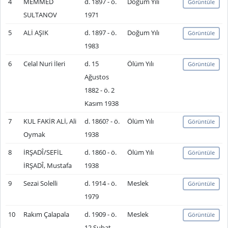
4
MEMMED
d. 1897 - ö.
Doğum Yılı
Görüntüle
SULTANOV
1971
5
ALİ AŞIK
d. 1897 - ö.
Doğum Yılı
Görüntüle
1983
6
Celal Nuri İleri
d. 15
Ölüm Yılı
Görüntüle
Ağustos
1882 - ö. 2
Kasım 1938
7
KUL FAKİR ALİ, Ali
d. 1860? - ö.
Ölüm Yılı
Görüntüle
Oymak
1938
8
İRŞADÎ/SEFİL
d. 1860 - ö.
Ölüm Yılı
Görüntüle
İRŞADÎ, Mustafa
1938
9
Sezai Solelli
d. 1914 - ö.
Meslek
Görüntüle
1979
10
Rakım Çalapala
d. 1909 - ö.
Meslek
Görüntüle
12 Şubat