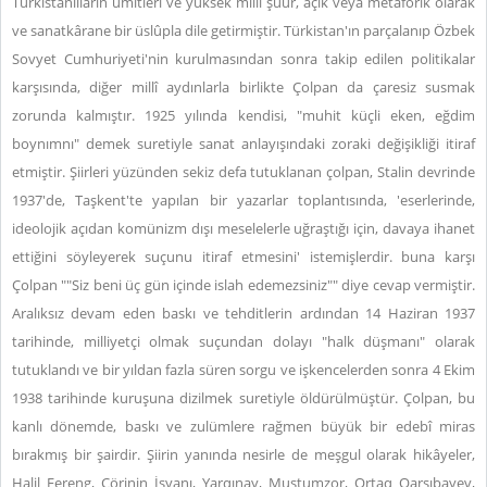
Türkistanlıların ümitleri ve yüksek millî şuur, açık veya metaforik olarak
ve sanatkârane bir üslûpla dile getirmiştir. Türkistan'ın parçalanıp Özbek
Sovyet Cumhuriyeti'nin kurulmasından sonra takip edilen politikalar
karşısında, diğer millî aydınlarla birlikte Çolpan da çaresiz susmak
zorunda kalmıştır. 1925 yılında kendisi, "muhit küçli eken, eğdim
boynımnı" demek suretiyle sanat anlayışındaki zoraki değişikliği itiraf
etmiştir. Şiirleri yüzünden sekiz defa tutuklanan çolpan, Stalin devrinde
1937'de, Taşkent'te yapılan bir yazarlar toplantısında, 'eserlerinde,
ideolojik açıdan komünizm dışı meselelerle uğraştığı için, davaya ihanet
ettiğini söyleyerek suçunu itiraf etmesini' istemişlerdir. buna karşı
Çolpan ""Siz beni üç gün içinde islah edemezsiniz"" diye cevap vermiştir.
Aralıksız devam eden baskı ve tehditlerin ardından 14 Haziran 1937
tarihinde, milliyetçi olmak suçundan dolayı "halk düşmanı" olarak
tutuklandı ve bir yıldan fazla süren sorgu ve işkencelerden sonra 4 Ekim
1938 tarihinde kuruşuna dizilmek suretiyle öldürülmüştür. Çolpan, bu
kanlı dönemde, baskı ve zulümlere rağmen büyük bir edebî miras
bırakmış bir şairdir. Şiirin yanında nesirle de meşgul olarak hikâyeler,
Halil Fereng, Çörinin İsyanı, Yarqınay, Muştumzor, Ortaq Qarşıbayev,