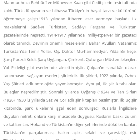
Mahmudhoca Behbûdî ve Münevver Kaan gibi Ceditçilerin tesiri altında
kaldı. Türk dünyasının ve bilhassa Türkiye'nin hayat tarzı ve kültürünü
öğrenmeye çalıştı.1913 yılından itibaren eser vermeye başladı. İlk
makalelerini Sadâ-yı Türkistan, Sadâ-yı Fergana ve Türkistan
gazetelerinde neşretti. 1914-1917 yıllarında, milliyetperver bir gazeteci
olarak tanındı. Devrinin önemli meselelerini, Bahar Avulları, Vatanımız
Türkistan'da Temir Yollar, Oş, Doktor Mu-hammedyar, Yılda Bir keçe,
Şarq Poezdi Keldi, Şarq Uyğangan, Çimkent, Quturgan Müstemlekeçiler,
Yol Esdeligi gibi eserlerinde aksettirmiştir. Çolpan'ın sanatkâr olarak
tanınmasını sağlayan eserleri, şiirleridir. İlk şiirleri, 1922 yılında, Özbek
Yaş Şâirleri adlı antolojide yayımlanmıştır. Aynı yıl, ilk şiir kitabı olan
Bulaqlar neşredilmiştir. Sonraki yıllarda Uyğanış (1924) ve Tan Sırları
(1926), 1930'lu yıllarda Saz ve Cor adlı şiir kitapları basılmıştır. İlk üç şiir
kitabında, Şark ülkelerini işgal eden sömürgeci Ruslarla İngilizlere
duyulan nefret, onlara karşı mücadele duygusu, Rusların baskı, zulüm
ve katliamları, Hokand ve Türkistan'ın diğer şehirlerinde dökülen kanlar,
Türkistan'ın parçalanması, halkın açlık, sefalet ve çaresizliği, esir