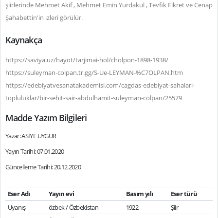
şiirlerinde Mehmet Akif , Mehmet Emin Yurdakul , Tevfik Fikret ve Cenap
Şahabettin'in izleri görülür.
Kaynakça
https://saviya.uz/hayot/tarjimai-hol/cholpon-1898-1938/
https://suleyman-colpan.tr.gg/S-Ue-LEYMAN-%C7OLPAN.htm
https://edebiyatvesanatakademisi.com/cagdas-edebiyat-sahalari-
topluluklar/bir-sehit-sair-abdulhamit-suleyman-colpan/25579
Madde Yazım Bilgileri
Yazar: ASİYE UYGUR
Yayın Tarihi: 07.01.2020
Güncelleme Tarihi: 20.12.2020
Eser Adı
Yayın evi
Basım yılı
Eser türü
Uyanış
özbek / Özbekistan
1922
Şiir