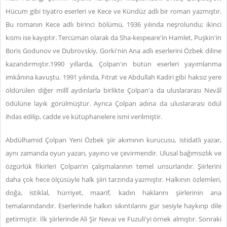
Hücum gibi tiyatro eserleri ve Kece ve Kündüz adlı bir roman yazmıştır.
Bu romanın Kece adlı birinci bölümü, 1936 yılında neşrolundu; ikinci
kısmı ise kayıptır. Tercüman olarak da Sha-kespeare'in Hamlet, Puşkin'in
Boris Godunov ve Dubrovskiy, Gorki'nin Ana adlı eserlerini Özbek diline
kazandırmıştır.1990 yıllarda, Çolpan'ın bütün eserleri yayımlanma
imkânına kavuştu. 1991 yılında, Fıtrat ve Abdullah Kadiri gibi haksız yere
öldürülen diğer millî aydınlarla birlikte Çolpan'a da uluslararası Nevâî
ödülüne layık görülmüştür. Ayrıca Çolpan adına da uluslararası ödül
ihdas edilip, cadde ve kütüphanelere ismi verilmiştir.
Abdülhamid Çolpan Yeni Özbek şiir akımının kurucusu, istidatlı yazar,
aynı zamanda oyun yazarı, yayıncı ve çevirmendir. Ulusal bağımsızlık ve
özgürlük fikirleri Çolpan’ın çalışmalarının temel unsurlarıdır. Şiirlerini
daha çok hece ölçüsüyle halk şiiri tarzında yazmıştır. Halkının özlemleri,
doğa, istiklal, hürriyet, maarif, kadın haklarını şiirlerinin ana
temalarındandır. Eserlerinde halkın sıkıntılarını gür sesiyle haykırıp dile
getirmiştir. İlk şiirlerinde Ali Şir Nevai ve Fuzuli'yi örnek almıştır. Sonraki