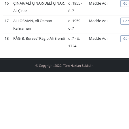
16
ÇINAR/ALİ ÇINAR/DELİ ÇINAR,
d. 1955 -
Madde Adı
Gör
Ali Çınar
ö. ?
17
ALİ OSMAN, Ali Osman
d. 1959 -
Madde Adı
Gör
Kahraman
ö. ?
18
RÂGIB, Bursevî Râgıb Ali Efendi
d. ? - ö.
Madde Adı
Gör
1724
© Copyright 2020. Tüm Hakları Saklıdır.