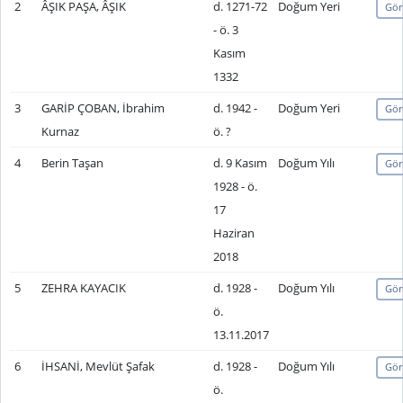
2
ÂŞIK PAŞA, ÂŞIK
d. 1271-72
Doğum Yeri
Gör
- ö. 3
Kasım
1332
3
GARİP ÇOBAN, İbrahim
d. 1942 -
Doğum Yeri
Gör
Kurnaz
ö. ?
4
Berin Taşan
d. 9 Kasım
Doğum Yılı
Gör
1928 - ö.
17
Haziran
2018
5
ZEHRA KAYACIK
d. 1928 -
Doğum Yılı
Gör
ö.
13.11.2017
6
İHSANİ, Mevlüt Şafak
d. 1928 -
Doğum Yılı
Gör
ö.