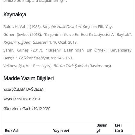
birlikte bu kitaplara ulaşılamamıştır.
Kaynakça
Bulut, H. Vahit (1983).
Kırşehir Halk Ozanları
. Kırşehir: Filiz Yay.
Güner, Şevket (2018). "Kırşehir'in ilk ve En Eski Kırtasiyecisi Ali Baytok".
Kırşehir Çiğdem Gazetesi,
1, 16 Ocak 2018.
Şahin, Güneş (2017). "Kırşehir Basınından Bir Örnek: Kervansaray
Dergisi".
Folklor/ Edebiyat
. 91: 143- 160.
Velibeyoğlu, Veli Recai (yty).
Bütün Türk Şairleri.
(Basılmamış).
Madde Yazım Bilgileri
Yazar: ÖZLEM DAĞDELEN
Yayın Tarihi: 06.06.2019
Güncelleme Tarihi: 19.12.2020
Basım
Eser
Eser Adı
Yayın evi
yılı
türü