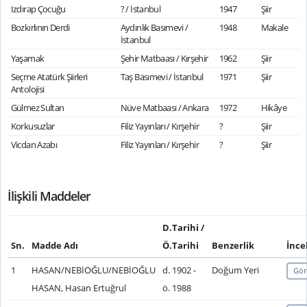
Izdırap Çocuğu
? / İstanbul
1947
Şiir
Bozkırlının Derdi
Aydınlık Basımevi /
1948
Makale
İstanbul
Yaşamak
Şehir Matbaası / Kırşehir
1962
Şiir
Seçme Atatürk Şiirleri
Taş Basımevi / İstanbul
1971
Şiir
Antolojisi
Gülmez Sultan
Nüve Matbaası / Ankara
1972
Hikâye
Korkusuzlar
Filiz Yayınları / Kırşehir
?
Şiir
Vicdan Azabı
Filiz Yayınları / Kırşehir
?
Şiir
İlişkili Maddeler
D.Tarihi /
Sn.
Madde Adı
Ö.Tarihi
Benzerlik
İnce
1
HASAN/NEBİOĞLU/NEBİOĞLU
d. 1902 -
Doğum Yeri
Gör
HASAN, Hasan Ertuğrul
ö. 1988