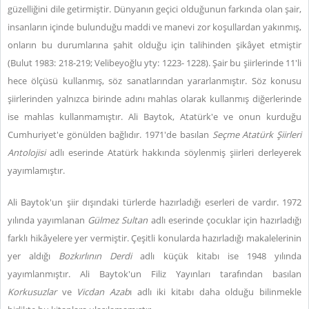
güzelliğini dile getirmiştir. Dünyanın geçici olduğunun farkında olan şair,
insanların içinde bulunduğu maddi ve manevi zor koşullardan yakınmış,
onların bu durumlarına şahit olduğu için talihinden şikâyet etmiştir
(Bulut 1983: 218-219; Velibeyoğlu yty: 1223- 1228). Şair bu şiirlerinde 11'li
hece ölçüsü kullanmış, söz sanatlarından yararlanmıştır. Söz konusu
şiirlerinden yalnızca birinde adını mahlas olarak kullanmış diğerlerinde
ise mahlas kullanmamıştır. Ali Baytok, Atatürk'e ve onun kurduğu
Cumhuriyet'e gönülden bağlıdır. 1971'de basılan
Seçme Atatürk Şiirleri
Antolojisi
adlı eserinde Atatürk hakkında söylenmiş şiirleri derleyerek
yayımlamıştır.
Ali Baytok'un şiir dışındaki türlerde hazırladığı eserleri de vardır. 1972
yılında yayımlanan
Gülmez Sultan
adlı eserinde çocuklar için hazırladığı
farklı hikâyelere yer vermiştir. Çeşitli konularda hazırladığı makalelerinin
yer aldığı
Bozkırlının Derdi
adlı küçük kitabı ise 1948 yılında
yayımlanmıştır. Ali Baytok'un Filiz Yayınları tarafından basılan
Korkusuzlar
ve
Vicdan Azab
ı adlı iki kitabı daha olduğu bilinmekle