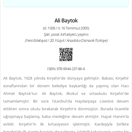
Ali Baytok
(d. 1928 / ö. 16 Temmuz 2005)
Şair, yazar, kırtasiyeci, yayıncı
(Yeni Edebiyat / 20. Yüzyıl / Anadolu-Osmanlı-Türkiye)
ISBN: 978-9944-237-86-4
Ali Baytok, 1928 yılında Kırşehir'de dünyaya gelmiştir. Babası, Kırşehir
esnaflarından bir dönem belediye başkanlığı da yapmış olan Hacı
Ahmet Baytok'tur. Ali Baytok, ilkokul ve ortaokulu Kırşehir'de
tamamlamıştır. Bir süre İstanbul'da Haydarpaşa Lisesine devam
ettikten sonra okulu bırakarak Kırşehir'e dönmüştür. Burada ticaretle
uğraşmaya başlamış, baba mesleğine devam etmiştir. Hayat Hanım'la
evlidir. Kırşehir'in ilk kırtasiyesini işletmiştir. Kardeşiyle birlikte
Kırşehir'de ilk gazete bayisini devralmıştır. İşlettiği kırtasiyenin yerine bir