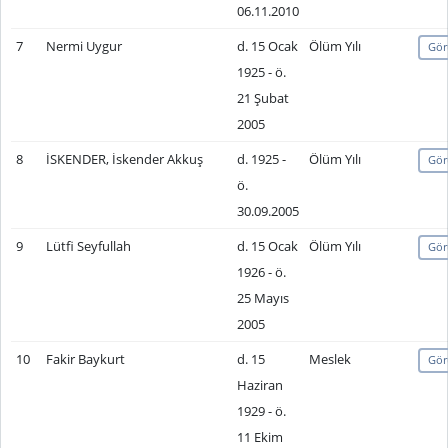
06.11.2010
7
Nermi Uygur
d. 15 Ocak
Ölüm Yılı
Gör
1925 - ö.
21 Şubat
2005
8
İSKENDER, İskender Akkuş
d. 1925 -
Ölüm Yılı
Gör
ö.
30.09.2005
9
Lütfi Seyfullah
d. 15 Ocak
Ölüm Yılı
Gör
1926 - ö.
25 Mayıs
2005
10
Fakir Baykurt
d. 15
Meslek
Gör
Haziran
1929 - ö.
11 Ekim