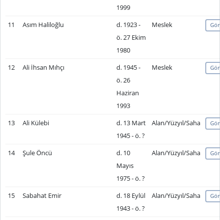
1999
11
Asım Haliloğlu
d. 1923 -
Meslek
Gör
ö. 27 Ekim
1980
12
Ali İhsan Mıhçı
d. 1945 -
Meslek
Gör
ö. 26
Haziran
1993
13
Ali Külebi
d. 13 Mart
Alan/Yüzyıl/Saha
Gör
1945 - ö. ?
14
Şule Öncü
d. 10
Alan/Yüzyıl/Saha
Gör
Mayıs
1975 - ö. ?
15
Sabahat Emir
d. 18 Eylül
Alan/Yüzyıl/Saha
Gör
1943 - ö. ?