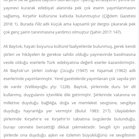
yayınevi kurarak edebiyat alanında pek çok eserin yayımlanmasını
sağlamış, Kırşehir kültürüne katkıda bulunmuştur (Çiğdem Gazetesi
2018: 1). Burada
Filiz
adlı küçük ama kapsamlı şiir dergisi çıkararak pek
çok genç şairin tanınmasına yardımcı olmuştur (Şahin 2017: 147).
Ali Baytok, hayatı boyunca kültürel faaliyetlerde bulunmuş, gerek kendi
şiirleri ve hikâyeleri ile gerekse sahibi olduğu yayınevinde basılmasına
vesile olduğu eserlerle Türk edebiyatına değerli eserler kazandırmıştır.
Ali Baytok'un şiirleri
Izdırap Çocuğu
(1947) ve
Yaşamak
(1962) adlı
eserlerinde yayımlanmıştır. Yerel gazetelerde yayımlanan çok sayıda şiiri
de vardır (Velibeyoğlu yty: 1228). Baytok, şiirlerinde duru bir dil
kullanmış, duygularını içtenlikle dile getirmiştir. Şiirlerinde vatanına ve
milletine duyduğu bağlılığa, doğa ve memleket sevgisine, sevgiliye
duyduğu hayranlığa yer vermiştir (Bulut 1983: 217). Ulaşılabilen
şiirlerinde Kırşehir'e ve Kırşehir'in tabiatına övgülerde bulunduğu,
burayı cennete benzettiği dikkat çekmektedir. Sevgili için yazdığı
şiirlerde ona duyduğu aşkın ve özlemin büyüklüğünü ve sevgilisinin