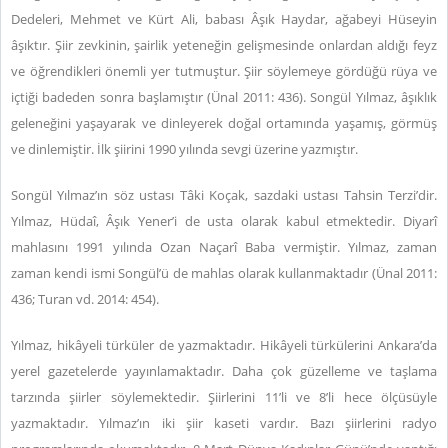
Dedeleri, Mehmet ve Kürt Ali, babası Âşık Haydar, ağabeyi Hüseyin
âşıktır. Şiir zevkinin, şairlik yeteneğin gelişmesinde onlardan aldığı feyz
ve öğrendikleri önemli yer tutmuştur. Şiir söylemeye gördüğü rüya ve
içtiği badeden sonra başlamıştır (Ünal 2011: 436). Songül Yılmaz, âşıklık
geleneğini yaşayarak ve dinleyerek doğal ortamında yaşamış, görmüş
ve dinlemiştir. İlk şiirini 1990 yılında sevgi üzerine yazmıştır.
Songül Yılmaz’ın söz ustası Tâki Koçak, sazdaki ustası Tahsin Terzi’dir.
Yılmaz, Hüdaî, Âşık Yener’i de usta olarak kabul etmektedir. Diyarî
mahlasını 1991 yılında Ozan Naçarî Baba vermiştir. Yılmaz, zaman
zaman kendi ismi Songül’ü de mahlas olarak kullanmaktadır (Ünal 2011:
436; Turan vd. 2014: 454).
Yılmaz, hikâyeli türküler de yazmaktadır. Hikâyeli türkülerini Ankara’da
yerel gazetelerde yayınlamaktadır. Daha çok güzelleme ve taşlama
tarzında şiirler söylemektedir. Şiirlerini 11’li ve 8’li hece ölçüsüyle
yazmaktadır. Yılmaz’ın iki şiir kaseti vardır. Bazı şiirlerini radyo