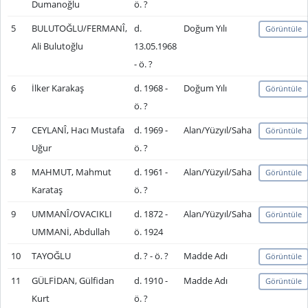
Dumanoğlu
ö. ?
5
BULUTOĞLU/FERMANÎ,
d.
Doğum Yılı
Görüntüle
Ali Bulutoğlu
13.05.1968
- ö. ?
6
İlker Karakaş
d. 1968 -
Doğum Yılı
Görüntüle
ö. ?
7
CEYLANÎ, Hacı Mustafa
d. 1969 -
Alan/Yüzyıl/Saha
Görüntüle
Uğur
ö. ?
8
MAHMUT, Mahmut
d. 1961 -
Alan/Yüzyıl/Saha
Görüntüle
Karataş
ö. ?
9
UMMANÎ/OVACIKLI
d. 1872 -
Alan/Yüzyıl/Saha
Görüntüle
UMMANİ, Abdullah
ö. 1924
10
TAYOĞLU
d. ? - ö. ?
Madde Adı
Görüntüle
11
GÜLFİDAN, Gülfidan
d. 1910 -
Madde Adı
Görüntüle
Kurt
ö. ?