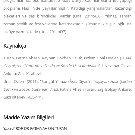
programlarında okumaktadır. 8 Mart Dünya Kadınlar Günü’nde yaptığı
programı Flaş TVde yayınlanmıştır. Katıldığı yarışmalardan kazandığı
plaketleri ve ses birincilikleri vardır (Ünal 2011:436).
Yılmaz, zaman
zaman şenlik ve festivallerine katılmaktadır. Yılmaz’ın kızı şiir, oğlu ise
hikâye yazmaktadır (Ünal 2011:437).
Kaynakça
Turan, Fatma Ahsen, Reyhan Gökben Saluk, Özlem Ünal Ünalan (2014
).
Geçmişten Günümüze Sazda ve Sözde Usta Kadınlar.
Ed. Nezahat Özcan
Ankara: Gazi Kitabevi.
Ünal, Özlem (2011). "Songül Yılmaz (Âşık Diyarî)".
Yaşayan Halk Şairleri
Sazın ve Sözün Sultanları V.
Ed. Fatma Ahsen Turan, Ezgi Bolçay Ankara:
Gazi Kitabevi. 435-441.
Madde Yazım Bilgileri
Yazar: PROF. DR. FATMA AHSEN TURAN