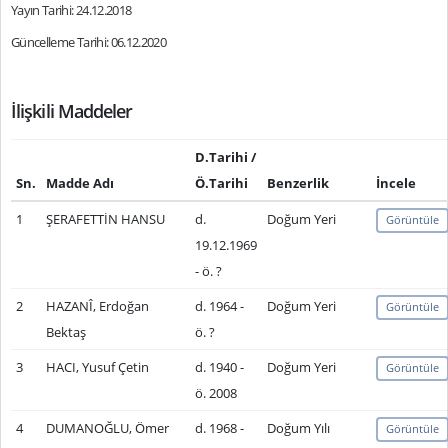
Yayın Tarihi: 24.12.2018
Güncelleme Tarihi: 06.12.2020
İlişkili Maddeler
D.Tarihi /
Sn.
Madde Adı
Ö.Tarihi
Benzerlik
İncele
1
ŞERAFETTİN HANSU
d.
Doğum Yeri
Görüntüle
19.12.1969
- ö. ?
2
HAZANÎ, Erdoğan
d. 1964 -
Doğum Yeri
Görüntüle
Bektaş
ö. ?
3
HACI, Yusuf Çetin
d. 1940 -
Doğum Yeri
Görüntüle
ö. 2008
4
DUMANOĞLU, Ömer
d. 1968 -
Doğum Yılı
Görüntüle