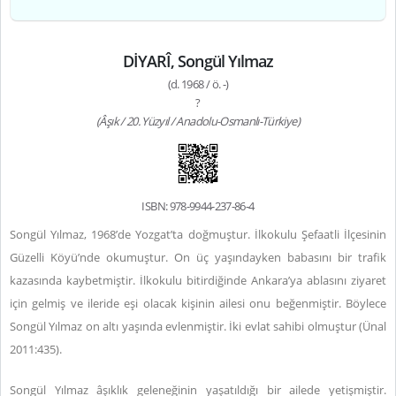
DİYARÎ, Songül Yılmaz
(d. 1968 / ö. -)
?
(Âşık / 20. Yüzyıl / Anadolu-Osmanlı-Türkiye)
ISBN: 978-9944-237-86-4
Songül Yılmaz, 1968’de Yozgat’ta doğmuştur. İlkokulu Şefaatli İlçesinin
Güzelli Köyü’nde okumuştur. On üç yaşındayken babasını bir trafik
kazasında kaybetmiştir. İlkokulu bitirdiğinde Ankara’ya ablasını ziyaret
için gelmiş ve ileride eşi olacak kişinin ailesi onu beğenmiştir. Böylece
Songül Yılmaz on altı yaşında evlenmiştir. İki evlat sahibi olmuştur (Ünal
2011:435).
Songül Yılmaz âşıklık geleneğinin yaşatıldığı bir ailede yetişmiştir.