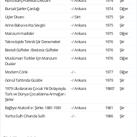
Kıbrıs Barış Harekatı Destanı
- / Ankara
1974
Şiir
Bursalı Şairler Çardağı
- / Ankara
1974
Diğer
Üçler Divanı
- / Siirt
1975
Şiir
Anne Baba ve Ata Sevgisi
- / Ankara
1975
Şiir
Manzum Hadisler
- / Ankara
1975
Diğer
Teknolojide Teknik Şiir Denemeleri
- / Ankara
1976
Şiir
Besteli Güfteler ; Bestesiz Güfteler
- / Ankara
1976
Şiir
Müslüman Türkler İçin Manzum
- / Ankara
1976
Diğer
Dualar
Modern Cönk
- / -
1977
Diğer
Gönül Tahtında Güzide
- / Ankara
1979
Şiir
1979 Uluslararası Çocuk Yılı Dolayısıyla
- / Ankara
1980?
Şiir
Türk ve Dünya Çocuklarına Armağan :
Şiirler
Bağlıyız Atatürk'e : Şiirler, 1881-1981
- / Ankara
1981
Şiir
Yurtta Sulh Cihanda Sulh
- / -
1986
Şiir