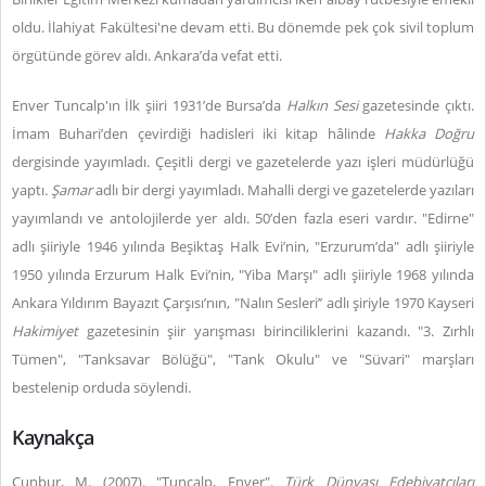
oldu. İlahiyat Fakültesi'ne devam etti. Bu dönemde pek çok sivil toplum
örgütünde görev aldı. Ankara’da vefat etti.
Enver Tuncalp'ın İlk şiiri 1931’de Bursa’da
Halkın Sesi
gazetesinde çıktı.
İmam Buhari’den çevirdiği hadisleri iki kitap hâlinde
Hakka Doğru
dergisinde yayımladı. Çeşitli dergi ve gazetelerde yazı işleri müdürlüğü
yaptı.
Şamar
adlı bir dergi yayımladı. Mahalli dergi ve gazetelerde yazıları
yayımlandı ve antolojilerde yer aldı. 50’den fazla eseri vardır. "Edirne"
adlı şiiriyle 1946 yılında Beşiktaş Halk Evi’nin, "Erzurum’da" adlı şiiriyle
1950 yılında Erzurum Halk Evi’nin, "Yiba Marşı" adlı şiiriyle 1968 yılında
Ankara Yıldırım Bayazıt Çarşısı’nın, "Nalın Sesleri’’ adlı şiriyle 1970 Kayseri
Hakimiyet
gazetesinin şiir yarışması birinciliklerini kazandı. "3. Zırhlı
Tümen", "Tanksavar Bölüğü", "Tank Okulu" ve "Süvari" marşları
bestelenip orduda söylendi.
Kaynakça
Cunbur, M. (2007). "Tunçalp, Enver".
Türk Dünyası Edebiyatçıları