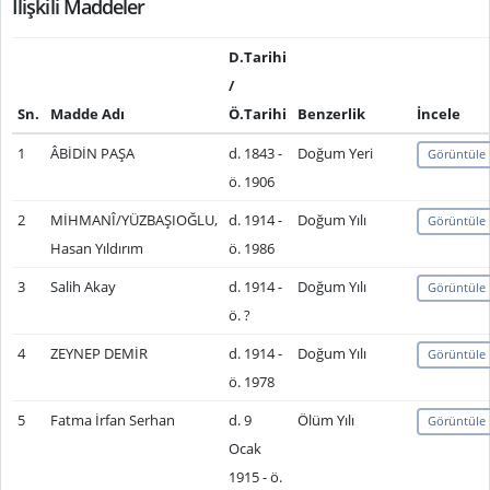
İlişkili Maddeler
D.Tarihi
/
Sn.
Madde Adı
Ö.Tarihi
Benzerlik
İncele
1
ÂBİDİN PAŞA
d. 1843 -
Doğum Yeri
Görüntüle
ö. 1906
2
MİHMANÎ/YÜZBAŞIOĞLU,
d. 1914 -
Doğum Yılı
Görüntüle
Hasan Yıldırım
ö. 1986
3
Salih Akay
d. 1914 -
Doğum Yılı
Görüntüle
ö. ?
4
ZEYNEP DEMİR
d. 1914 -
Doğum Yılı
Görüntüle
ö. 1978
5
Fatma İrfan Serhan
d. 9
Ölüm Yılı
Görüntüle
Ocak
1915 - ö.