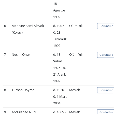
18
Ağustos
1992
6
Mebrure Sami Alevok
d. 1907 -
Ölüm Yılı
Görüntüle
(Koray)
ö. 28
Temmuz
1992
7
Necmi Onur
d. 18
Ölüm Yılı
Görüntüle
Şubat
1925 - ö.
21 Aralık
1992
8
Turhan Doyran
d. 1926 -
Meslek
Görüntüle
ö. 1 Mart
2004
9
Abdülahad Nuri
d. 1865 -
Meslek
Görüntüle