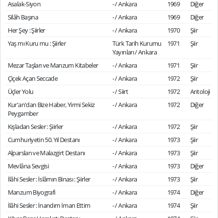
Asalak-Siyon
- / Ankara
1969
Diğer
Silâh Başına
- / Ankara
1969
Diğer
Her Şey : Şiirler
- / Ankara
1970
Şiir
Yaş mı Kuru mu : Şiirler
Türk Tarih Kurumu
1971
Şiir
Yayınları / Ankara
Mezar Taşları ve Manzum Kitabeler
- / Ankara
1971
Şiir
Çiçek Açan Seccade
- / Ankara
1972
Şiir
Üçler Yolu
- / Siirt
1972
Antoloji
Kur'an'dan Bize Haber, Yirmi Sekiz
- / Ankara
1972
Diğer
Peygamber
Kışladan Sesler : Şiirler
- / Ankara
1972
Şiir
Cumhuriyetin 50. Yıl Destanı
- / Ankara
1973
Şiir
Alparslan ve Malazgirt Destanı
- / Ankara
1973
Şiir
Mevlâna Sevgisi
- / Ankara
1973
Diğer
İlâhi Sesler : İslâmın Binası : Şiirler
- / Ankara
1973
Şiir
Manzum Biyografi
- / Ankara
1974
Diğer
İlâhi Sesler : İnandım İman Ettim
- / Ankara
1974
Şiir