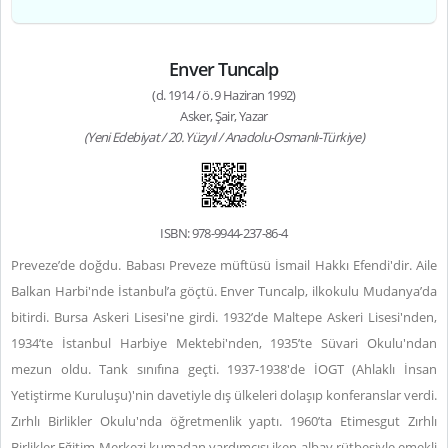
Enver Tuncalp
(d. 1914 / ö. 9 Haziran 1992)
Asker, Şair, Yazar
(Yeni Edebiyat / 20. Yüzyıl / Anadolu-Osmanlı-Türkiye)
ISBN: 978-9944-237-86-4
Preveze’de doğdu. Babası Preveze müftüsü İsmail Hakkı Efendi'dir. Aile
Balkan Harbi'nde İstanbul’a göçtü. Enver Tuncalp, ilkokulu Mudanya’da
bitirdi. Bursa Askeri Lisesi'ne girdi. 1932’de Maltepe Askeri Lisesi'nden,
1934’te İstanbul Harbiye Mektebi'nden, 1935’te Süvari Okulu'ndan
mezun oldu. Tank sınıfına geçti. 1937-1938'de İOGT (Ahlaklı İnsan
Yetiştirme Kuruluşu)'nin davetiyle dış ülkeleri dolaşıp konferanslar verdi.
Zırhlı Birlikler Okulu'nda öğretmenlik yaptı. 1960’ta Etimesgut Zırhlı
Birlikler Eğitim Merkezi kumadan yardımcısı iken albay rütbesiyle emekli