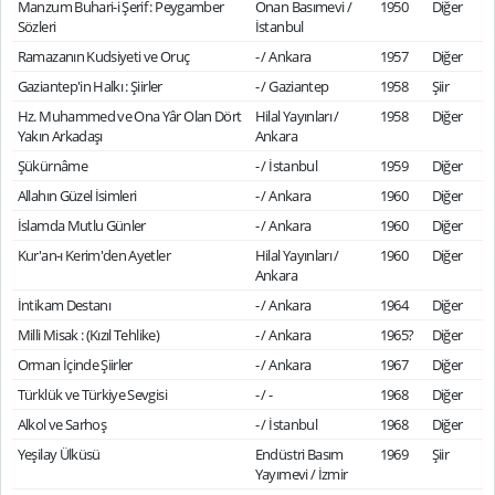
Manzum Buhari-i Şerif : Peygamber
Onan Basımevi /
1950
Diğer
Sözleri
İstanbul
Ramazanın Kudsiyeti ve Oruç
- / Ankara
1957
Diğer
Gaziantep'in Halkı : Şiirler
- / Gaziantep
1958
Şiir
Hz. Muhammed ve Ona Yâr Olan Dört
Hilal Yayınları /
1958
Diğer
Yakın Arkadaşı
Ankara
Şükürnâme
- / İstanbul
1959
Diğer
Allahın Güzel İsimleri
- / Ankara
1960
Diğer
İslamda Mutlu Günler
- / Ankara
1960
Diğer
Kur'an-ı Kerim'den Ayetler
Hilal Yayınları /
1960
Diğer
Ankara
İntikam Destanı
- / Ankara
1964
Diğer
Milli Misak : (Kızıl Tehlike)
- / Ankara
1965?
Diğer
Orman İçinde Şiirler
- / Ankara
1967
Diğer
Türklük ve Türkiye Sevgisi
- / -
1968
Diğer
Alkol ve Sarhoş
- / İstanbul
1968
Diğer
Yeşilay Ülküsü
Endüstri Basım
1969
Şiir
Yayımevi / İzmir