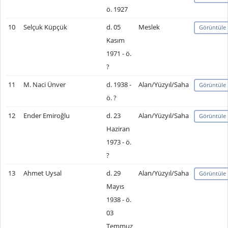
ö. 1927
10
Selçuk Küpçük
d. 05
Meslek
Görüntüle
Kasım
1971 - ö.
?
11
M. Naci Ünver
d. 1938 -
Alan/Yüzyıl/Saha
Görüntüle
ö. ?
12
Ender Emiroğlu
d. 23
Alan/Yüzyıl/Saha
Görüntüle
Haziran
1973 - ö.
?
13
Ahmet Uysal
d. 29
Alan/Yüzyıl/Saha
Görüntüle
Mayıs
1938 - ö.
03
Temmuz