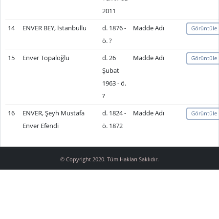
2011
14
ENVER BEY, İstanbullu
d. 1876 -
Madde Adı
Görüntüle
ö. ?
15
Enver Topaloğlu
d. 26
Madde Adı
Görüntüle
Şubat
1963 - ö.
?
16
ENVER, Şeyh Mustafa
d. 1824 -
Madde Adı
Görüntüle
Enver Efendi
ö. 1872
© Copyright 2020. Tüm Hakları Saklıdır.