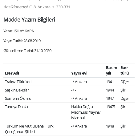
Ansiklopedisi.
C. 8. Ankara. s. 330-331.
Madde Yazım Bilgileri
Yazar: IŞILAY KARA
Yayın Tarihi: 28.08.2019
Güncelleme Tarihi: 31.10.2020
Basım
Eser
Eser Adı
Yayın evi
yılı
türü
Trakya Türküleri
- / Ankara
1941
Diğer
Şaşkın Bakışlar
- / -
1944
Şiir
Sümerin Ölümü
- / Ankara
1947
Diğer
Tanrıya Dualar
Hakka Doğru
1947?
Şiir
Mecmuası Yayını /
İstanbul
Türküm Ne Mutlu Bana : Türk
- / Ankara
1948
Şiir
Çocuğunun Şiirleri