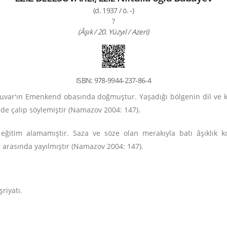
(d. 1937 / ö. -)
?
(Âşık / 20. Yüzyıl / Azeri)
ISBN: 978-9944-237-86-4
suvar'ın Emenkend obasında doğmuştur. Yaşadığı bölgenin dil ve k
e çalıp söylemiştir (Namazov 2004: 147).
i eğitim alamamıştır. Saza ve söze olan merakıyla batı âşıklık ko
ar arasında yayılmıştır (Namazov 2004: 147).
riyatı.