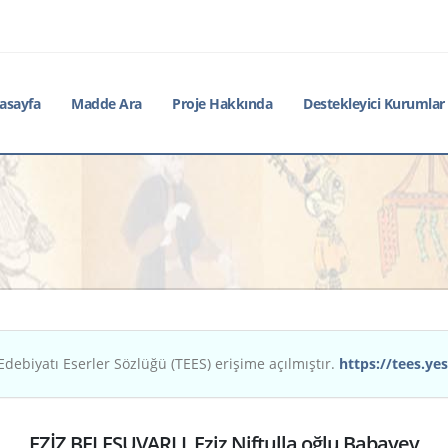
asayfa
Madde Ara
Proje Hakkında
Destekleyici Kurumlar
Edebiyatı Eserler Sözlüğü (TEES) erişime açılmıştır.
https://tees.yes
EZİZ BELESUVARLI, Eziz Niftulla oğlu Babayev