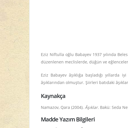
Eziz Niftulla oğlu Babayev 1937 yılında Bele
düzenlenen meclislerde, düğün ve eğlencelerd
Eziz Babayev âşıklığa başladığı yıllarda iy
âşıklarından olmuştur. Şiirleri batıdaki âşıkl
Kaynakça
Namazov, Qara (2004).
Âşıklar.
Bakü: Seda Neş
Madde Yazım Bilgileri