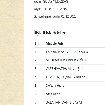
Yazar: GÜLAY YILDIZDAĞ
Yayın Tarihi: 20.05.2019
Güncelleme Tarihi: 02.12.2020
İlişkili Maddeler
Sn.
Madde Adı
1
TAPDIK İSAYEV BEDELOĞLU
2
MEHEMMED EKBER OĞLU
3
VÂZEH/VÂZIH, Mirza Şefi
4
TEMİZER, Tayyar Temizer
5
Doğan Hızlan
6
Afet Ilgaz
7
BALAHAN DANIŞ BAYAT