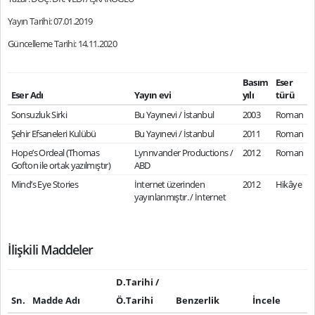
Yayın Tarihi: 07.01.2019
Güncelleme Tarihi: 14.11.2020
Basım
Eser
Eser Adı
Yayın evi
yılı
türü
Sonsuzluk Sirki
Bu Yayınevi / İstanbul
2003
Roman
Şehir Efsaneleri Kulübü
Bu Yayınevi / İstanbul
2011
Roman
Hope’s Ordeal (Thomas
Lynnvander Productions /
2012
Roman
Gofton ile ortak yazılmıştır)
ABD
Mind’s Eye Stories
İnternet üzerinden
2012
Hikâye
yayınlanmıştır. / İnternet
İlişkili Maddeler
D.Tarihi /
Sn.
Madde Adı
Ö.Tarihi
Benzerlik
İncele