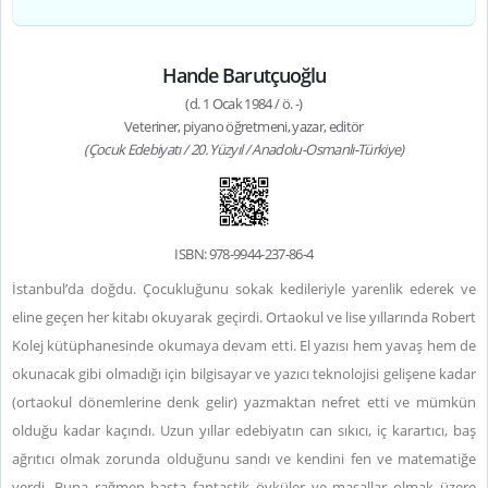
Hande Barutçuoğlu
(d. 1 Ocak 1984 / ö. -)
Veteriner, piyano öğretmeni, yazar, editör
(Çocuk Edebiyatı / 20. Yüzyıl / Anadolu-Osmanlı-Türkiye)
ISBN: 978-9944-237-86-4
İstanbul’da doğdu. Çocukluğunu sokak kedileriyle yarenlik ederek ve
eline geçen her kitabı okuyarak geçirdi. Ortaokul ve lise yıllarında Robert
Kolej kütüphanesinde okumaya devam etti. El yazısı hem yavaş hem de
okunacak gibi olmadığı için bilgisayar ve yazıcı teknolojisi gelişene kadar
(ortaokul dönemlerine denk gelir) yazmaktan nefret etti ve mümkün
olduğu kadar kaçındı. Uzun yıllar edebiyatın can sıkıcı, iç karartıcı, baş
ağrıtıcı olmak zorunda olduğunu sandı ve kendini fen ve matematiğe
verdi. Buna rağmen başta fantastik öyküler ve masallar olmak üzere