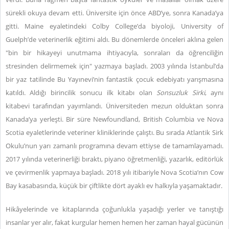
sürekli okuya devam etti. Üniversite için önce ABD’ye, sonra Kanada’ya
gitti. Maine eyaletindeki Colby College’da biyoloji, University of
Guelph’de veterinerlik eğitimi aldı. Bu dönemlerde önceleri aklına gelen
"bin bir hikayeyi unutmama ihtiyacıyla, sonraları da öğrenciliğin
stresinden delirmemek için" yazmaya başladı. 2003 yılında İstanbul’da
bir yaz tatilinde Bu Yayınevi’nin fantastik çocuk edebiyatı yarışmasına
katıldı. Aldığı birincilik sonucu ilk kitabı olan
Sonsuzluk Sirki
, aynı
kitabevi tarafından yayımlandı. Üniversiteden mezun olduktan sonra
Kanada’ya yerleşti. Bir süre Newfoundland, British Columbia ve Nova
Scotia eyaletlerinde veteriner kliniklerinde çalıştı. Bu sırada Atlantik Sirk
Okulu’nun yarı zamanlı programına devam ettiyse de tamamlayamadı.
2017 yılında veterinerliği bıraktı, piyano öğretmenliği, yazarlık, editörlük
ve çevirmenlik yapmaya başladı. 2018 yılı itibariyle Nova Scotia’nın Cow
Bay kasabasında, küçük bir çiftlikte dört ayaklı ev halkıyla yaşamaktadır.
Hikâyelerinde ve kitaplarında çoğunlukla yaşadığı yerler ve tanıştığı
insanlar yer alır, fakat kurgular hemen hemen her zaman hayal gücünün