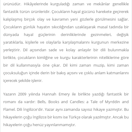
ürünüdür. Hikâyelerinde kurguladığı zaman ve mekânlar genellikle
fantastik türün ürünleridir. Çocukların hayal gücünü harekete geçirerek
kalıplaşmış birçok olay ve kavramın yeni gözlerle görülmesini sağlar.
Çocukların günlük hayatın sıkıcılığından uzaklaşarak masal tadında bir
dünyada hayal güçlerinin derinliklerinde gezinmeleri, değişik
yaratıklarla, kişilerle ve olaylarla karşılaşmalarını kurgunun merkezine
yerleştirir. Dil açısından sade ve kolay anlaşılır bir dili bulunmakla
birlikte, çocukların kimliğine ve kurgu karakterlerinin niteliklerine göre
bir dil kullanmasıyla öne çıkar. Dil kimi zaman muzip, kimi zaman
çocuksuluğun içinde derin bir bakış açısını ve çoklu anlam katmanlarını
içerecek şekilde işlenir.
Yazarın 2009 yılında Hannah Emery ile birlikte yazdığı fantastik bir
romanı da vardır: Bells, Books and Candles: a Tale of Myrddin and
Flamel. Dili İngilizce'dir. Yazar aynı zamanda sayısız hikaye yazmıştır. Bu
hikayelerin çoğu İngilizce bir kısmı ise Türkçe olarak yazılmıştır. Ancak bu
hikayelerin çoğu henüz yayınlanmamıştır.