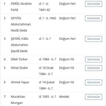
1
FERÎD, İbrahim
d. ? - ö.
Doğum Yeri
Görüntüle
Ferîd
1841-42
2
SEYYİD,
d. ? - ö. 1842
Doğum Yeri
Görüntüle
Abdurrahman
Nesîb Dede
3
ŞEYDÂ, Hâfız
d. ? - ö. ?
Doğum Yeri
Görüntüle
Abdurrahim
Şeydâ Dede
4
Dilek Türker
d. 1984 - ö. ?
Doğum Yılı
Görüntüle
5
Nihat Özdal
d. 16 Ocak
Doğum Yılı
Görüntüle
1984 - ö. ?
6
Ahmet Yapar
d. 14 Şubat
Doğum Yılı
Görüntüle
1984 - ö. ?
7
Murathan
d. 1955 - ö. ?
Meslek
Görüntüle
Mungan