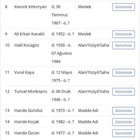
8
Kevork Kirkoryan
d. 30
Meslek
Görüntüle
Temmuz
1967 - ö. ?
9
Ali Erkan Kavaklı
d. 1952 - ö. ?
Meslek
Görüntüle
10
Halil Kocagöz
d. 1930 - ö.
Alan/Yüzyıl/Saha
Görüntüle
07 Ağustos
1984
11
Vural Kaya
d. 12 Mayıs
Alan/Yüzyıl/Saha
Görüntüle
1975 - ö. ?
12
Tuncel Altınköprü
d. 06 Ocak
Alan/Yüzyıl/Saha
Görüntüle
1946 - ö. ?
13
Hande Gündüz
d. 1973 - ö. ?
Madde Adı
Görüntüle
14
Hande Koçak
d. 1982 - ö. ?
Madde Adı
Görüntüle
15
Hande Özcan
d. 1977 - ö. ?
Madde Adı
Görüntüle