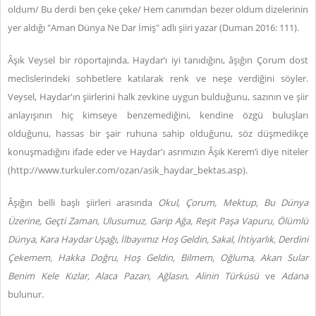
oldum/ Bu derdi ben çeke çeke/ Hem canımdan bezer oldum dizelerinin
yer aldığı "Aman Dünya Ne Dar İmiş" adlı şiiri yazar (Duman 2016: 111).
Âşık Veysel bir röportajında, Haydar’ı iyi tanıdığını, âşığın Çorum dost
meclislerindeki sohbetlere katılarak renk ve neşe verdiğini söyler.
Veysel, Haydar'ın şiirlerini halk zevkine uygun bulduğunu, sazının ve şiir
anlayışının hiç kimseye benzemediğini, kendine özgü buluşları
olduğunu, hassas bir şair ruhuna sahip olduğunu, söz düşmedikçe
konuşmadığını ifade eder ve Haydar'ı asrımızın Âşık Kerem’i diye niteler
(http://www.turkuler.com/ozan/asik_haydar_bektas.asp).
Âşığın belli başlı şiirleri arasında
Okul, Çorum, Mektup, Bu Dünya
Üzerine, Geçti Zaman, Ulusumuz, Garip Ağa, Reşit Paşa Vapuru, Ölümlü
Dünya, Kara Haydar Uşağı, İlbayımız Hoş Geldin, Sakal, İhtiyarlık, Derdini
Çekemem, Hakka Doğru, Hoş Geldin, Bilmem, Oğluma, Akan Sular
Benim Kele Kızlar, Alaca Pazarı, Ağlasın
,
Alinin Türküsü
ve
Adana
bulunur.