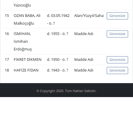
Yazıcıoğlu
15
OZAN BABA, Ali
d. 03.05.1942
Alan/Yüzyıl/Saha
Görüntüle
Malkoçoğlu
- ö. ?
16
İSMİHAN,
d. 1955 - ö. ?
Madde Adı
Görüntüle
İsmihan
Erdoğmuş
17
FİKRET DİKMEN
d. 1950 - ö. ?
Madde Adı
Görüntüle
18
HAFİZE FİDAN
d. 1943 - ö. ?
Madde Adı
Görüntüle
© Copyright 2020. Tüm Hakları Saklıdır.