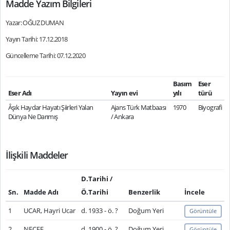
Madde Yazım Bilgileri
Yazar: OĞUZ DUMAN
Yayın Tarihi: 17.12.2018
Güncelleme Tarihi: 07.12.2020
Basım
Eser
Eser Adı
Yayın evi
yılı
türü
Âşık Haydar Hayatı Şiirleri Yalan
Ajans Türk Matbaası
1970
Biyografi
Dünya Ne Darımış
/ Ankara
İlişkili Maddeler
D.Tarihi /
Sn.
Madde Adı
Ö.Tarihi
Benzerlik
İncele
1
UCAR, Hayri Ucar
d. 1933 - ö. ?
Doğum Yeri
Görüntüle
2
NECEF
d. 1900 - ö. ?
Doğum Yeri
Görüntüle