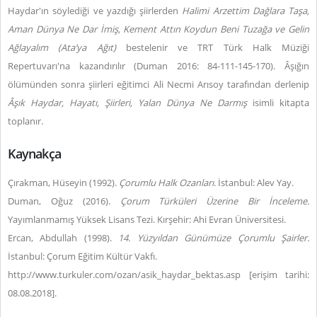
Haydar'ın söylediği ve yazdığı şiirlerden
Halimi Arzettim Dağlara Taşa,
Aman Dünya Ne Dar İmiş, Kement Attın Koydun Beni Tuzağa ve Gelin
Ağlayalım
(Ata’ya Ağıt)
bestelenir ve TRT Türk Halk Müziği
Repertuvarı'na kazandırılır (Duman 2016: 84-111-145-170). Âşığın
ölümünden sonra şiirleri eğitimci Ali Necmi Arısoy tarafından derlenip
Âşık Haydar, Hayatı, Şiirleri, Yalan Dünya Ne Darmış
isimli kitapta
toplanır.
Kaynakça
Çırakman, Hüseyin (1992).
Çorumlu Halk Ozanları
. İstanbul: Alev Yay.
Duman, Oğuz (2016).
Çorum Türküleri Üzerine Bir İnceleme.
Yayımlanmamış Yüksek Lisans Tezi. Kırşehir: Ahi Evran Üniversitesi.
Ercan, Abdullah (1998).
14. Yüzyıldan Günümüze Çorumlu Şairler.
İstanbul: Çorum Eğitim Kültür Vakfı.
http://www.turkuler.com/ozan/asik_haydar_bektas.asp [erişim tarihi:
08.08.2018].