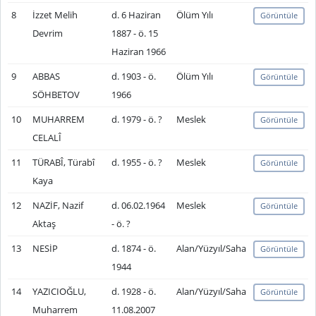
8
İzzet Melih
d. 6 Haziran
Ölüm Yılı
Görüntüle
Devrim
1887 - ö. 15
Haziran 1966
9
ABBAS
d. 1903 - ö.
Ölüm Yılı
Görüntüle
SÖHBETOV
1966
10
MUHARREM
d. 1979 - ö. ?
Meslek
Görüntüle
CELALÎ
11
TÜRABÎ, Türabî
d. 1955 - ö. ?
Meslek
Görüntüle
Kaya
12
NAZİF, Nazif
d. 06.02.1964
Meslek
Görüntüle
Aktaş
- ö. ?
13
NESİP
d. 1874 - ö.
Alan/Yüzyıl/Saha
Görüntüle
1944
14
YAZICIOĞLU,
d. 1928 - ö.
Alan/Yüzyıl/Saha
Görüntüle
Muharrem
11.08.2007