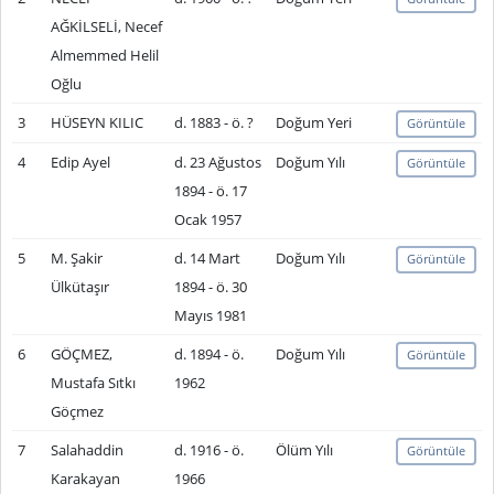
AĞKİLSELİ, Necef
Almemmed Helil
Oğlu
3
HÜSEYN KILIC
d. 1883 - ö. ?
Doğum Yeri
Görüntüle
4
Edip Ayel
d. 23 Ağustos
Doğum Yılı
Görüntüle
1894 - ö. 17
Ocak 1957
5
M. Şakir
d. 14 Mart
Doğum Yılı
Görüntüle
Ülkütaşır
1894 - ö. 30
Mayıs 1981
6
GÖÇMEZ,
d. 1894 - ö.
Doğum Yılı
Görüntüle
Mustafa Sıtkı
1962
Göçmez
7
Salahaddin
d. 1916 - ö.
Ölüm Yılı
Görüntüle
Karakayan
1966