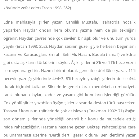
köyünde vefat eder (Ercan 1998: 352).
Edna mahlasıyla şiirler yazan Camilili Mustafa, İsahacı’da hocalık
yaparken Haydar ondan hem okuma yazma hem de şiir tekniğini
öğrenir. Haydar, çevresinde çok sevilen bir âşık olur ve ünü tüm yurda
yayılır (Ercan 1998: 352). Haydar, sesinin güzelliğiyle herkesin beğenisini
kazanır ve Karacaoğlan, Emrah, Sefil Ali, Hasan, Budala (İsmail) ve Edna
gibi usta âşıkların türkülerini söyler. Âşık, şiirlerini 8’li ve 11’li hece vezni
ile meydana getirir. Nazım birimi olarak genellikle dörtlükle yazar. 11'li
heceyle yazdığı şiirlerinde 4+4+3, 8'li heceyle yazdığı şiirlerin de ise 4+4
durak biçimini kullanır. Şiirlerinde genel olarak memleket, cumhuriyet,
tanık olunan olaylar, kader ve yaşam gibi konuların işlendiği görülür.
Çok yönlü şiirler yazabilen âşığın şiirleri arasında destan türü başı çeker.
Tasavvuf konusunu şiirlerinde çok az işleyen (Çırakman 1992: 71) âşığın
son dönem şiirlerinde yöneldiği önemli bir konu da mücadele ettiği
mide rahatsızlığıdır. Hastane hastane gezen Bektaş, rahatsızlığına çare
bulunamaması üzerine "Dertli dertli gezer oldum/ Ben derdimi yazar