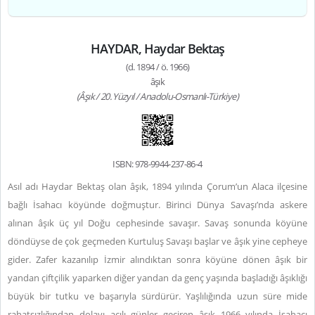
HAYDAR, Haydar Bektaş
(d. 1894 / ö. 1966)
âşık
(Âşık / 20. Yüzyıl / Anadolu-Osmanlı-Türkiye)
ISBN: 978-9944-237-86-4
Asıl adı Haydar Bektaş olan âşık, 1894 yılında Çorum’un Alaca ilçesine
bağlı İsahacı köyünde doğmuştur. Birinci Dünya Savaşı’nda askere
alınan âşık üç yıl Doğu cephesinde savaşır. Savaş sonunda köyüne
döndüyse de çok geçmeden Kurtuluş Savaşı başlar ve âşık yine cepheye
gider. Zafer kazanılıp İzmir alındıktan sonra köyüne dönen âşık bir
yandan çiftçilik yaparken diğer yandan da genç yaşında başladığı âşıklığı
büyük bir tutku ve başarıyla sürdürür. Yaşlılığında uzun süre mide
rahatsızlığından dolayı acılı günler geçiren âşık 1966 yılında İsahacı