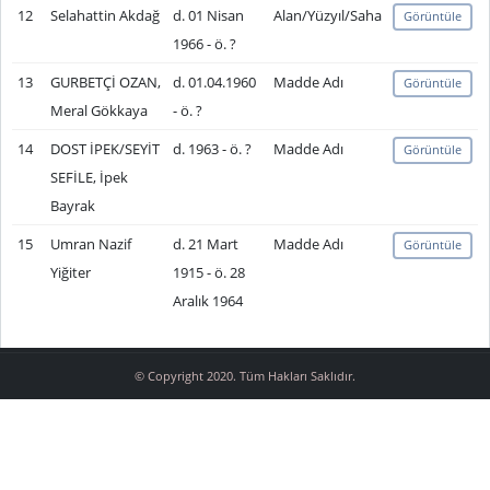
12
Selahattin Akdağ
d. 01 Nisan
Alan/Yüzyıl/Saha
Görüntüle
1966 - ö. ?
13
GURBETÇİ OZAN,
d. 01.04.1960
Madde Adı
Görüntüle
Meral Gökkaya
- ö. ?
14
DOST İPEK/SEYİT
d. 1963 - ö. ?
Madde Adı
Görüntüle
SEFİLE, İpek
Bayrak
15
Umran Nazif
d. 21 Mart
Madde Adı
Görüntüle
Yiğiter
1915 - ö. 28
Aralık 1964
© Copyright 2020. Tüm Hakları Saklıdır.