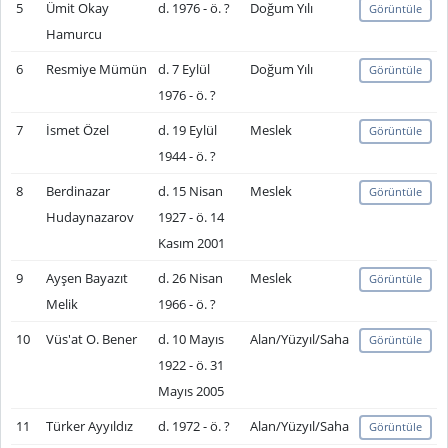
5
Ümit Okay
d. 1976 - ö. ?
Doğum Yılı
Görüntüle
Hamurcu
6
Resmiye Mümün
d. 7 Eylül
Doğum Yılı
Görüntüle
1976 - ö. ?
7
İsmet Özel
d. 19 Eylül
Meslek
Görüntüle
1944 - ö. ?
8
Berdinazar
d. 15 Nisan
Meslek
Görüntüle
Hudaynazarov
1927 - ö. 14
Kasım 2001
9
Ayşen Bayazıt
d. 26 Nisan
Meslek
Görüntüle
Melik
1966 - ö. ?
10
Vüs'at O. Bener
d. 10 Mayıs
Alan/Yüzyıl/Saha
Görüntüle
1922 - ö. 31
Mayıs 2005
11
Türker Ayyıldız
d. 1972 - ö. ?
Alan/Yüzyıl/Saha
Görüntüle