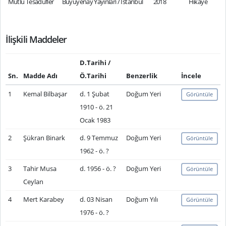
Mutlu Tesadüfler
Büyüyenay Yayınları / İstanbul
2018
Hikâye
İlişkili Maddeler
D.Tarihi /
Sn.
Madde Adı
Ö.Tarihi
Benzerlik
İncele
1
Kemal Bilbaşar
d. 1 Şubat
Doğum Yeri
Görüntüle
1910 - ö. 21
Ocak 1983
2
Şükran Binark
d. 9 Temmuz
Doğum Yeri
Görüntüle
1962 - ö. ?
3
Tahir Musa
d. 1956 - ö. ?
Doğum Yeri
Görüntüle
Ceylan
4
Mert Karabey
d. 03 Nisan
Doğum Yılı
Görüntüle
1976 - ö. ?