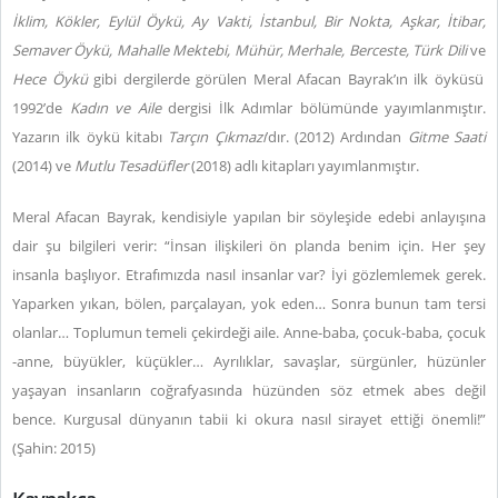
İklim, Kökler, Eylül Öykü, Ay Vakti, İstanbul, Bir Nokta, Aşkar, İtibar,
Semaver Öykü, Mahalle Mektebi, Mühür, Merhale, Berceste, Türk Dili
ve
Hece Öykü
gibi dergilerde görülen Meral Afacan Bayrak’ın ilk öyküsü
1992’de
Kadın ve Aile
dergisi İlk Adımlar bölümünde yayımlanmıştır.
Yazarın ilk öykü kitabı
Tarçın Çıkmazı
’dır. (2012) Ardından
Gitme Saati
(2014) ve
Mutlu Tesadüfler
(2018) adlı kitapları yayımlanmıştır.
Meral Afacan Bayrak, kendisiyle yapılan bir söyleşide edebi anlayışına
dair şu bilgileri verir: “İnsan ilişkileri ön planda benim için. Her şey
insanla başlıyor. Etrafımızda nasıl insanlar var? İyi gözlemlemek gerek.
Yaparken yıkan, bölen, parçalayan, yok eden… Sonra bunun tam tersi
olanlar… Toplumun temeli çekirdeği aile. Anne-baba, çocuk-baba, çocuk
-anne, büyükler, küçükler… Ayrılıklar, savaşlar, sürgünler, hüzünler
yaşayan insanların coğrafyasında hüzünden söz etmek abes değil
bence. Kurgusal dünyanın tabii ki okura nasıl sirayet ettiği önemli!”
(Şahin: 2015)