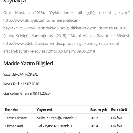
Kaynakça
Oral, Mustafa (2013). “Öykülerindeki dil işçiliği dikkati çekiyor.”
http://www.dunyabizim.com/meral-afacan-
bayrak/12527/oykulerindeki-dil-isciligi-dikkat-cekiyor Erişim: 09.06.2018
Şahin, Selvigül Kandoğmuş. (2015). “Meral Afacan Bayrak ile Söyleşi,
http://www.edebistan.com/index.php/selvigulkahdagmuss/meral-
afacan-bayrak-ile-soylesi/2015/02/ Erişim: 09.06.2018
Madde Yazım Bilgileri
Yazar: ERCAN KÖKSAL
Yayın Tarihi: 16.07.2018
Güncelleme Tarihi: 08.11.2020
Eser Adı
Yayın evi
Basım yılı
Eser türü
Tarçın Çıkmazı
Mühür Kitaplığı / İstanbul
2012
Hikâye
Gitme Saati
Hel Yayıncılık / İstanbul
2014
Hikâye