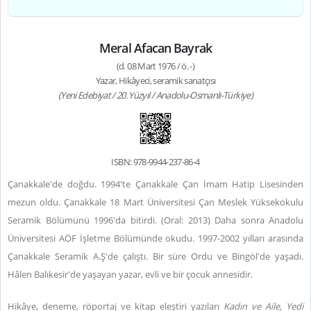
Meral Afacan Bayrak
(d. 08 Mart 1976 / ö. -)
Yazar, Hikâyeci, seramik sanatçısı
(Yeni Edebiyat / 20. Yüzyıl / Anadolu-Osmanlı-Türkiye)
ISBN: 978-9944-237-86-4
Çanakkale'de doğdu. 1994'te Çanakkale Çan İmam Hatip Lisesinden
mezun oldu. Çanakkale 18 Mart Üniversitesi Çan Meslek Yüksekokulu
Seramik Bölümünü 1996'da bitirdi. (Oral: 2013) Daha sonra Anadolu
Üniversitesi AÖF İşletme Bölümünde okudu. 1997-2002 yılları arasında
Çanakkale Seramik A.Ş'de çalıştı. Bir süre Ordu ve Bingöl'de yaşadı.
Hâlen Balıkesir'de yaşayan yazar, evli ve bir çocuk annesidir.
Hikâye, deneme, röportaj ve kitap eleştiri yazıları
Kadın ve Aile, Yedi