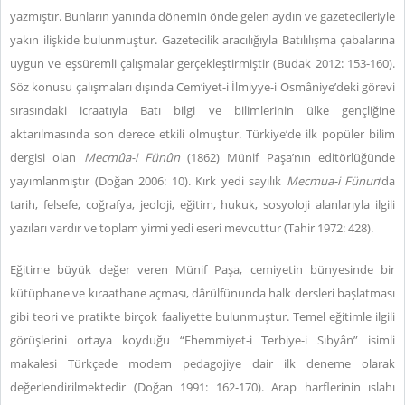
yazmıştır. Bunların yanında dönemin önde gelen aydın ve gazetecileriyle
yakın ilişkide bulunmuştur. Gazetecilik aracılığıyla Batılılışma çabalarına
uygun ve eşsüremli çalışmalar gerçekleştirmiştir (Budak 2012: 153-160).
Söz konusu çalışmaları dışında Cem‘iyet-i İlmiyye-i Osmâniye’deki görevi
sırasındaki icraatıyla Batı bilgi ve bilimlerinin ülke gençliğine
aktarılmasında son derece etkili olmuştur. Türkiye’de ilk popüler bilim
dergisi olan
Mecmûa-i Fünûn
(1862) Münif Paşa’nın editörlüğünde
yayımlanmıştır (Doğan 2006: 10).
Kırk yedi sayılık
Mecmua-i Fünun
’da
tarih, felsefe, coğrafya, jeoloji, eğitim, hukuk, sosyoloji alanlarıyla ilgili
yazıları vardır ve toplam yirmi yedi eseri mevcuttur (Tahir 1972: 428).
Eğitime büyük değer veren Münif Paşa, cemiyetin bünyesinde bir
kütüphane ve kıraathane açması, dârülfünunda halk dersleri başlatması
gibi teori ve pratikte birçok faaliyette bulunmuştur. Temel eğitimle ilgili
görüşlerini ortaya koyduğu “Ehemmiyet-i Terbiye-i Sıbyân” isimli
makalesi Türkçede modern pedagojiye dair ilk deneme olarak
değerlendirilmektedir (Doğan 1991: 162-170). Arap harflerinin ıslahı