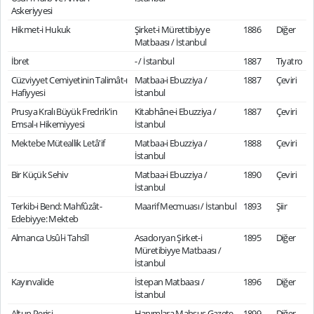
Askeriyyesi
Hikmet-i Hukuk
Şirket-i Mürettibiyye
1886
Diğer
Matbaası / İstanbul
İbret
- / İstanbul
1887
Tiyatro
Cüzviyyet Cemiyetinin Talimât-ı
Matbaa-i Ebuzziya /
1887
Çeviri
Hafiyyesi
İstanbul
Prusya Kralı Büyük Fredrik'in
Kitabhâne-i Ebuzziya /
1887
Çeviri
Emsal-ı Hikemiyyesi
İstanbul
Mektebe Müteallik Letâ'if
Matbaa-i Ebuzziya /
1888
Çeviri
İstanbul
Bir Küçük Sehiv
Matbaa-i Ebuzziya /
1890
Çeviri
İstanbul
Terkib-i Bend: Mahfûzât-
Maarif Mecmuası / İstanbul
1893
Şiir
Edebiyye: Mekteb
Almanca Usûl-i Tahsîl
Asadoryan Şirket-i
1895
Diğer
Müretibiyye Matbaası /
İstanbul
Kayınvalide
İstepan Matbaası /
1896
Diğer
İstanbul
Altun Perisi
Hanımlara Mahsus Gazete
1899
Diğer