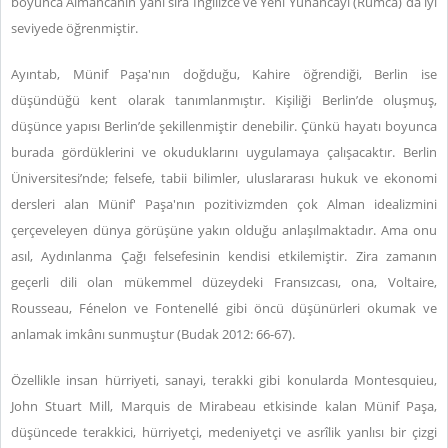
boyunca Almancanın yanı sıra İngilizce ve Yeni Yunancayı (Rumca) da iyi
seviyede öğrenmiştir.
Ayıntab, Münif Paşa'nın doğduğu, Kahire öğrendiği, Berlin ise
düşündüğü kent olarak tanımlanmıştır. Kişiliği Berlin’de oluşmuş,
düşünce yapısı Berlin’de şekillenmiştir denebilir. Çünkü hayatı boyunca
burada gördüklerini ve okuduklarını uygulamaya çalışacaktır. Berlin
Üniversitesi’nde; felsefe, tabii bilimler, uluslararası hukuk ve ekonomi
dersleri alan Münif' Paşa'nın pozitivizmden çok Alman idealizmini
çerçeveleyen dünya görüşüne yakın olduğu anlaşılmaktadır. Ama onu
asıl, Aydınlanma Çağı felsefesinin kendisi etkilemiştir. Zira zamanın
geçerli dili olan mükemmel düzeydeki Fransızcası, ona, Voltaire,
Rousseau, Fénelon ve Fontenellé gibi öncü düşünürleri okumak ve
anlamak imkânı sunmuştur (Budak 2012: 66-67).
Özellikle insan hürriyeti, sanayi, terakki gibi konularda Montesquieu,
John Stuart Mill, Marquis de Mirabeau etkisinde kalan Münif Paşa,
düşüncede terakkici, hürriyetçi, medeniyetçi ve asrîlik yanlısı bir çizgi