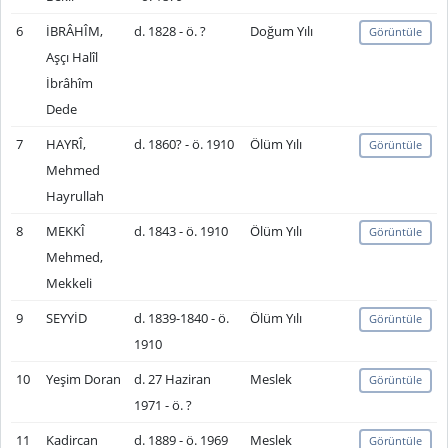
6
İBRÂHÎM,
d. 1828 - ö. ?
Doğum Yılı
Görüntüle
Aşçı Halîl
İbrâhîm
Dede
7
HAYRÎ,
d. 1860? - ö. 1910
Ölüm Yılı
Görüntüle
Mehmed
Hayrullah
8
MEKKÎ
d. 1843 - ö. 1910
Ölüm Yılı
Görüntüle
Mehmed,
Mekkeli
9
SEYYİD
d. 1839-1840 - ö.
Ölüm Yılı
Görüntüle
1910
10
Yeşim Doran
d. 27 Haziran
Meslek
Görüntüle
1971 - ö. ?
11
Kadircan
d. 1889 - ö. 1969
Meslek
Görüntüle