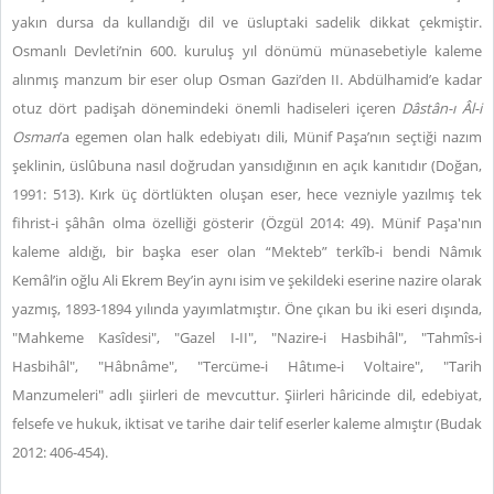
yakın dursa da kullandığı dil ve üsluptaki sadelik dikkat çekmiştir.
Osmanlı Devleti’nin 600. kuruluş yıl dönümü münasebetiyle kaleme
alınmış manzum bir eser olup Osman Gazi’den II. Abdülhamid’e kadar
otuz dört padişah dönemindeki önemli hadiseleri içeren
Dâstân-ı Âl-i
Osman
’a egemen olan halk edebiyatı dili, Münif Paşa’nın seçtiği nazım
şeklinin, üslûbuna nasıl doğrudan yansıdığının en açık kanıtıdır (Doğan,
1991: 513). Kırk üç dörtlükten oluşan eser, hece vezniyle yazılmış tek
fihrist-i şâhân olma özelliği gösterir (Özgül 2014: 49). Münif Paşa'nın
kaleme aldığı, bir başka eser olan “Mekteb” terkîb-i bendi Nâmık
Kemâl’in oğlu Ali Ekrem Bey’in aynı isim ve şekildeki eserine nazire olarak
yazmış, 1893-1894 yılında yayımlatmıştır. Öne çıkan bu iki eseri dışında,
"Mahkeme Kasîdesi", "Gazel I-II", "Nazire-i Hasbihâl", "Tahmîs-i
Hasbihâl", "Hâbnâme", "Tercüme-i Hâtıme-i Voltaire", "Tarih
Manzumeleri" adlı şiirleri de mevcuttur. Şiirleri hâricinde dil, edebiyat,
felsefe ve hukuk, iktisat ve tarihe dair telif eserler kaleme almıştır (Budak
2012: 406-454).