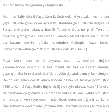
dili Fransızcayı da öğrenmeye başlamıştır.
Mehmed Tahir Münif Paşa, Şam Eyaleti’ndeki iki yıla yakın memuriyet
yaptı. 1852'de görevinden ayrılarak İstanbul’a geldi. 1853'te Arapça ve
Farsça mütercimi sıfatıyla Babıâli Tercüme Odası’na girdi. Tercüme
Odası’na girer girmez Fransızcasını ilerleten Münif Efendi'nin buradan
asıl kazancı devrin nüfuzlu kişilerinden Mektepler Nazırı Kemal
Efendi’nin dikkatini çekmek olmuştur (Budak 2012: 64-65).
Paşa; Mısır, İran ve Almanya’da bulunmuş, devletin değişik
kademelerinde çalışmış, üç kez maarif, bir kez de ticaret nazırlığı
yapmıştır. Bunların dışında İran’da büyükelçi olarak uzun yıllar kalmıştır.
Devrin ileri gelen devlet adamlarından destek ve himaye görmüştür.
1855'te Kemal Paşa Berlin Büyükelçiliğine tayin olunca, Münif Efendi'yi
de beraberin de götürmüş ve orada büyükelçilik ikinci kâtibi olmuştur.
Almancayı üniversiteye devam edebilecek derecede öğrenir ve Berlin
Üniversitesi'ne devam eder (Öztuna 1997: 32). Yurt dışında geçirdiği süre