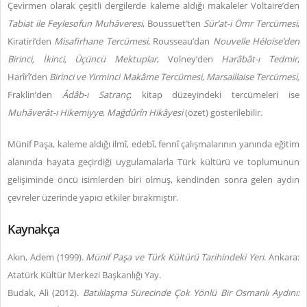
Çevirmen olarak çeşitli dergilerde kaleme aldığı makaleler Voltaire’den
Tabiat ile Feylesofun Muhâveresi
, Boussuet’ten
Sür’at-i Ömr Tercümesi
,
Kiratiri’den
Misafirhane
Tercümesi
, Rousseau’dan
Nouvelle Héloise’den
Birinci, İkinci, Üçüncü Mektuplar
, Volney’den
Harâbât-ı Tedmir
,
Harîrî’den
Birinci ve Yirminci Makâme Tercümesi
,
Marsaillaise Tercümesi,
Fraklin’den
Âdâb-ı Satranç
; kitap düzeyindeki tercümeleri ise
Muhâverât-ı Hikemiyye
,
Mağdûrîn Hikâyesi
(özet) gösterilebilir.
Münif Paşa, kaleme aldığı ilmî, edebî, fennî çalışmalarının yanında eğitim
alanında hayata geçirdiği uygulamalarla Türk kültürü ve toplumunun
gelişiminde öncü isimlerden biri olmuş, kendinden sonra gelen aydın
çevreler üzerinde yapıcı etkiler bırakmıştır.
Kaynakça
Akın, Adem (1999).
Münif Paşa ve Türk Kültürü Tarihindeki Yeri
. Ankara:
Atatürk Kültür Merkezi Başkanlığı Yay.
Budak, Ali (2012).
Batılılaşma Sürecinde Çok Yönlü Bir Osmanlı Aydını: