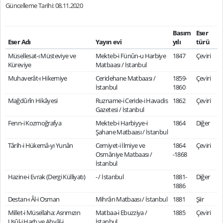
Güncelleme Tarihi: 08.11.2020
Basım
Eser
Eser Adı
Yayın evi
yılı
türü
Müsellesat-ı Müsteviye ve
Mekteb-i Fünûn-u Harbiye
1847
Çeviri
Küreviye
Matbaası / İstanbul
Muhaverât-ı Hikemiye
Ceridehane Matbaası /
1859-
Çeviri
İstanbul
1860
Mağdûrîn Hikâyesi
Ruzname-i Ceride-i Havadis
1862
Çeviri
Gazetesi / İstanbul
Fenn-i Kozmoğrafya
Mekteb-i Harbiyye-i
1864
Diğer
Şahane Matbaası / İstanbul
Târih-i Hükemâ-yı Yunân
Cemiyet-i İlmiye ve
1864
Çeviri
Osmâniye Matbaası /
-1868
İstanbul
Hazine-i Evrak (Dergi Külliyatı)
- / İstanbul
1881-
Diğer
1886
Destan-ı Âl-i Osman
Mihrân Matbaası / İstanbul
1881
Şiir
Millet-i Müsellaha: Asrımızın
Matbaa-i Ebuzziya /
1885
Çeviri
Usûl-i Harb ve Ahvâl-i
İstanbul