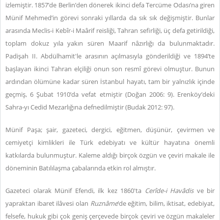
izlemiştir. 1857’de Berlin’den dönerek ikinci defa Tercüme Odası’na giren
Münif Mehmed’in görevi sonraki yıllarda da sık sık değişmiştir. Bunlar
arasında Meclis-i Kebîr-i Maârif reisliği, Tahran sefirliği, üç defa getirildiği,
toplam dokuz yıla yakın süren Maarif nâzırlığı da bulunmaktadır.
Padişah II. Abdülhamit'le arasının açılmasıyla gönderildiği ve 1894’te
başlayan ikinci Tahran elçiliği onun son resmî görevi olmuştur. Bunun
ardından ölümüne kadar süren İstanbul hayatı, tam bir yalnızlık içinde
geçmiş, 6 Şubat 1910’da vefat etmiştir (Doğan 2006: 9). Erenköy’deki
Sahra-yı Cedid Mezarlığına defnedilmiştir (Budak 2012: 97).
Münif Paşa; şair, gazeteci, dergici, eğitmen, düşünür, çevirmen ve
cemiyetçi kimlikleri ile Türk edebiyatı ve kültür hayatına önemli
katkılarda bulunmuştur. Kaleme aldığı birçok özgün ve çeviri makale ile
döneminin Batılılaşma çabalarında etkin rol almıştır.
Gazeteci olarak Münif Efendi, ilk kez 1860'ta
Cerîde-i Havâdis
ve bir
yapraktan ibaret ilâvesi olan
Ruznâme
’de eğitim, bilim, iktisat, edebiyat,
felsefe, hukuk gibi çok geniş çerçevede birçok çeviri ve özgün makaleler