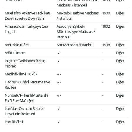
Matbaası / İstanbul
Müellefat-i Askeriye Tedkikatı,
Mekteb-i Harbiye Matbaası
1900
Diğer
Devr-i Evvel ve Devr-i Sani
/ İstanbul
Almanca'dan Türkçe'ye Ceb
Asadoryan Şirket-i
1902
Diğer
Lugati
Müretteviyye Matbaası /
İstanbul
Amuzkâr-ı Pârsi
Asır Matbaası / İstanbul
1908
Diğer
Adât-ı Ümem
- / -
-
Diğer
İngiltere Tarihinden Birkaç
- / -
-
Diğer
Yaprak
Medhâl-i İlm-i Hukûk
- / -
-
Diğer
Hadîsü'l-Buhârî Tercümesi ve
- / -
-
Diğer
Râvileri
Nuhbetü'l-Fiker fi Mustalahi
- / -
-
Diğer
Ehli'l-Eser Ma'a Şerh
İran'daki Osmanlı Sefaret
- / -
-
Diğer
Heyetinin Resimleri
İran Risâlesi
- / -
-
Diğer