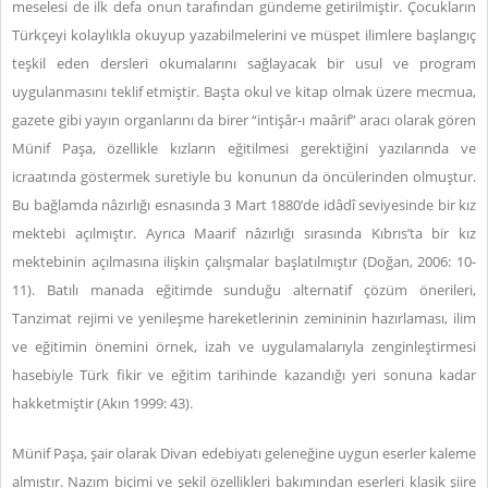
meselesi de ilk defa onun tarafından gündeme getirilmiştir. Çocukların
Türkçeyi kolaylıkla okuyup yazabilmelerini ve müspet ilimlere başlangıç
teşkil eden dersleri okumalarını sağlayacak bir usul ve program
uygulanmasını teklif etmiştir. Başta okul ve kitap olmak üzere mecmua,
gazete gibi yayın organlarını da birer “intişâr-ı maârif” aracı olarak gören
Münif Paşa, özellikle kızların eğitilmesi gerektiğini yazılarında ve
icraatında göstermek suretiyle bu konunun da öncülerinden olmuştur.
Bu bağlamda nâzırlığı esnasında 3 Mart 1880’de idâdî seviyesinde bir kız
mektebi açılmıştır. Ayrıca Maarif nâzırlığı sırasında Kıbrıs’ta bir kız
mektebinin açılmasına ilişkin çalışmalar başlatılmıştır (Doğan, 2006: 10-
11). Batılı manada eğitimde sunduğu alternatif çözüm önerileri,
Tanzimat rejimi ve yenileşme hareketlerinin zemininin hazırlaması, ilim
ve eğitimin önemini örnek, izah ve uygulamalarıyla zenginleştirmesi
hasebiyle Türk fikir ve eğitim tarihinde kazandığı yeri sonuna kadar
hakketmiştir (Akın 1999: 43).
Münif Paşa, şair olarak Divan edebiyatı geleneğine uygun eserler kaleme
almıştır. Nazım biçimi ve şekil özellikleri bakımından eserleri klasik şiire