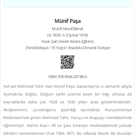
Münif Paşa
Münif, Münif Efendi
(d. 1828 / ö. 6 Şubat 1910)
Yazar, Şair, Devlet Adamı, Eğitimci
(Yeni Edebiyat / 19. Yüzyıl / Anadolu-Osmanlı-Türkiye)
ISBN: 978-9944-237-86-4
Asıl adı Mehmed Tahir olan Münif Paşa, Gaziantep'te, o zamanki adıyla
Ayıntab'da doğdu. Doğum tarihi üzerine kesin bir bilgi olmasa da
kaynaklarda daha çok 1828 ve 1830 yılları arası gösterilmektedir.
İlköğrenimini, çocukluğunu geçirdiği Ayıntab’da Nuruosmaniye
Medresesi’nde gören Mehmed Tahir, Farsça ve Arapçayı memleketinde
öğrenmiştir. Kahire Kasr-ı Âlî ve Şam Emevîye medreselerinde yüksek
tahsilini tamamlamıştır (İnal 1969, 997). Bu yıllarda devrin ilgi duyulan