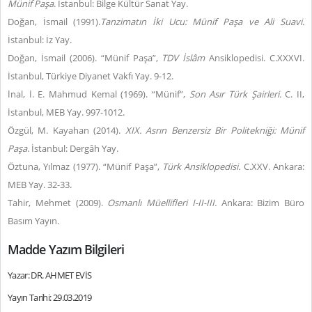
Münif Paşa
. İstanbul: Bilge Kültür Sanat Yay.
Doğan, İsmail (1991).
Tanzimatın İki Ucu: Münif Paşa ve Ali Suavi.
İstanbul: İz Yay.
Doğan, İsmail (2006). “Münif Paşa”,
TDV İslâm
Ansiklopedisi. C.XXXVI.
İstanbul, Türkiye Diyanet Vakfı Yay. 9-12.
İnal, İ. E. Mahmud Kemal (1969). “Münif”,
Son Asır Türk Şairleri.
C. II,
İstanbul, MEB Yay. 997-1012.
Özgül, M. Kayahan (2014).
XIX. Asrın Benzersiz Bir Politekniği: Münif
Paşa
. İstanbul: Dergâh Yay.
Öztuna, Yılmaz (1977). “Münif Paşa”,
Türk Ansiklopedisi.
C.XXV. Ankara:
MEB Yay. 32-33.
Tahir, Mehmet (2009).
Osmanlı Müellifleri I-II-III.
Ankara: Bizim Büro
Basım Yayın.
Madde Yazım Bilgileri
Yazar: DR. AHMET EVİS
Yayın Tarihi: 29.03.2019