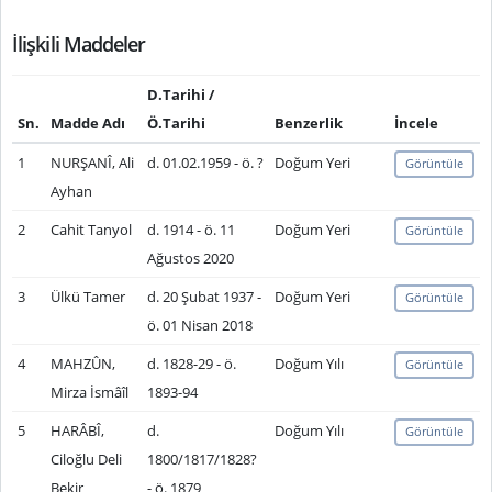
İlişkili Maddeler
D.Tarihi /
Sn.
Madde Adı
Ö.Tarihi
Benzerlik
İncele
1
NURŞANÎ, Ali
d. 01.02.1959 - ö. ?
Doğum Yeri
Görüntüle
Ayhan
2
Cahit Tanyol
d. 1914 - ö. 11
Doğum Yeri
Görüntüle
Ağustos 2020
3
Ülkü Tamer
d. 20 Şubat 1937 -
Doğum Yeri
Görüntüle
ö. 01 Nisan 2018
4
MAHZÛN,
d. 1828-29 - ö.
Doğum Yılı
Görüntüle
Mirza İsmâîl
1893-94
5
HARÂBÎ,
d.
Doğum Yılı
Görüntüle
Ciloğlu Deli
1800/1817/1828?
Bekir
- ö. 1879