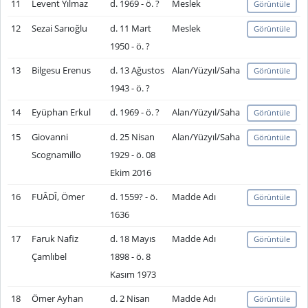
11
Levent Yılmaz
d. 1969 - ö. ?
Meslek
Görüntüle
12
Sezai Sarıoğlu
d. 11 Mart
Meslek
Görüntüle
1950 - ö. ?
13
Bilgesu Erenus
d. 13 Ağustos
Alan/Yüzyıl/Saha
Görüntüle
1943 - ö. ?
14
Eyüphan Erkul
d. 1969 - ö. ?
Alan/Yüzyıl/Saha
Görüntüle
15
Giovanni
d. 25 Nisan
Alan/Yüzyıl/Saha
Görüntüle
Scognamillo
1929 - ö. 08
Ekim 2016
16
FUÂDÎ, Ömer
d. 1559? - ö.
Madde Adı
Görüntüle
1636
17
Faruk Nafiz
d. 18 Mayıs
Madde Adı
Görüntüle
Çamlıbel
1898 - ö. 8
Kasım 1973
18
Ömer Ayhan
d. 2 Nisan
Madde Adı
Görüntüle