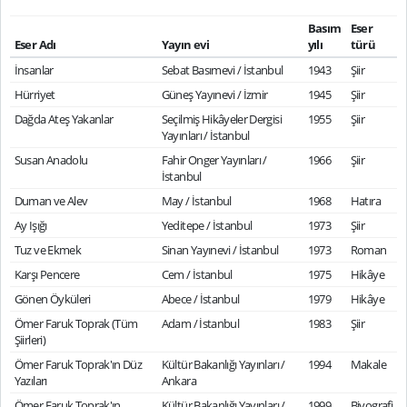
Basım
Eser
Eser Adı
Yayın evi
yılı
türü
İnsanlar
Sebat Basımevi / İstanbul
1943
Şiir
Hürriyet
Güneş Yayınevi / İzmir
1945
Şiir
Dağda Ateş Yakanlar
Seçilmiş Hikâyeler Dergisi
1955
Şiir
Yayınları / İstanbul
Susan Anadolu
Fahir Onger Yayınları /
1966
Şiir
İstanbul
Duman ve Alev
May / İstanbul
1968
Hatıra
Ay Işığı
Yeditepe / İstanbul
1973
Şiir
Tuz ve Ekmek
Sinan Yayınevi / İstanbul
1973
Roman
Karşı Pencere
Cem / İstanbul
1975
Hikâye
Gönen Öyküleri
Abece / İstanbul
1979
Hikâye
Ömer Faruk Toprak (Tüm
Adam / İstanbul
1983
Şiir
Şiirleri)
Ömer Faruk Toprak'ın Düz
Kültür Bakanlığı Yayınları /
1994
Makale
Yazıları
Ankara
Ömer Faruk Toprak'ın
Kültür Bakanlığı Yayınları /
1999
Biyografi