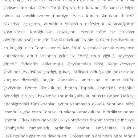
kadısının kızı olan Ömer Faruk Toprak, bu durumu, "Babam bir bilgin
olmasına karşılık annem ümmiydi. Yalnız Kur'an okumasını bilirdi."
sözleriyle açıklamış, annesinin Yunus'un nefeslerini, Karacaoğlan'ın
koşmalarını, Köroğlu'nun koçaklarını ezbere bilen bir şiirsever
olduğundan söz etmiştir. Dördü erkek biri kız olmak üzere beş kardeşin
en küçüğü olan Toprak annesi için, "8-10 yaşımdaki çocuk dünyamın
antenlerine onun sesinden geldi ilk Köroğlu'nun yiğitliği söyleyen
şiirleri." ifadelerini kullanmıştır. Dayılarından birisi,
Karşı Pencere
kitabında öyküsünü yazdığı, Kuvayi Milliyeci olduğu için Anzavur'un
kurşuna dizdirdiği, bugün Gönen'deki anıtta adı bulunan Müftü
Şevket'tir. Gönen İlkokulu'nu bitiren Toprak, Gönen'de ortaokul
olmadığı için o yıl beklemek zorunda kaldı. Bu süreçte Gönen Halkevi
Kitaplığı'ndaki tüm kitapları ayrım yapmadan okudu. Sonunda ailesi
İstanbul'a göç eden Toprak, Kumkapı Ortaokulu'nu bitirdikten sonra
İstanbul Erkek Lisesi'ne yazıldı, iki yıl orada okuduktan sonra üçüncü yılı
Kütahya'da tamamladı. Ardından İstanbul Üniversitesi Hukuk
Fakültesi'nde eğitimine devam etti. Üniversitenin ardından önce
İnönü