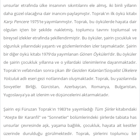
unsurlar etrafında ülke insanının sıkıntılarını ele almış, iki binli yılların
daha güzel olacağına dair inancını paylaşmıştır. Toprak'ın ilk öykü kitabı
Karşı Pencere
1975'te yayımlanmıştır. Toprak, bu öykülerde hayata dair
olguları içten bir şekilde nakletmiş, toplumcu tavrını toplumsal ve
bireysel izlekler etrafında şekillendirmiştir. Bu öyküler, şairin çocukluk ve
olgunluk yıllarındaki yaşantı ve gözlemlerinden izler taşımaktadır. Şairin
bir diğer öykü kitabı 1979'da yayımlanan
Gönen Öyküleri
'dir. Bu öyküler
de şairin çocukluk yıllarına ve o yıllardaki izlenimlerine dayanmaktadır.
Toprak'ın vefatından sonra çıkan
Bir Geziden Kalanlar/Sosyalist Ülkelere
Yolculuk
adlı eseri gezi notlarından oluşmaktadır. Toprak, bu yazılarında
Sovyetler Birliği, Gürcistan, Azerbaycan, Romanya, Bulgaristan,
Yugoslavya'ya ait izlenim ve düşüncelerini aktarmaktadır.
Şairin eşi Füruzan Toprak'ın 1983'te yayımladığı
Tüm Şiirler
kitabındaki
"Ateşte Bir Karanfil" ve "Sonnetler" bölümlerindeki şiirlerde tabiata has
unsurlar çevresinde aşk, yaşama bağlılık, çocukluk, hayata ait kesitler
üzerinde durulduğu görülmektedir. Toprak, şiirlerini toplumcu bir