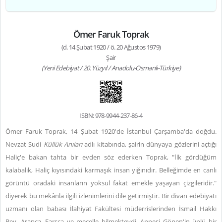
Ömer Faruk Toprak
(d. 14 Şubat 1920 / ö. 20 Ağustos 1979)
Şair
(Yeni Edebiyat / 20. Yüzyıl / Anadolu-Osmanlı-Türkiye)
ISBN: 978-9944-237-86-4
Ömer Faruk Toprak, 14 Şubat 1920'de İstanbul Çarşamba'da doğdu.
Nevzat Sudi
Küllük Anıları
adlı kitabında, şairin dünyaya gözlerini açtığı
Haliç'e bakan tahta bir evden söz ederken Toprak, "İlk gördüğüm
kalabalık, Haliç kıyısındaki karmaşık insan yığınıdır. Belleğimde en canlı
görüntü oradaki insanların yoksul fakat emekle yaşayan çizgileridir."
diyerek bu mekânla ilgili izlenimlerini dile getirmiştir. Bir divan edebiyatı
uzmanı olan babası İlahiyat Fakültesi müderrislerinden İsmail Hakkı
Bey, Arapça, Farsça ve mecelle bilmekteydi. Annesi Gönen'in ünlü bir