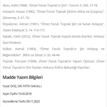
Aksu, Halit (1968). "Ömer Faruk Toprak'ın Şiiri".
Forum.
S. 343. 17-18.
Hüseyin, Hasan (1982). "Ömer Faruk Toprak Şiirinin Atkısı ve Çözgüsü".
Dönemeç
. S. 61. 10.
Özyalçıner, Adnan (1981). "Ömer Faruk Toprak Şiiri ve Sanat Anlayışı".
Yazko Edebiyat
. S. 14. 113-117.
Sakallı, Fatih (2012).
Ömer Faruk Toprak Hayatı-Sanatı-Eserleri
. Ankara:
Gazi Kitabevi.
Sülker, Kemal (1983). "Ömer Faruk Toprak'ın Şiir Anlayışı ve
Beğendikleri".
Bilim ve Sanat.
S. 32. 44-46.
Toprak, Füruzan (1994).
Ömer Faruk Toprak'ın Yaşam Öyküsü, Ömer
Faruk Toprak'ın Düz Yazıları.
Ankara: Kültür Bakanlığı Yayınları.
Madde Yazım Bilgileri
Yazar: DOÇ. DR. FATİH SAKALLI
Yayın Tarihi: 15.03.2018
Güncelleme Tarihi: 09.11.2020