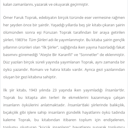
kalan zamanlarını, yazarak ve okuyarak geçirmiştir.
Ömer Faruk Toprak, edebiyatın birçok türünde eser vermesine rağmen
her şeyden önce bir şairdir. Yaşadığı yıllarda beş şiir kitabı çıkaran şairin
ölümünden sonra eşi Füruzan Toprak tarafından bir araya getirilen
şiirleri, 1983'te
Tüm Şiirleri
adı ile yayımlanmıştır. Bu kitaba şairin gençlik
yıllarının ürünleri olan "İlk Şiirler", sağlığında iken yayına hazırladığı fakat
basımını göremediği "Ateşte Bir Karanfil" ve "Sonnetler" de eklenmiştir.
Düz yazıları birçok süreli yayında yayımlanan Toprak, aynı zamanda bir
öykü yazarıdır. Romanı ve hatıra kitabı vardır. Ayrıca gezi yazılarından
oluşan bir gezi kitabına sahiptir.
İlk şiir kitabı, 1943 yılında 23 yaşında iken yayımladığı
İnsanlar'
dır.
Toprak bu kitapta alın terleri ile ekmeklerini kazanmaya çalışan
insanların öykülerini anlatmaktadır.
İnsanlar'
daki şiirlerinde balıkçılık,
bıçakçılık gibi işlere sahip insanların gündelik hayatlarını öykü tadında
kaleme Toprak, bu kitabından itibaren toplum için endişelenen,
toplumu oluşturan "küçük insanların" hayatlarını sunarak toplumcu