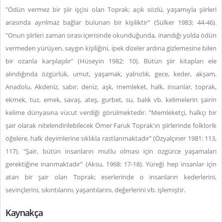
"Ödün vermez bir şiir işçisi olan Toprak; açık sözlü, yaşamıyla şiirleri
arasında ayrılmaz bağlar bulunan bir kişiliktir" (Sülker 1983: 44-46).
"Onun şiirleri zaman sırası içerisinde okunduğunda, inandığı yolda ödün
vermeden yürüyen, saygın kişiliğini, ipek dizeler ardına gizlemesine bilen
bir ozanla karşılaşılır" (Hüseyin 1982: 10). Bütün şiir kitapları ele
alındığında özgürlük, umut, yaşamak, yalnızlık, gece, keder, akşam,
Anadolu, Akdeniz, sabır, deniz, aşk, memleket, halk, insanlar, toprak,
ekmek, tuz, emek, savaş, ateş, gurbet, su, balık vb. kelimelerin şairin
kelime dünyasına vücut verdiği görülmektedir. "Memleketçi, halkçı bir
şair olarak nitelendirilebilecek Ömer Faruk Toprak'ın şiirlerinde folklorik
öğelere, halk deyimlerine sıklıkla rastlanmaktadır" (Özyalçıner 1981: 113,
117). "Şair, bütün insanların mutlu olması için özgürce yaşamaları
gerektiğine inanmaktadır" (Aksu, 1968: 17-18). Yüreği hep insanlar için
atan bir şair olan Toprak; eserlerinde o insanların kederlerini,
sevinçlerini, sıkıntılarını, yaşantılarını, değerlerini vb. işlemiştir.
Kaynakça