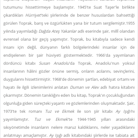
tutumunu hissettirmeye başlamıştır. 1945'te Suat Taşer'le birlikte
çıkardıkları
Hürriyet
'teki şiirlerinde de benzer hususlardan bahsettiği
görülen Toprak, barış ve özgürlükten yana bir tutum sergilemiştir.1955
yılında yayımladığı
Dağda Ateş Yakanlar
adlı eserinde şair, millî olandan
evrensel olana bir geçiş yapmıştır. Toprak, bu kitabıyla sadece kendi
insanı için değil, dünyanın farklı bölgelerindeki insanlar için de
endişelenen bir şair hüviyeti göstermektedir. 1966'da yayımlanan
dördüncü kitabı
Susan Anadolu
'da Toprak, Anadolu'nun yoksul
insanlarının hâlini gözler önüne sermiş, onların acılarını, sevinçlerini,
duygularını hissettirmiştir. 1968'de dönemin şartları, edebiyat ortamı ve
hayatı ile ilgili izlenimlerini anlatan
Duman ve Alev
adlı hatıra kitabını
çıkarmıştır. Dönemin tanıklığını eden bu kitap, Toprak'ın çocukluğundan
olgunluğa giden süreçteki yaşantı ve gözlemlerinden oluşmaktadır. Şair,
1973'te tek romanı
Tuz ve Ekmek
ile son şiir kitabı
Ay Işığı'
nı
yayımlamıştır.
Tuz ve Ekmek
'te 1944-1945 yılları arasındaki
sıkıyönetimde insanların nelere maruz kaldıklarını, neler yaşadıklarını
anlatmayı amaçlamıştır.
Ay Işığı
adlı kitabındaki şiirlerde ise tabiata ait