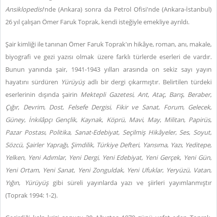
Ansiklopedisi
'nde (Ankara) sonra da Petrol Ofisi'nde (Ankara-İstanbul)
26 yıl çalışan Ömer Faruk Toprak, kendi isteğiyle emekliye ayrıldı.
Şair kimliği ile tanınan Ömer Faruk Toprak'ın hikâye, roman, anı, makale,
biyografi ve gezi yazısı olmak üzere farklı türlerde eserleri de vardır.
Bunun yanında şair, 1941-1943 yılları arasında on sekiz sayı yayın
hayatını sürdüren
Yürüyüş
adlı bir dergi çıkarmıştır. Belirtilen türdeki
eserlerinin dışında şairin
Mektepli
Gazetesi
,
Ant
,
Ataç
,
Barış
,
Beraber
,
Çığır
,
Devrim
,
Dost
,
Felsefe Dergisi
,
Fikir ve Sanat
,
Forum
,
Gelecek
,
Güney
,
İnkılâpçı Gençlik
,
Kaynak
,
Köprü
,
Mavi
,
May
,
Militan
,
Papirüs
,
Pazar Postası
,
Politika
,
Sanat-Edebiyat
,
Seçilmiş Hikâyeler
,
Ses
,
Soyut
,
Sözcü
,
Şairler Yaprağı
,
Şimdilik
,
Türkiye Defteri
,
Yansıma
,
Yazı
,
Yeditepe
,
Yelken
,
Yeni Adımlar
,
Yeni Dergi
,
Yeni Edebiyat
,
Yeni Gerçek
,
Yeni Gün
,
Yeni Ortam
,
Yeni Sanat
,
Yeni Zonguldak
,
Yeni Ufuklar
,
Yeryüzü
,
Vatan
,
Yığın
,
Yürüyüş
gibi süreli yayınlarda yazı ve şiirleri yayımlanmıştır
(Toprak 1994: 1-2).