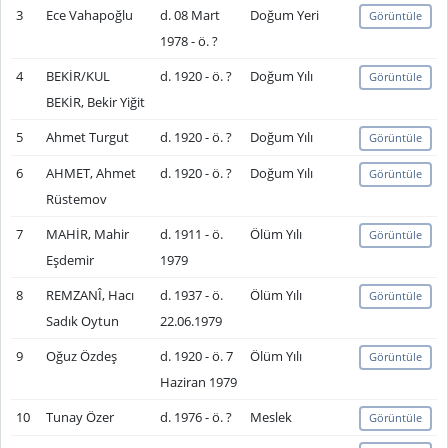
3
Ece Vahapoğlu
d. 08 Mart
Doğum Yeri
Görüntüle
1978 - ö. ?
4
BEKİR/KUL
d. 1920 - ö. ?
Doğum Yılı
Görüntüle
BEKİR, Bekir Yiğit
5
Ahmet Turgut
d. 1920 - ö. ?
Doğum Yılı
Görüntüle
6
AHMET, Ahmet
d. 1920 - ö. ?
Doğum Yılı
Görüntüle
Rüstemov
7
MAHİR, Mahir
d. 1911 - ö.
Ölüm Yılı
Görüntüle
Eşdemir
1979
8
REMZANÎ, Hacı
d. 1937 - ö.
Ölüm Yılı
Görüntüle
Sadık Oytun
22.06.1979
9
Oğuz Özdeş
d. 1920 - ö. 7
Ölüm Yılı
Görüntüle
Haziran 1979
10
Tunay Özer
d. 1976 - ö. ?
Meslek
Görüntüle