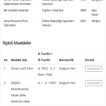
Kaleminden Portreler
İstanbul
Bir Geziden Kalanlar
Ceylan / İstanbul
2000
Gezi
Yazısı
Karşı Pencere (Tüm
Kültür Bakanlığı Yayınları /
2001
Hikâye
Öyküleri)
Ankara
İlişkili Maddeler
D.Tarihi /
Sn.
Madde Adı
Ö.Tarihi
Benzerlik
İncele
1
Ömer Lütfi Fikri
d. 1872 - ö. 7
Doğum Yeri
Görüntüle
Ekim 1934
2
ERŞED,
d. ? - ö. 1763?
Doğum Yeri
Görüntüle
Abdülhamîd,
Vâsık-zâde,
Madrûb-zâde