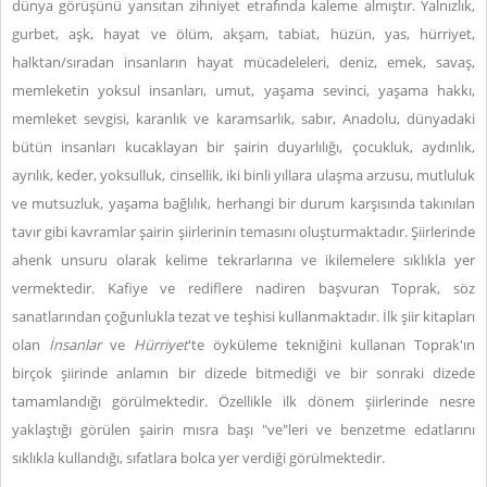
dünya görüşünü yansıtan zihniyet etrafında kaleme almıştır. Yalnızlık,
gurbet, aşk, hayat ve ölüm, akşam, tabiat, hüzün, yas, hürriyet,
halktan/sıradan insanların hayat mücadeleleri, deniz, emek, savaş,
memleketin yoksul insanları, umut, yaşama sevinci, yaşama hakkı,
memleket sevgisi, karanlık ve karamsarlık, sabır, Anadolu, dünyadaki
bütün insanları kucaklayan bir şairin duyarlılığı, çocukluk, aydınlık,
ayrılık, keder, yoksulluk, cinsellik, iki binli yıllara ulaşma arzusu, mutluluk
ve mutsuzluk, yaşama bağlılık, herhangi bir durum karşısında takınılan
tavır gibi kavramlar şairin şiirlerinin temasını oluşturmaktadır. Şiirlerinde
ahenk unsuru olarak kelime tekrarlarına ve ikilemelere sıklıkla yer
vermektedir. Kafiye ve rediflere nadiren başvuran Toprak, söz
sanatlarından çoğunlukla tezat ve teşhisi kullanmaktadır. İlk şiir kitapları
olan
İnsanlar
ve
Hürriyet
'te öyküleme tekniğini kullanan Toprak'ın
birçok şiirinde anlamın bir dizede bitmediği ve bir sonraki dizede
tamamlandığı görülmektedir. Özellikle ilk dönem şiirlerinde nesre
yaklaştığı görülen şairin mısra başı "ve"leri ve benzetme edatlarını
sıklıkla kullandığı, sıfatlara bolca yer verdiği görülmektedir.