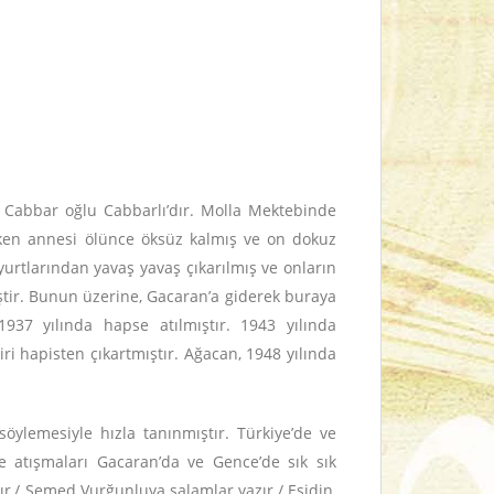
n Cabbar oğlu Cabbarlı’dır. Molla Mektebinde
tayken annesi ölünce öksüz kalmış ve on dokuz
urtlarından yavaş yavaş çıkarılmış ve onların
miştir. Bunun üzerine, Gacaran’a giderek buraya
37 yılında hapse atılmıştır. 1943 yılında
 hapisten çıkartmıştır. Ağacan, 1948 yılında
söylemesiyle hızla tanınmıştır. Türkiye’de ve
ile atışmaları Gacaran’da ve Gence’de sık sık
ır,/ Semed Vurğunluya salamlar yazır./ Eşidin,