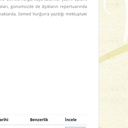
maları, günümüzde de âşıkların repertuarında
 Kaynaklarda, Semed Vurğun’a yazdığı mektuptaki
arihi
Benzerlik
İncele