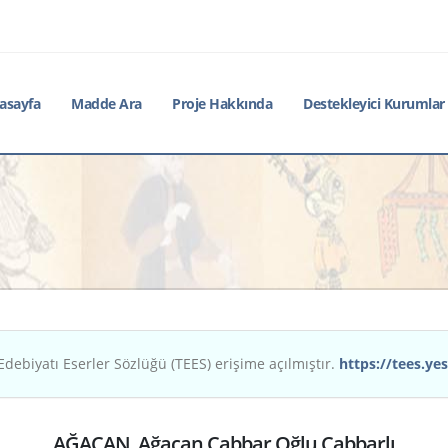
asayfa
Madde Ara
Proje Hakkında
Destekleyici Kurumlar
Edebiyatı Eserler Sözlüğü (TEES) erişime açılmıştır.
https://tees.yes
AĞACAN, Ağacan Cabbar Oğlu Cabbarlı