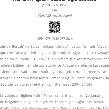
(d. 1886 / ö. 1952)
âşık
(Âşık / 20. Yüzyıl / Azeri)
ISBN: 978-9944-237-86-4
ılında Borçalı’nın Şorayıl bölgesinde doğmuştur. Asıl adı Ağaca
 Arapça ve Farsçayı, dinî bilgileri öğrenmiştir. Ağacan, çocuk yaş
ak, şairin bu mutluluğu çok uzun sürmemiştir. Azerbaycanlılar öz y
 aileleri kitleler hâlinde göç ettirilince Ağacan da ailesini kaybet
evlenmiştir. Şairin bu mutluluğu da çok uzun sürmemiş ve 19
ştır. Dönemin hayırseveri Semed Vurğun, Borçalı’ya giderek şairi
e 1952 yılında burada vefat etmiştir (Namazov 2004: 37-38).
a yakından ilgilenmiştir. Daha sonra, irticalen (doğaçlama) şiir 
itli bölgelerde büyük bir şöhret kazanmıştır. Ağacan’ın şiirleri 
ubunda şu satırlara yer vermiştir: “Şair dura bilmir, hazırdır, haz