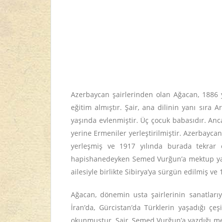
Azerbaycan şairlerinden olan Ağacan, 1886 y
eğitim almıştır. Şair, ana dilinin yanı sıra
yaşında evlenmiştir. Üç çocuk babasıdır. Anc
yerine Ermeniler yerleştirilmiştir. Azerbaycan
yerleşmiş ve 1917 yılında burada tekrar 
hapishanedeyken Semed Vurğun’a mektup yazmı
ailesiyle birlikte Sibirya’ya sürgün edilmiş v
Ağacan, dönemin usta şairlerinin sanatlarıyl
İran’da, Gürcistan’da Türklerin yaşadığı çeş
okunmuştur. Şair, Semed Vurğun’a yazdığı mekt