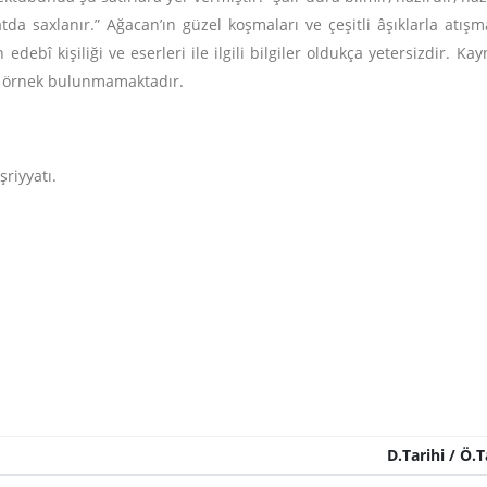
a saxlanır.” Ağacan’ın güzel koşmaları ve çeşitli âşıklarla atış
n edebî kişiliği ve eserleri ile ilgili bilgiler oldukça yetersizdir.
bir örnek bulunmamaktadır.
riyyatı.
D.Tarihi / Ö.T