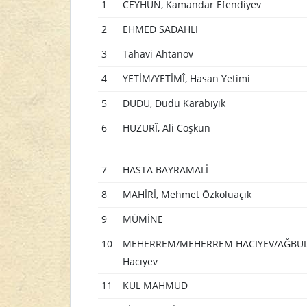
1
CEYHUN, Kamandar Efendiyev
2
EHMED SADAHLI
3
Tahavi Ahtanov
4
YETİM/YETİMÎ, Hasan Yetimi
5
DUDU, Dudu Karabıyık
6
HUZURÎ, Ali Coşkun
7
HASTA BAYRAMALİ
8
MAHİRİ, Mehmet Özkoluaçık
9
MÜMİNE
10
MEHERREM/MEHERREM HACIYEV/AĞBUL
Hacıyev
11
KUL MAHMUD