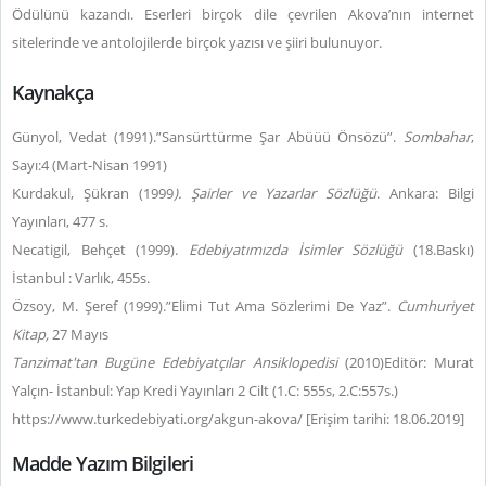
Ödülünü kazandı. Eserleri birçok dile çevrilen Akova’nın internet
sitelerinde ve antolojilerde birçok yazısı ve şiiri bulunuyor.
Kaynakça
Günyol, Vedat (1991).”Sansürttürme Şar Abüüü Önsözü”.
Sombahar
,
Sayı:4 (Mart-Nisan 1991)
Kurdakul, Şükran (1999
). Şairler ve Yazarlar Sözlüğü
. Ankara: Bilgi
Yayınları, 477 s.
Necatigil, Behçet (1999).
Edebiyatımızda İsimler Sözlüğü
(18.Baskı)
İstanbul : Varlık, 455s.
Özsoy, M. Şeref (1999).”Elimi Tut Ama Sözlerimi De Yaz”.
Cumhuriyet
Kitap,
27 Mayıs
Tanzimat'tan Bugüne Edebiyatçılar Ansiklopedisi
(2010)Editör: Murat
Yalçın- İstanbul: Yap Kredi Yayınları 2 Cilt (1.C: 555s, 2.C:557s.)
https://www.turkedebiyati.org/akgun-akova/ [Erişim tarihi: 18.06.2019]
Madde Yazım Bilgileri