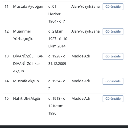
11
Mustafa Aydoğan
d. 01
Alan/Yüzyıl/Saha
Görüntüle
Haziran
1964 - ö. ?
12
Muammer
d. 2 Ekim
Alan/Yüzyıl/Saha
Görüntüle
Yüzbaşıoğlu
1927 - ö. 10
Ekim 2014
13
DİVANÎ/ZÜLFİKAR
d. 1928 - ö.
Madde Adı
Görüntüle
DİVANÎ, Zülfikar
31.12.2009
Akgün
14
Mustafa Akgün
d. 1954 - ö.
Madde Adı
Görüntüle
?
15
Nahit Ulvi Akgün
d. 1918 - ö.
Madde Adı
Görüntüle
12 Kasım
1996