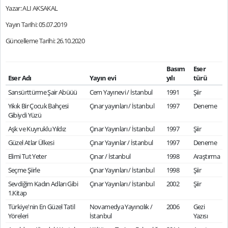
Yazar: ALI AKSAKAL
Yayın Tarihi: 05.07.2019
Güncelleme Tarihi: 26.10.2020
Basım
Eser
Eser Adı
Yayın evi
yılı
türü
Sansürttürme Şair Abüüü
Cem Yayınevi / İstanbul
1991
Şiir
Yıkık Bir Çocuk Bahçesi
Çınar yayınları / İstanbul
1997
Deneme
Gibiydi Yüzü
Aşk ve Kuyruklu Yıldız
Çınar Yayınları / İstanbul
1997
Şiir
Güzel Atlar Ülkesi
Çınar Yayınlar / İstanbul
1997
Deneme
Elimi Tut Yeter
Çınar / İstanbul
1998
Araştırma
Seçme Şiirle
Çınar Yayınları / İstanbul
1998
Şiir
Sevdiğim Kadın Adları Gibi
Çınar Yayınları / İstanbul
2002
Şiir
1.Kitap
Türkiye'nin En Güzel Tatil
Novamedya Yayıncılık /
2006
Gezi
Yöreleri
İstanbul
Yazısı