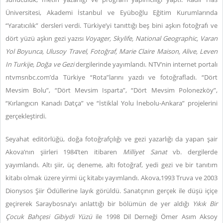
Üniversitesi, Akademi İstanbul ve Eyüboğlu Eğitim Kurumlarında
“Yaratıcılık” dersleri verdi. Türkiye’yi tanıttığı beş bini aşkın fotoğrafı ve
dört yüzü aşkın gezi yazısı
Voyager, Skylife, National Geographic, Varan
Yol Boyunca, Ulusoy Travel, Fotoğraf, Marie Claire Maison, Alive, Leven
In Turkije, Doğa ve Gezi
dergilerinde yayımlandı. NTV’nin internet portalı
ntvmsnbc.com’da Türkiye “Rota”larını yazdı ve fotoğrafladı. “Dört
Mevsim Bolu”, “Dört Mevsim Isparta”, “Dört Mevsim Polonezköy”,
“Kırlangıcın Kanadı Datça” ve “İstiklal Yolu İnebolu-Ankara” projelerini
gerçekleştirdi.
Seyahat editörlüğü, doğa fotoğrafçılığı ve gezi yazarlığı da yapan şair
Akova’nın şiirleri 1984’ten itibaren
Milliyet Sanat
vb. dergilerde
yayımlandı. Altı şiir, üç deneme, altı fotoğraf, yedi gezi ve bir tanıtım
kitabı olmak üzere yirmi üç kitabı yayımlandı. Akova,1993 Truva ve 2003
Dionysos Şiir Ödüllerine layık görüldü. Sanatçının gerçek ile düşü içiçe
geçirerek Saraybosna’yı anlattığı bir bölümün de yer aldığı
Yıkık Bir
Çocuk Bahçesi Gibiydi Yüzü
ile 1998 Dil Derneği Ömer Asım Aksoy