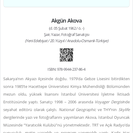
Akgün Akova
(d. 05 Şubat 1962 / ö. -)
Şair, Yazar, Fotoğraf Sanatçısı
(Yeni Edebiyat / 20. Yüzyıl / Anadolu-Osmanlı-Türkiye)
ISBN: 978-9944-237-86-4
Sakarya’nın Akyazı ilçesinde doğdu. 1979’da Gebze Lisesini bitirdikten
sonra 1985’te Hacettepe Üniversitesi Kimya Mühendisliği Bölümünden
mezun oldu, yüksek lisansını İstanbul Üniversitesi İşletme İktisadı
Enstitüsünde yaptı. Sanatçı 1998 – 2006 arasında
Voyager Dergisi
nde
seyahat editörü olarak çalıştı.
National Geographic
ve THY’nin
Skylife
dergilerinde yazı ve fotoğraflarını yayımlanan Akova, İstanbul Oyuncak
Müzesinde “Yaratıcılık Kulübü”nü yönetmektedir. TRT ve Açık Radyo’da
sunuculuk, metin yazarlığı ve program yapımcılığı yaptı. Kadir Has