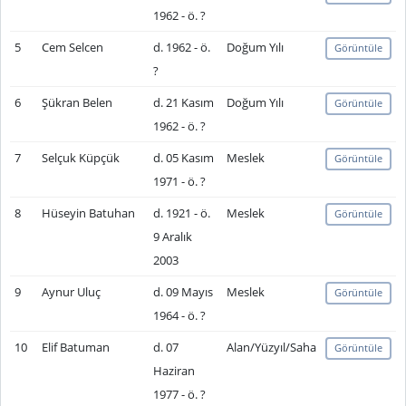
1962 - ö. ?
5
Cem Selcen
d. 1962 - ö.
Doğum Yılı
Görüntüle
?
6
Şükran Belen
d. 21 Kasım
Doğum Yılı
Görüntüle
1962 - ö. ?
7
Selçuk Küpçük
d. 05 Kasım
Meslek
Görüntüle
1971 - ö. ?
8
Hüseyin Batuhan
d. 1921 - ö.
Meslek
Görüntüle
9 Aralık
2003
9
Aynur Uluç
d. 09 Mayıs
Meslek
Görüntüle
1964 - ö. ?
10
Elif Batuman
d. 07
Alan/Yüzyıl/Saha
Görüntüle
Haziran
1977 - ö. ?