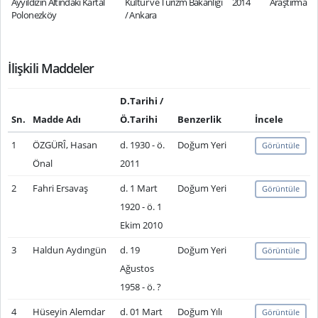
Ayyıldızın Altındaki Kartal
Kültür ve Turizm Bakanlığı
2014
Araştırma
Polonezköy
/ Ankara
İlişkili Maddeler
D.Tarihi /
Sn.
Madde Adı
Ö.Tarihi
Benzerlik
İncele
1
ÖZGÜRÎ, Hasan
d. 1930 - ö.
Doğum Yeri
Görüntüle
Önal
2011
2
Fahri Ersavaş
d. 1 Mart
Doğum Yeri
Görüntüle
1920 - ö. 1
Ekim 2010
3
Haldun Aydıngün
d. 19
Doğum Yeri
Görüntüle
Ağustos
1958 - ö. ?
4
Hüseyin Alemdar
d. 01 Mart
Doğum Yılı
Görüntüle