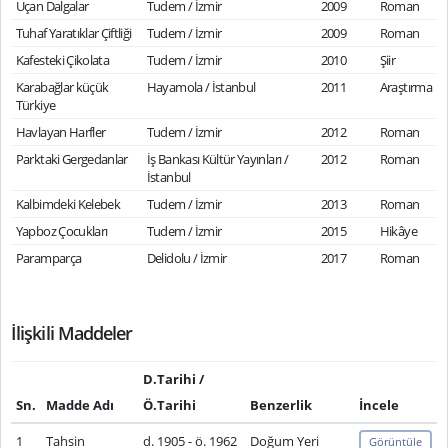
Uçan Dalgalar
Tudem / İzmir
2009
Roman
Tuhaf Yaratıklar Çiftliği
Tudem / İzmir
2009
Roman
Kafesteki Çikolata
Tudem / İzmir
2010
Şiir
Karabağlar küçük
Hayamola / İstanbul
2011
Araştırma
Türkiye
Havlayan Harfler
Tudem / İzmir
2012
Roman
Parktaki Gergedanlar
İş Bankası Kültür Yayınları /
2012
Roman
İstanbul
Kalbimdeki Kelebek
Tudem / İzmir
2013
Roman
Yapboz Çocukları
Tudem / İzmir
2015
Hikâye
Paramparça
Delidolu / İzmir
2017
Roman
İlişkili Maddeler
D.Tarihi /
Sn.
Madde Adı
Ö.Tarihi
Benzerlik
İncele
1
Tahsin
d. 1905 - ö. 1962
Doğum Yeri
Görüntüle