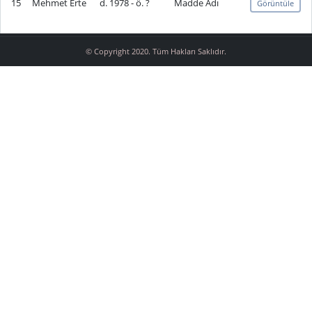
15
Mehmet Erte
d. 1978 - ö. ?
Madde Adı
Görüntüle
© Copyright 2020. Tüm Hakları Saklıdır.