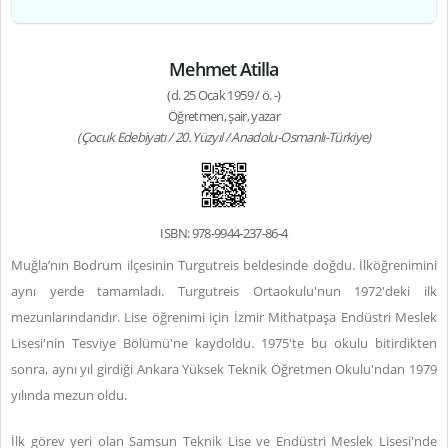
Mehmet Atilla
(d. 25 Ocak 1959 / ö. -)
Öğretmen, şair, yazar
(Çocuk Edebiyatı / 20. Yüzyıl / Anadolu-Osmanlı-Türkiye)
ISBN: 978-9944-237-86-4
Muğla’nın Bodrum ilçesinin Turgutreis beldesinde doğdu. İlköğrenimini
aynı yerde tamamladı. Turgutreis Ortaokulu'nun 1972'deki ilk
mezunlarındandır. Lise öğrenimi için İzmir Mithatpaşa Endüstri Meslek
Lisesi'nin Tesviye Bölümü'ne kaydoldu. 1975'te bu okulu bitirdikten
sonra, aynı yıl girdiği Ankara Yüksek Teknik Öğretmen Okulu'ndan 1979
yılında mezun oldu.
İlk görev yeri olan Samsun Teknik Lise ve Endüstri Meslek Lisesi'nde