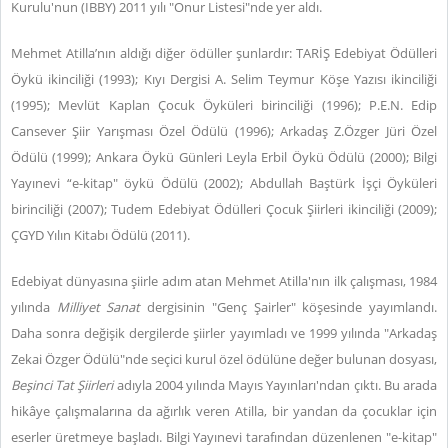
Kurulu'nun (IBBY) 2011 yılı "Onur Listesi"nde yer aldı.
Mehmet Atilla’nın aldığı diğer ödüller şunlardır: TARİŞ Edebiyat Ödülleri
Öykü ikinciliği (1993); Kıyı Dergisi A. Selim Teymur Köşe Yazısı ikinciliği
(1995); Mevlüt Kaplan Çocuk Öyküleri birinciliği (1996); P.E.N. Edip
Cansever Şiir Yarışması Özel Ödülü (1996); Arkadaş Z.Özger Jüri Özel
Ödülü (1999); Ankara Öykü Günleri Leyla Erbil Öykü Ödülü (2000); Bilgi
Yayınevi “e-kitap" öykü Ödülü (2002); Abdullah Baştürk İşçi Öyküleri
birinciliği (2007); Tudem Edebiyat Ödülleri Çocuk Şiirleri ikinciliği (2009);
ÇGYD Yılın Kitabı Ödülü (2011).
Edebiyat dünyasına şiirle adım atan Mehmet Atilla'nın ilk çalışması, 1984
yılında
Milliyet Sanat
dergisinin "Genç Şairler" köşesinde yayımlandı.
Daha sonra değişik dergilerde şiirler yayımladı ve 1999 yılında "Arkadaş
Zekai Özger Ödülü"nde seçici kurul özel ödülüne değer bulunan dosyası,
Beşinci Tat Şiirleri
adıyla 2004 yılında Mayıs Yayınları'ndan çıktı. Bu arada
hikâye çalışmalarına da ağırlık veren Atilla, bir yandan da çocuklar için
eserler üretmeye başladı. Bilgi Yayınevi tarafından düzenlenen "e-kitap"