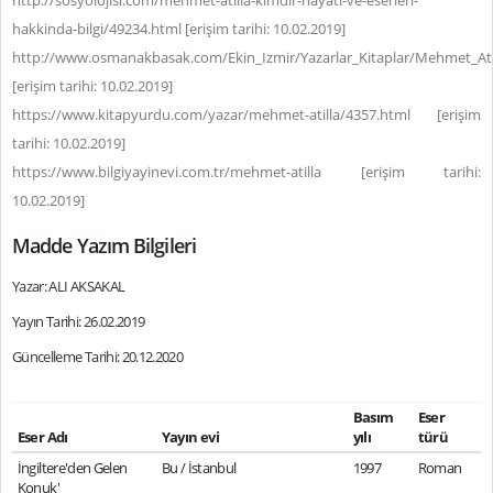
http://sosyolojisi.com/mehmet-atilla-kimdir-hayati-ve-eserleri-
hakkinda-bilgi/49234.html [erişim tarihi: 10.02.2019]
http://www.osmanakbasak.com/Ekin_Izmir/Yazarlar_Kitaplar/Mehmet_Atil
[erişim tarihi: 10.02.2019]
https://www.kitapyurdu.com/yazar/mehmet-atilla/4357.html [erişim
tarihi: 10.02.2019]
https://www.bilgiyayinevi.com.tr/mehmet-atilla [erişim tarihi:
10.02.2019]
Madde Yazım Bilgileri
Yazar: ALI AKSAKAL
Yayın Tarihi: 26.02.2019
Güncelleme Tarihi: 20.12.2020
Basım
Eser
Eser Adı
Yayın evi
yılı
türü
İngiltere'den Gelen
Bu / İstanbul
1997
Roman
Konuk'