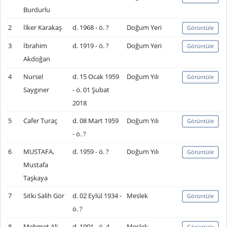
Burdurlu
2
İlker Karakaş
d. 1968 - ö. ?
Doğum Yeri
Görüntüle
3
İbrahim
d. 1919 - ö. ?
Doğum Yeri
Görüntüle
Akdoğan
4
Nursel
d. 15 Ocak 1959
Doğum Yılı
Görüntüle
Saygıner
- ö. 01 Şubat
2018
5
Cafer Turaç
d. 08 Mart 1959
Doğum Yılı
Görüntüle
- ö. ?
6
MUSTAFA,
d. 1959 - ö. ?
Doğum Yılı
Görüntüle
Mustafa
Taşkaya
7
Sıtkı Salih Gör
d. 02 Eylül 1934 -
Meslek
Görüntüle
ö. ?
8
Mehmet Ali
d. 1901 - ö. 4
Meslek
Görüntüle