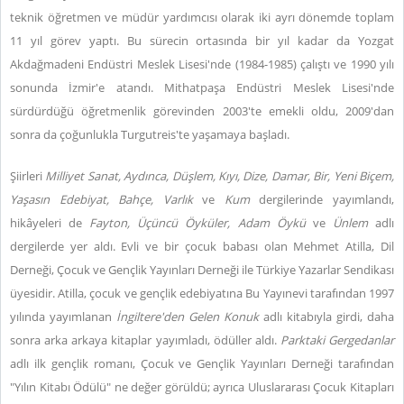
teknik öğretmen ve müdür yardımcısı olarak iki ayrı dönemde toplam
11 yıl görev yaptı. Bu sürecin ortasında bir yıl kadar da Yozgat
Akdağmadeni Endüstri Meslek Lisesi'nde (1984-1985) çalıştı ve 1990 yılı
sonunda İzmir'e atandı. Mithatpaşa Endüstri Meslek Lisesi'nde
sürdürdüğü öğretmenlik görevinden 2003'te emekli oldu, 2009'dan
sonra da çoğunlukla Turgutreis'te yaşamaya başladı.
Şiirleri
Milliyet Sanat, Aydınca, Düşlem, Kıyı, Dize, Damar, Bir, Yeni Biçem,
Yaşasın Edebiyat, Bahçe, Varlık
ve
Kum
dergilerinde yayımlandı,
hikâyeleri de
Fayton, Üçüncü Öyküler, Adam Öykü
ve
Ünlem
adlı
dergilerde yer aldı. Evli ve bir çocuk babası olan Mehmet Atilla, Dil
Derneği, Çocuk ve Gençlik Yayınları Derneği ile Türkiye Yazarlar Sendikası
üyesidir. Atilla, çocuk ve gençlik edebiyatına Bu Yayınevi tarafından 1997
yılında yayımlanan
İngiltere'den Gelen Konuk
adlı kitabıyla girdi, daha
sonra arka arkaya kitaplar yayımladı, ödüller aldı.
Parktaki Gergedanlar
adlı ilk gençlik romanı, Çocuk ve Gençlik Yayınları Derneği tarafından
"Yılın Kitabı Ödülü" ne değer görüldü; ayrıca Uluslararası Çocuk Kitapları