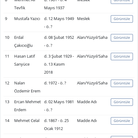
Tevfik
Mayıs 1937
9
Mustafa Yazıcı
d. 12 Mayıs 1949
Meslek
Görüntüle
- ö. ?
10
Erdal
d. 08 Şubat 1952
Alan/Yüzyıl/Saha
Görüntüle
Çakıcıoğlu
- ö. ?
11
Hasan Latif
d. 3 Şubat 1929 -
Alan/Yüzyıl/Saha
Görüntüle
Sarıyüce
ö. 13 Kasım
2018
12
Nalan
d. 1972 - ö. ?
Alan/Yüzyıl/Saha
Görüntüle
Özdemir Erem
13
Ercan Mehmet
d. 02 Mayıs 1981
Madde Adı
Görüntüle
Erdem
- ö. ?
14
Mehmet Celal
d. 1867 - ö. 25
Madde Adı
Görüntüle
Ocak 1912