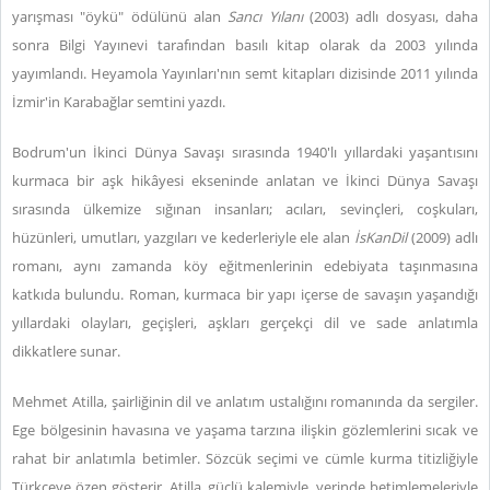
yarışması "öykü" ödülünü alan
Sancı Yılanı
(2003) adlı dosyası, daha
sonra Bilgi Yayınevi tarafından basılı kitap olarak da 2003 yılında
yayımlandı. Heyamola Yayınları'nın semt kitapları dizisinde 2011 yılında
İzmir'in Karabağlar semtini yazdı.
Bodrum'un İkinci Dünya Savaşı sırasında 1940'lı yıllardaki yaşantısını
kurmaca bir aşk hikâyesi ekseninde anlatan ve İkinci Dünya Savaşı
sırasında ülkemize sığınan insanları; acıları, sevinçleri, coşkuları,
hüzünleri, umutları, yazgıları ve kederleriyle ele alan
İsKanDil
(2009) adlı
romanı, aynı zamanda köy eğitmenlerinin edebiyata taşınmasına
katkıda bulundu. Roman, kurmaca bir yapı içerse de savaşın yaşandığı
yıllardaki olayları, geçişleri, aşkları gerçekçi dil ve sade anlatımla
dikkatlere sunar.
Mehmet Atilla, şairliğinin dil ve anlatım ustalığını romanında da sergiler.
Ege bölgesinin havasına ve yaşama tarzına ilişkin gözlemlerini sıcak ve
rahat bir anlatımla betimler. Sözcük seçimi ve cümle kurma titizliğiyle
Türkçeye özen gösterir. Atilla, güçlü kalemiyle, yerinde betimlemeleriyle