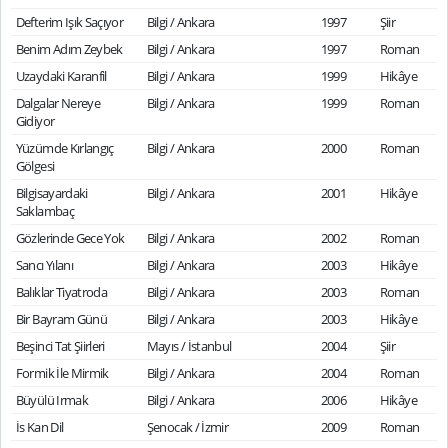
Defterim Işık Saçıyor
Bilgi / Ankara
1997
Şiir
Benim Adım Zeybek
Bilgi / Ankara
1997
Roman
Uzaydaki Karanfil
Bilgi / Ankara
1999
Hikâye
Dalgalar Nereye
Bilgi / Ankara
1999
Roman
Gidiyor
Yüzümde Kırlangıç
Bilgi / Ankara
2000
Roman
Gölgesi
Bilgisayardaki
Bilgi / Ankara
2001
Hikâye
Saklambaç
Gözlerinde Gece Yok
Bilgi / Ankara
2002
Roman
Sancı Yılanı
Bilgi / Ankara
2003
Hikâye
Balıklar Tiyatroda
Bilgi / Ankara
2003
Roman
Bir Bayram Günü
Bilgi / Ankara
2003
Hikâye
Beşinci Tat Şiirleri
Mayıs / İstanbul
2004
Şiir
Formik İle Mirmik
Bilgi / Ankara
2004
Roman
Büyülü Irmak
Bilgi / Ankara
2006
Hikâye
İs Kan Dil
Şenocak / İzmir
2009
Roman