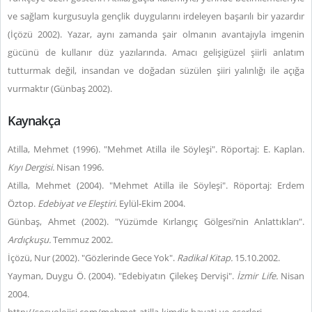
ve sağlam kurgusuyla gençlik duygularını irdeleyen başarılı bir yazardır
(İçözü 2002). Yazar, aynı zamanda şair olmanın avantajıyla imgenin
gücünü de kullanır düz yazılarında. Amacı gelişigüzel şiirli anlatım
tutturmak değil, insandan ve doğadan süzülen şiiri yalınlığı ile açığa
vurmaktır (Günbaş 2002).
Kaynakça
Atilla, Mehmet (1996). "Mehmet Atilla ile Söyleşi". Röportaj: E. Kaplan.
Kıyı Dergisi.
Nisan 1996.
Atilla, Mehmet (2004). "Mehmet Atilla ile Söyleşi". Röportaj: Erdem
Öztop.
Edebiyat ve Eleştiri.
Eylül-Ekim 2004.
Günbaş, Ahmet (2002). "Yüzümde Kırlangıç Gölgesi’nin Anlattıkları".
Ardıçkuşu.
Temmuz 2002.
İçözü, Nur (2002). "Gözlerinde Gece Yok".
Radikal Kitap.
15.10.2002.
Yayman, Duygu Ö. (2004). "Edebiyatın Çilekeş Dervişi".
İzmir Life.
Nisan
2004.