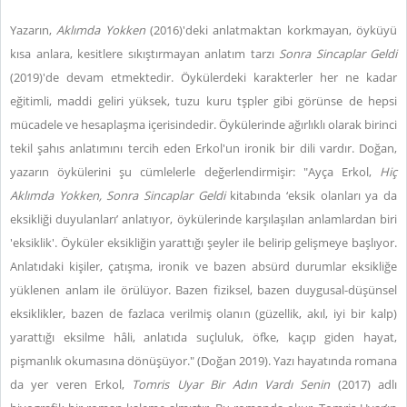
Yazarın,
Aklımda Yokken
(2016)'deki anlatmaktan korkmayan, öyküyü
kısa anlara, kesitlere sıkıştırmayan anlatım tarzı
Sonra Sincaplar Geldi
(2019)'de devam etmektedir. Öykülerdeki karakterler her ne kadar
eğitimli, maddi geliri yüksek, tuzu kuru tşpler gibi görünse de hepsi
mücadele ve hesaplaşma içerisindedir. Öykülerinde ağırlıklı olarak birinci
tekil şahıs anlatımını tercih eden Erkol'un ironik bir dili vardır. Doğan,
yazarın öykülerini şu cümlelerle değerlendirmişir: "Ayça Erkol,
Hiç
Aklımda Yokken,
Sonra Sincaplar Geldi
kitabında ‘eksik olanları ya da
eksikliği duyulanları’ anlatıyor, öykülerinde karşılaşılan anlamlardan biri
'eksiklik'. Öyküler eksikliğin yarattığı şeyler ile belirip gelişmeye başlıyor.
Anlatıdaki kişiler, çatışma, ironik ve bazen absürd durumlar eksikliğe
yüklenen anlam ile örülüyor. Bazen fiziksel, bazen duygusal-düşünsel
eksiklikler, bazen de fazlaca verilmiş olanın (güzellik, akıl, iyi bir kalp)
yarattığı eksilme hâli, anlatıda suçluluk, öfke, kaçıp giden hayat,
pişmanlık okumasına dönüşüyor." (Doğan 2019). Yazı hayatında romana
da yer veren Erkol,
Tomris Uyar Bir Adın Vardı Senin
(2017) adlı