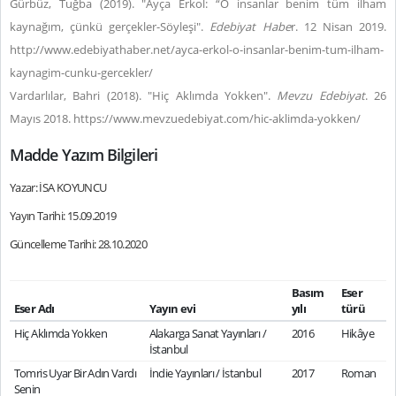
Gürbüz, Tuğba (2019). "Ayça Erkol: “O insanlar benim tüm ilham
kaynağım, çünkü gerçekler-Söyleşi".
Edebiyat Habe
r. 12 Nisan 2019.
http://www.edebiyathaber.net/ayca-erkol-o-insanlar-benim-tum-ilham-
kaynagim-cunku-gercekler/
Vardarlılar, Bahri (2018). "Hiç Aklımda Yokken".
Mevzu Edebiyat
. 26
Mayıs 2018. https://www.mevzuedebiyat.com/hic-aklimda-yokken/
Madde Yazım Bilgileri
Yazar: İSA KOYUNCU
Yayın Tarihi: 15.09.2019
Güncelleme Tarihi: 28.10.2020
Basım
Eser
Eser Adı
Yayın evi
yılı
türü
Hiç Aklımda Yokken
Alakarga Sanat Yayınları /
2016
Hikâye
İstanbul
Tomris Uyar Bir Adın Vardı
İndie Yayınları / İstanbul
2017
Roman
Senin