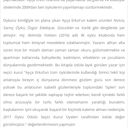
sitelerinde 2009’dan beri öykülerini yayımlamayı sürdürmektedir.
Öykücü kimliğiyle ön plana çıkan Ayça Erkol'un kalem ürünleri
Notos,
Sarnıç Öykü, Özgür Edebiyat, Sözcükler
ve
Varlık
gibi dergilerde yer
almıştır.
Hiç Aklımda Yokken
(2016) adlı ilk öykü kitabında hem
toplumsal hem bireysel meselelere odaklanmıştır. Yazarın alttan alta
süren ince bir mizahi damarı zaman zaman okuru gülümsetmekte ve
apartman katlarında, bahçelerde, kadınların, erkeklerin ve çocukların
dünyalarında gezdirmektedir. Bu kitapla ödüle layık görülen yazar için
seçici kurul "Ayça Erkol’un tüm öykülerinde kullandığı birinci tekil kişi
anlatısıyla bireyin iç dünyasına dönmesi; gözlem gücü son derece
yüksek bu anlatıcının isabetli gözlemleriyle toplumdaki 'tipleri' son
derece başarılı bir şekilde saptayıp teşhir ederken, kendi içindeki farklı
olma arzusuyla bir türlü farklı olamamanın yarattığı bunalımı,
başkalarının içini okuyarak başarılı bir biçimde kaleme alması nedeniyle,
2017 Öykü Ödülü Seçici Kurul Üyeleri tarafından ödüle değer
görülmüştür." değerlendirmesini yapmıştır.