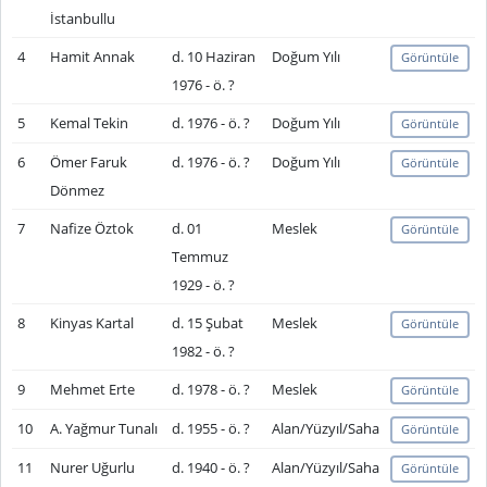
İstanbullu
4
Hamit Annak
d. 10 Haziran
Doğum Yılı
Görüntüle
1976 - ö. ?
5
Kemal Tekin
d. 1976 - ö. ?
Doğum Yılı
Görüntüle
6
Ömer Faruk
d. 1976 - ö. ?
Doğum Yılı
Görüntüle
Dönmez
7
Nafize Öztok
d. 01
Meslek
Görüntüle
Temmuz
1929 - ö. ?
8
Kinyas Kartal
d. 15 Şubat
Meslek
Görüntüle
1982 - ö. ?
9
Mehmet Erte
d. 1978 - ö. ?
Meslek
Görüntüle
10
A. Yağmur Tunalı
d. 1955 - ö. ?
Alan/Yüzyıl/Saha
Görüntüle
11
Nurer Uğurlu
d. 1940 - ö. ?
Alan/Yüzyıl/Saha
Görüntüle