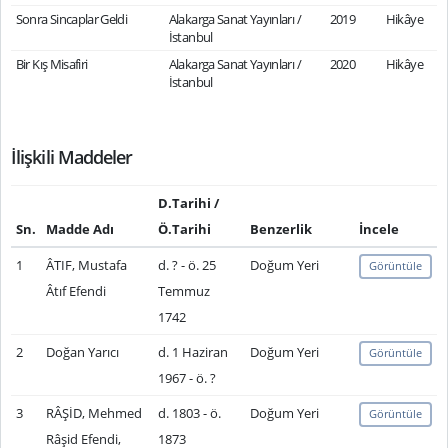
Sonra Sincaplar Geldi
Alakarga Sanat Yayınları /
2019
Hikâye
İstanbul
Bir Kış Misafiri
Alakarga Sanat Yayınları /
2020
Hikâye
İstanbul
İlişkili Maddeler
D.Tarihi /
Sn.
Madde Adı
Ö.Tarihi
Benzerlik
İncele
1
ÂTIF, Mustafa
d. ? - ö. 25
Doğum Yeri
Görüntüle
Âtıf Efendi
Temmuz
1742
2
Doğan Yarıcı
d. 1 Haziran
Doğum Yeri
Görüntüle
1967 - ö. ?
3
RÂŞİD, Mehmed
d. 1803 - ö.
Doğum Yeri
Görüntüle
Râşid Efendi,
1873