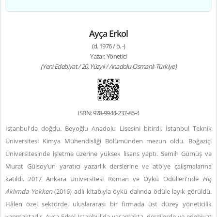
Ayça Erkol
(d. 1976 / ö. -)
Yazar, Yönetici
(Yeni Edebiyat / 20. Yüzyıl / Anadolu-Osmanlı-Türkiye)
ISBN: 978-9944-237-86-4
İstanbul'da doğdu. Beyoğlu Anadolu Lisesini bitirdi. İstanbul Teknik
Üniversitesi Kimya Mühendisliği Bölümünden mezun oldu. Boğaziçi
Üniversitesinde işletme üzerine yüksek lisans yaptı. Semih Gümüş ve
Murat Gülsoy’un yaratıcı yazarlık derslerine ve atölye çalışmalarına
katıldı. 2017 Ankara Üniversitesi Roman ve Öykü Ödülleri'nde
Hiç
Aklımda Yokken
(2016) adlı kitabıyla öykü dalında ödüle layık görüldü.
Hâlen özel sektörde, uluslararası bir firmada üst düzey yöneticilik
yapmaktadır. Ayça Erkol İstanbul'da yaşamakta, dergilerde ve edebiyat