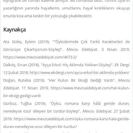
biyografik bir roman kaleme almıştır. Bu romanda okur, Tomris Uyar’ın
yazarlığının yanında hayallerini, umutlarını, hayal kırıklıklarını okuyup
onunla kısa ama keskin bir yolculuğa çıkabilecektir.
Kaynakça
Ata Güleç, Eylem (2019). "“Öykülerimde Çok Farklı Karakterleri de
Görücüye Çıkartıyorum-Söyleşi”.
Mevzu Edebiyat.
3 Nisan 2019.
https://www.mevzuedebiyat.com/4673-2/
Dalkılıç, Ercan (2018). "Ayça Erkol: Hiç Aklımda Yokken-Söyleşi".
Ek Dergi.
12 Şubat 2018. http://www.ekdergi.com/ayca-erkol-hic-aklimda-yokken/
Doğan, Ruteba (2019). "Her Kulun Bir Eksiği Gediği Vardı".
Mevzu
Edebiyat
. 11 Nisan 2019. https://www.mevzuedebiyat.com/her-kulun-
bir-eksigi-gedigi-vardi
Gürbüz, Tuğba (2018). "Öykü, romana karşı hâlâ geride duran,
neredeyse özür dileyen bir türdür-Söyleşi".
Mevzu Edebiyat.
27 Şubat
2018. https://www.mevzuedebiyat.com/oyku-romana-karsi-hala-geride-
duran-neredeyse-ozur-dileyen-bir-turdur/