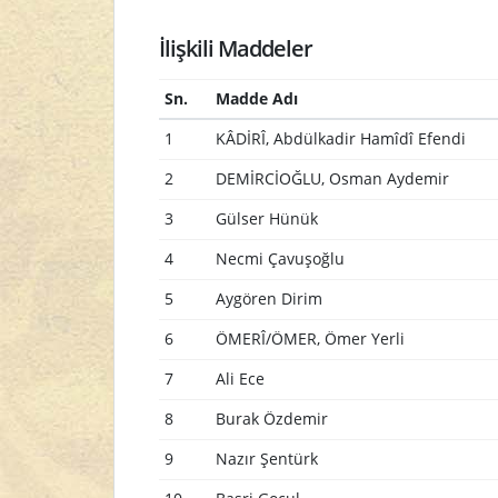
İlişkili Maddeler
Sn.
Madde Adı
1
KÂDİRÎ, Abdülkadir Hamîdî Efendi
2
DEMİRCİOĞLU, Osman Aydemir
3
Gülser Hünük
4
Necmi Çavuşoğlu
5
Aygören Dirim
6
ÖMERÎ/ÖMER, Ömer Yerli
7
Ali Ece
8
Burak Özdemir
9
Nazır Şentürk