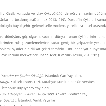
dir. Klasik kurguda ve olay öykücülüğünde görülen serim-düğüm-
rına bırakmıştır.(Dönmez 2013: 219). Duruel’in öyküleri somutla
adolu’yla büyükşehir, gelenekselle modern, yerelle evrensel arasın
m ve dönüşüm, göç olgusu, kadının dünyası onun öykülerinin temel 
mlerinden ruh çözümlemelerine kadar geniş bir yelpazede yer alır
 problemi öykülerinin dikkat çekici tarafıdır. Onu edebiyat dünyası
öykülerinin merkezinde insan sevgisi vardır (Tosun, 2013:301).
 Yazarlar ve Şairler Sözlüğü.
İstanbul: Can Yayınları.
ülüğü.
Yüksek Lisans Tezi. Kütahya: Dumlupınar Üniversitesi.
.
İstanbul: Büyüyenay Yayınları.
Türk Edebiyatı El Kitabı
1839-2000
. Ankara: Grafiker Yay.
er Sözlüğü.
İstanbul: Varlık Yayınları.