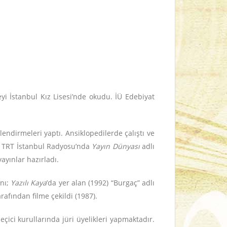
eyi İstanbul Kız Lisesi’nde okudu. İÜ Edebiyat
ndirmeleri yaptı. Ansiklopedilerde çalıştı ve
. TRT İstanbul Rad­yo­su’nda
Ya­yın Dün­ya­sı
adlı
ayınlar hazırladı.
nı;
Yazılı Ka­ya
’da yer alan (1992) “Burgaç” adlı
afından filme çekildi (1987).
ici kurullarında jüri üyelikleri yapmaktadır.