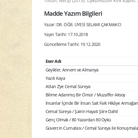
Tosun, Necip (2013).
Öykümüzün Kırk Kapısı
.
Madde Yazım Bilgileri
Yazar: DR. ÖĞR. ÜYESİ SELAMI ÇAKMAKCI
Yayın Tarihi: 17.10.2018
Güncelleme Tarihi: 19.12.2020
Eser Adı
Geyikler, Annem ve Almanya
Yazılı Kaya
A’dan Z’ye Cemal Süreya
Bilime Adanmış Bir Ömür / Muzaffer Aksoy
İnsanlar İçinde Bir İnsan Sait Faik Hikâye Armağanı
Cemal Süreya / Şairin Hayatı Şiire Dahil
Genç Olmak / 80 Yazardan 80 Öykü
Güvercin Curnatası / Cemal Süreya ile Konuşmala