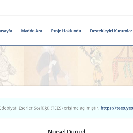
asayfa
Madde Ara
Proje Hakkında
Destekleyici Kurumlar
Edebiyatı Eserler Sözlüğü (TEES) erişime açılmıştır.
https://tees.yes
Nursel Duruel