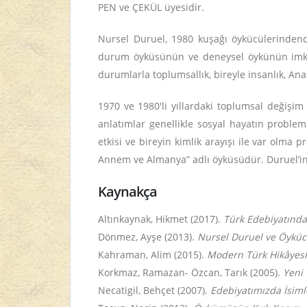
PEN ve ÇEKÜL üyesidir.
Nursel Duruel, 1980 kuşağı öykücülerinden
durum öyküsünün ve deneysel öykünün imkânla
durumlarla toplumsallık, bireyle insanlık, An
1970 ve 1980'li yıllardaki toplumsal değişi
anlatımlar genellikle sosyal hayatın proble
etkisi ve bireyin kimlik arayışı ile var olma
Annem ve Almanya” adlı öyküsüdür. Duruel’in 
Kaynakça
Altınkaynak, Hikmet (2017).
Türk Edebiyatında
Dönmez, Ayşe (2013).
Nursel Duruel ve Öyküc
Kahraman, Alim (2015).
Modern Türk Hikâyesi
Korkmaz, Ramazan- Özcan, Tarık (2005).
Yeni 
Necatigil, Behçet (2007).
Edebiyatımızda İsiml