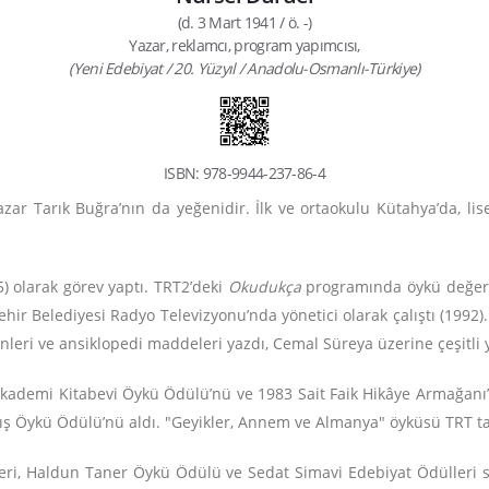
(d. 3 Mart 1941 / ö. -)
Yazar, reklamcı, program yapımcısı,
(Yeni Edebiyat / 20. Yüzyıl / Anadolu-Osmanlı-Türkiye)
ISBN: 978-9944-237-86-4
zar Tarık Buğra’nın da yeğenidir. İlk ve ortaokulu Kütahya’da, lis
) olarak görev yaptı. TRT2’deki
Okudukça
programında öykü değerle
hir Belediyesi Radyo Televizyonu’nda yönetici olarak çalıştı (1992)
nleri ve ansiklopedi maddeleri yazdı, Cemal Süreya üzerine çeşitli y
kademi Ki­­­tabevi Öy­kü Ödülü’nü ve 1983 Sait Faik Hikâye Ar­ma­ğa­nı’
ş Öykü Ödülü’nü aldı. "Ge­yik­ler, Annem ve Almanya" öyküsü TRT tar
ri, Haldun Taner Öykü Ödülü ve Sedat Simavi Edebiyat Ödülleri seç