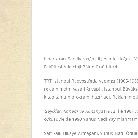
Isparta’nın Şarkikaraağaç ilçesinde doğdu. Ya
Fakültesi Arkeoloji Bölümü’nü bitirdi.
TRT İstanbul Radyosu’nda yapımcı (1965-1985
reklam metni yazarlığı yaptı. İstanbul Büyükşe
ki­tap tanıtım programı hazırladı. Reklam meti
Ge­yik­ler, Annem ve Almanya
(1982) ile 1981 A
öy­kü­süyle de 1990 Yu­nus Na­di Yayımlanmamı
Sait Faik Hikâye Armağanı, Yunus Nadi Ödülle