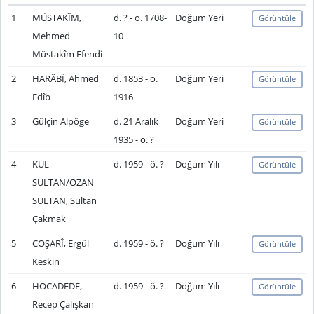
1
MÜSTAKÎM,
d. ? - ö. 1708-
Doğum Yeri
Görüntüle
Mehmed
10
Müstakîm Efendi
2
HARÂBÎ, Ahmed
d. 1853 - ö.
Doğum Yeri
Görüntüle
Edîb
1916
3
Gülçin Alpöge
d. 21 Aralık
Doğum Yeri
Görüntüle
1935 - ö. ?
4
KUL
d. 1959 - ö. ?
Doğum Yılı
Görüntüle
SULTAN/OZAN
SULTAN, Sultan
Çakmak
5
COŞARÎ, Ergül
d. 1959 - ö. ?
Doğum Yılı
Görüntüle
Keskin
6
HOCADEDE,
d. 1959 - ö. ?
Doğum Yılı
Görüntüle
Recep Çalışkan