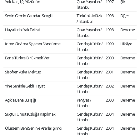
Yok Karşılığı Yüzünün
Çınar Yayınları /
1997
Şiir
İstanbul
Senin Gemin Camdan Sevgili
Türküola Müzik
1998
Diğer
/ İstanbul
Hayallerini Yak Evi Isıt
Çınar Yayınları /
1998
Deneme
İstanbul
İçime Gir Ama Sigaranı Söndürme
Gendaş Kültür /
1999
Hikâye
İstanbul
Bana Türkçe Bir Ekmek Ver
Gendaş Kültür /
2000
Deneme
İstanbul
Şizofren Aşka Mektup
Gendaş Kültür /
2001
Deneme
İstanbul
Yine Seninle Geldi Hayat
Gendaş Kültür /
2002
Deneme
İstanbul
Açıkla Bana Bu Işığı
Yeniyaz /
2003
Deneme
İstanbul
Suçtur Umutsuzluğa Kapılmak
Gendaş Kültür /
2004
Deneme
İstanbul
Ölürsem Beni Seninle Ararlar Şimdi
Gendaş Kültür /
2004
Deneme
İstanbul