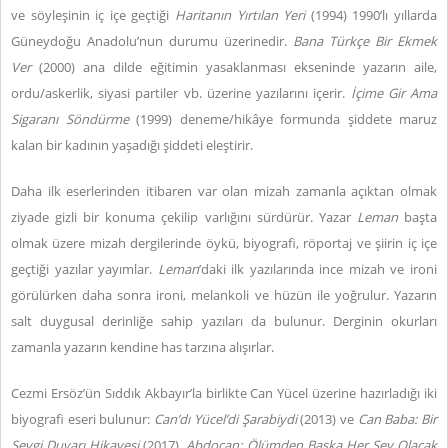
ve söyleşinin iç içe geçtiği
Haritanın Yırtılan Yeri
(1994) 1990’lı yıllarda
Güneydoğu Anadolu’nun durumu üzerinedir.
Bana Türkçe Bir Ekmek
Ver
(2000) ana dilde eğitimin yasaklanması ekseninde yazarın aile,
ordu/askerlik, siyasi partiler vb. üzerine yazılarını içerir.
İçime Gir Ama
Sigaranı Söndürme
(1999) deneme/hikâye formunda şiddete maruz
kalan bir kadının yaşadığı şiddeti eleştirir.
Daha ilk eserlerinden itibaren var olan mizah zamanla açıktan olmak
ziyade gizli bir konuma çekilip varlığını sürdürür. Yazar
Leman
başta
olmak üzere mizah dergilerinde öykü, biyografi, röportaj ve şiirin iç içe
geçtiği yazılar yayımlar.
Leman
’daki ilk yazılarında ince mizah ve ironi
görülürken daha sonra ironi, melankoli ve hüzün ile yoğrulur. Yazarın
salt duygusal derinliğe sahip yazıları da bulunur. Derginin okurları
zamanla yazarın kendine has tarzına alışırlar.
Cezmi Ersöz’ün Sıddık Akbayır’la birlikte Can Yücel üzerine hazırladığı iki
biyografi eseri bulunur:
Can’dı Yücel’di Şarabiydi
(2013) ve
Can Baba: Bir
Sevgi Duvarı Hikayesi
(2017).
Abdocan: Ölümden Başka Her Şey Olacak