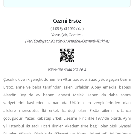
Cezmi Ersöz
(d. 03 Eylül 1959 / ö. -)
Yazar, Şair, Gazeteci.
(Yeni Edebiyat / 20. Yüzyıl / Anadolu-Osmanlı-Türkiye)
ISBN: 978-9944-237-86-4
Çocukluk ve ilk gençlik dönemleri Altunizade’de, Suadiye’de geçen Cezmi
Ersöz, anne ve baba tarafından aslen Urfalıdır. Albay emeklisi babası
Alaadin Bey de ev hanımı annesi Melek Hanım da daha sonra
variyetlerini kaybeden zamanında Urfa’nın en zenginlerinden olan
ailelere mensuptu. İki erkek kardeşi olan Ersöz ailenin ortanca
çocuğudur. Yazar, Kabataş Erkek Lisesi’ni ikincilikle 1977’de bitirdi. Aynı
yıl İstanbul İktisadi Ticari İlimler Akademisi’ne bağlı olan Şişli Siyasal
Bilimler Yüksek Okulu’nda “Siyaset ve Kamu Yönetimi” bölümünde