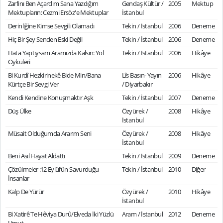
Zarfını Ben Açardım Sana Yazdığım
Gendaş Kültür /
2005
Mektup
Mektupların: Cezmi Ersöz'e Mektuplar
İstanbul
Derinliğine Kimse Sevgili Olamadı
Tekin / İstanbul
2006
Deneme
Hiç Bir Şey Senden Eski Değil
Tekin / İstanbul
2006
Deneme
Hata Yaptıysam Aramızda Kalsın: Yol
Tekin / İstanbul
2006
Hikâye
Öyküleri
Bi Kurdî Hezkirinekê Bide Min/Bana
Lîs Basın- Yayın
2006
Hikâye
Kürtçe Bir Sevgi Ver
/ Diyarbakır
Kendi Kendine Konuşmaktır Aşk
Tekin / İstanbul
2007
Deneme
Düş Ülke
Özyürek /
2008
Hikâye
İstanbul
Müsait Olduğumda Ararım Seni
Özyürek /
2008
Hikâye
İstanbul
Beni Asıl Hayat Aldattı
Tekin / İstanbul
2009
Deneme
Çözülmeler :12 Eylül’ün Savurduğu
Tekin / İstanbul
2010
Diğer
İnsanlar
Kalp De Yürür
Özyürek /
2010
Hikâye
İstanbul
Bi Xatirê Te Hêviya Durû/Elveda İki Yüzlü
Aram / İstanbul
2012
Deneme