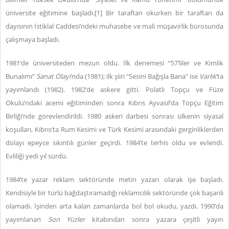
üniversite eğitimine başladı.[1] Bir taraftan okurken bir taraftan da
dayısının İstiklal Caddesi’ndeki muhasebe ve mali müşavirlik bürosunda
çalışmaya başladı.
1981’de üniversiteden mezun oldu. İlk denemesi “57’liler ve Kimlik
Bunalımı”
Sanat Olayı
’nda (1981); ilk şiiri “Sesini Bağışla Bana” ise
Varlık
’ta
yayımlandı (1982). 1982’de askere gitti. Polatlı Topçu ve Füze
Okulu’ndaki acemi eğitiminden sonra Kıbrıs Ayvasıl’da Topçu Eğitim
Birliği’nde görevlendirildi. 1980 askeri darbesi sonrası ülkenin siyasal
koşulları, Kıbrıs’ta Rum Kesimi ve Türk Kesimi arasındaki gerginliklerden
dolayı epeyce sıkıntılı günler geçirdi. 1984’te terhis oldu ve evlendi.
Evliliği yedi yıl sürdü.
1984’te yazar reklam sektöründe metin yazarı olarak işe başladı.
Kendisiyle bir türlü bağdaştıramadığı reklamcılık sektöründe çok başarılı
olamadı. İşinden arta kalan zamanlarda bol bol okudu, yazdı. 1990’da
yayımlanan
Son Yüzler
kitabından sonra yazara çeşitli yayın