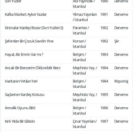
Son Yüzler
Ara Yayıncılık /
1990
Deneme
İstanbul
Kafka Market: Aykırı Yazılar
Yılmaz Yayınları
1991
Deneme
/ İstanbul
İstisnalar Kaideyi Bozar (Son Yüzler/2)
Parantez /
1992
Deneme
İstanbul
Şehirden Bir Çocuk Sevdin Yine
Korsan /
1992
Şiir
İstanbul
Hayat, Bir Emrin Var mı ?
İletişim /
1993
Deneme
İstanbul
Ancak Bir Benzerim Öldürebilir Beni
Mephisto Yay. /
1994
Deneme
İstanbul
Haritanın Yırtılan Yeri
İletişim /
1994
Röportaj
İstanbul
Saçlarının Kardeş Kokusu
Mephisto Yay. /
1995
Deneme
İstanbul
Annelik Oyunu Bitti
İletişim /
1996
Deneme
İstanbul
Kırk Yılda Bir Gibisin
Çınar Yayınları /
1997
Deneme
İstanbul