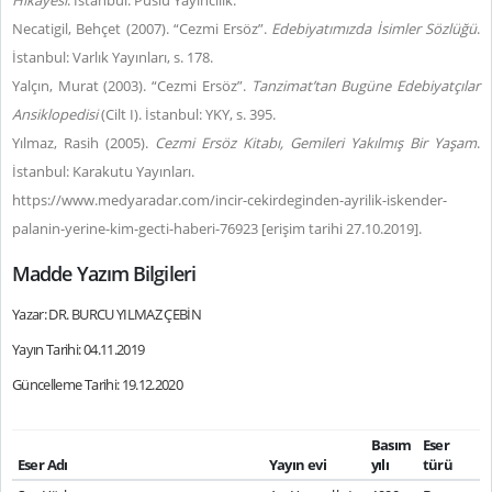
Hikâyesi
. İstanbul: Puslu Yayıncılık.
Necatigil, Behçet (2007). “Cezmi Ersöz”.
Edebiyatımızda İsimler Sözlüğü
.
İstanbul: Varlık Yayınları, s. 178.
Yalçın, Murat (2003). “Cezmi Ersöz”.
Tanzimat’tan Bugüne Edebiyatçılar
Ansiklopedisi
(Cilt I). İstanbul: YKY, s. 395.
Yılmaz, Rasih (2005).
Cezmi Ersöz Kitabı, Gemileri Yakılmış Bir Yaşam
.
İstanbul: Karakutu Yayınları.
https://www.medyaradar.com/incir-cekirdeginden-ayrilik-iskender-
palanin-yerine-kim-gecti-haberi-76923 [erişim tarihi 27.10.2019].
Madde Yazım Bilgileri
Yazar: DR. BURCU YILMAZ ÇEBİN
Yayın Tarihi: 04.11.2019
Güncelleme Tarihi: 19.12.2020
Basım
Eser
Eser Adı
Yayın evi
yılı
türü