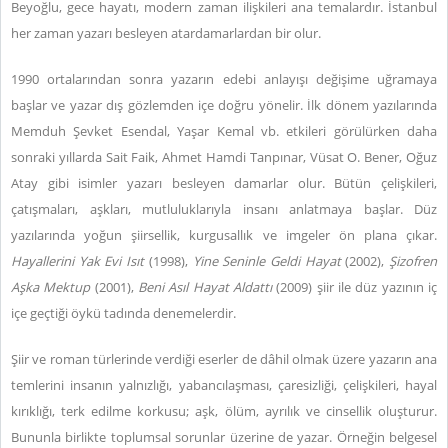
Beyoğlu, gece hayatı, modern zaman ilişkileri ana temalardır. İstanbul
her zaman yazarı besleyen atardamarlardan bir olur.
1990 ortalarından sonra yazarın edebi anlayışı değişime uğramaya
başlar ve yazar dış gözlemden içe doğru yönelir. İlk dönem yazılarında
Memduh Şevket Esendal, Yaşar Kemal vb. etkileri görülürken daha
sonraki yıllarda Sait Faik, Ahmet Hamdi Tanpınar, Vüsat O. Bener, Oğuz
Atay gibi isimler yazarı besleyen damarlar olur. Bütün çelişkileri,
çatışmaları, aşkları, mutluluklarıyla insanı anlatmaya başlar. Düz
yazılarında yoğun şiirsellik, kurgusallık ve imgeler ön plana çıkar.
Hayallerini Yak Evi Isıt
(1998),
Yine Seninle Geldi Hayat
(2002),
Şizofren
Aşka Mektup
(2001),
Beni Asıl Hayat Aldattı
(2009) şiir ile düz yazının iç
içe geçtiği öykü tadında denemelerdir.
Şiir ve roman türlerinde verdiği eserler de dâhil olmak üzere yazarın ana
temlerini insanın yalnızlığı, yabancılaşması, çaresizliği, çelişkileri, hayal
kırıklığı, terk edilme korkusu; aşk, ölüm, ayrılık ve cinsellik oluşturur.
Bununla birlikte toplumsal sorunlar üzerine de yazar. Örneğin belgesel