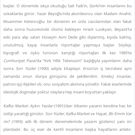
başlar. O dönemde sıkça okuduğu Sait Faik’in, Gorki’nin insanlarını bu
sokaklarda görür. Yazar Beyoğlu’nda akordeoncu olan Madam Anahit,
Muammer Ketencoğlu; bir dönemin en ünlü cazcılarından olan fakat
daha sonra huzurevinde ölümü bekleyen Hrant Lusikyan, Beyazıt’ta
eski para alıp satan Hüseyin Avni Dede gibi dışlanmış, kıyıda kalmış,
unutulmuş, kayıp insanlarla röportajlar yapmaya başlar. Söyleşi,
biyografi ve öykü türünün karıştığı röportajları ilk kez 1985’te
Cumhuriyet Pazar
’da “Kırk Yıllık Tebessüm” başlığıyla yayımlanır; daha
sonra
Son Yüzler
(1990) adıyla kitaplaşır. Ersöz’ün iş tecrübesi aynı
zamanda onun dünya görüşünü de şekillendirir. Emekçi insanlar,
patron-işçi ilişkileri vb. onu sosyalizm akımına yöneltir. Fakat eserlerinde
ideolojik dogmalar yoktur olaylara hep insani boyuttan yaklaşır.
Kafka Market: Aykırı Yazılar
(1991)’dan itibaren yazarın kendine has bir
üslûp yarattığı görülür.
Son Yüzler
,
Kafka Market
ve
Hayat, Bir Emrin Var
mı?
(1993) adlı ilk dönem denemelerinde yazarın gözlemci yanı ön
plandadır. Bu üç eser de kentli insanların başka hayatlarını anlatır.