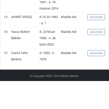
1941 - ö. 16
Haziran 2014
13
AHMET ERSÖZ
d. 01.01.1943
Madde Adı
Görüntüle
- ö. ?
14
Yavuz Bülent
d. 23 Nisan
Madde Adı
Görüntüle
Bâkiler
1936 - ö. 28
Eylül 2025
15
Cezmi Tahir
d. 1903 - ö.
Madde Adı
Görüntüle
Berktin
1979
© Copyright 2020. Tüm Hakları Saklıdır.