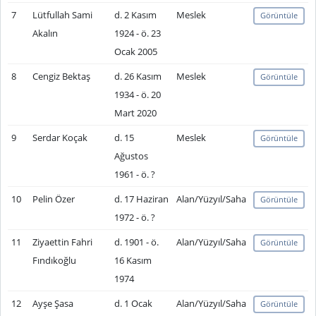
7
Lütfullah Sami
d. 2 Kasım
Meslek
Görüntüle
Akalın
1924 - ö. 23
Ocak 2005
8
Cengiz Bektaş
d. 26 Kasım
Meslek
Görüntüle
1934 - ö. 20
Mart 2020
9
Serdar Koçak
d. 15
Meslek
Görüntüle
Ağustos
1961 - ö. ?
10
Pelin Özer
d. 17 Haziran
Alan/Yüzyıl/Saha
Görüntüle
1972 - ö. ?
11
Ziyaettin Fahri
d. 1901 - ö.
Alan/Yüzyıl/Saha
Görüntüle
Fındıkoğlu
16 Kasım
1974
12
Ayşe Şasa
d. 1 Ocak
Alan/Yüzyıl/Saha
Görüntüle