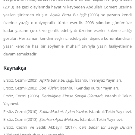
(2013) ise gezi olaylarında hayatını kaybeden Abdullah Cömert üzerine
yazılan şiirlerden oluşur.
Açıkla Bana Bu Işığı
(2003) ise yazarın kendi
üzerine yazığı otobiyografik türde eserdir. 2008 yılından günümüze
kadar yazarın çocuk ve genlik edebiyatı üzerine eserler kaleme aldığı
görülür. Her zaman kendini seçkinci edebiyatın dışında konumlandıran
yazar kendine has bir söylemle muhalif tavrıyla yazın faaliyetlerine
devam etmektedir.
Kaynakça
Ersöz, Cezmi (2003).
Açıkla Bana Bu Işığı.
İstanbul: Yeniyaz Yayınları.
Ersöz, Cezmi (2003).
Son Yüzler.
İstanbul: Gendaş Kültür Yayınları.
Ersöz, Cezmi (2006).
Derinliğine Kimse Sevgili Olamadı.
İstanbul: Tekin
Yayınevi.
Ersöz, Cezmi (2010).
Kafka Market: Aykırı Yazılar.
İstanbul: Tekin Yayınevi.
Ersöz, Cezmi (2013).
Şizofren Aşka Mektup
. İstanbul: Tekin Yayınevi.
Ersöz, Cezmi ve Sadık Akbayır (2017).
Can Baba: Bir Sevgi Duvarı