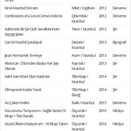
Umut
Kind-Hearted Sinners
Milet / İngiltere
2012
Deneme
Confessions of a Love Come Undone
Çitlembik /
2012
Deneme
İstanbul
Kalbimde Bir Şiir Gizli: Sevdiklerinizin
Tekin / İstanbul
2012
Şiir
Seçtiği Şiirler
Can'dı Yücel'di Şarabiydi
Destek /
2013
Biyografi
İstanbul
Jiyan Fermanek Te Heye
Aram / İstanbul
2013
Deneme
Abdocan : Ölümden Başka Her Şey
Kaynak /
2013
Şiir
Olacak
İstanbul
Adet Kanı Mavi Olan Kadınlar
Tilki Kitap /
2014
Şiir
İstanbul
Ölmeyecek Kadar Yaralı
Tilki Kitap /
2014
Şiir
Elazığ
Acı Çeken Nefes
İtalik / İstanbul
2015
Deneme
Vücudumu Tanıyorum - Sağlık Serisi (10
Özyürek /
2016
Hikâye
Kitap + Test İlaveli)
İstanbul
Güzel Ülkemi Geziyorum - 10 Kitap Takım
Özyürek /
2016
Hikâye
İstanbul