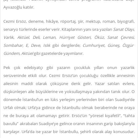
Ayvazoğlu katılır.
Cezmi Ersöz, deneme, hikâye, röportaj, şiir, mektup, roman, biyografi,
senaryo türlerinde eserler verir. Kitaplarının yanı sıra yazıları
Sanat Olayı
,
Varlık
,
Aktüel
,
Deli
,
Leman
,
Hürriyet Gösteri, Öküz
,
Sanat Çevresi
,
Sombahar, E, Deve
,
Islık
gibi dergilerde;
Cumhuriyet
,
Güneş, Özgür
Gündem
,
Aktüel
gibi gazetelerde yayımlanır.
Pek çok edebiyatçı gibi yazarın çocukluk yılları onun yazarlık
serüveninde etkili olur. Cezmi Ersöz’ün çocukluğu özellikle annesinin
ailesinin maddi olarak çöküşüne denk gelir. Yazar satılan evlere,
düşkünleşen aile büyüklerine ve yoksullaşmaya yakından tanık olur. O
dönemde İstanbul’un en lüks yerleşim yerlerinden biri olan Suadiye’de
Urfalı olmak; Urfa’ya gidince de İstanbullu olmak beraberinde ne oraya
ne de buraya ait olamamayı getirir. Ersöz’ün “yöresel kıyafetli”, “tahta
bavullu” akrabaları Suadiye’ye gelince oranın insanının garip bakışlarıyla
karşılaşır. Urfa’da ise yazar bir İstanbullu, şehirli olarak alay konusudur.