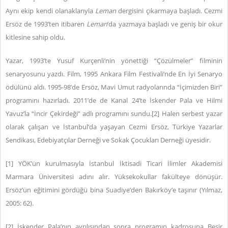
Aynı ekip kendi olanaklarıyla
Leman
dergisini çıkarmaya başladı. Cezmi
Ersöz de 1993’ten itibaren
Leman
’da yazmaya başladı ve geniş bir okur
kitlesine sahip oldu.
Yazar, 1993’te Yusuf Kurçenli’nin yönettiği “Çözülmeler” filminin
senaryosunu yazdı. Film, 1995 Ankara Film Festivali’nde En İyi Senaryo
ödülünü aldı. 1995-98’de Ersöz, Mavi Umut radyolarında “İçimizden Biri”
programını hazırladı. 2011’de de Kanal 24’te İskender Pala ve Hilmi
Yavuz’la “İncir Çekirdeği” adlı programını sundu.[2] Halen serbest yazar
olarak çalışan ve İstanbul’da yaşayan Cezmi Ersöz, Türkiye Yazarlar
Sendikası, Edebiyatçılar Derneği ve Sokak Çocukları Derneği üyesidir.
[1] YÖK’ün kurulmasıyla İstanbul İktisadi Ticari İlimler Akademisi
Marmara Üniversitesi adını alır. Yüksekokullar fakülteye dönüşür.
Ersöz’ün eğitimini gördüğü bina Suadiye’den Bakırköy’e taşınır (Yılmaz,
2005: 62).
[2] İskender Pala’nın ayrılışından sonra programın kadrosuna Beşir