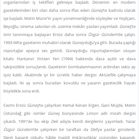
organlarından iş teklifleri gelmeye başladı. Dönemin en modern
gazetelerinden biri olan daha sonra iflas eden
Güneş
’te kadrolu olarak
işe başladı. Metin Münir’in yayın yönetmenliğinde söyleşiler ve Yeşilçam,
Beyoğlu, sinema salonları vb. üzerine mekân yazıları yayımladı.
Güneş
’te
ismi tanınmaya başlayan Ersöz daha sonra
Özgür Gündem
’de çalıştı.
1993-94’te gazetenin muhabiri olarak Güneydoğu’ya gitti. Burada yaptığı
röportajlar epeyce ses getirdi. Güneydoğu röportajlarından oluşan
kitabı
Haritanın Yırtılan Yeri
(1994) hakkında dava açıldı ve dava
takipsizlikle sonuçlandı. Gazetenin bombalanmasının ardından sekiz ay
işsiz kaldı. Akabinde iyi bir ücretle haber dergisi
Aktüel’
de çalışmaya
başladı. İki ay sonra buradan kovuldu ve yazarın gazetecilik hayatı
böylelikle sona erdi.
Cezmi Ersöz
Güneş
’te çalışırken Kemal Kenan Ergen, Gani Müjde, Metin
Üstündağ gibi isimler
Güneş
bünyesinde
Limon
adlı mizah dergisi
çıkardı. 1991’de bu ekip
Deli
adıyla kendi dergilerini yayımladı. Yazar
Özgür Gündem
’de çalışırken bir taraftan da
Deli
’ye yazılar gönderdi.
Dergi başarılı olduğu hâlde maddi imkânsızlıklar yüzünden kapandı.