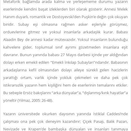
Metaforik bağlamda arada kalma ve yerleşememe durumu yazarın
eserlerinde kendini başat izleklerden biri olarak gösterir. Annesi Melek
Hanım duyarlı, romantik ve Dostoyevski’den Puşkin’e değin çok okuyan
biridir. Subay eşi olmasına rağmen asker eşleriyle görüşmez,
orduevlerine gitmez ve yoksul insanlarla arkadaşlık kurar. Babası
Alaadin Bey de annesi kadar mütevazıdır. Yoksul insanların bulunduğu
kahvelere gider, toplumsal sınıf ayrımı gözetmeden insanlara eşit
davranır. Bunun yanında babası 27 Mayıs darbesi içinde yer aldığından
dolayı erken emekli edilen “Emekli İnkılap Subayları”ndandır. Babasının
arkadaşlarına kefil olmasından dolayı aileye sürekli gelen hacizlerin
yarattığı ortam, varlık içinde yokluk çekmeleri ve daha pek çok
istikrarsızlık yazarın hem kişiliğini hem de eserlerinin temalarını etkiler.
Bu sebeple Ersöz bakışlarını “arka dünyalar”a, “dışlanmış/kırık hayatlar”a
yöneltir (Yılmaz, 2005: 26-48).
Yazarın üniversitede okurken dayısının yanında İstiklal Caddesi’nde
çalışması ona pek çok deneyim kazandırır; Çiçek Pasajı, Balık Pazarı,
Nevizade ve Krapen’de bambaşka dünyaları ve insanları tanımaya