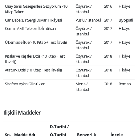
Uzay Serisi Gezegenleri Geziyorum - 10
Özyürek /
2016
Hikâye
Kitap Takım
İstanbul
Can Baba: Bir Sevgi Duvarı Hikâyesi
Puslu / İstanbul
2017
Biyografi
Cem'in Akıllı Telefon İle İmtihanı
Özyürek /
2017
Hikâye
İstanbul
Ülkemizde İlkler (10 Kitap + Test İlaveli)
Özyürek /
2017
Hikâye
İstanbul
Kıtalar ve Kâşifler Dizisi (10 Kitap+Test
Özyürek /
2018
Hikâye
İlaveli))
İstanbul
Atatürk Dizisi (10 Kitap+Test İlaveli))
Özyürek /
2018
Hikâye
İstanbul
Şizofren Aşkın Günlükleri
Mona /
2018
Roman
İstanbul
İlişkili Maddeler
D.Tarihi /
Sn.
Madde Adı
Ö.Tarihi
Benzerlik
İncele