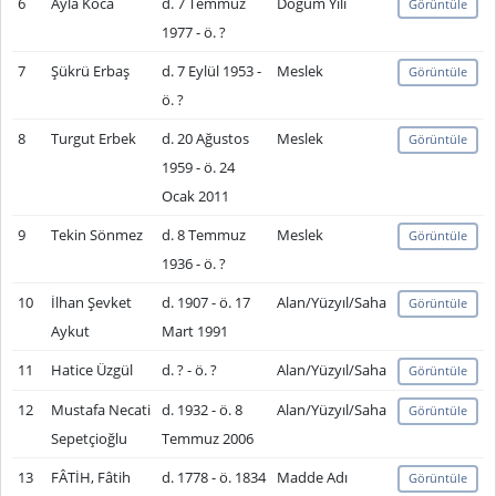
6
Ayla Koca
d. 7 Temmuz
Doğum Yılı
Görüntüle
1977 - ö. ?
7
Şükrü Erbaş
d. 7 Eylül 1953 -
Meslek
Görüntüle
ö. ?
8
Turgut Erbek
d. 20 Ağustos
Meslek
Görüntüle
1959 - ö. 24
Ocak 2011
9
Tekin Sönmez
d. 8 Temmuz
Meslek
Görüntüle
1936 - ö. ?
10
İlhan Şevket
d. 1907 - ö. 17
Alan/Yüzyıl/Saha
Görüntüle
Aykut
Mart 1991
11
Hatice Üzgül
d. ? - ö. ?
Alan/Yüzyıl/Saha
Görüntüle
12
Mustafa Necati
d. 1932 - ö. 8
Alan/Yüzyıl/Saha
Görüntüle
Sepetçioğlu
Temmuz 2006
13
FÂTİH, Fâtih
d. 1778 - ö. 1834
Madde Adı
Görüntüle