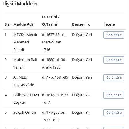
İlişkili Maddeler
D.Tarihi /
Sn.
Madde Adı
Ö.Tarihi
Benzerlik
İncele
1
MECDÎ, Mecdî
d. 1637-38 - ö.
Doğum Yeri
Görüntüle
Mehmed
Mart-Nisan
Efendi
1716
2
Muhiddin Raif
d. 1880 - ö. 30
Doğum Yeri
Görüntüle
Yengin
Aralık 1955
3
AHMED,
d. ? - ö. 1584-85
Doğum Yeri
Görüntüle
Kaytas-zâde
4
Gülbeyaz Hava
d. 18 Mart 1977
Doğum Yılı
Görüntüle
Coşkun
- ö. ?
5
Selçuk Orhan
d. 17 Ağustos
Doğum Yılı
Görüntüle
1977 - ö. ?