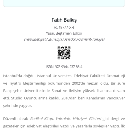
Fatih Balkış
(d. 1977 / ö. -)
Yazar, Eleştirmen, Editör
(Yeni Edebiyat / 20. Yüzyıl / Anadolu-Osmanlı-Türkiye)
ISBN: 978-9944-237-86-4
İstanbul’da doğdu. İstanbul Üniversitesi Edebiyat Fakültesi Dramaturji
ve Tiyatro Eleştirmenliği bölümünden 2002’de mezun oldu. Bir süre
Bahçeşehir Üniversitesinde Sanat ve İletişim yüksek lisansına devam
etti. Studio Oyuncuları’na katıldı. 2010’dan beri Kanada’nın Vancouver
şehrinde yaşıyor.
Düzenli olarak
Radikal Kitap
,
Yolculuk
,
Hürriyet Gösteri
gibi dergi ve
gazeteler için edebiyat eleştirileri yazdı ve yazarlarla söyleşiler yaptı. İlk