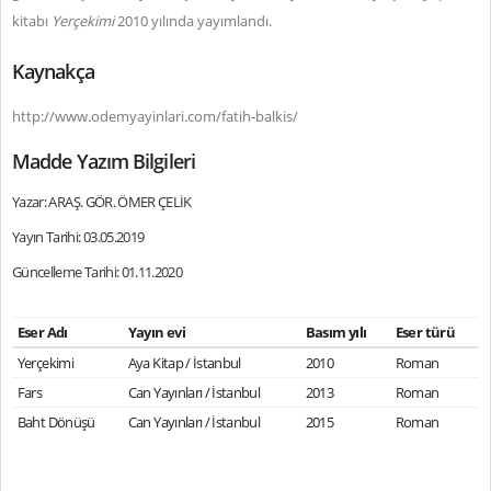
kitabı
Yerçekimi
2010 yılında yayımlandı.
Kaynakça
http://www.odemyayinlari.com/fatih-balkis/
Madde Yazım Bilgileri
Yazar: ARAŞ. GÖR. ÖMER ÇELİK
Yayın Tarihi: 03.05.2019
Güncelleme Tarihi: 01.11.2020
Eser Adı
Yayın evi
Basım yılı
Eser türü
Yerçekimi
Aya Kitap / İstanbul
2010
Roman
Fars
Can Yayınları / İstanbul
2013
Roman
Baht Dönüşü
Can Yayınları / İstanbul
2015
Roman