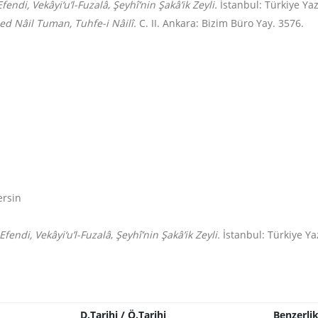
endi, Vekâyi‘u’l-Fuzalâ
,
Şeyhî’nin Şakâ’ik Zeyli.
İstanbul: Türkiye Y
d Nâil Tuman,
Tuhfe-i Nâilî.
C. II. Ankara: Bizim Büro Yay. 3576
.
ersin
endi, Vekâyi‘u’l-Fuzalâ
,
Şeyhî’nin Şakâ’ik Zeyli.
İstanbul: Türkiye Y
D.Tarihi / Ö.Tarihi
Benzerli