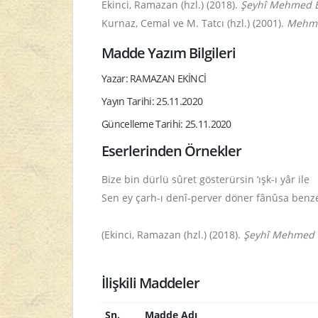
Ekinci, Ramazan (hzl.) (2018).
Şeyhî Mehmed Ef
Kurnaz, Cemal ve M. Tatcı (hzl.) (2001).
Mehme
Madde Yazım Bilgileri
Yazar: RAMAZAN EKİNCİ
Yayın Tarihi: 25.11.2020
Güncelleme Tarihi: 25.11.2020
Eserlerinden Örnekler
Bize bin dürlü sûret gösterürsin ‘ışk-ı yâr ile
Sen ey çarh-ı denî-perver döner fânûsa benz
(
Ekinci, Ramazan (hzl.) (2018).
Şeyhî Mehmed Ef
İlişkili Maddeler
Sn.
Madde Adı