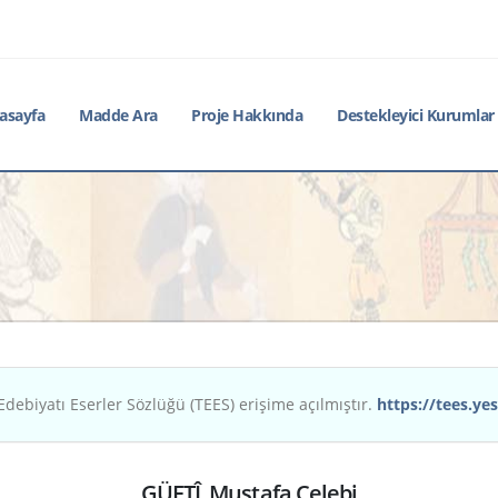
asayfa
Madde Ara
Proje Hakkında
Destekleyici Kurumlar
Edebiyatı Eserler Sözlüğü (TEES) erişime açılmıştır.
https://tees.yes
GÜFTÎ, Mustafa Çelebi