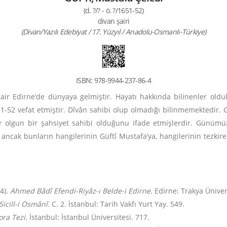
(d. ?/? - ö. ?/1651-52)
divan şairi
(Divan/Yazılı Edebiyat / 17. Yüzyıl / Anadolu-Osmanlı-Türkiye)
ISBN: 978-9944-237-86-4
air Edirne’de dünyaya gelmiştir. Hayatı hakkında bilinenler olduk
1-52 vefat etmiştir. Dîvân sahibi olup olmadığı bilinmemektedir.
ar olgun bir şahsiyet sahibi olduğunu ifade etmişlerdir. Günümüz
, ancak bunların hangilerinin Güftî Mustafa’ya, hangilerinin tezkire
14).
Ahmed Bâdî Efendi-Riyâz-ı Belde-i Edirne.
Edirne: Trakya Üniver
icill-i Osmânî.
C. 2.
İstanbul: Tarih Vakfı Yurt Yay. 549.
ora Tezi.
İstanbul:
İstanbul Üniversitesi. 717.