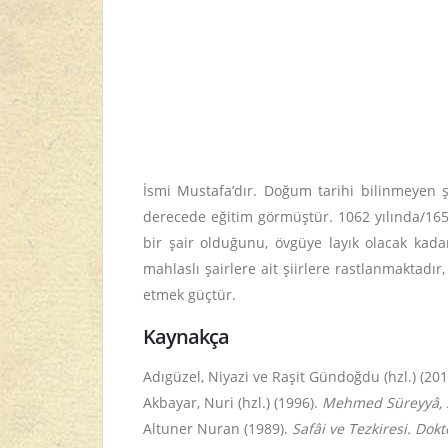
İsmi Mustafa’dır. Doğum tarihi bilinmeyen ş
derecede eğitim görmüştür. 1062 yılında/165
bir şair olduğunu, övgüye layık olacak kad
mahlaslı şairlere ait şiirlere rastlanmaktadır
etmek güçtür.
Kaynakça
Adıgüzel, Niyazi ve Raşit Gündoğdu (hzl.) (20
Akbayar, Nuri (hzl.) (1996).
Mehmed Süreyyâ, S
Altuner Nuran (1989).
Safâi ve Tezkiresi. Dokt