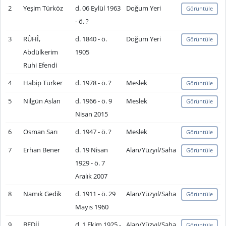
2
Yeşim Türköz
d. 06 Eylül 1963
Doğum Yeri
Görüntüle
- ö. ?
3
RÛHÎ,
d. 1840 - ö.
Doğum Yeri
Görüntüle
Abdülkerim
1905
Ruhi Efendi
4
Habip Türker
d. 1978 - ö. ?
Meslek
Görüntüle
5
Nilgün Aslan
d. 1966 - ö. 9
Meslek
Görüntüle
Nisan 2015
6
Osman Sarı
d. 1947 - ö. ?
Meslek
Görüntüle
7
Erhan Bener
d. 19 Nisan
Alan/Yüzyıl/Saha
Görüntüle
1929 - ö. 7
Aralık 2007
8
Namık Gedik
d. 1911 - ö. 29
Alan/Yüzyıl/Saha
Görüntüle
Mayıs 1960
9
BEDİİ
d. 1 Ekim 1925 -
Alan/Yüzyıl/Saha
Görüntüle