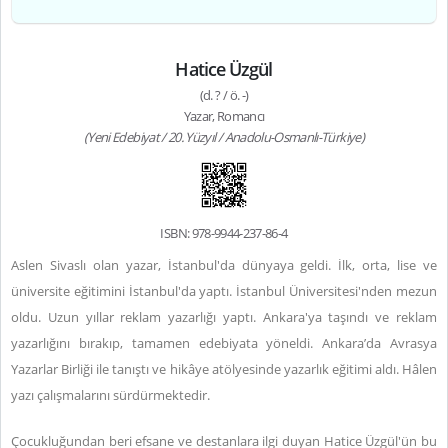
Hatice Üzgül
(d. ? / ö. -)
Yazar, Romancı
(Yeni Edebiyat / 20. Yüzyıl / Anadolu-Osmanlı-Türkiye)
ISBN: 978-9944-237-86-4
Aslen Sivaslı olan yazar, İstanbul'da dünyaya geldi. İlk, orta, lise ve
üniversite eğitimini İstanbul'da yaptı. İstanbul Üniversitesi'nden mezun
oldu. Uzun yıllar reklam yazarlığı yaptı. Ankara'ya taşındı ve reklam
yazarlığını bırakıp, tamamen edebiyata yöneldi. Ankara’da Avrasya
Yazarlar Birliği ile tanıştı ve hikâye atölyesinde yazarlık eğitimi aldı. Hâlen
yazı çalışmalarını sürdürmektedir.
Çocukluğundan beri efsane ve destanlara ilgi duyan Hatice Üzgül'ün bu