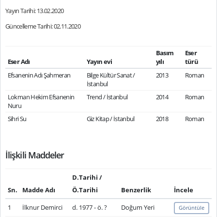
Yayın Tarihi: 13.02.2020
Güncelleme Tarihi: 02.11.2020
Basım
Eser
Eser Adı
Yayın evi
yılı
türü
Efsanenin Adı Şahmeran
Bilge Kültür Sanat /
2013
Roman
İstanbul
Lokman Hekim Efsanenin
Trend / İstanbul
2014
Roman
Nuru
Sihri Su
Giz Kitap / İstanbul
2018
Roman
İlişkili Maddeler
D.Tarihi /
Sn.
Madde Adı
Ö.Tarihi
Benzerlik
İncele
1
İlknur Demirci
d. 1977 - ö. ?
Doğum Yeri
Görüntüle