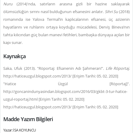
Nuru
(2014)'nda, satırların arasına gizli bir hazine saklayarak
ölümsüzlüğün sırrını nasıl bulduğunun efsanesini anlatır.
Sihri Su
(2018)
romanında ise Yalova Termal’in kaplıcalarının efsanesi, üç azizenin
hayatlarını ve ruhlarını ortaya koyduğu mücadelesi, Derviş Bineva’nın
tahta kılıcından güç bulan manevi fetihleri, bambaşka dünyaya açılan bir
kapı sunar.
Kaynakça
Saka, Ufuk (2013). "Röportaj: Efsanenin Adı Şahmeran!".
Life Röportaj.
http://haticeuzgul.blogspot.com/2013/ [Erişim Tarihi: 05. 02. 2020]
"Hatice Üzgül [Röportaj]".
http://goncanindunyasindan.blogspot.com/2016/03/gkbt-3-tur-hatice-
uzgul-roportaj.html [Erişim Tarihi: 05. 02. 2020]
http://haticeuzgul.blogspot.com/2013/ [Erişim Tarihi: 05. 02. 2020]
Madde Yazım Bilgileri
Yazar: İSA KOYUNCU