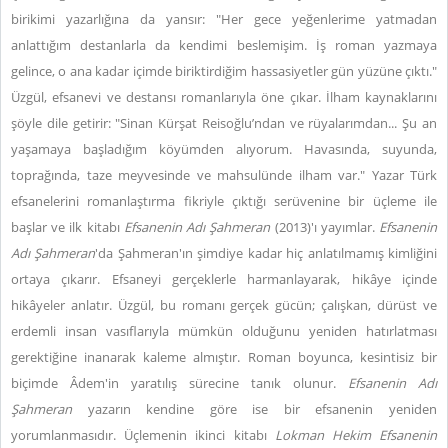
birikimi yazarlığına da yansır: "Her gece yeğenlerime yatmadan
anlattığım destanlarla da kendimi beslemişim. İş roman yazmaya
gelince, o ana kadar içimde biriktirdiğim hassasiyetler gün yüzüne çıktı."
Üzgül, efsanevi ve destansı romanlarıyla öne çıkar. İlham kaynaklarını
şöyle dile getirir: "Sinan Kürşat Reisoğlu’ndan ve rüyalarımdan... Şu an
yaşamaya başladığım köyümden alıyorum. Havasında, suyunda,
toprağında, taze meyvesinde ve mahsulünde ilham var." Yazar Türk
efsanelerini romanlaştırma fikriyle çıktığı serüvenine bir üçleme ile
başlar ve ilk kitabı
Efsanenin Adı Şahmeran
(2013)'ı yayımlar.
Efsanenin
Adı Şahmeran
'da Şahmeran'ın şimdiye kadar hiç anlatılmamış kimliğini
ortaya çıkarır. Efsaneyi gerçeklerle harmanlayarak, hikâye içinde
hikâyeler anlatır. Üzgül, bu romanı gerçek gücün; çalışkan, dürüst ve
erdemli insan vasıflarıyla mümkün olduğunu yeniden hatırlatması
gerektiğine inanarak kaleme almıştır. Roman boyunca, kesintisiz bir
biçimde Âdem'in yaratılış sürecine tanık olunur.
Efsanenin Adı
Şahmeran
yazarın kendine göre ise bir efsanenin yeniden
yorumlanmasıdır. Üçlemenin ikinci kitabı
Lokman Hekim Efsanenin