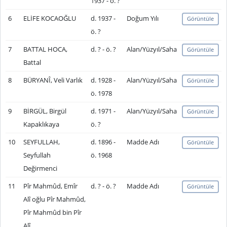
1937 - ö. ?
6
ELİFE KOCAOĞLU
d. 1937 -
Doğum Yılı
Görüntüle
ö. ?
7
BATTAL HOCA,
d. ? - ö. ?
Alan/Yüzyıl/Saha
Görüntüle
Battal
8
BÜRYANÎ, Veli Varlık
d. 1928 -
Alan/Yüzyıl/Saha
Görüntüle
ö. 1978
9
BİRGÜL, Birgül
d. 1971 -
Alan/Yüzyıl/Saha
Görüntüle
Kapaklıkaya
ö. ?
10
SEYFULLAH,
d. 1896 -
Madde Adı
Görüntüle
Seyfullah
ö. 1968
Değirmenci
11
Pîr Mahmûd, Emîr
d. ? - ö. ?
Madde Adı
Görüntüle
Alî oğlu Pîr Mahmûd,
Pîr Mahmûd bin Pîr
Alî