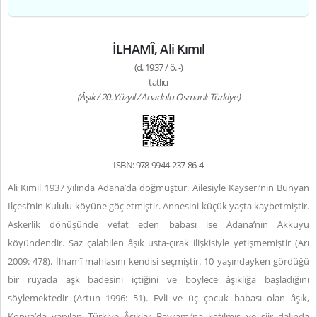
İLHAMÎ, Ali Kımıl
(d. 1937 / ö. -)
tatlıcı
(Âşık / 20. Yüzyıl / Anadolu-Osmanlı-Türkiye)
ISBN: 978-9944-237-86-4
Ali Kımıl 1937 yılında Adana’da doğmuştur. Ailesiyle Kayseri’nin Bünyan
İlçesi’nin Kululu köyüne göç etmiştir. Annesini küçük yaşta kaybetmiştir.
Askerlik dönüşünde vefat eden babası ise Adana’nın Akkuyu
köyündendir. Saz çalabilen âşık usta-çırak ilişkisiyle yetişmemiştir (Arı
2009: 478). İlhamî mahlasını kendisi seçmiştir. 10 yaşındayken gördüğü
bir rüyada aşk badesini içtiğini ve böylece âşıklığa başladığını
söylemektedir (Artun 1996: 51). Evli ve üç çocuk babası olan âşık,
Konya’da yapılan Türkiye Âşıklar Bayramı’na katılmış ve şiir dalında