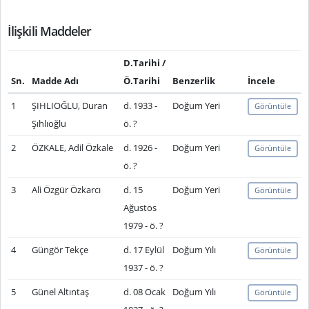
İlişkili Maddeler
D.Tarihi /
Sn.
Madde Adı
Ö.Tarihi
Benzerlik
İncele
1
ŞIHLIOĞLU, Duran
d. 1933 -
Doğum Yeri
Görüntüle
Şıhlıoğlu
ö. ?
2
ÖZKALE, Adil Özkale
d. 1926 -
Doğum Yeri
Görüntüle
ö. ?
3
Ali Özgür Özkarcı
d. 15
Doğum Yeri
Görüntüle
Ağustos
1979 - ö. ?
4
Güngör Tekçe
d. 17 Eylül
Doğum Yılı
Görüntüle
1937 - ö. ?
5
Günel Altıntaş
d. 08 Ocak
Doğum Yılı
Görüntüle