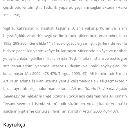
çeşitli ödüller almıştır. Tatlıcılık yaparak geçimini sağlamaktadır (Halıcı
1992: 298).
Yiğitlik, kahramanlık, nasihat, taşlama, Allah’a yakarış, Kuran ve İslâm
bilgisi, âşıklık, Atatürk’e övgü ve ilim konulu şiirleri bulunmaktadır (Halıcı
1992: 298-300). Genellikle 11’li hece ölçüsüyle yazmıştır. Şiirlerinde redifle
birlikte genellikle yarım kafiye kullanmıştır. Şiirlerinde hikâye ve nasihat
yoluyla anlatım şekillerini kullanmıştır. Teşbih, tekrir, istiare ve teşhis gibi
söz sanatlarının yanında atasözü, deyim ve halk söyleyişleri de
kullanmıştır (Arı 2009: 478-479; Turgut 1995: 45). Ali Kımıl’ın adı Erman
Artun’un Adana âşıkları üzerine yaptığı çalışmalarda sık sık geçmektedir
fakat ayrıntılı bilgi bulunmamaktadır. Artun,
Günümüz Adana Âşıklık
Geleneğinde Yiğitleme (Yiğit Üzerine Türkü)
adlı çalışmasında Ali Kımıl’ın
“İnsanı sevmekti işimiz Atam” adlı sözünden yola çıkarak Adana’da
âşıkların yiğitleme konulu şiirlerini anlatmıştır (Artun 2000: 404-407).
Kaynakça