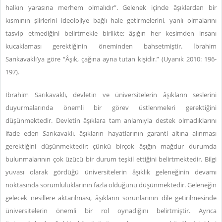
halkın yarasına merhem olmalıdır”
.
Gelenek içinde âşıklardan bir
kısmının şiirlerini ideolojiye bağlı hale getirmelerini, yanlı olmalarını
tasvip etmediğini belirtmekle birlikte; âşığın her kesimden insanı
kucaklaması gerektiğinin öneminden bahsetmiştir. İbrahim
Sarıkavaklı’ya göre “Âşık, çağına ayna tutan kişidir.” (Uyanık 2010: 196-
197).
İbrahim Sarıkavaklı, devletin ve üniversitelerin âşıkların seslerini
duyurmalarında önemli bir görev üstlenmeleri gerektiğini
düşünmektedir. Devletin âşıklara tam anlamıyla destek olmadıklarını
ifade eden Sarıkavaklı, âşıkların hayatlarının garanti altına alınması
gerektiğini düşünmektedir; çünkü birçok âşığın mağdur durumda
bulunmalarının çok üzücü bir durum teşkil ettiğini belirtmektedir. Bilgi
yuvası olarak gördüğü üniversitelerin âşıklık geleneğinin devamı
noktasında sorumluluklarının fazla olduğunu düşünmektedir. Geleneğin
gelecek nesillere aktarılması, âşıkların sorunlarının dile getirilmesinde
üniversitelerin önemli bir rol oynadığını belirtmiştir. Ayrıca