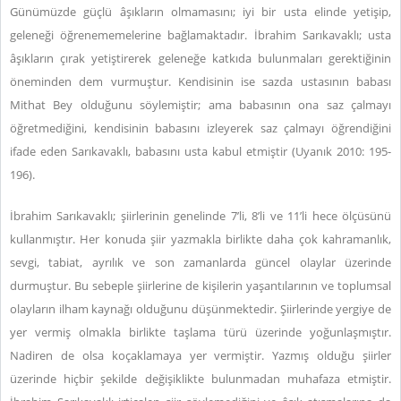
Günümüzde güçlü âşıkların olmamasını; iyi bir usta elinde yetişip,
geleneği öğrenememelerine bağlamaktadır. İbrahim Sarıkavaklı; usta
âşıkların çırak yetiştirerek geleneğe katkıda bulunmaları gerektiğinin
öneminden dem vurmuştur. Kendisinin ise sazda ustasının babası
Mithat Bey olduğunu söylemiştir; ama babasının ona saz çalmayı
öğretmediğini, kendisinin babasını izleyerek saz çalmayı öğrendiğini
ifade eden Sarıkavaklı, babasını usta kabul etmiştir (Uyanık 2010: 195-
196).
İbrahim Sarıkavaklı; şiirlerinin genelinde 7’li, 8’li ve 11’li hece ölçüsünü
kullanmıştır. Her konuda şiir yazmakla birlikte daha çok kahramanlık,
sevgi, tabiat, ayrılık ve son zamanlarda güncel olaylar üzerinde
durmuştur. Bu sebeple şiirlerine de kişilerin yaşantılarının ve toplumsal
olayların ilham kaynağı olduğunu düşünmektedir. Şiirlerinde yergiye de
yer vermiş olmakla birlikte taşlama türü üzerinde yoğunlaşmıştır.
Nadiren de olsa koçaklamaya yer vermiştir. Yazmış olduğu şiirler
üzerinde hiçbir şekilde değişiklikte bulunmadan muhafaza etmiştir.