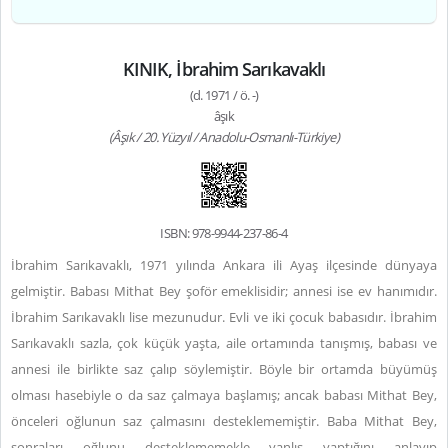
KINIK, İbrahim Sarıkavaklı
(d. 1971 / ö. -)
âşık
(Âşık / 20. Yüzyıl / Anadolu-Osmanlı-Türkiye)
ISBN: 978-9944-237-86-4
İbrahim Sarıkavaklı, 1971 yılında Ankara ili Ayaş ilçesinde dünyaya
gelmiştir. Babası Mithat Bey şoför emeklisidir; annesi ise ev hanımıdır.
İbrahim Sarıkavaklı lise mezunudur. Evli ve iki çocuk babasıdır. İbrahim
Sarıkavaklı sazla, çok küçük yaşta, aile ortamında tanışmış, babası ve
annesi ile birlikte saz çalıp söylemiştir. Böyle bir ortamda büyümüş
olması hasebiyle o da saz çalmaya başlamış; ancak babası Mithat Bey,
önceleri oğlunun saz çalmasını desteklememiştir. Baba Mithat Bey,
sonraları oğlunu desteklememekle yanlış yaptığını anlayıp