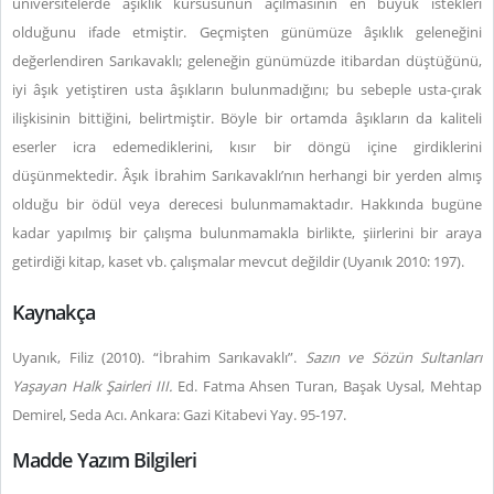
üniversitelerde âşıklık kürsüsünün açılmasının en büyük istekleri
olduğunu ifade etmiştir. Geçmişten günümüze âşıklık geleneğini
değerlendiren Sarıkavaklı; geleneğin günümüzde itibardan düştüğünü,
iyi âşık yetiştiren usta âşıkların bulunmadığını; bu sebeple usta-çırak
ilişkisinin bittiğini, belirtmiştir. Böyle bir ortamda âşıkların da kaliteli
eserler icra edemediklerini, kısır bir döngü içine girdiklerini
düşünmektedir. Âşık İbrahim Sarıkavaklı’nın herhangi bir yerden almış
olduğu bir ödül veya derecesi bulunmamaktadır. Hakkında bugüne
kadar yapılmış bir çalışma bulunmamakla birlikte, şiirlerini bir araya
getirdiği kitap, kaset vb. çalışmalar mevcut değildir (Uyanık 2010: 197).
Kaynakça
Uyanık, Filiz (2010). “İbrahim Sarıkavaklı”.
Sazın ve Sözün Sultanları
Yaşayan Halk Şairleri III.
Ed. Fatma Ahsen Turan, Başak Uysal, Mehtap
Demirel, Seda Acı. Ankara: Gazi Kitabevi Yay. 95-197.
Madde Yazım Bilgileri