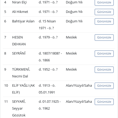
4
Niran Elçi
d. 1971 - ö. ?
Doğum Yılı
Görüntüle
5
Ali Hikmet
d. 1971 - ö. ?
Doğum Yılı
Görüntüle
6
Bahtiyar Aslan
d. 15 Nisan
Doğum Yılı
Görüntüle
1971 - ö. ?
7
HESEN
d. 1979 - ö. ?
Meslek
Görüntüle
DEHKAN
8
SEYRÂNÎ
d. 1807/1808? -
Meslek
Görüntüle
ö. 1866
9
TÜRKMENÎ,
d. 1952 - ö. ?
Meslek
Görüntüle
Necmi Dal
10
ELİF YAĞLI (AK
d. 1913 - ö.
Alan/Yüzyıl/Saha
Görüntüle
ELİF)
05.01.1991
11
SEYYARÎ,
d. 01.07.1925 -
Alan/Yüzyıl/Saha
Görüntüle
Seyyar
ö. 1962
Gözütok