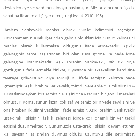
desteklemeye ve yardımcı olmaya başlamıştır. Aile ortamı onun âşıklık
sanatına ilk adım attığı yer olmuştur (Uyanık 2010: 195).
İbrahim Sarıkavaklı mahlas olarak “Kınık” kelimesini seçmiştir.
Kızılcahamam’ın Kınık ilçesinden gelmiş oldukları için “Kınık” kelimesini
mahlas olarak kullanmakta olduğunu ifade etmektedir. Âşıklık
geleneğinin temel taşlarından biri olan rüya görme ve bade içme
geleneğine inanmaktadır. Âşık İbrahim Sarıkavaklı, sık sık rüya
gördüğünü ifade etmekle birlikte; rüyasında bir aksakallının kendisine
“Nereye gidiyorsun?” diye sorduğunu ifade etmiştir. Yalnızca bade
içmemiştir. Âşık İbrahim Sarıkavaklı, “Şimdi Nerelerde?” isimli şiirini 17-
18 yaşlarındayken icra etmiştir. Bu şiiri ona yazdıran bir gönül meselesi
olmuştur. Komşusunun kızını çok saf ve temiz bir niyetle sevdiğini ve
ona hitaben ilk şiirini yazdığını ifade etmiştir. Âşık İbrahim Sarıkavaklı;
usta-çırak ilişkisinin âşıklık geleneği içinde çok önemli bir yer teşkil
ettiğini düşünmektedir. Günümüzde usta-çırak ilişkisini devam ettiren
kişi sayısının azlığından duymuş olduğu üzüntüyü dile getirmiştir.