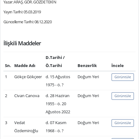
Yazar: ARAŞ. GÖR. GÖZDE TEKİN
Yayın Tarihi: 05.03.2019
Güncelleme Tarihi: 08.12.2020
İlişkili Maddeler
D.Tarihi /
Sn.
Madde Adı
Ö.Tarihi
Benzerlik
İncele
1
Gökçe Gökçeer
d. 15 Ağustos
Doğum Yeri
Görüntüle
1975 - ö. ?
2
Civan Canova
d. 28 Haziran
Doğum Yeri
Görüntüle
1955 - ö. 20
Ağustos 2022
3
Vedat
d. 07 Kasım
Doğum Yeri
Görüntüle
Özdemiroğlu
1968 - ö. ?