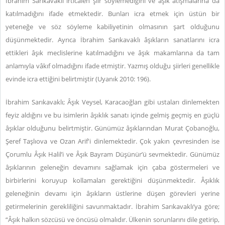
İbrahim Sarıkavaklı irticalen şiir söylemediğini ve âşık atışmalarına da
katılmadığını ifade etmektedir. Bunları icra etmek için üstün bir
yeteneğe ve söz söyleme kabiliyetinin olmasının şart olduğunu
düşünmektedir. Ayrıca İbrahim Sarıkavaklı âşıkların sanatlarını icra
ettikleri âşık meclislerine katılmadığını ve âşık makamlarına da tam
anlamıyla vâkıf olmadığını ifade etmiştir. Yazmış olduğu şiirleri genellikle
evinde icra ettiğini belirtmiştir (Uyanık 2010: 196).
İbrahim Sarıkavaklı; Âşık Veysel, Karacaoğlan gibi ustaları dinlemekten
feyiz aldığını ve bu isimlerin âşıklık sanatı içinde gelmiş geçmiş en güçlü
âşıklar olduğunu belirtmiştir. Günümüz âşıklarından Murat Çobanoğlu,
Şeref Taşlıova ve Ozan Arif'i dinlemektedir. Çok yakın çevresinden ise
Çorumlu Âşık Halil’i ve Âşık Bayram Düşünür’ü sevmektedir. Günümüz
âşıklarının geleneğin devamını sağlamak için çaba göstermeleri ve
birbirlerini koruyup kollamaları gerektiğini düşünmektedir. Âşıklık
geleneğinin devamı için âşıkların üstlerine düşen görevleri yerine
getirmelerinin gerekliliğini savunmaktadır. İbrahim Sarıkavaklı’ya göre;
“Âşık halkın sözcüsü ve öncüsü olmalıdır. Ülkenin sorunlarını dile getirip,