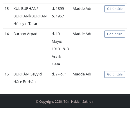
13
KUL BURHAN/
d. 1899 -
Madde Adı
Görüntüle
BURHANÎ/BURHAN,
ö. 1957
Hüseyin Tatar
14
Burhan Arpad
d. 19
Madde Adı
Görüntüle
Mayıs
1910 - ö. 3
Aralık
1994
15
BURHÂN, Seyyid
d. ? - ö. ?
Madde Adı
Görüntüle
Hâce Burhân
© Copyright 2020. Tüm Hakları Saklıdır.