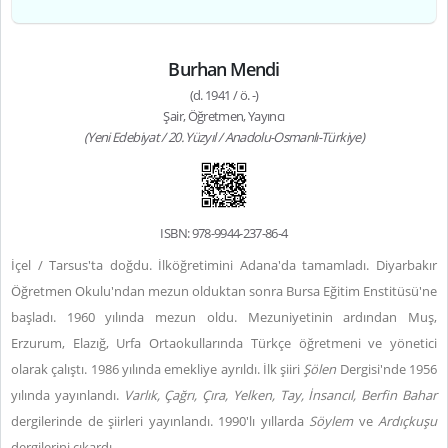
Burhan Mendi
(d. 1941 / ö. -)
Şair, Öğretmen, Yayıncı
(Yeni Edebiyat / 20. Yüzyıl / Anadolu-Osmanlı-Türkiye)
ISBN: 978-9944-237-86-4
İçel / Tarsus'ta doğdu. İlköğretimini Adana'da tamamladı. Diyarbakır
Öğretmen Okulu'ndan mezun olduktan sonra Bursa Eğitim Enstitüsü'ne
başladı. 1960 yılında mezun oldu. Mezuniyetinin ardından Muş,
Erzurum, Elazığ, Urfa Ortaokullarında Türkçe öğretmeni ve yönetici
olarak çalıştı. 1986 yılında emekliye ayrıldı. İlk şiiri
Şölen
Dergisi'nde 1956
yılında yayınlandı.
Varlık, Çağrı, Çıra, Yelken, Tay, İnsancıl, Berfin Bahar
dergilerinde de şiirleri yayınlandı. 1990'lı yıllarda
Söylem
ve
Ardıçkuşu
dergilerini çıkardı.