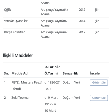
Adana
Çığlık
Ardıçkuşu Yayıncılık /
2012
Şiir
Adana
Yarınlar Uyandılar
Ardıçkuşu Yayınları /
2014
Şiir
Adana
Barışa Koşarken
Ardıçkuşu Yayınları /
2017
Şiir
Adana
İlişkili Maddeler
D.Tarihi /
Sn.
Madde Adı
Ö.Tarihi
Benzerlik
İncele
1
FEYZÎ, Mustafa Feyzî
d. 1826-27
Doğum Yeri
Görüntüle
Efendi
- ö. ?
2
Zeki Teoman
d. 9 Mart
Doğum Yeri
Görüntüle
1912 - ö.
10 Mart