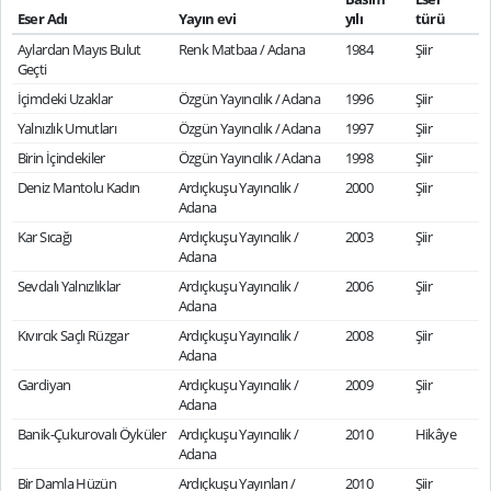
Eser Adı
Yayın evi
yılı
türü
Aylardan Mayıs Bulut
Renk Matbaa / Adana
1984
Şiir
Geçti
İçimdeki Uzaklar
Özgün Yayıncılık / Adana
1996
Şiir
Yalnızlık Umutları
Özgün Yayıncılık / Adana
1997
Şiir
Birin İçindekiler
Özgün Yayıncılık / Adana
1998
Şiir
Deniz Mantolu Kadın
Ardıçkuşu Yayıncılık /
2000
Şiir
Adana
Kar Sıcağı
Ardıçkuşu Yayıncılık /
2003
Şiir
Adana
Sevdalı Yalnızlıklar
Ardıçkuşu Yayıncılık /
2006
Şiir
Adana
Kıvırcık Saçlı Rüzgar
Ardıçkuşu Yayıncılık /
2008
Şiir
Adana
Gardiyan
Ardıçkuşu Yayıncılık /
2009
Şiir
Adana
Banik-Çukurovalı Öyküler
Ardıçkuşu Yayıncılık /
2010
Hikâye
Adana
Bir Damla Hüzün
Ardıçkuşu Yayınları /
2010
Şiir