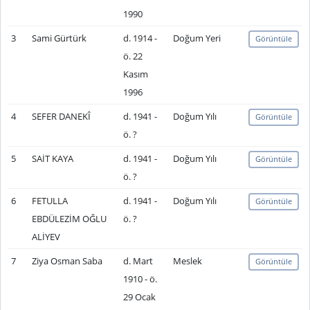
1990
3
Sami Gürtürk
d. 1914 -
Doğum Yeri
Görüntüle
ö. 22
Kasım
1996
4
SEFER DANEKÎ
d. 1941 -
Doğum Yılı
Görüntüle
ö. ?
5
SAİT KAYA
d. 1941 -
Doğum Yılı
Görüntüle
ö. ?
6
FETULLA
d. 1941 -
Doğum Yılı
Görüntüle
EBDÜLEZİM OĞLU
ö. ?
ALİYEV
7
Ziya Osman Saba
d. Mart
Meslek
Görüntüle
1910 - ö.
29 Ocak