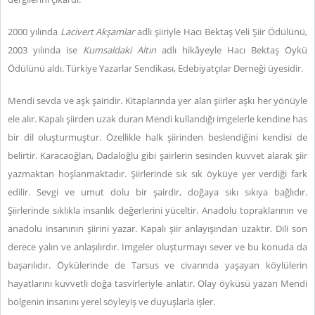
2000 yılında
Lacivert Akşamlar
adlı şiiriyle Hacı Bektaş Veli Şiir Ödülünü,
2003 yılında ise
Kumsaldaki Altın
adlı hikâyeyle Hacı Bektaş Öykü
Ödülünü aldı. Türkiye Yazarlar Sendikası, Edebiyatçılar Derneği üyesidir.
Mendi sevda ve aşk şairidir. Kitaplarında yer alan şiirler aşkı her yönüyle
ele alır. Kapalı şiirden uzak duran Mendi kullandığı imgelerle kendine has
bir dil oluşturmuştur. Özellikle halk şiirinden beslendiğini kendisi de
belirtir. Karacaoğlan, Dadaloğlu gibi şairlerin sesinden kuvvet alarak şiir
yazmaktan hoşlanmaktadır. Şiirlerinde sık sık öyküye yer verdiği fark
edilir. Sevgi ve umut dolu bir şairdir, doğaya sıkı sıkıya bağlıdır.
Şiirlerinde sıklıkla insanlık değerlerini yüceltir. Anadolu topraklarının ve
anadolu insanının şiirini yazar. Kapalı şiir anlayışından uzaktır. Dili son
derece yalın ve anlaşılırdır. İmgeler oluşturmayı sever ve bu konuda da
başarılıdır. Öykülerinde de Tarsus ve civarında yaşayan köylülerin
hayatlarını kuvvetli doğa tasvirleriyle anlatır. Olay öyküsü yazan Mendi
bölgenin insanını yerel söyleyiş ve duyuşlarla işler.