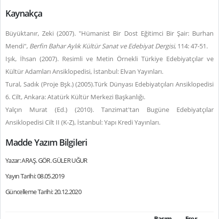
Kaynakça
Büyüktanır, Zeki (2007). "Hümanist Bir Dost Eğitimci Bir Şair: Burhan
Mendi",
Berfin Bahar Aylık Kültür Sanat ve Edebiyat Dergisi
, 114: 47-51.
Işık, İhsan (2007). Resimli ve Metin Örnekli Türkiye Edebiyatçılar ve
Kültür Adamları Ansiklopedisi, İstanbul: Elvan Yayınları.
Tural, Sadık (Proje Bşk.) (2005).Türk Dünyası Edebiyatçıları Ansiklopedisi
6. Cilt, Ankara: Atatürk Kültür Merkezi Başkanlığı.
Yalçın Murat (Ed.) (2010). Tanzimat'tan Bugüne Edebiyatçılar
Ansiklopedisi Cilt II (K-Z), İstanbul: Yapı Kredi Yayınları.
Madde Yazım Bilgileri
Yazar: ARAŞ. GÖR. GÜLER UĞUR
Yayın Tarihi: 08.05.2019
Güncelleme Tarihi: 20.12.2020
Basım
Eser