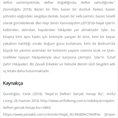
defter samimiyetinde, defter doğallığında, defter sahiciliğinde."
(Gündoğdu 2018). Bazen bir film, bazen bir dostluk ifadesi, bazen
şöhretin eşiğindeki sevgiliye destek, bazen bir vefa yemini, bazen teselli
olarak görülebilecek
Ben Hep Senin Yanındaydım (2019)'da
Nejat İşler’in
kalbinden, aklından, hayalinden hikâyeler yer almaktadır. İşler
,
bu
kitapta
kimi aynı kadın için birbiriyle yarışan iki dost, kimi bir beyaz
yakalının katıldığı zoraki doğum günü kutlaması, kimi de Bodrum’da
büyük bir yıkımın ardından bir bohemin yaşamı üzerine sıcak ve içten,
özellikler taşıyan hikâyeleriyle okur karşısına çıkmıştır. İşler'in
Tuhaf
Şehir Hikayeleri, Biz Zavallı Erkekler
ve
Yalnızlık Benim Gizli Sevgilim
adlı
üç kitabı daha bulunmaktadır.
Kaynakça
Gündoğdu, Cenk (2018) "Nejat'ın Defteri: Gerçek Hesap Bu".
Artful
Living
. 28 Haziran 2018. http://www.artfulliving.com.tr/edebiyat/nejatin-
defteri-gercek-hesap-bu-i-6863
https://www.yeniakit.com.tr/kimdir/Nejat_%C4%B0%C5%9Fler [Erişim