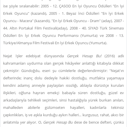
ise şöyle sıralanabilir: 2005 - 12. ÇASOD En İyi Oyuncu Ödülleri "En İyi
Erkek Oyuncu" (kazandı), 2005 - 1. Beyaz İnci Ödülleri "En İyi Erkek
Oyuncu - Macera" (kazandı), "En İyi Erkek Oyuncu - Dram" (aday), 2007 -
44. Altın Portakal Film Festivali(aday), 2008 - 40. SİYAD Türk Sineması
Ödülleri En İyi Erkek Oyuncu Performansı (Yumurta) ve 2008 - 13.
Türkiye/Almanya Film Festivali En İyi Erkek Oyuncu (Yumurta).
Nejat İşler edebiyat dünyasında
Gerçek Hesap Bu!
(2016) adlı
kahramanları uydurma olan gerçek hikâyeler anlattığı kitabıyla diikkat
çekmiştir: Gündoğdu, eseri şu cümlelerle değerlendirmiştir: "Nejat'ın
defterinde; inanç dolu dedeyle hakiki dostluğu, mutfakta yaşamaya
kendini adamış anneyle paylaşılan ıssızlığı, ablayla dürüstçe kurulan
ilişkileri, oğluna hayran emekçi babayla süren dostluğu, güzel ev
arkadaşlarıyla tehlikeli seçimleri, sinsi hastalığıyla yürek burkan anıları,
mahalleden abilerle gülümseten hayalleri, kadınlarla tekinsiz
çapkınlıkları, iş ve aşkla kurduğu aykırı halleri... kurgusuz, rahat, akıcı bir
anlatımla yer alıyor. O,
Gerçek Hesap Bu
dese de bence defteri, çünkü