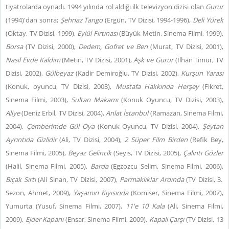
tiyatrolarda oynadı. 1994 yılında rol aldığı ilk televizyon dizisi olan
Gurur
(1994)'dan sonra;
Şehnaz Tango
(Ergün, TV Dizisi, 1994-1996),
Deli Yürek
(Oktay, TV Dizisi, 1999),
Eylül Fırtınası
(Büyük Metin, Sinema Filmi, 1999),
Borsa
(TV Dizisi, 2000),
Dedem, Gofret ve Ben
(Murat, TV Dizisi, 2001),
Nasıl Evde Kaldım
(Metin, TV Dizisi, 2001),
Aşk ve Gurur
(İlhan Timur, TV
Dizisi, 2002),
Gülbeyaz
(Kadir Demiroğlu, TV Dizisi, 2002),
Kurşun Yarası
(Konuk, oyuncu, TV Dizisi, 2003),
Mustafa Hakkında Herşey
(Fikret,
Sinema Filmi, 2003),
Sultan Makamı
(Konuk Oyuncu, TV Dizisi, 2003),
Aliye
(Deniz Erbil, TV Dizisi, 2004),
Anlat İstanbul
(Ramazan, Sinema Filmi,
2004),
Çemberimde Gül Oya
(Konuk Oyuncu, TV Dizisi, 2004),
Şeytan
Ayrıntıda Gizlidir
(Ali, TV Dizisi, 2004),
2 Süper Film Birden
(Refik Bey,
Sinema Filmi, 2005),
Beyaz Gelincik
(Seyis, TV Dizisi, 2005),
Çalıntı Gözler
(Halil, Sinema Filmi, 2005),
Barda
(Egzozcu Selim, Sinema Filmi, 2006),
Bıçak Sırtı
(Ali Sinan, TV Dizisi, 2007),
Parmaklıklar Ardında
(TV Dizisi, 3.
Sezon, Ahmet, 2009),
Yaşamın Kıyısında
(Komiser, Sinema Filmi, 2007),
Yumurta (Yusuf, Sinema Filmi, 2007),
11'e 10 Kala
(Ali, Sinema Filmi,
2009),
Ejder Kapanı
(Ensar, Sinema Filmi, 2009),
Kapalı Çarşı
(TV Dizisi, 13