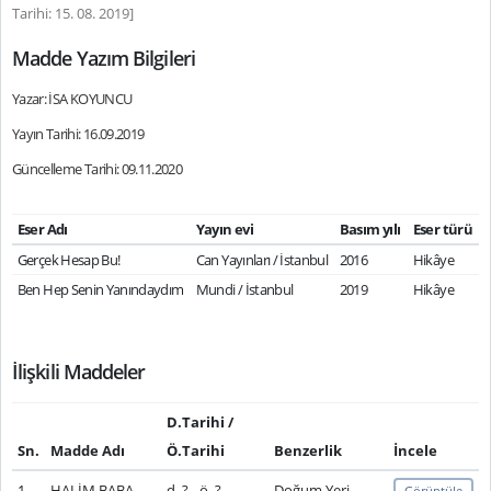
Tarihi: 15. 08. 2019]
Madde Yazım Bilgileri
Yazar: İSA KOYUNCU
Yayın Tarihi: 16.09.2019
Güncelleme Tarihi: 09.11.2020
Eser Adı
Yayın evi
Basım yılı
Eser türü
Gerçek Hesap Bu!
Can Yayınları / İstanbul
2016
Hikâye
Ben Hep Senin Yanındaydım
Mundi / İstanbul
2019
Hikâye
İlişkili Maddeler
D.Tarihi /
Sn.
Madde Adı
Ö.Tarihi
Benzerlik
İncele
1
HALİM BABA
d. ? - ö. ?
Doğum Yeri
Görüntüle