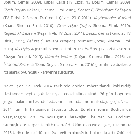
Bölüm, Cemal, 2009), Kapalı Çarşı (TV Dizisi, 13 Bölüm, Cemal, 2009),
Siyah Beyaz
(Doktor, Sinema Filmi, 2009),
Behzat Ç. Bir Ankara Polisiyesi
(TV Dizisi, 2 Sezon, Ercüment Çözer, 2010-2011),
Kaybedenler Kulübü
(Kaan, Sinema Filmi, 2010),
Çınar Ağacı
(Yağız, Sinema Filmi, 2010),
Keşanlı Ali Destanı
(Keşanlı Ali, TV Dizisi, 2011),
Sessiz Olmaz
(Kendisi, TV
Dizisi, 2011),
Behzat Ç. Ankara Yanıyor
(Ercüment Çözer, Sinema Filmi,
2013),
Kış Uykusu
(İsmail, Sinema Filmi, 2013),
İntikam
(TV Dizisi, 2 sezon,
Rüzgar Denizci, 2013),
İkimizin Yerine
(Doğan, Sinema Filmi, 2016) ve
İstanbul Kırmızıs
ı (Deniz Soysal, Sinema Filmi, 2016) gibi film ve dizilerde
rol alarak oyunculuk kariyerini sürdürdü.
Nejat İşler, 17 Ocak 2014 tarihinde aniden rahatsızlandı, kaldırıldığı
Hastanede septik şok tanısıyla tedavi altına alındı, 26 gün boyunca
yoğun bakım ünitesinde tedavisinin ardından normal odaya geçti. Nisan
2014 'ün ilk haftasında taburcu oldu. Bundan sonra Bodrum'da
yaşayacağını, dizi oyunculuğunu bıraktığını belirten ve Bodrum
Gümüşlük'te Tezgah isimli bir sarraf dükkânı olan Nejat İşler, 1 Temmuz
2015 tarihinde de 140 çocuğun eğitim alacağı futbol okulu açtı. Ödülleri