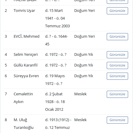
2
Tomris Uyar
d. 15 Mart
Doğum Yeri
Görüntüle
1941 - ö. 04
Temmuz 2003
3
EVCÎ, Mehmed
d. ? - ö. 1644-
Doğum Yeri
Görüntüle
45
4
Selim Yeniçeri
d. 1972 - ö. ?
Doğum Yılı
Görüntüle
5
Güllü Karanfil
d. 1972 - ö. ?
Doğum Yılı
Görüntüle
6
Süreyya Evren
d. 19 Mayıs
Doğum Yılı
Görüntüle
1972 - ö. ?
7
Cemalettin
d. 2 Şubat
Meslek
Görüntüle
Aykın
1928 - ö. 18
Ocak 2012
8
M. Uluğ
d. 1913 (1912) -
Meslek
Görüntüle
Turanlıoğlu
ö. 12 Temmuz