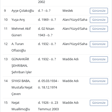
2002
9
Ayşe Çolakoğlu
d. ? - ö. ?
Meslek
Görüntüle
10
Yuşa Arış
d. 1969 - ö. ?
Alan/Yüzyıl/Saha
Görüntüle
11
Mehmet Akif
d. 02 Nisan
Alan/Yüzyıl/Saha
Görüntüle
Güneri
1943 - ö. ?
12
A. Turan
d. 1932 - ö. ?
Alan/Yüzyıl/Saha
Görüntüle
Oflazoğlu
13
GÜNAHKÂR
d. 1932 - ö. ?
Madde Adı
Görüntüle
ŞEHRİBAN,
Şehriban İşler
14
SİYASİ BABA,
d. 05.03.1934 -
Madde Adı
Görüntüle
Mustafa Nejat
ö. 18.12.1974
Çeven
15
Nejat
d. 1926 - ö. 23
Madde Adı
Görüntüle
Muallimoğlu
Temmuz 2003