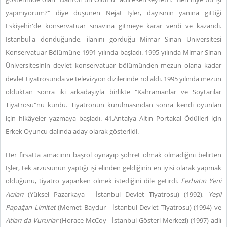
yapmıyorum?" diye düşünen Nejat İşler, dayısının yanına gittiği
Eskişehir'de konservatuar sınavına gitmeye karar verdi ve kazandı.
İstanbul'a döndüğünde, ilanını gördüğü Mimar Sinan Üniversitesi
Konservatuar Bölümüne 1991 yılında başladı. 1995 yılında Mimar Sinan
Üniversitesinin devlet konservatuar bölümünden mezun olana kadar
devlet tiyatrosunda ve televizyon dizilerinde rol aldı. 1995 yılında mezun
olduktan sonra iki arkadaşıyla birlikte "Kahramanlar ve Soytarılar
Tiyatrosu"nu kurdu. Tiyatronun kurulmasından sonra kendi oyunları
için hikâyeler yazmaya başladı. 41.Antalya Altın Portakal Ödülleri için
Erkek Oyuncu dalında aday olarak gösterildi.
Her fırsatta amacının başrol oynayıp şöhret olmak olmadığını belirten
İşler, tek arzusunun yaptığı işi elinden geldiğinin en iyisi olarak yapmak
olduğunu, tiyatro yaparken ölmek istediğini dile getirdi.
Ferhatın Yeni
Acıları
(Yüksel Pazarkaya - İstanbul Devlet Tiyatrosu) (1992),
Yeşil
Papağan Limitet
(Memet Baydur - İstanbul Devlet Tiyatrosu) (1994) ve
Atları da Vururlar
(Horace McCoy - İstanbul Gösteri Merkezi) (1997) adlı