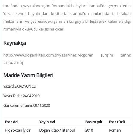
tarafından yayımlanmıştır. Romandaki olaylar İstanbul'da geçmektedir.
Yazar kendi hayatından kesitleri, İstanbul'un anılarında iz bırakan
mekânlarını ve çevresindeki şahısları kurguyla birleştirerek kaleme aldığı
romanıyla okuyucu karşısına çıkar.
Kaynakça
http://www.dogankitap.com.tr/yazar/nezir-icgoren [Erişim tarihi:
21.04.2019]
Madde Yazım Bilgileri
Yazar: İSA KOYUNCU
Yayın Tarihi: 24.04.2019
Güncelleme Tarihi: 09.11.2020
Eser Adı
Yayın evi
Basım yılı
Eser türü
Hiç Yoktan İyidir
Doğan Kitap / İstanbul
2010
Roman