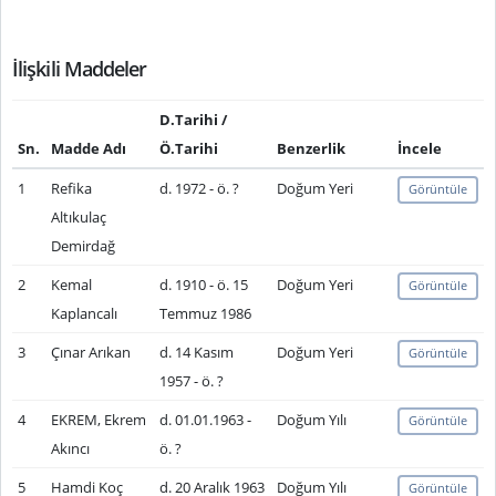
İlişkili Maddeler
D.Tarihi /
Sn.
Madde Adı
Ö.Tarihi
Benzerlik
İncele
1
Refika
d. 1972 - ö. ?
Doğum Yeri
Görüntüle
Altıkulaç
Demirdağ
2
Kemal
d. 1910 - ö. 15
Doğum Yeri
Görüntüle
Kaplancalı
Temmuz 1986
3
Çınar Arıkan
d. 14 Kasım
Doğum Yeri
Görüntüle
1957 - ö. ?
4
EKREM, Ekrem
d. 01.01.1963 -
Doğum Yılı
Görüntüle
Akıncı
ö. ?
5
Hamdi Koç
d. 20 Aralık 1963
Doğum Yılı
Görüntüle