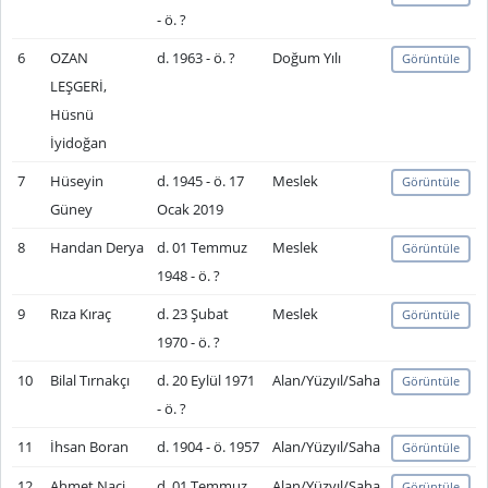
- ö. ?
6
OZAN
d. 1963 - ö. ?
Doğum Yılı
Görüntüle
LEŞGERİ,
Hüsnü
İyidoğan
7
Hüseyin
d. 1945 - ö. 17
Meslek
Görüntüle
Güney
Ocak 2019
8
Handan Derya
d. 01 Temmuz
Meslek
Görüntüle
1948 - ö. ?
9
Rıza Kıraç
d. 23 Şubat
Meslek
Görüntüle
1970 - ö. ?
10
Bilal Tırnakçı
d. 20 Eylül 1971
Alan/Yüzyıl/Saha
Görüntüle
- ö. ?
11
İhsan Boran
d. 1904 - ö. 1957
Alan/Yüzyıl/Saha
Görüntüle
12
Ahmet Naci
d. 01 Temmuz
Alan/Yüzyıl/Saha
Görüntüle