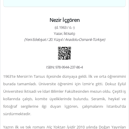
Nezir İçgören
(d. 1963 / ö. -)
Yazar, İktisatçı
(Yeni Edebiyat / 20. Yüzyıl / Anadolu-Osmanlı-Türkiye)
ISBN: 978-9944-237-86-4
1963'te Mersin'in Tarsus ilçesinde dünyaya geldi. İlk ve orta öğrenimini
burada tamamladı. Üniversite öğrenimi için İzmir'e gitti. Dokuz Eylül
Üniversitesi İktisadi ve İdari Bilimler Fakültesinden mezun oldu. Çeşitli iş
kollarında çalıştı, komite üyeliklerinde bulundu. Seramik, heykel ve
fotoğraf sergilerine ilgi duyan İçgören, çalışmalarını İstanbul'da
sürdürmektedir.
Yazrın ilk ve tek romanı
Hiç Yoktan İyidir
2010 yılında Doğan Yayınları