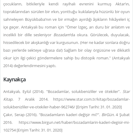
çocukların, bitkileriyle kendi rayihalı evrenini kurmuş Aktar’ın,
topraklarından sürülen bir ırkın, yonttuğu kuklalarıyla hüzünlü bir oyun
sahneleyen Büyükbaba’nın ve bir ırmağın ayırdığı âşıkların hikâyeleri iç
içe geçer. Antakyalı bu roman için "Ömer İzgeç, arı duru bir anlatım ve
incelikli bir dille sesleniyor
Bozadam
’da okura. Görülecek, duyulacak,
hissedilecek bir akışkanlığı var kurgusunun. (Her ne kadar sonlara doğru
bazı yerlerde sekteye uğrasa da!) Sağlam bir olay örgüsüne ve dikkatli
okur için ilgi çekici göndermelere sahip bu distopik roman." (Antakyalı
2014) değerlendirmesini yaptı.
Kaynakça
Antakyalı, Eylül (2014). "Bozadamlar, solukbenizliler ve ötekiler".
Star
Kitap.
7 Aralık 2014. https://www.star.com.tr/kitap/bozadamlar-
solukbenizliler-ve-otekiler-haber-962746/ [Erişim Tarihi: 31. 01. 2020]
Çakır, Serap (2016). "Bozadamların kaderi değişir mi?".
BirGün
. 4 Şubat
2016. https://www.birgun.net/haber/bozadamlarin-kaderi-degisir-mi-
102754 [Erişim Tarihi: 31. 01. 2020]