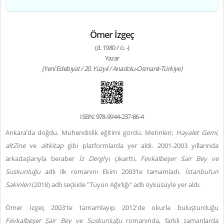
Ömer İzgeç
(d. 1980 / ö. -)
Yazar
(Yeni Edebiyat / 20. Yüzyıl / Anadolu-Osmanlı-Türkiye)
ISBN: 978-9944-237-86-4
Ankara’da doğdu. Mühendislik eğitimi gördü. Metinleri;
Hayalet Gemi,
altZine
ve
altkitap
gibi platformlarda yer aldı. 2001-2003 yıllarında
arkadaşlarıyla beraber
İz Dergi
’yi çıkarttı.
Fevkalbeşer Sair Bey ve
Suskunluğu
adlı ilk romanını Ekim 2003’te tamamladı.
İstanbul’un
Sakinleri
(2018) adlı seçkide "Tüyün Ağırlığı" adlı öyküsüyle yer aldı.
Ömer İzgeç 2003'te tamamlayıp 2012'de okurla buluşturduğu
Fevkalbeşer Şair Bey ve Suskunluğu
romanında, farklı zamanlarda