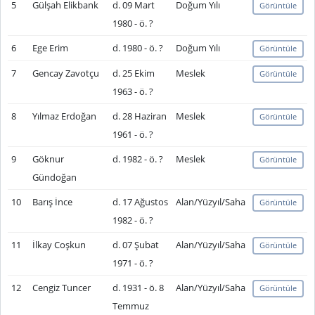
5
Gülşah Elikbank
d. 09 Mart
Doğum Yılı
Görüntüle
1980 - ö. ?
6
Ege Erim
d. 1980 - ö. ?
Doğum Yılı
Görüntüle
7
Gencay Zavotçu
d. 25 Ekim
Meslek
Görüntüle
1963 - ö. ?
8
Yılmaz Erdoğan
d. 28 Haziran
Meslek
Görüntüle
1961 - ö. ?
9
Göknur
d. 1982 - ö. ?
Meslek
Görüntüle
Gündoğan
10
Barış İnce
d. 17 Ağustos
Alan/Yüzyıl/Saha
Görüntüle
1982 - ö. ?
11
İlkay Coşkun
d. 07 Şubat
Alan/Yüzyıl/Saha
Görüntüle
1971 - ö. ?
12
Cengiz Tuncer
d. 1931 - ö. 8
Alan/Yüzyıl/Saha
Görüntüle
Temmuz