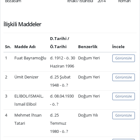
Bozadam
İthaki / İstanbul
2014
Roman
İlişkili Maddeler
D.Tarihi /
Sn.
Madde Adı
Ö.Tarihi
Benzerlik
İncele
1
Fuat Bayramoğlu
d. 1912 - ö. 30
Doğum Yeri
Görüntüle
Haziran 1996
2
Ümit Denizer
d. 25 Şubat
Doğum Yeri
Görüntüle
1948 - ö. ?
3
ELİBOL/İSMAİL,
d. 08.04.1930
Doğum Yeri
Görüntüle
İsmail Elibol
- ö. ?
4
Mehmet İhsan
d. 25
Doğum Yılı
Görüntüle
Tatari
Temmuz
1980 - ö. ?