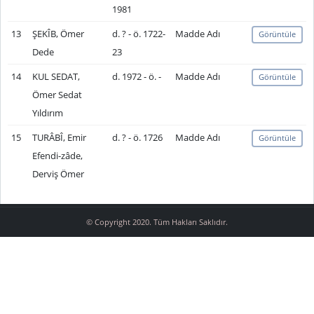
1981
13
ŞEKÎB, Ömer
d. ? - ö. 1722-
Madde Adı
Görüntüle
Dede
23
14
KUL SEDAT,
d. 1972 - ö. -
Madde Adı
Görüntüle
Ömer Sedat
Yıldırım
15
TURÂBÎ, Emir
d. ? - ö. 1726
Madde Adı
Görüntüle
Efendi-zâde,
Derviş Ömer
© Copyright 2020. Tüm Hakları Saklıdır.