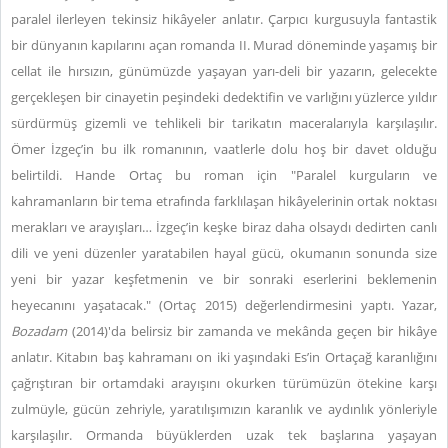
paralel ilerleyen tekinsiz hikâyeler anlatır. Çarpıcı kurgusuyla fantastik
bir dünyanın kapılarını açan romanda II. Murad döneminde yaşamış bir
cellat ile hırsızın, günümüzde yaşayan yarı-deli bir yazarın, gelecekte
gerçekleşen bir cinayetin peşindeki dedektifin ve varlığını yüzlerce yıldır
sürdürmüş gizemli ve tehlikeli bir tarikatın maceralarıyla karşılaşılır.
Ömer İzgeç’in bu ilk romanının, vaatlerle dolu hoş bir davet olduğu
belirtildi. Hande Ortaç bu roman için "Paralel kurguların ve
kahramanların bir tema etrafında farklılaşan hikâyelerinin ortak noktası
merakları ve arayışları… İzgeç’in keşke biraz daha olsaydı dedirten canlı
dili ve yeni düzenler yaratabilen hayal gücü, okumanın sonunda size
yeni bir yazar keşfetmenin ve bir sonraki eserlerini beklemenin
heyecanını yaşatacak." (Ortaç 2015) değerlendirmesini yaptı. Yazar,
Bozadam
(2014)'da belirsiz bir zamanda ve mekânda geçen bir hikâye
anlatır. Kitabın baş kahramanı on iki yaşındaki Es’in Ortaçağ karanlığını
çağrıştıran bir ortamdaki arayışını okurken türümüzün ötekine karşı
zulmüyle, gücün zehriyle, yaratılışımızın karanlık ve aydınlık yönleriyle
karşılaşılır. Ormanda büyüklerden uzak tek başlarına yaşayan