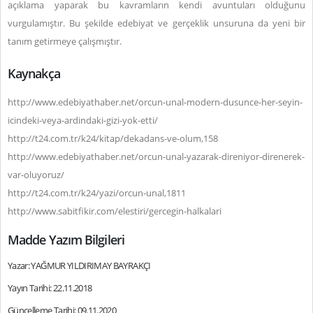
açıklama yaparak bu kavramların kendi avuntuları olduğunu
vurgulamıştır. Bu şekilde edebiyat ve gerçeklik unsuruna da yeni bir
tanım getirmeye çalışmıştır.
Kaynakça
http://www.edebiyathaber.net/orcun-unal-modern-dusunce-her-seyin-
icindeki-veya-ardindaki-gizi-yok-etti/
http://t24.com.tr/k24/kitap/dekadans-ve-olum,158
http://www.edebiyathaber.net/orcun-unal-yazarak-direniyor-direnerek-
var-oluyoruz/
http://t24.com.tr/k24/yazi/orcun-unal,1811
http://www.sabitfikir.com/elestiri/gercegin-halkalari
Madde Yazım Bilgileri
Yazar: YAĞMUR YILDIRIMAY BAYRAKÇI
Yayın Tarihi: 22.11.2018
Güncelleme Tarihi: 09.11.2020