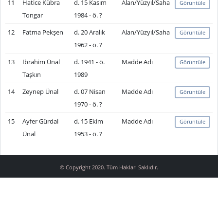
11
Hatice Kübra
d. 15 Kasım
Alan/Yüzyıl/Saha
Görüntüle
Tongar
1984 - ö. ?
12
Fatma Pekşen
d. 20 Aralık
Alan/Yüzyıl/Saha
Görüntüle
1962 - ö. ?
13
İbrahim Ünal
d. 1941 - ö.
Madde Adı
Görüntüle
Taşkın
1989
14
Zeynep Ünal
d. 07 Nisan
Madde Adı
Görüntüle
1970 - ö. ?
15
Ayfer Gürdal
d. 15 Ekim
Madde Adı
Görüntüle
Ünal
1953 - ö. ?
© Copyright 2020. Tüm Hakları Saklıdır.