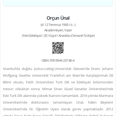
Orçun Ünal
(d. 12 Temmuz 1983 / ö. -)
Akademisyen, Yazar
(Yeni Edebiyat / 20. Yüzyıl / Anadolu-Osmanlı-Türkiye)
ISBN: 978-9944-237-86-4
İstanbul’da doğdu. Justus-Liebig-Universität Giessen’de Dram; Johann
Wolfgang Goethe Universität Frankfurt am Main’de Karşılaştırmalı Dil
Bilimi okudu. Fatih Üniversitesi Türk Dili ve Edebiyatı bölümünden
mezun olduktan sonra, Mimar Sinan Güzel Sanatlar Üniversitesi’nde
Eski Türk Dili alanında yüksek lisansını tamamladı. 2016 yılında Marmara
Üniversitesi’nde doktorasını tamamlayan Ünal, hâlen Beykent
Üniversitesi’nde Dr. Öğretim Üyesi olarak görev yapmaktadır. 2012
yılında Yaşar Nabi Nayır Gençlik Ödülleri’nde “dikkate değer” bulunan