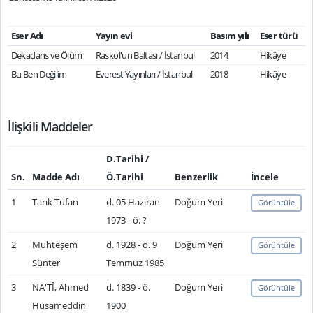
Eser Adı
Yayın evi
Basım yılı
Eser türü
Dekadans ve Ölüm
Raskol'un Baltası / İstanbul
2014
Hikâye
Bu Ben Değilim
Everest Yayınları / İstanbul
2018
Hikâye
İlişkili Maddeler
D.Tarihi /
Sn.
Madde Adı
Ö.Tarihi
Benzerlik
İncele
1
Tarık Tufan
d. 05 Haziran
Doğum Yeri
Görüntüle
1973 - ö. ?
2
Muhteşem
d. 1928 - ö. 9
Doğum Yeri
Görüntüle
Sünter
Temmuz 1985
3
NA'TÎ, Ahmed
d. 1839 - ö.
Doğum Yeri
Görüntüle
Hüsameddin
1900