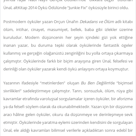
Ünal, altKitap 2014 Öykü Ödülünde “Junkie Fix” öyküsüyle birinci oldu.
Postmodern öyküler yazan Orçun Ünal’ın
Dekadans ve Ölüm
adlı kitabı
ölüm, intihar, cinayet, masumiyet, bellek, baba gibi izlekler üzerine
kuruludur. Modern düşüncenin her şeyin içindeki gizi yok ettiğine
inanan yazar, bu duruma tepki olarak öykülerinde fantastik ögeler
kullanmış ve gerçeğin olağanüstü zenginliğini bu yolla ortaya çıkarmaya
çalışmıştır. Öykülerinde farklı bir biçim arayışına giren Ünal, felsefesi ve
derinliği olan öyküler yazarak kendi öykü anlayışını ortaya koymuştur.
Yazarının ifadesiyle “metinlerden” oluşan
Bu Ben Değilim
’de “biçimsel
sivrilikleri” sadeleştirmeye çalışmıştır. Tanrı, sonsuzluk, ölüm, rüya gibi
kavramlar etrafında varoluşsal sorgulamalar içeren öyküler, bir aforizma
ya da felsefi söylem olarak da okunabilmektedir. Yazarı için bir düşünme
aracı hâline gelen öyküler, okuru da düşünmeye ve derinleşmeye sevk
etmiştir. Öykülerinde yaratma eylemi üzerinden kendisini de sorgulayan
Ünal, ele aldığı kavramları bilimsel verilerle açıkladıktan sonra edebî bir