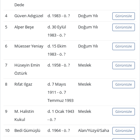
Dede
4
Güven Adıgüzel
d. 1983 - ö. ?
Doğum Yılı
Görüntüle
5
Alper Beşe
d. 30 Eylül
Doğum Yılı
Görüntüle
1983 - ö. ?
6
Müesser Yeniay
d. 15 Ekim
Doğum Yılı
Görüntüle
1983 - ö. ?
7
Hüseyin Emin
d. 1958 - ö. ?
Meslek
Görüntüle
Öztürk
8
Rıfat Ilgaz
d. 7 Mayıs
Meslek
Görüntüle
1911 - ö. 7
Temmuz 1993
9
M. Halistin
d. 1 Ocak 1943
Meslek
Görüntüle
Kukul
- ö. ?
10
Bedi Gümüşlü
d. 1964 - ö. ?
Alan/Yüzyıl/Saha
Görüntüle