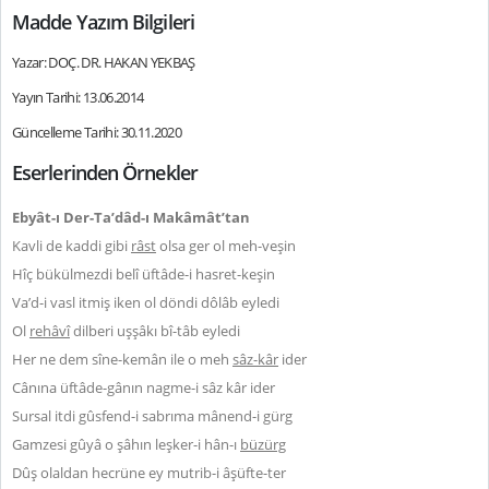
Madde Yazım Bilgileri
Yazar: DOÇ. DR. HAKAN YEKBAŞ
Yayın Tarihi: 13.06.2014
Güncelleme Tarihi: 30.11.2020
Eserlerinden Örnekler
Ebyât-ı Der-Ta’dâd-ı Makâmât’tan
Kavli de kaddi gibi
râst
olsa ger ol meh-veşin
Hîç bükülmezdi belî üftâde-i hasret-keşin
Va’d-i vasl itmiş iken ol döndi dôlâb eyledi
Ol
rehâvî
dilberi uşşâkı bî-tâb eyledi
Her ne dem sîne-kemân ile o meh
sâz-kâr
ider
Cânına üftâde-gânın nagme-i sâz kâr ider
Sursal itdi gûsfend-i sabrıma mânend-i gürg
Gamzesi gûyâ o şâhın leşker-i hân-ı
büzürg
Dûş olaldan hecrüne ey mutrib-i âşüfte-ter