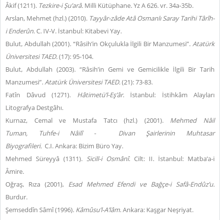
Âkif (1211).
Tezkire-i Şu’arâ.
Milli Kütüphane. Yz A 626. vr. 34a-35b.
Arslan, Mehmet (hzl.) (2010).
Tayyâr-zâde Atâ Osmanlı Saray Tarihi Târîh-
i Enderûn
. C. IV-V. İstanbul: Kitabevi Yay.
Bulut, Abdullah (2001). “Râsih’in Okçulukla İlgili Bir Manzumesi”.
Atatürk
Üniversitesi TAED.
(17): 95-104.
Bulut, Abdullah (2003). “Râsih’in Gemi ve Gemicilikle İlgili Bir Tarih
Manzumesi”.
Atatürk Üniversitesi TAED.
(21): 73-83.
Fatîn Dâvud (1271).
Hâtimetü’l-Eş’âr
. İstanbul: İstihkâm Alayları
Litografya Destgâhı.
Kurnaz, Cemal ve Mustafa Tatcı (hzl.) (2001).
Mehmed Nâil
Tuman,
Tuhfe-i Nâilî -
Divan Şairlerinin Muhtasar
Biyografileri.
C.I.
Ankara: Bizim Büro Yay.
Mehmed Süreyyâ (1311).
Sicill-i Osmânî
. Cilt: II. İstanbul: Matba’a-i
Âmire.
Oğraş, Rıza (2001),
Esad Mehmed Efendi ve Bağçe-i Safâ-Endûz’u.
Burdur.
Şemseddîn Sâmî (1996).
Kâmûsu’l-A’lâm
. Ankara: Kaşgar Neşriyat.