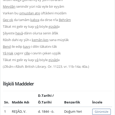
Meydân
senindir yüri nâz eyle bir eyyâm
Varken bu
omuzdan atış
üftâdeni müdâm
Gez ok
da tamâm
kabza
da dirse n’la
Behrâm
Tâkat mi gelir ey kaşı
yâ
böyle
güşâd
a
Şâyeste
hevâ
-dârın olursa senin âfâk
Râsih dahi ey şûh-ı
kemân-keş
sana müştâk
Bend
ile edip
kavs
-i dilin tâkatını tâk
Yâ Hak
çagırır
çille
-i cevrin çeken uşşâk
Tâkat mi gelir ey kaşı
yâ
böyle
güşâd
a
(
Dîvân-ı Râsih
. British Library. Or. 11223. vr. 11b-14a; 40a.)
İlişkili Maddeler
D.Tarihi /
Sn.
Madde Adı
Ö.Tarihi
Benzerlik
İncele
1
REŞÂD, V.
d. 1844 - ö.
Doğum Yeri
Görüntüle