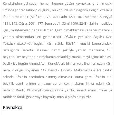
Kendisinden bahseden hemen hemen bütün kaynaklar, onun musiki
ilminde şöhret sahibi olduğunu, bu konuda iyi bir eğitim aldığını özellikle
ifade etmektedir (Âkif 1211: vr. 34a; Fatîn 1271: 107; Mehmed Süreyyâ
1311: 348; Oğraş 2001: 177; Şemseddîn Sâmî 1996: 2243). Şairin musikîye
ilgisi, muhtemelen babası Osman Ağa’nın mehterbaşı ve ser-zurnazenlik
yapmış olmasından ileri gelmektedir.
Dîvân
’ın yer alan
Ebyât-ı Der-
Ta’dâd-ı Makâmât
başlıklı kâr-ı nâtık, Râsih’in musiki konusundaki
ustalığında işarettir. Mesnevi nazım şekliyle yazılan manzume, 105
beyittir. Her beytinde bir makamın anlatıldığı manzumeyi ilginç kılan asıl
özellik ise bugün Ahmed Avni Konuk’a ait bilinen ve bilinen en uzun kâr-ı
nâtık olduğu söylenen 119 beyitlik Fihrist-i Makâmât’taki 60 beytin
aslında Râsih’in eserinden alınmış olmasıdır. Buna göre Râsih’in 100
beyitlik eseri, bilinen en uzun ve en çok makamı ihtiva eden kâr-ı
nâtıktır. Râsih, 19. yüzyıl divan şiirinde yazdığı sanatlı manzumeler ve
tarihlerle farklılığını ortaya koymuş, musiki-şinâs bir şairdir.
Kaynakça