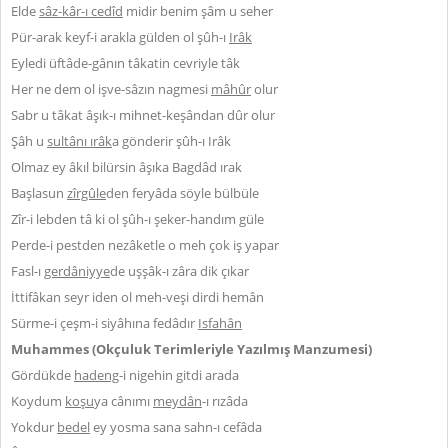
Elde
sâz-kâr-ı cedîd
midir benim şâm u seher
Pür-arak keyf-i arakla gülden ol şûh-ı
Irâk
Eyledi üftâde-gânın tâkatin cevriyle tâk
Her ne dem ol işve-sâzın nagmesi
mâhûr
olur
Sabr u tâkat âşık-ı mihnet-keşândan dûr olur
Şâh u
sultânı ırâk
a gönderir şûh-ı Irâk
Olmaz ey âkıl bilürsin âşıka Bagdâd ırak
Başlasun
zîrgûle
den feryâda söyle bülbüle
Zîr-i lebden tâ ki ol şûh-ı şeker-handım güle
Perde-i pestden nezâketle o meh çok iş yapar
Fasl-ı
gerdâniyye
de uşşâk-ı zâra dik çıkar
İttifâkan seyr iden ol meh-veşi dirdi hemân
Sürme-i çeşm-i siyâhına fedâdır
Isfahân
Muhammes (Okçuluk Terimleriyle Yazılmış Manzumesi)
Gördükde
hadeng
-i nigehin gitdi arada
Koydum
koşu
ya cânımı
meydân
-ı rızâda
Yokdur
bedel
ey yosma sana sahn-ı cefâda