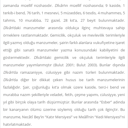
zamanda müellif nüshasıdır.
Dîvân
’ın müellif nüshasında; 9 kaside, 1
terkib-i bend, 76 tarih, 1 mesnevi, 5 müseddes, 6 tesdis, 4 muhammes, 5
tahmis, 10 murabba, 72 gazel, 28 kıt’a, 27 beyit bulunmaktadır.
Dîvân
’daki manzumeler arasında oldukça ilginç muhtevaya sahip
örneklere rastlanmaktadır. Gemicilik, okçuluk ve mevlevilik terimleriyle
ilgili yazmış olduğu manzumeler, şairin farklı alanlara vukufiyetine işaret
ettiği gibi sanatlı manzumeler yazma konusundaki kabiliyetini de
göstermektedir.
Dîvân
’daki gemicilik ve okçuluk terimleriyle ilgili
manzumeler yayımlanmıştır (Bulut 2001; Bulut 2003). Bunlar dışında
Dîvân
’da ramazaniyye, cülusiyye gibi nazım türleri bulunmaktadır.
Dîvân
’da diğer bir dikkat çeken husus ise tarih manzumelerinin
fazlalığıdır. Şair, çoğunluğu kıt’a olmak üzere kaside, terci-i bend ve
murabba nazım şekilleriyle veladet, fetih, çeşme yapımı, cülusiyye, yeni
yıl gibi birçok olaya tarih düşürmüştür. Bunlar arasında “Esber” adında
bir kanaryanın ölümü üzerine söylemiş olduğu tarih çok ilginçtir. Bu
manzume, Necâtî Bey’in “Katır Mersiyesi” ve Meâlî’nin “Kedi Mersiyesi”ni
hatırlatmaktadır.