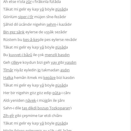
Âh etse n’ola
zûr
-ı firâkınla fütâda
Tâkat mi gelir ey kaşı
yâ
böyle
güşâd
a
Gönlüm
siper-i tîr
müjen sîne-fezâdır
Şâhid dil ücândır nigehin
sehm
-i kazâdır
Bin gez sârık
eylerse de uşşâk sezâdır
Rüstem bu
keş-â-keş
de pes eylerse revâdır
Tâkat mi gelir ey kaşı
yâ
böyle
güşâd
a
Bu
kuvvet-i bâzû
ile çok
menzili basdın
Geh
çille
ye koydun bizi geh
yay
gibi
yasdın
Tîmâr
niyâz eyledin
ip
takmadan
asdın
Halka
hemân itmek mi
kepâze
bizi kasdın
Tâkat mi gelir ey kaşı
yâ
böyle
güşâd
a
Her bir nigehin göz göz edip
pûta
-ı cânı
Aldı yeniden
nâvek
-i müjgân ile şânı
Sahn-ı dile
taş dikdi bozup Tozkoparan
’ı
Zih-gîr
gibi çeşmime tar etdi chiânı
Tâkat mi gelir ey kaşı
yâ
böyle
güşâd
a
Mislin felege gelmemiş ey şûh-ı dil-ârâm