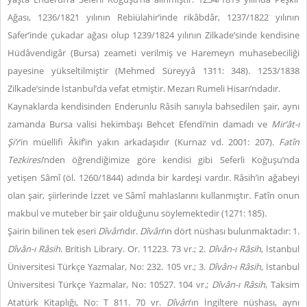
Ağası, 1236/1821 yılının Rebiülahir’inde rikâbdâr, 1237/1822 yılının
Safer’inde çukadar ağası olup 1239/1824 yılının Zilkade’sinde kendisine
Hüdâvendigâr (Bursa) zeameti verilmiş ve Haremeyn muhasebeciliği
payesine yükseltilmiştir (Mehmed Süreyyâ 1311: 348). 1253/1838
Zilkade’sinde İstanbul’da vefat etmiştir. Mezarı Rumeli Hisarı’ndadır.
Kaynaklarda kendisinden Enderunlu Râsih sanıyla bahsedilen şair, aynı
zamanda Bursa valisi hekimbaşı Behcet Efendi’nin damadı ve
Mir’ât-ı
Şi’r
’in müellifi Âkif’in yakın arkadaşıdır (Kurnaz vd. 2001: 207).
Fatîn
Tezkiresi
’nden öğrendiğimize göre kendisi gibi Seferli Koğuşu’nda
yetişen Sâmî (öl. 1260/1844) adında bir kardeşi vardır. Râsih’in ağabeyi
olan şair, şiirlerinde İzzet ve Sâmî mahlaslarını kullanmıştır. Fatîn onun
makbul ve muteber bir şair olduğunu söylemektedir (1271: 185).
Şairin bilinen tek eseri
Dîvân
’ıdır.
Dîvân
’ın dört nüshası bulunmaktadır: 1.
Dîvân-ı Râsih
. British Library. Or. 11223. 73 vr.; 2.
Dîvân-ı Râsih
, İstanbul
Üniversitesi Türkçe Yazmalar, No: 232. 105 vr.; 3.
Dîvân-ı Râsih
, İstanbul
Üniversitesi Türkçe Yazmalar, No: 10527. 104 vr.;
Dîvân-ı Râsih
, Taksim
Atatürk Kitaplığı, No: T 811. 70 vr.
Dîvân
’ın İngiltere nüshası, aynı