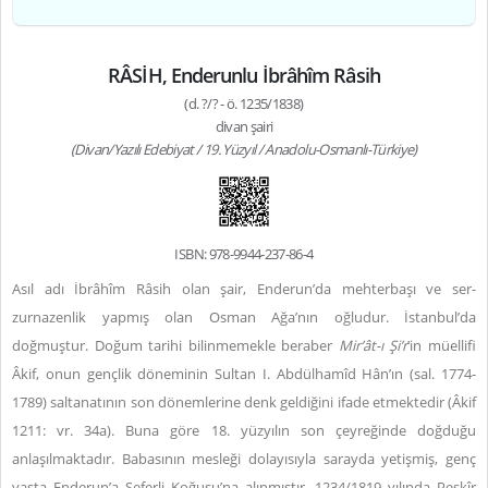
RÂSİH, Enderunlu İbrâhîm Râsih
(d. ?/? - ö. 1235/1838)
divan şairi
(Divan/Yazılı Edebiyat / 19. Yüzyıl / Anadolu-Osmanlı-Türkiye)
ISBN: 978-9944-237-86-4
Asıl adı İbrâhîm Râsih olan şair, Enderun’da mehterbaşı ve ser-
zurnazenlik yapmış olan Osman Ağa’nın oğludur. İstanbul’da
doğmuştur. Doğum tarihi bilinmemekle beraber
Mir’ât-ı Şi’r
’in müellifi
Âkif, onun gençlik döneminin Sultan I. Abdülhamîd Hân’ın (sal. 1774-
1789) saltanatının son dönemlerine denk geldiğini ifade etmektedir (Âkif
1211: vr. 34a). Buna göre 18. yüzyılın son çeyreğinde doğduğu
anlaşılmaktadır. Babasının mesleği dolayısıyla sarayda yetişmiş, genç
yaşta Enderun’a Seferli Koğuşu’na alınmıştır. 1234/1819 yılında Peşkîr