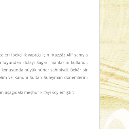
eri ipekçilik yaptığı için “Kazzâz Ali” sanıyla
künlüğünden dolayı Sâgarî mahlasını kullandı.
ma konusunda büyük hüner sahibiydi. Bekâr bir
 Selim ve Kanuni Sultan Süleyman dönemlerini
n aşağıdaki meşhur kıt’ayı söylemiştir: