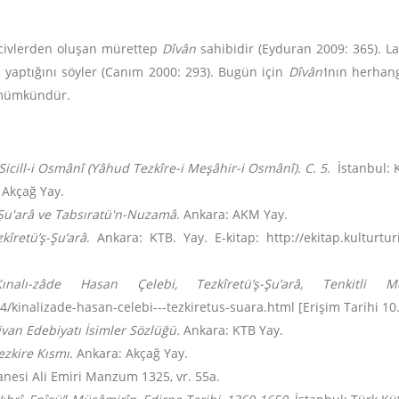
hicivlerden oluşan mürettep
Dîvân
sahibidir (Eyduran 2009: 365). Lat
 yaptığını söyler (Canım 2000: 293). Bugün için
Dîvân’
ının herhang
k mümkündür.
Sicill-i Osmânî (Yâhud Tezkîre-i Meşâhir-i Osmânî). C. 5.
İstanbul: 
 Akçağ Yay.
ş-Şu'arâ ve Tabsıratü'n-Nuzamâ
. Ankara: AKM Yay.
kîretü’ş-Şu’arâ
. Ankara: KTB. Yay. E-kitap: http://ekitap.kulturtur
Kınalı-zâde Hasan
Çelebi, Tezkîretü’ş-Şu
’arâ, Tenkitli
4/kinalizade-hasan-celebi---tezkiretus-suara.html [Erişim Tarihi 10
ivan Edebiyatı İsimler Sözlüğü
.
Ankara: KTB Yay.
ezkire Kısmı
. Ankara: Akçağ Yay.
anesi Ali Emiri Manzum 1325, vr. 55a.