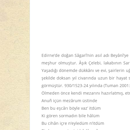
Edirne’de doğan Sâgarî’nin asıl adı Beyânî’ye 
meşhur olmuştur. Âşık Çelebi, lakabının Sarı
Yaşadığı dönemde dükkânı ve evi, şairlerin u
şekilde doksan yıl civarında uzun bir hayat
görmüştür. 930/1523-24 yılında (Tuman 2001
Ölmeden önce kendi mezarını hazırlatmış, etra
Anuñ içün mezârum üstinde
Ben bu eşcârı böyle vaz’ itdüm
Ki gören sormadın bile hâlüm
Bu cihân içre n’eyledüm n’itdüm