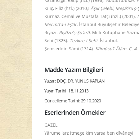
Kazancıgil, Ratip (hzl.) (1996).
Abdurrahman Hıb
Kılıç, Filiz (hzl.) (2010
). Âşık Çelebi, Meşâ
’irü’
Kurnaz, Cemal ve Mustafa Tatçı (hzl.) (2001).
Mecmû’a-i Eş’âr.
İstanbul Büyükşehir Belediyes
Riyâzî.
Riyâzu’ş-Şu’arâ
. Milli Kütüphane Yazma
Sehî (1325).
Tezkire-i Sehî
. İstanbul.
Şemseddin Sâmî (1314).
Kâmûsu’l-Âlâm
.
C. 4
.
Madde Yazım Bilgileri
Yazar: DOÇ. DR. YUNUS KAPLAN
Yayın Tarihi: 18.11.2013
Güncelleme Tarihi: 29.10.2020
Eserlerinden Örnekler
GAZEL
Yârüme ‘arz itmege kim varsa ben dîvâneyi