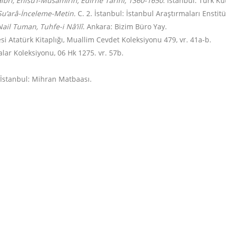
rî, Enîsü’l-Müsâmirîn, Edirne Tarihi, 1360-1650
. İstanbul: Türk K
ş-Şu’arâ-İnceleme-Metin.
C. 2. İstanbul: İstanbul Araştırmaları Enstit
Nail Tuman, Tuhfe-i Nâ’ilî
. Ankara: Bizim Büro Yay.
i Atatürk Kitaplığı, Muallim Cevdet Koleksiyonu 479, vr. 41a-b.
lar Koleksiyonu, 06 Hk 1275. vr. 57b.
 İstanbul: Mihran Matbaası.