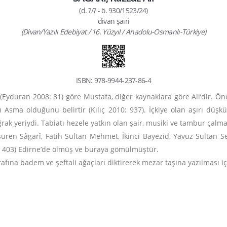
(d. ?/? - ö. 930/1523/24)
divan şairi
(Divan/Yazılı Edebiyat / 16. Yüzyıl / Anadolu-Osmanlı-Türkiye)
ISBN: 978-9944-237-86-4
(Eyduran 2008: 81) göre Mustafa, diğer kaynaklara göre Ali’dir. Öncel
 Asma olduğunu belirtir (Kılıç 2010: 937). İçkiye olan aşırı düş
ğrak yeriydi. Tabiatı hezele yatkın olan şair, musiki ve tambur çal
 süren Sâgarî, Fatih Sultan Mehmet, İkinci Bayezid, Yavuz Sultan
: 403) Edirne’de ölmüş ve buraya gömülmüştür.
fına badem ve şeftali ağaçları diktirerek mezar taşına yazılması içi