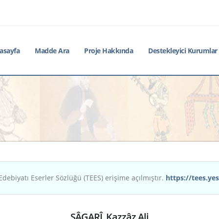
asayfa
Madde Ara
Proje Hakkında
Destekleyici Kurumlar
Edebiyatı Eserler Sözlüğü (TEES) erişime açılmıştır.
https://tees.yes
SÂGARÎ, Kazzâz Ali