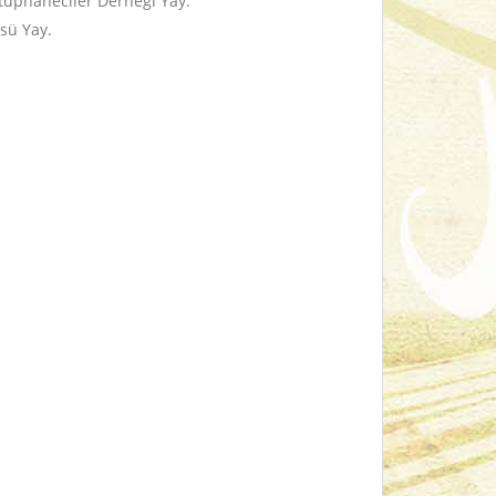
ütüphaneciler Derneği Yay.
üsü Yay.