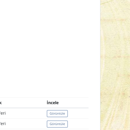
k
İncele
eri
Görüntüle
eri
Görüntüle