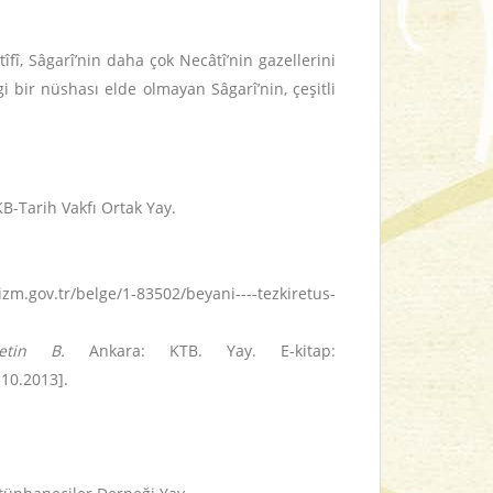
îfî, Sâgarî’nin daha çok Necâtî’nin gazellerini
i bir nüshası elde olmayan Sâgarî’nin, çeşitli
KB-Tarih Vakfı Ortak Yay.
izm.gov.tr/belge/1-83502/beyani----tezkiretus-
 Metin B.
Ankara: KTB. Yay. E-kitap:
.10.2013].