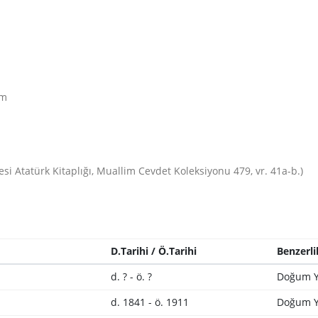
âm
si Atatürk Kitaplığı, Muallim Cevdet Koleksiyonu 479, vr. 41a-b.)
D.Tarihi / Ö.Tarihi
Benzerli
d. ? - ö. ?
Doğum Y
d. 1841 - ö. 1911
Doğum Y