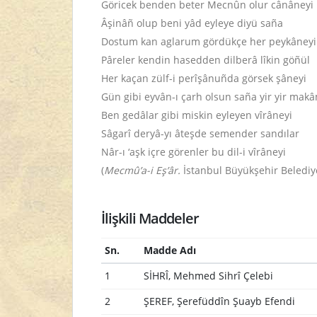
Göricek benden beter Mecnûn olur cânâneyi
Âşinâñ olup beni yâd eyleye diyü saña
Dostum kan aglarum gördükçe her peykâneyi
Pâreler kendin hasedden dilberâ lîkin göñül
Her kaçan zülf-i perîşânuñda görsek şâneyi
Gün gibi eyvân-ı çarh olsun saña yir yir mak
Ben gedâlar gibi miskin eyleyen vîrâneyi
Sâgarî deryâ-yı âteşde semender sandılar
Nâr-ı ‘aşk içre görenler bu dil-i vîrâneyi
(
Mecmû’a-i Eş’âr.
İstanbul Büyükşehir Belediye
İlişkili Maddeler
Sn.
Madde Adı
1
SİHRÎ, Mehmed Sihrî Çelebi
2
ŞEREF, Şerefüddîn Şuayb Efendi