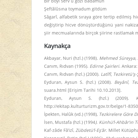
Bir boyı serv ü gözi bâdâmuñ
Şeftâlûsına toymadum gitdüm
Sâgarî, alfabetik sıraya göre tertip edilmiş 
değiştirip hicve dönüştürdüğünü yani nakiza
şiir mecmualarında birçok şiirine rastlama
Kaynakça
Akbayar, Nuri (hzl.) (1998).
Mehmed Süreyya,
Canım, Rıdvan (1995).
Edirne
Şairleri
. Ankara:
Canım, Rıdvan (hzl.) (2000).
Latîfî, Tezkiretü'
Eyduran, Aysun S. (hzl.) (2008).
Beyânî, Tez
suara.html [Erişim Tarihi 10.10.2013].
Eyduran, Aysun S. (hzl.) (2009).
http://ekitap.kulturturizm.gov.tr/belge/1-8350
İpekten, Halûk (vd.) (1998),
Tezkirelere Göre D
İsen, Mustafa (hzl.) (1994
). Künhü’l-Ahbâr’ın T
Kaf-zâde Fâ’izî,
Zübdetü’l-Eş’âr
. Millet Kütüph