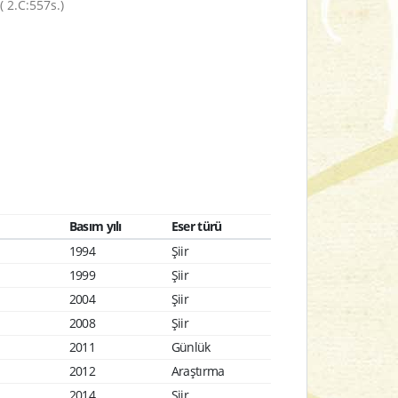
( 2.C:557s.)
Basım yılı
Eser türü
1994
Şiir
1999
Şiir
2004
Şiir
2008
Şiir
2011
Günlük
2012
Araştırma
2014
Şiir