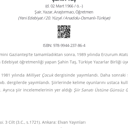
(d. 02 Mart 1966 / ö. -)
Şair, Yazar, Araştırmacı, Öğretmen
(Yeni Edebiyat / 20. Yüzyıl / Anadolu-Osmanlı-Türkiye)
ISBN: 978-9944-237-86-4
imini Gaziantep’te tamamladıktan sonra, 1989 yılında Erzurum Atatür
ebiyat öğretmenliği yapan Şahin Taş, Türkiye Yazarlar Birliği üye
i 1981 yılında
Milliyet Çocuk
dergisinde yayımlandı. Daha sonraki ş
 vb. dergilerde yayımlandı. Şiirlerinde kelime oyunlarını ustaca kul
ır. Ayrıca şiir incelemelerinin yer aldığı
Şiir Sanatı Üstüne Günsüz 
si
. 3 Cilt (3.C., s.1721). Ankara: Elvan Yayınları