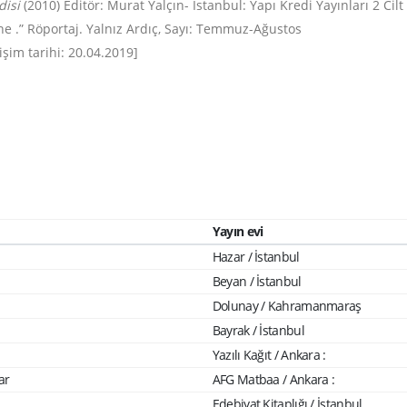
disi
(2010) Editör: Murat Yalçın- İstanbul: Yapı Kredi Yayınları 2 Cilt 
rine .” Röportaj. Yalnız Ardıç, Sayı: Temmuz-Ağustos
şim tarihi: 20.04.2019]
Yayın evi
Hazar / İstanbul
Beyan / İstanbul
Dolunay / Kahramanmaraş
Bayrak / İstanbul
Yazılı Kağıt / Ankara :
ar
AFG Matbaa / Ankara :
Edebiyat Kitaplığı / İstanbul