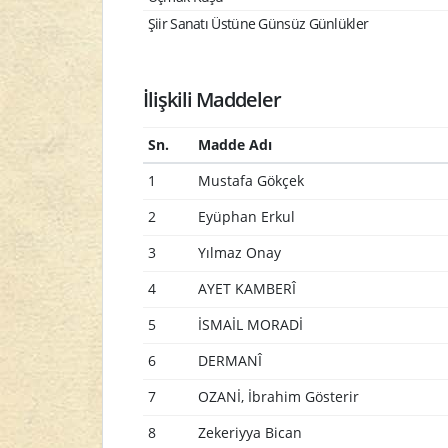
Şiir Sanatı Üstüne Günsüz Günlükler
İlişkili Maddeler
Sn.
Madde Adı
1
Mustafa Gökçek
2
Eyüphan Erkul
3
Yılmaz Onay
4
AYET KAMBERÎ
5
İSMAİL MORADİ
6
DERMANÎ
7
OZANİ, İbrahim Gösterir
8
Zekeriyya Bican