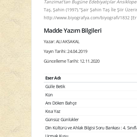
Tanzimat'tan Bugüne Edebiyatçılar Ansiklope
Taş, Şahin (1997).”Şair Şahin Taş İle Şiir Üze
http://www.biyografya.com/biyografi/1832 [Eri
Madde Yazım Bilgileri
Yazar: ALI AKSAKAL
Yayın Tarihi: 24.04.2019
Güncelleme Tarihi: 12.11.2020
Eser Adı
Gülle Betik
Kün
Anı Döken Bahçe
Kısa Yaz
Günsüz Günlükler
Din Kültürü ve Ahlak Bilgisi Soru Bankası : 4. Sınıfl
Uçmak Kuşu