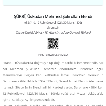
ŞÜKRÎ, Üsküdarî Mehmed Şükrullah Efendi
(d. ?/? - ö. 12 Rebiyülevvel 1221/30 Mayıs 1806)
divan şairi
(Divan/Yazılı Edebiyat / 18. Yüzyıl / Anadolu-Osmanlı-Türkiye)
ISBN: 978-9944-237-86-4
İstanbul (Üsküdar)’da doğmuş olup doğum tarihi bilinmemektedir. Asıl
adı Mehmed Şükrullah Efendi’dir. Abdurrahim Efendi’nin oğlu,
Memleketeyn Beğleri kapı kethüdası İsmail Efendi’nin torunudur.
Darbhane Kâtibi Üsküdarî Şükrî Efendi, Davud İsmail Efendizâde olarak
tanındı. Göyce Emin Efendi adlı bir kardeşi vardır. Darphane Kâtibi iken
12 Rebiyülevvel 1221/30 Mayıs 1806’da vefat etti. Mezarı Üsküdar’da
(şimdi Kadıköy) Ayrılıkçeşmesi’ndedir.
Hayatı hakkında olduğu gibi eserlerine dair bilgiler de sınırlıdır.