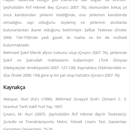
Şeyhülislâm Ârif Hikmet Bey (Çınarcı 2007: 76), ölümünden birkaç yıl
önce kendisinden şiirlerini istediğinde, ona şiirlerinin kendisinde
olmadığını, zayi olduğunu söylemiş ve şiirlerinin dostlarda
bulunanlardan ibaret olduğunu belirtmiştir. Şefkat Tezkiresi (Önder
2006: 154-159)’nde yedi gazeli, iki matlaı ve bir de müfredi
bulunmaktadır.
Mehmed Şükrî Efendi afyon tutkunu olup (Çınarcı 2007: 76), şiirlerinde
Şükrî ve Şükrullah mahlaslarını kullanmıştır (
Türk Dünyası
Edebiyatçılar Ansiklopedisi
2007: 127-128). Kaynaklara (Silahdarzâde vr.
42a; Önder 2006: 154) göre iyi bir şair olup hattattır (Çınarcı 2007: 76).
Kaynakça
Akbayar, Nuri (hzl.) (1996).
Mehmed Süreyyâ Sicill-i Osmanî.
C. 5.
İstanbul: Tarih Vakfı Yurt Yay. 1607.
Çınarcı, M. Nuri (2007).
Şeyhülislâm Ârif Hikmet Bey’in Tezkiretü’ş-
Şu‘arâsı
ve Transkripsiyonlu Metni. Yüksek Lisans Tezi. Gaziantep:
Gaziantep Üniversitesi. 75-76.