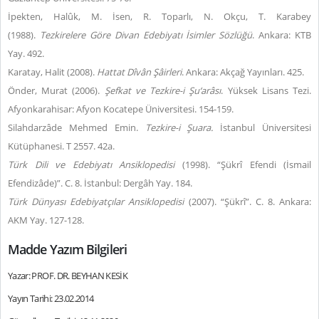
İpekten, Halûk, M. İsen, R. Toparlı, N. Okçu, T. Karabey
(1988).
Tezkirelere Göre Divan Edebiyatı İsimler Sözlüğü
. Ankara: KTB
Yay. 492.
Karatay, Halit (2008).
Hattat Dîvân Şâirleri
. Ankara: Akçağ Yayınları. 425.
Önder, Murat (2006).
Şefkat ve Tezkire-i Şu‘arâsı
. Yüksek Lisans Tezi.
Afyonkarahisar: Afyon Kocatepe Üniversitesi. 154-159.
Silahdarzâde Mehmed Emin.
Tezkire-i Şuara.
İstanbul Üniversitesi
Kütüphanesi. T 2557. 42a.
Türk Dili ve Edebiyatı Ansiklopedisi
(1998). “Şükrî Efendi (İsmail
Efendizâde)”. C. 8. İstanbul: Dergâh Yay. 184.
Türk Dünyası Edebiyatçılar Ansiklopedisi
(2007). “Şükrî”. C. 8. Ankara:
AKM Yay. 127-128.
Madde Yazım Bilgileri
Yazar: PROF. DR. BEYHAN KESİK
Yayın Tarihi: 23.02.2014