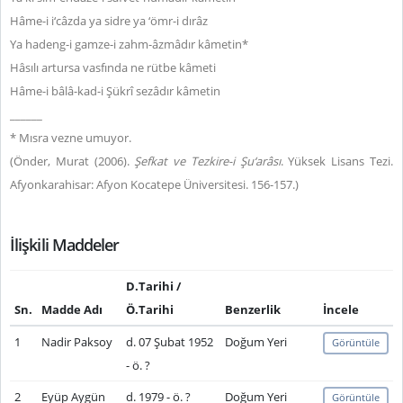
Hâme-i i‘câzda ya sidre ya ‘ömr-i dırâz
Ya hadeng-i gamze-i zahm-âzmâdır kâmetin*
Hâsılı artursa vasfında ne rütbe kâmeti
Hâme-i bâlâ-kad-i Şükrî sezâdır kâmetin
______
* Mısra vezne umuyor.
(Önder, Murat (2006).
Şefkat ve Tezkire-i Şu‘arâsı
. Yüksek Lisans Tezi.
Afyonkarahisar: Afyon Kocatepe Üniversitesi. 156-157.)
İlişkili Maddeler
D.Tarihi /
Sn.
Madde Adı
Ö.Tarihi
Benzerlik
İncele
1
Nadir Paksoy
d. 07 Şubat 1952
Doğum Yeri
Görüntüle
- ö. ?
2
Eyüp Aygün
d. 1979 - ö. ?
Doğum Yeri
Görüntüle