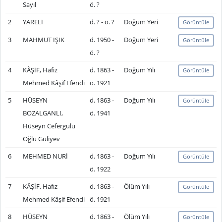
Sayıl
ö. ?
2
YARELİ
d. ? - ö. ?
Doğum Yeri
Görüntüle
3
MAHMUT IŞIK
d. 1950 -
Doğum Yeri
Görüntüle
ö. ?
4
KÂŞİF, Hafız
d. 1863 -
Doğum Yılı
Görüntüle
Mehmed Kâşif Efendi
ö. 1921
5
HÜSEYN
d. 1863 -
Doğum Yılı
Görüntüle
BOZALGANLI,
ö. 1941
Hüseyn Cefergulu
Oğlu Guliyev
6
MEHMED NURİ
d. 1863 -
Doğum Yılı
Görüntüle
ö. 1922
7
KÂŞİF, Hafız
d. 1863 -
Ölüm Yılı
Görüntüle
Mehmed Kâşif Efendi
ö. 1921
8
HÜSEYN
d. 1863 -
Ölüm Yılı
Görüntüle