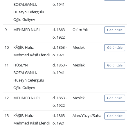
BOZALGANLI,
ö. 1941
Hüseyn Cefergulu
Oğlu Guliyev
9
MEHMED NURİ
d. 1863 -
Ölüm Yılı
Görüntüle
ö. 1922
10
KÂŞİF, Hafız
d. 1863 -
Meslek
Görüntüle
Mehmed Kâşif Efendi
ö. 1921
11
HÜSEYN
d. 1863 -
Meslek
Görüntüle
BOZALGANLI,
ö. 1941
Hüseyn Cefergulu
Oğlu Guliyev
12
MEHMED NURİ
d. 1863 -
Meslek
Görüntüle
ö. 1922
13
KÂŞİF, Hafız
d. 1863 -
Alan/Yüzyıl/Saha
Görüntüle
Mehmed Kâşif Efendi
ö. 1921