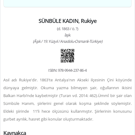
SÜNBÜLE KADIN, Rukiye
(d. 1863 / ö. ?)
âşık
(Âşık / 19. Yüzyıl / Anadolu-Osmanlı-Türkiye)
ISBN: 978-9944-237-86-4
Asıl adı Rukiye'dir. 1863'te Antalya'nın Akseki ilçesinin Çini köyünde
dünyaya gelmiştir. Okuma yazma bilmeyen şair, oğullarının ikisini
Balkan Harbi’nde kaybetmiştir (Turan vd. 2014: 462).
Ümmî bir şair olan
Sümbüle Hanım, şiirlerini genel olarak koşma şeklinde söylemiştir.
Eldeki şiirinde 11’li hece ölçüsünü kullanmıştır. Şiirlerinin konusunu
gurbet ayrılık, hasret gibi konular oluşturmaktadır.
Kaynakça