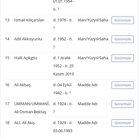
01.01.1954 -
ö. ?
13
İsmail Kılıçarslan
d. 1976 - ö.
Alan/Yüzyıl/Saha
Görüntüle
?
14
Adil Akkoyunlu
d. 1952 - ö.
Alan/Yüzyıl/Saha
Görüntüle
?
15
Halil Açıkgöz
d. 1 Aralık
Alan/Yüzyıl/Saha
Görüntüle
1952 - ö. 25
Kasım 2019
16
Ali Akbaş
d. 04 Eylül
Madde Adı
Görüntüle
1942 - ö. ?
17
UMMAN/UMMANÎ,
d. 1924 - ö.
Madde Adı
Görüntüle
Ali Osman Bektaş
?
18
ALİ, Ali Akış
d. 1929 - ö.
Madde Adı
Görüntüle
03.06.1993