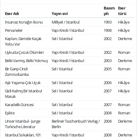
Basım
Eser
Eser Adı
Yayın evi
yılı
türü
İnsansız Konağın İkonu
Milliyet / İstanbul
1993
Hikâye
Pervaneler
Yapı Kredi / İstanbul
1998
Hikâye
Kaptan, Gemide Kaçak
Sel / İstanbul
2002
Derleme
Yolcu Var
Uykuda Çocuk Ölümleri
Yapı Kredi / İstanbul
2002
Roman
Belki Varmış, Belki Yokmuş
Yapı Kredi / İstanbul
2003
Derleme
Bir Garip Cindi
Sel / İstanbul
2005
Roman
Zümrüdüanka
Aşk Yaşama Çok Uçuk
Sel / İstanbul
2006
Hikâye
Gizli Kalmış Bir İstanbul
Sel / İstanbul
2007
Hikâye
Masalı
Karadelik Güncesi
Sel / İstanbul
2007
Roman
Eşikte
Sel / İstanbul
2008
Roman
Unser Istanbul - Junge
Berliner Taschenbuch Verlag /
2008
Derleme
Türkische Literatur
Berlin
İstanbul Sokakları, 101
Yapı Kredi / İstanbul
2008
Derleme