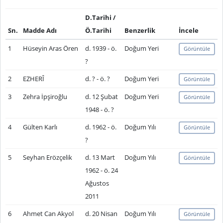
D.Tarihi /
Sn.
Madde Adı
Ö.Tarihi
Benzerlik
İncele
1
Hüseyin Aras Ören
d. 1939 - ö.
Doğum Yeri
Görüntüle
?
2
EZHERÎ
d. ? - ö. ?
Doğum Yeri
Görüntüle
3
Zehra İpşiroğlu
d. 12 Şubat
Doğum Yeri
Görüntüle
1948 - ö. ?
4
Gülten Karlı
d. 1962 - ö.
Doğum Yılı
Görüntüle
?
5
Seyhan Erözçelik
d. 13 Mart
Doğum Yılı
Görüntüle
1962 - ö. 24
Ağustos
2011
6
Ahmet Can Akyol
d. 20 Nisan
Doğum Yılı
Görüntüle