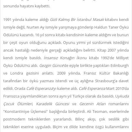
sonunda hayatını kaybetti.
1991 yılında kaleme aldığı
Gizli Kalmış Bir İstanbul Masalı
kitabını kendi
ismiyle değil, Nurten Ay ismiyle yarışmaya gönderip Haldun Taner Öykü
Ödülünü kazandı. 16 yıl sonra kitabı kendisinin kaleme aldığını ve bunun
bir çeşit oyun olduğunu açıkladı. Oyunu yirmi yıl sürdürmek istediğini
ancak hastalığı nedeniyle gerçeği açıkladığını belirtti. Kitap 2007 yılında
kendi ismiyle basıldı.
İnsansız Konağın İkonu
kitabı 1992’de Milliyet
Öykü Ödülü’nü aldı.
Gezgin Günce
’de eşiyle birlikte yaptıkları Edinburgh
ve Londra gezisini anlattı. 2009 yılında, Fransız Kültür Bakanlığı
tarafından bir öykü yazması istendi ve üç aylığına Strasbourg’a davet
edildi. Orada
Café Esperanza
’yı kaleme aldı.
Café Esperanza
Mart 2010’da
Fransızca yayımlandıktan sonra aynı yıl Türkçe olarak da basıldı. U
ykuda
Çocuk Ölümleri, Karadelik Güncesi
ve
Gecenin Atları
romanlarını
"Konstantiniye Üçlemesi" başlığında birleştirdi. Ali Teoman, eserlerinde
postmodern tekniklerden yararlandı. Bilinç akışı, çok seslilik gibi
teknikleri eserine uyguladı. Biçim ve dilde kendine özgü kullanımlarını