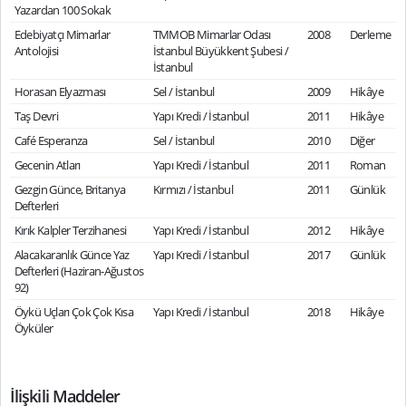
Yazardan 100 Sokak
Edebiyatçı Mimarlar
TMMOB Mimarlar Odası
2008
Derleme
Antolojisi
İstanbul Büyükkent Şubesi /
İstanbul
Horasan Elyazması
Sel / İstanbul
2009
Hikâye
Taş Devri
Yapı Kredi / İstanbul
2011
Hikâye
Café Esperanza
Sel / İstanbul
2010
Diğer
Gecenin Atları
Yapı Kredi / İstanbul
2011
Roman
Gezgin Günce, Britanya
Kırmızı / İstanbul
2011
Günlük
Defterleri
Kırık Kalpler Terzihanesi
Yapı Kredi / İstanbul
2012
Hikâye
Alacakaranlık Günce Yaz
Yapı Kredi / İstanbul
2017
Günlük
Defterleri (Haziran-Ağustos
92)
Öykü Uçları Çok Çok Kısa
Yapı Kredi / İstanbul
2018
Hikâye
Öyküler
İlişkili Maddeler