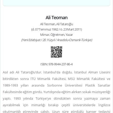
Ali Teoman
Ali Teoman, Ali Tataroğlu
(d. 07 Temmuz 1962 / ö. 23 Mart 2011)
Mimar, Öğretmen, Yazar
(Yeni Edebiyat / 20. Yüzyıl / Anadolu-Osmanlı-Türkiye)
ISBN: 978-9944-237-86-4
Asıl adı Ali Tataroğlu’dur. İstanbul'da doğdu. İstanbul Alman Lisesini
bitirdikten sonra İTÜ Mimarlık Fakültesi, MSÜ Mimarlık Fakültesi ve
1989-1993 yılları arasında Sorbonne Üniversitesi Plastik Sanatlar
Fakültesinde eğitim gördü. Yurtdışında eğitim alırken sokak müzisyenliği
yaptı. 1993 yılında Türkiye'ye döndükten sonra yazmaya zaman
ayırabilmek için mimarlığı bırakıp çeşitli üniversitelerde İngilizce
okutmanlığı görevinde çalıştı. Uzun süre gördüğü kanser tedavisi