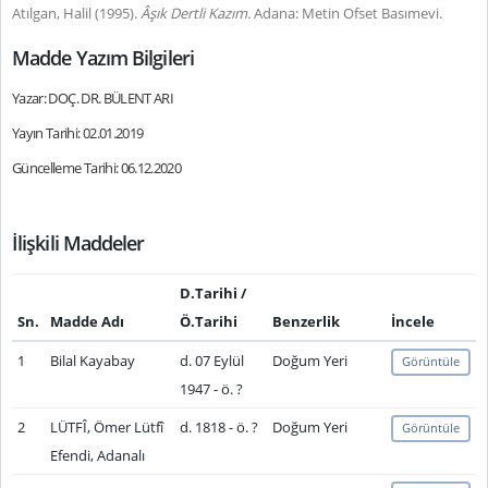
Atılgan, Halil (1995).
Âşık Dertli Kazım.
Adana: Metin Ofset Basımevi.
Madde Yazım Bilgileri
Yazar: DOÇ. DR. BÜLENT ARI
Yayın Tarihi: 02.01.2019
Güncelleme Tarihi: 06.12.2020
İlişkili Maddeler
D.Tarihi /
Sn.
Madde Adı
Ö.Tarihi
Benzerlik
İncele
1
Bilal Kayabay
d. 07 Eylül
Doğum Yeri
Görüntüle
1947 - ö. ?
2
LÜTFÎ, Ömer Lütfî
d. 1818 - ö. ?
Doğum Yeri
Görüntüle
Efendi, Adanalı