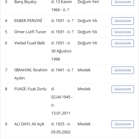
3
Barış Bıçakçı
d. 13 Kasım
Doğum Yeri
Görüntüle
1966 - ö. ?
4
EKBER PERVİNÎ
d. 1931 - ö. ?
Doğum Yılı
Görüntüle
5
Ömer Lütfi Turan
d. 1931 - ö. ?
Doğum Yılı
Görüntüle
6
Vedad Fuad Belli
d. 1931 - ö.
Doğum Yılı
Görüntüle
30 Ağustos
1998
7
İBRAHİM, İbrahim
d. 1941 - ö. ?
Meslek
Görüntüle
Aydın
8
FUADÎ, Fuat Zorlu
d.
Meslek
Görüntüle
02.04.1945 -
ö.
13.01.2011
9
ALİ DAYI, Ali Açık
d. 1925 - ö.
Meslek
Görüntüle
05.05.2002