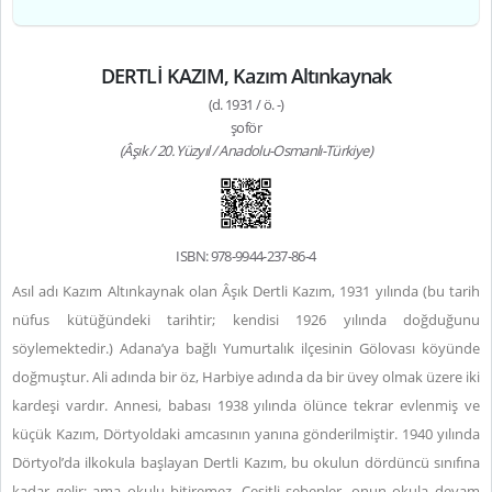
DERTLİ KAZIM, Kazım Altınkaynak
(d. 1931 / ö. -)
şoför
(Âşık / 20. Yüzyıl / Anadolu-Osmanlı-Türkiye)
ISBN: 978-9944-237-86-4
Asıl adı Kazım Altınkaynak olan Âşık Dertli Kazım, 1931 yılında (bu tarih
nüfus kütüğündeki tarihtir; kendisi 1926 yılında doğduğunu
söylemektedir.) Adana’ya bağlı Yumurtalık ilçesinin Gölovası köyünde
doğmuştur. Ali adında bir öz, Harbiye adında da bir üvey olmak üzere iki
kardeşi vardır. Annesi, babası 1938 yılında ölünce tekrar evlenmiş ve
küçük Kazım, Dörtyoldaki amcasının yanına gönderilmiştir. 1940 yılında
Dörtyol’da ilkokula başlayan Dertli Kazım, bu okulun dördüncü sınıfına
kadar gelir; ama okulu bitiremez. Çeşitli sebepler, onun okula devam