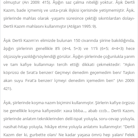
olmuştur (Arı 2009: 415). Âşığın saz çalma niteliği yoktur. Âşık Dertli
Kazım, bade içmemiş ve usta-çırak ilişkisi içerisinde yetişmemiştir. Âşık,
şiirlerinde mahlas olarak -yaşamı süresince çektiği sıkıntılardan dolayı-
Dertli Kazım mahlasını kullanmıştır (Atılgan 1995: 9).
Âşık Dertli Kazım'ın elimizde bulunan 150 civarında şiirine bakıldığında,
âşığın şiirlerinin genellikle 8’li (4+4, 5+3) ve 11’li (6+5; 4+4+3) hece
ölçüsüyle yazıldığı/söylendiği görülür. Âşığın şiirlerinde çoğunlukla yarım
ve tam kafiye kullanmayı tercih ettiği dikkati çekmektedir: "Aşkın
köprüsü de Sırat’a benzer/ Geçmeyi denedim geçemedim ben/ Taşkın
akan suyu Fırat’a benzer/ İçmeyi denedim içemedim ben" (Arı 2009:
421).
Âşık, şiirlerinde koşma nazım biçimini kullanmıştır. Şiirlerin kafiye örgüsü
ise genellikle koşma kafiyesidir: xaxa bbba..., abab cccb... Dertli Kazım,
şiirlerinde anlatım tekniklerinden delil-ispat yoluyla, soru-cevap yoluyla,
nasihat-hitap yoluyla, hikâye etme yoluyla anlatımı kullanmıştır: "Dertli
Kazım der ki, gurbette olan/ Ne kadar yaşasa ömrü hep yalan/ Felek