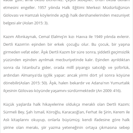
etmesini engeller. 1957 yılında Halk Eğitimi Merkezi Müdürlüğünün
Gölovası ve Hamzalı köylerinde açtığı halk dershanelerinden mezuniyet
belgesi alır (Aslan 2015: 3).
Kazım Altınkaynak, Cemal Elalmış’ın kızı Havva ile 1949 yılında evlenir.
Dertli Kazım’ın eşinden bir erkek çocuğu olur. Bu çocuk, bir yaşına
girmeden vefat eder. Âşık Dertli Kazım bir süre sonra, şiddetli geçimsizlik
yüzünden eşinden ayrılmak mecburiyetinde kalır. Eşinden ayrıldıktan
sonra da İstanbul'a gider, orada millî piyango satıcılığı ve şoförlük,
ardından Almanya'da işçilik yapar; ancak yirmi dört yıl sonra köyüne
dönebilir(Aslan 2015: 50). Âşık, halen bekardır ve Adana'nın Yumurtalık
ilçesinin Gölovası köyünde yaşamını sürdürmektedir (Arı 2009: 416).
Küçük yaşlarda halk hikayelerine oldukça meraklı olan Dertli Kazım;
Sürmeli Bey, Şah İsmail, Köroğlu, Karacaoğlan, Ferhat ile Şirin, Kerem ile
Aslı kitaplarını okuyup, onlarla büyümüş; kendi ifadesine göre halk
şiirine olan merakı, şiir yazma yeteneğinin ortaya çıkmasına sebep