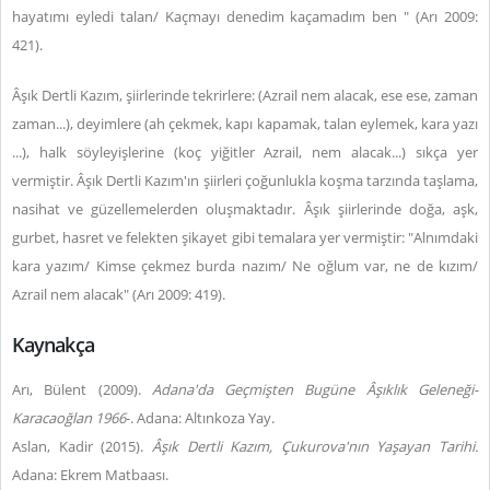
hayatımı eyledi talan/ Kaçmayı denedim kaçamadım ben " (Arı 2009:
421).
Âşık Dertli Kazım, şiirlerinde tekrirlere: (Azrail nem alacak, ese ese, zaman
zaman...), deyimlere (ah çekmek, kapı kapamak, talan eylemek, kara yazı
...), halk söyleyişlerine (koç yiğitler Azrail, nem alacak...) sıkça yer
vermiştir. Âşık Dertli Kazım'ın şiirleri çoğunlukla koşma tarzında taşlama,
nasihat ve güzellemelerden oluşmaktadır. Âşık şiirlerinde doğa, aşk,
gurbet, hasret ve felekten şikayet gibi temalara yer vermiştir: "Alnımdaki
kara yazım/ Kimse çekmez burda nazım/ Ne oğlum var, ne de kızım/
Azrail nem alacak" (Arı 2009: 419).
Kaynakça
Arı, Bülent (2009).
Adana'da Geçmişten Bugüne Âşıklık Geleneği-
Karacaoğlan 1966
-. Adana: Altınkoza Yay.
Aslan, Kadir (2015).
Âşık Dertli Kazım, Çukurova'nın Yaşayan Tarihi.
Adana: Ekrem Matbaası.