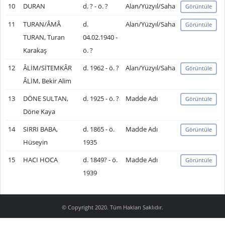
10
DURAN
d. ? - ö. ?
Alan/Yüzyıl/Saha
Görüntüle
11
TURAN/ÂMÂ
d.
Alan/Yüzyıl/Saha
Görüntüle
TURAN, Turan
04.02.1940 -
Karakaş
ö. ?
12
ÂLİM/SİTEMKÂR
d. 1962 - ö. ?
Alan/Yüzyıl/Saha
Görüntüle
ÂLİM, Bekir Alim
13
DÖNE SULTAN,
d. 1925 - ö. ?
Madde Adı
Görüntüle
Döne Kaya
14
SIRRI BABA,
d. 1865 - ö.
Madde Adı
Görüntüle
Hüseyin
1935
15
HACI HOCA
d. 1849? - ö.
Madde Adı
Görüntüle
1939
© Copyright 2020. Tüm Hakları Saklıdır.