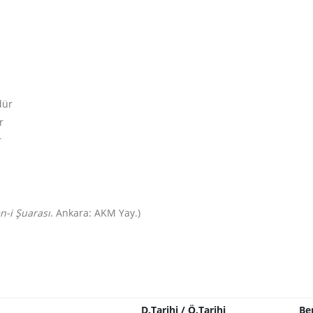
dür
r
r
n-i Şuarası
. Ankara: AKM Yay.)
D.Tarihi / Ö.Tarihi
Be