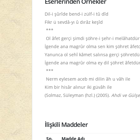
Eserlerinden Örnekler
Dil-i şûrîde bend-i zülf-i tû dîd
Fikr ü sevdâ-yı û dırâz keşîd
***
Ol âfet gerçi şimdi şöhre-i şehr-i melâhatdür
İgende ana magrûr olma sen kim şöhret âfet
Yanunca ol sehî kâmet salınsa gerçi şöhretdü
İgende ana magrûr olma ey dil şöhret âfetdü
***
Nerm eylesem aceb mi dilin âh u vâh ile
Kim bir hisâr alınur iki güvâh ile
(Solmaz, Süleyman (hzl.) (2005).
Ahdi ve Gülşe
İlişkili Maddeler
Sn.
Madde Adı