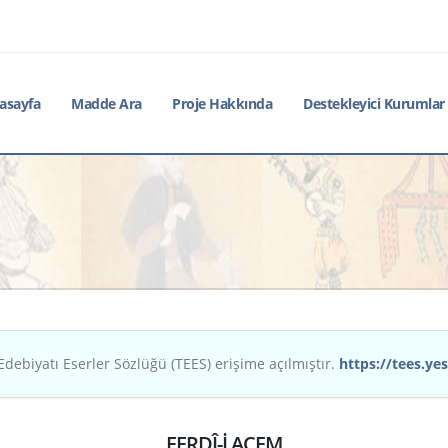
asayfa
Madde Ara
Proje Hakkında
Destekleyici Kurumlar
Edebiyatı Eserler Sözlüğü (TEES) erişime açılmıştır.
https://tees.yes
FERDÎ-İ ACEM