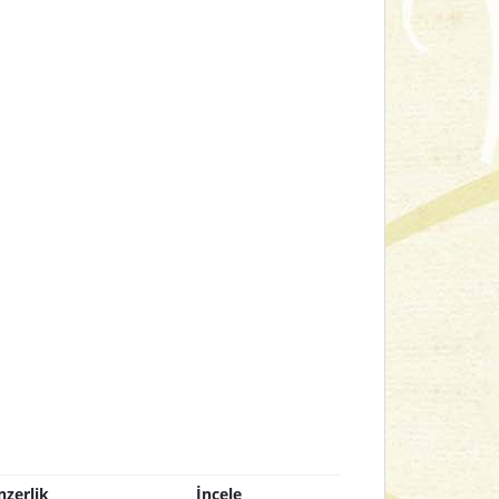
nzerlik
İncele