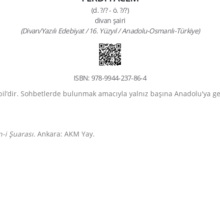
(d. ?/? - ö. ?/?)
divan şairi
(Divan/Yazılı Edebiyat / 16. Yüzyıl / Anadolu-Osmanlı-Türkiye)
ISBN: 978-9944-237-86-4
il’dir. Sohbetlerde bulunmak amacıyla yalnız başına Anadolu'ya geld
-i Şuarası.
Ankara: AKM Yay.