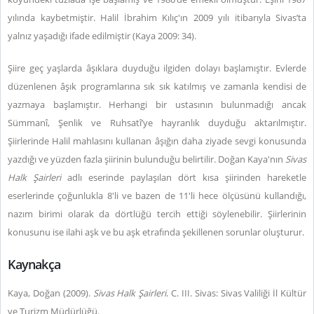
yılında kaybetmiştir. Halil İbrahim Kılıç'ın 2009 yılı itibarıyla Sivas’ta
yalnız yaşadığı ifade edilmiştir (Kaya 2009: 34).
Şiire geç yaşlarda âşıklara duyduğu ilgiden dolayı başlamıştır. Evlerde
düzenlenen âşık programlarına sık sık katılmış ve zamanla kendisi de
yazmaya başlamıştır. Herhangi bir ustasının bulunmadığı ancak
Sümmanî, Şenlik ve Ruhsatî’ye hayranlık duyduğu aktarılmıştır.
Şiirlerinde Halil mahlasını kullanan âşığın daha ziyade sevgi konusunda
yazdığı ve yüzden fazla şiirinin bulunduğu belirtilir. Doğan Kaya'nın
Sivas
Halk Şairleri
adlı eserinde paylaşılan dört kısa şiirinden hareketle
eserlerinde çoğunlukla 8'li ve bazen de 11'li hece ölçüsünü kullandığı,
nazım birimi olarak da dörtlüğü tercih ettiği söylenebilir. Şiirlerinin
konusunu ise ilahi aşk ve bu aşk etrafında şekillenen sorunlar oluşturur.
Kaynakça
Kaya, Doğan (2009).
Sivas Halk Şairleri
. C. III. Sivas: Sivas Valiliği İl Kültür
ve Turizm Müdürlüğü.