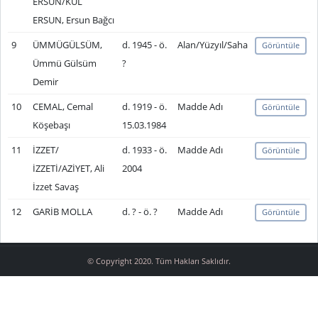
ERSUN/KUL
ERSUN, Ersun Bağcı
9
ÜMMÜGÜLSÜM,
d. 1945 - ö.
Alan/Yüzyıl/Saha
Görüntüle
Ümmü Gülsüm
?
Demir
10
CEMAL, Cemal
d. 1919 - ö.
Madde Adı
Görüntüle
Köşebaşı
15.03.1984
11
İZZET/
d. 1933 - ö.
Madde Adı
Görüntüle
İZZETİ/AZİYET, Ali
2004
İzzet Savaş
12
GARİB MOLLA
d. ? - ö. ?
Madde Adı
Görüntüle
© Copyright 2020. Tüm Hakları Saklıdır.