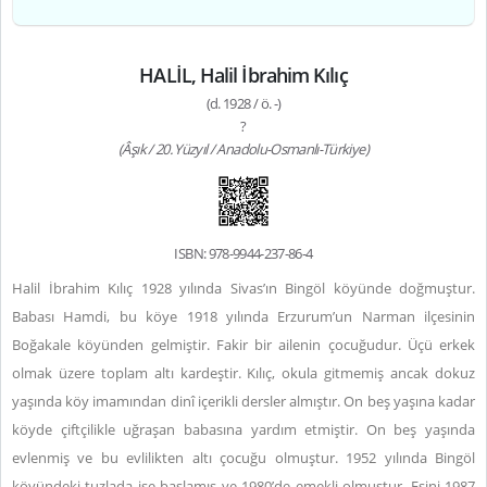
HALİL, Halil İbrahim Kılıç
(d. 1928 / ö. -)
?
(Âşık / 20. Yüzyıl / Anadolu-Osmanlı-Türkiye)
ISBN: 978-9944-237-86-4
Halil İbrahim Kılıç 1928 yılında Sivas’ın Bingöl köyünde doğmuştur.
Babası Hamdi, bu köye 1918 yılında Erzurum’un Narman ilçesinin
Boğakale köyünden gelmiştir. Fakir bir ailenin çocuğudur. Üçü erkek
olmak üzere toplam altı kardeştir. Kılıç, okula gitmemiş ancak dokuz
yaşında köy imamından dinî içerikli dersler almıştır. On beş yaşına kadar
köyde çiftçilikle uğraşan babasına yardım etmiştir. On beş yaşında
evlenmiş ve bu evlilikten altı çocuğu olmuştur. 1952 yılında Bingöl
köyündeki tuzlada işe başlamış ve 1980’de emekli olmuştur. Eşini 1987