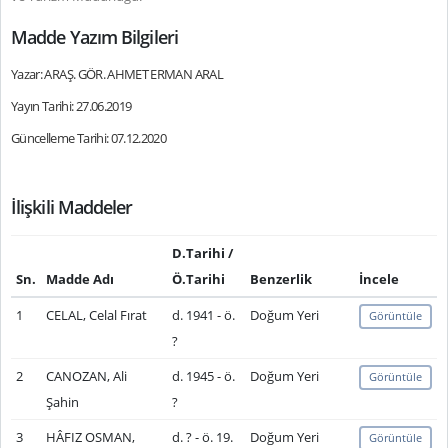
Madde Yazım Bilgileri
Yazar: ARAŞ. GÖR. AHMET ERMAN ARAL
Yayın Tarihi: 27.06.2019
Güncelleme Tarihi: 07.12.2020
İlişkili Maddeler
D.Tarihi /
Sn.
Madde Adı
Ö.Tarihi
Benzerlik
İncele
1
CELAL, Celal Fırat
d. 1941 - ö.
Doğum Yeri
Görüntüle
?
2
CANOZAN, Ali
d. 1945 - ö.
Doğum Yeri
Görüntüle
Şahin
?
3
HÂFIZ OSMAN,
d. ? - ö. 19.
Doğum Yeri
Görüntüle