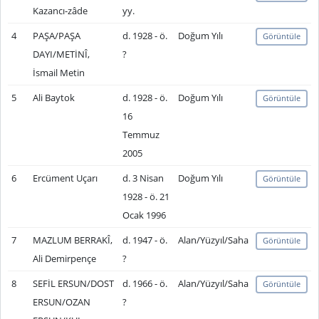
Kazancı-zâde
yy.
4
PAŞA/PAŞA
d. 1928 - ö.
Doğum Yılı
Görüntüle
DAYI/METİNÎ,
?
İsmail Metin
5
Ali Baytok
d. 1928 - ö.
Doğum Yılı
Görüntüle
16
Temmuz
2005
6
Ercüment Uçarı
d. 3 Nisan
Doğum Yılı
Görüntüle
1928 - ö. 21
Ocak 1996
7
MAZLUM BERRAKÎ,
d. 1947 - ö.
Alan/Yüzyıl/Saha
Görüntüle
Ali Demirpençe
?
8
SEFİL ERSUN/DOST
d. 1966 - ö.
Alan/Yüzyıl/Saha
Görüntüle
ERSUN/OZAN
?