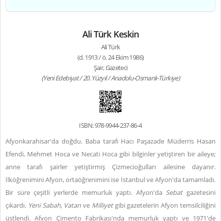
Ali Türk Keskin
Ali Türk
(d. 1913 / ö. 24 Ekim 1986)
Şair, Gazeteci
(Yeni Edebiyat / 20. Yüzyıl / Anadolu-Osmanlı-Türkiye)
ISBN: 978-9944-237-86-4
Afyonkarahisar'da doğdu. Baba tarafı Hacı Paşazade Müderris Hasan
Efendi, Mehmet Hoca ve Necati Hoca gibi bilginler yetiştiren bir aileye;
anne tarafı şairler yetiştirmiş Çizmecioğulları ailesine dayanır.
İlköğrenimini Afyon, ortaöğrenimini ise İstanbul ve Afyon'da tamamladı.
Bir süre çeşitli yerlerde memurluk yaptı. Afyon'da
Sebat
gazetesini
çıkardı.
Yeni Sabah, Vatan
ve
Milliyet
gibi gazetelerin Afyon temsilciliğini
üstlendi. Afyon Çimento Fabrikası'nda memurluk yaptı ve 1971'de