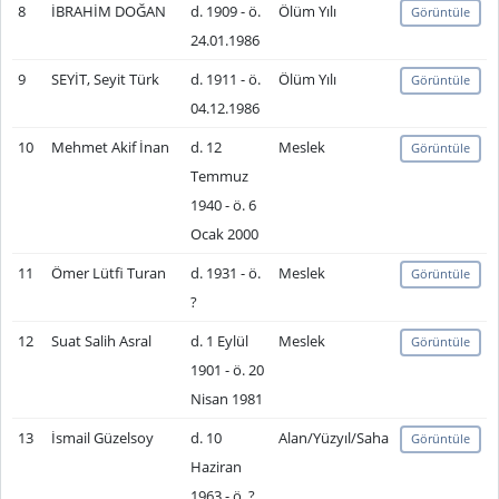
8
İBRAHİM DOĞAN
d. 1909 - ö.
Ölüm Yılı
Görüntüle
24.01.1986
9
SEYİT, Seyit Türk
d. 1911 - ö.
Ölüm Yılı
Görüntüle
04.12.1986
10
Mehmet Akif İnan
d. 12
Meslek
Görüntüle
Temmuz
1940 - ö. 6
Ocak 2000
11
Ömer Lütfi Turan
d. 1931 - ö.
Meslek
Görüntüle
?
12
Suat Salih Asral
d. 1 Eylül
Meslek
Görüntüle
1901 - ö. 20
Nisan 1981
13
İsmail Güzelsoy
d. 10
Alan/Yüzyıl/Saha
Görüntüle
Haziran
1963 - ö. ?