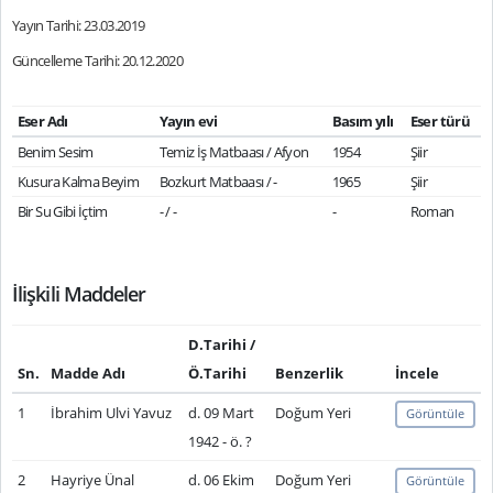
Yayın Tarihi: 23.03.2019
Güncelleme Tarihi: 20.12.2020
Eser Adı
Yayın evi
Basım yılı
Eser türü
Benim Sesim
Temiz İş Matbaası / Afyon
1954
Şiir
Kusura Kalma Beyim
Bozkurt Matbaası / -
1965
Şiir
Bir Su Gibi İçtim
- / -
-
Roman
İlişkili Maddeler
D.Tarihi /
Sn.
Madde Adı
Ö.Tarihi
Benzerlik
İncele
1
İbrahim Ulvi Yavuz
d. 09 Mart
Doğum Yeri
Görüntüle
1942 - ö. ?
2
Hayriye Ünal
d. 06 Ekim
Doğum Yeri
Görüntüle