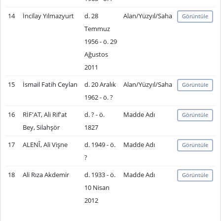
14
İncilay Yılmazyurt
d. 28
Alan/Yüzyıl/Saha
Görüntüle
Temmuz
1956 - ö. 29
Ağustos
2011
15
İsmail Fatih Ceylan
d. 20 Aralık
Alan/Yüzyıl/Saha
Görüntüle
1962 - ö. ?
16
RİF'AT, Ali Rif'at
d. ? - ö.
Madde Adı
Görüntüle
Bey, Silahşör
1827
17
ALENÎ, Ali Vişne
d. 1949 - ö.
Madde Adı
Görüntüle
?
18
Ali Rıza Akdemir
d. 1933 - ö.
Madde Adı
Görüntüle
10 Nisan
2012