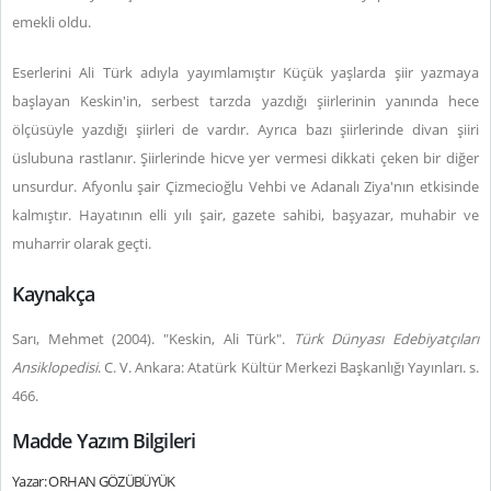
emekli oldu.
Eserlerini Ali Türk adıyla yayımlamıştır Küçük yaşlarda şiir yazmaya
başlayan Keskin'in, serbest tarzda yazdığı şiirlerinin yanında hece
ölçüsüyle yazdığı şiirleri de vardır. Ayrıca bazı şiirlerinde divan şiiri
üslubuna rastlanır. Şiirlerinde hicve yer vermesi dikkati çeken bir diğer
unsurdur. Afyonlu şair Çizmecioğlu Vehbi ve Adanalı Ziya'nın etkisinde
kalmıştır. Hayatının elli yılı şair, gazete sahibi, başyazar, muhabir ve
muharrir olarak geçti.
Kaynakça
Sarı, Mehmet (2004). "Keskin, Ali Türk".
Türk Dünyası Edebiyatçıları
Ansiklopedisi
. C. V. Ankara: Atatürk Kültür Merkezi Başkanlığı Yayınları. s.
466.
Madde Yazım Bilgileri
Yazar: ORHAN GÖZÜBÜYÜK