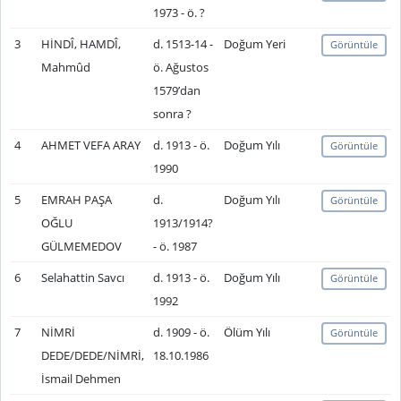
1973 - ö. ?
3
HİNDÎ, HAMDÎ,
d. 1513-14 -
Doğum Yeri
Görüntüle
Mahmûd
ö. Ağustos
1579’dan
sonra ?
4
AHMET VEFA ARAY
d. 1913 - ö.
Doğum Yılı
Görüntüle
1990
5
EMRAH PAŞA
d.
Doğum Yılı
Görüntüle
OĞLU
1913/1914?
GÜLMEMEDOV
- ö. 1987
6
Selahattin Savcı
d. 1913 - ö.
Doğum Yılı
Görüntüle
1992
7
NİMRİ
d. 1909 - ö.
Ölüm Yılı
Görüntüle
DEDE/DEDE/NİMRİ,
18.10.1986
İsmail Dehmen