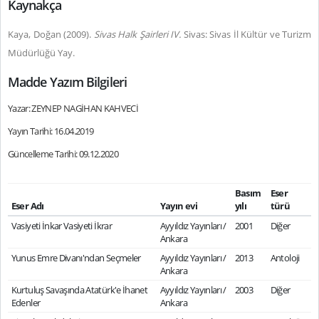
Kaynakça
Kaya, Doğan (2009).
Sivas Halk Şairleri IV.
Sivas: Sivas İl Kültür ve Turizm
Müdürlüğü Yay.
Madde Yazım Bilgileri
Yazar: ZEYNEP NAGİHAN KAHVECİ
Yayın Tarihi: 16.04.2019
Güncelleme Tarihi: 09.12.2020
Basım
Eser
Eser Adı
Yayın evi
yılı
türü
Vasiyeti İnkar Vasiyeti İkrar
Ayyıldız Yayınları /
2001
Diğer
Ankara
Yunus Emre Divanı'ndan Seçmeler
Ayyıldız Yayınları /
2013
Antoloji
Ankara
Kurtuluş Savaşında Atatürk'e İhanet
Ayyıldız Yayınları /
2003
Diğer
Edenler
Ankara