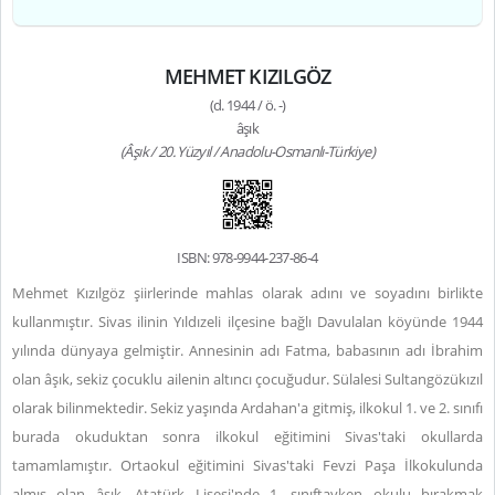
MEHMET KIZILGÖZ
(d. 1944 / ö. -)
âşık
(Âşık / 20. Yüzyıl / Anadolu-Osmanlı-Türkiye)
ISBN: 978-9944-237-86-4
Mehmet Kızılgöz şiirlerinde mahlas olarak adını ve soyadını birlikte
kullanmıştır. Sivas ilinin Yıldızeli ilçesine bağlı Davulalan köyünde 1944
yılında dünyaya gelmiştir. Annesinin adı Fatma, babasının adı İbrahim
olan âşık, sekiz çocuklu ailenin altıncı çocuğudur. Sülalesi Sultangözükızıl
olarak bilinmektedir. Sekiz yaşında Ardahan'a gitmiş, ilkokul 1. ve 2. sınıfı
burada okuduktan sonra ilkokul eğitimini Sivas'taki okullarda
tamamlamıştır. Ortaokul eğitimini Sivas'taki Fevzi Paşa İlkokulunda
almış olan âşık, Atatürk Lisesi'nde 1. sınıftayken okulu bırakmak