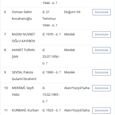
1944 - ö. ?
6
Osman Selim
d. 21
Doğum Yılı
Görüntüle
Kocahanoğlu
Temmuz
1944 - ö. ?
7
RASİM NÜSRET
d. 1970 - ö. ?
Meslek
Görüntüle
OĞLU KAYIBOV
8
AHMET TURAN
d.
Meslek
Görüntüle
ŞAN
25.07.1956 -
ö. ?
9
SEVDA, Pakize
d. 1960 - ö. ?
Meslek
Görüntüle
Gulamî İbrahimî
10
MERÂMÎ, Seyfi
d.
Alan/Yüzyıl/Saha
Görüntüle
Yıldız
15.02.1965 -
ö. ?
11
KURBANÎ, Kurban
d. 1923 - ö. ?
Alan/Yüzyıl/Saha
Görüntüle