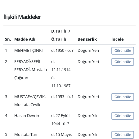
İlişkili Maddeler
D.Tarihi /
Sn.
Madde Adı
Ö.Tarihi
Benzerlik
İncele
1
MEHMET ÇINKI
d. 1950 - ö. ?
Doğum Yeri
Görüntüle
2
FERYADÎ/SEFİL
d.
Doğum Yeri
Görüntüle
FERYADÎ, Mustafa
12.11.1914 -
Çağıran
ö.
11.10.1987
3
MUSTAFA/ÇEVİK,
d. 1953 - ö. ?
Doğum Yeri
Görüntüle
Mustafa Çevik
4
Hasan Devrim
d. 27 Eylül
Doğum Yılı
Görüntüle
1944 - ö. ?
5
Mustafa Tan
d. 15 Mayıs
Doğum Yılı
Görüntüle