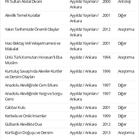
Pir Sultan Abdal Divanı
Ayyıldız Yayınları /
2000
Antoloji
Ankara
Alevilik Temel Kurallar
Ayyıldız Yayınları /
2001
Diğer
Ankara
Yakın Tarihimizde Önemli Olaylar
Ayyıldız Yayınları /
2012
Araştırma
Ankara
Hacı Bektaş Veli Velayetnamesi ve
Ayyıldız Yayınları /
2001
Diğer
Makalat
Ankara
Ünlü Türk Komutan Horasan'lı Eba
Ayyıldız / Ankara
1994
Araştırma
Müslim
Kurtuluş Savaşı'nda Aleviler-Kürtler
Ayyıldız / Ankara
1996
Araştırma
ve Dersim Olayları
Anadolu Aleviliğinde Cem Erkanı
Ayyıldız / Ankara
1997
Diğer
Anadolu Aleviliğinde Yargı ve Sorgu
Ayyıldız Yayınları /
1997
Diğer
Cemi
Ankara
Cabbar Kulu
Ayyıldız / Ankara
2001
Diğer
Kerbela ve Oniki İmamlar
Ayyıldız / Ankara
1999
Diğer
Gülbank Alevilikte Dua
Ayyıldız / Ankara
2012
Diğer
Kürtlüğün Doğuşu ve Dersim
Ayyıldız / Ankara
2013
Araştırma