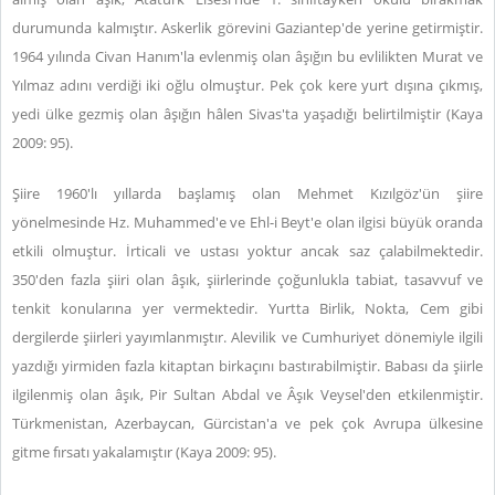
durumunda kalmıştır. Askerlik görevini Gaziantep'de yerine getirmiştir.
1964 yılında Civan Hanım'la evlenmiş olan âşığın bu evlilikten Murat ve
Yılmaz adını verdiği iki oğlu olmuştur. Pek çok kere yurt dışına çıkmış,
yedi ülke gezmiş olan âşığın hâlen Sivas'ta yaşadığı belirtilmiştir (Kaya
2009: 95).
Şiire 1960'lı yıllarda başlamış olan Mehmet Kızılgöz'ün şiire
yönelmesinde Hz. Muhammed'e ve Ehl-i Beyt'e olan ilgisi büyük oranda
etkili olmuştur. İrticali ve ustası yoktur ancak saz çalabilmektedir.
350'den fazla şiiri olan âşık, şiirlerinde çoğunlukla tabiat, tasavvuf ve
tenkit konularına yer vermektedir. Yurtta Birlik, Nokta, Cem gibi
dergilerde şiirleri yayımlanmıştır. Alevilik ve Cumhuriyet dönemiyle ilgili
yazdığı yirmiden fazla kitaptan birkaçını bastırabilmiştir. Babası da şiirle
ilgilenmiş olan âşık, Pir Sultan Abdal ve Âşık Veysel'den etkilenmiştir.
Türkmenistan, Azerbaycan, Gürcistan'a ve pek çok Avrupa ülkesine
gitme fırsatı yakalamıştır (Kaya 2009: 95).