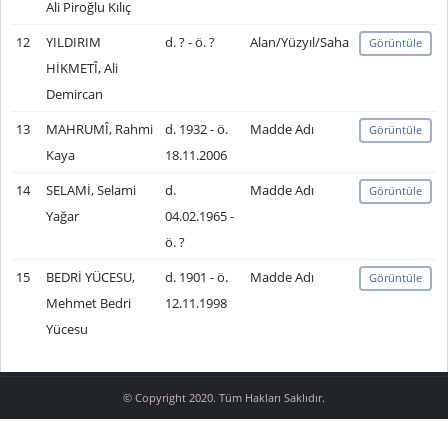
Ali Piroğlu Kılıç
12
YILDIRIM
d. ? - ö. ?
Alan/Yüzyıl/Saha
Görüntüle
HİKMETÎ, Ali
Demircan
13
MAHRUMÎ, Rahmi
d. 1932 - ö.
Madde Adı
Görüntüle
Kaya
18.11.2006
14
SELAMİ, Selami
d.
Madde Adı
Görüntüle
Yağar
04.02.1965 -
ö. ?
15
BEDRİ YÜCESU,
d. 1901 - ö.
Madde Adı
Görüntüle
Mehmet Bedri
12.11.1998
Yücesu
© Copyright 2020. Tüm Hakları Saklıdır.