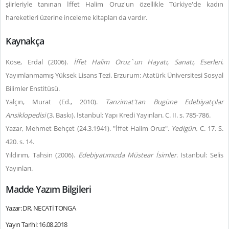
şiirleriyle tanınan İffet Halim Oruz'un özellikle Türkiye'de kadın
hareketleri üzerine inceleme kitapları da vardır.
Kaynakça
Köse, Erdal (2006).
İffet Halim Oruz`un Hayatı, Sanatı, Eserleri
.
Yayımlanmamış Yüksek Lisans Tezi. Erzurum: Atatürk Üniversitesi Sosyal
Bilimler Enstitüsü.
Yalçın, Murat (Ed., 2010).
Tanzimat'tan Bugüne Edebiyatçılar
Ansiklopedisi
(3. Baskı). İstanbul: Yapı Kredi Yayınları. C. II. s. 785-786.
Yazar, Mehmet Behçet (24.3.1941). "İffet Halim Oruz".
Yedigün.
C. 17. S.
420. s. 14.
Yıldırım, Tahsin (2006).
Edebiyatımızda Müstear İsimler
. İstanbul: Selis
Yayınları.
Madde Yazım Bilgileri
Yazar: DR. NECATİ TONGA
Yayın Tarihi: 16.08.2018