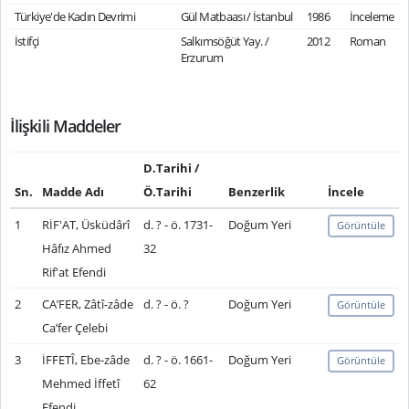
Türkiye'de Kadın Devrimi
Gül Matbaası / İstanbul
1986
İnceleme
İstifçi
Salkımsöğüt Yay. /
2012
Roman
Erzurum
İlişkili Maddeler
D.Tarihi /
Sn.
Madde Adı
Ö.Tarihi
Benzerlik
İncele
1
RİF'AT, Üsküdârî
d. ? - ö. 1731-
Doğum Yeri
Görüntüle
Hâfız Ahmed
32
Rif'at Efendi
2
CA’FER, Zâtî-zâde
d. ? - ö. ?
Doğum Yeri
Görüntüle
Ca’fer Çelebi
3
İFFETÎ, Ebe-zâde
d. ? - ö. 1661-
Doğum Yeri
Görüntüle
Mehmed İffetî
62
Efendi