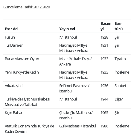
Güncelleme Tarihi: 20.12.2020
Basım
Eser
Eser Adı
Yayın evi
yılı
türü
Füsun
? / İstanbul
1928
Şiir
Tul Daireleri
Hakimiyeti Milliye
1931
Şiir
Matbaası / Ankara
Burla: Manzum Oyun
Maarif Vekaleti Yay. /
1933
Tiyatro
Ankara
Yeni Türkiye'de Kadın
Hakimiyeti Milliye
1933
İnceleme
Matbaası / Ankara
Arkadaşlar!
Selâmet Basımevi /
1936
Sohbet
İstanbul
Türkiye'de Fiyat Murakabesi:
? / İstanbul
1944
Diğer
Mevzuat ve Tatbikat
Kışın Bahar
Çolakoğlu Matbaası /
1965
Şiir
İstanbul
Atatürk Döneminde Türkiye'de
Gül Matbaası / İstanbul
1986
İnceleme
Kadın Devrimi