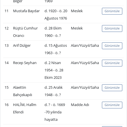
Bilger
1969
11
Mustafa Baydar
d. 1920 - ö. 20
Meslek
Görüntüle
Ağustos 1976
12
Rüştü Cumhur
d. 28 Ekim
Meslek
Görüntüle
Orancı
1960 - ö. ?
13
Arif Dülger
d. 15 Ağustos
Alan/Yüzyıl/Saha
Görüntüle
1963 - ö. ?
14
Recep Seyhan
d. 2 Nisan
Alan/Yüzyıl/Saha
Görüntüle
1954 - ö. 28
Ekim 2023
15
Alaettin
d. 25 Aralık
Alan/Yüzyıl/Saha
Görüntüle
Bahçekapılı
1948 - ö. ?
16
HALÎM, Halîm
d. ? - ö. 1669
Madde Adı
Görüntüle
Efendi
-70 yılında
hayatta