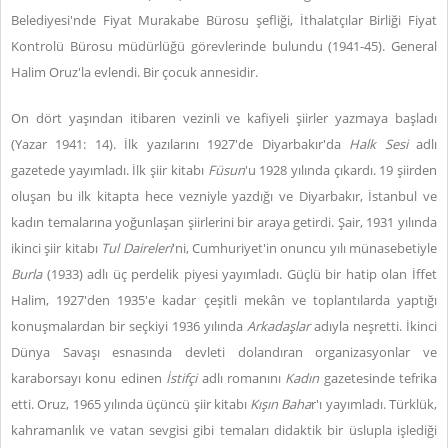
Belediyesi'nde Fiyat Murakabe Bürosu şefliği, İthalatçılar Birliği Fiyat
Kontrolü Bürosu müdürlüğü görevlerinde bulundu (1941-45). General
Halim Oruz'la evlendi. Bir çocuk annesidir.
On dört yaşından itibaren vezinli ve kafiyeli şiirler yazmaya başladı
(Yazar 1941: 14). İlk yazılarını 1927'de Diyarbakır'da
Halk Sesi
adlı
gazetede yayımladı. İlk şiir kitabı
Füsun
'u 1928 yılında çıkardı. 19 şiirden
oluşan bu ilk kitapta hece vezniyle yazdığı ve Diyarbakır, İstanbul ve
kadın temalarına yoğunlaşan şiirlerini bir araya getirdi.
Şair, 1931 yılında
ikinci şiir kitabı
Tul Daireleri
'ni, Cumhuriyet'in onuncu yılı münasebetiyle
Burla
(1933)
adlı üç perdelik piyesi yayımladı. Güçlü bir hatip olan İffet
Halim, 1927'den 1935'e kadar çeşitli mekân ve toplantılarda yaptığı
konuşmalardan bir seçkiyi 1936 yılında
Arkadaşlar
adıyla neşretti. İkinci
Dünya Savaşı esnasında devleti dolandıran organizasyonlar ve
karaborsayı konu edinen
İstifçi
adlı romanını
Kadın
gazetesinde tefrika
etti. Oruz, 1965 yılında üçüncü şiir kitabı
Kışın Baha
r'ı yayımladı. Türklük,
kahramanlık ve vatan sevgisi gibi temaları didaktik bir üslupla işlediği