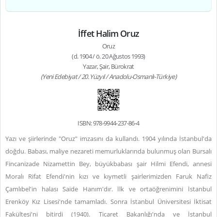
İffet Halim Oruz
Oruz
(d. 1904 / ö. 20 Ağustos 1993)
Yazar, Şair, Bürokrat
(Yeni Edebiyat / 20. Yüzyıl / Anadolu-Osmanlı-Türkiye)
ISBN: 978-9944-237-86-4
Yazı ve şiirlerinde "Oruz" imzasını da kullandı. 1904 yılında İstanbul'da
doğdu. Babası, maliye nezareti memurluklarında bulunmuş olan Bursalı
Fincanizade Nizamettin Bey, büyükbabası şair Hilmi Efendi, annesi
Moralı Rifat Efendi'nin kızı ve kıymetli şairlerimizden Faruk Nafiz
Çamlıbel'in halası Saide Hanım'dır. İlk ve ortaöğrenimini İstanbul
Erenköy Kız Lisesi'nde tamamladı. Sonra İstanbul Üniversitesi İktisat
Fakültesi'ni bitirdi (1940). Ticaret Bakanlığı'nda ve İstanbul