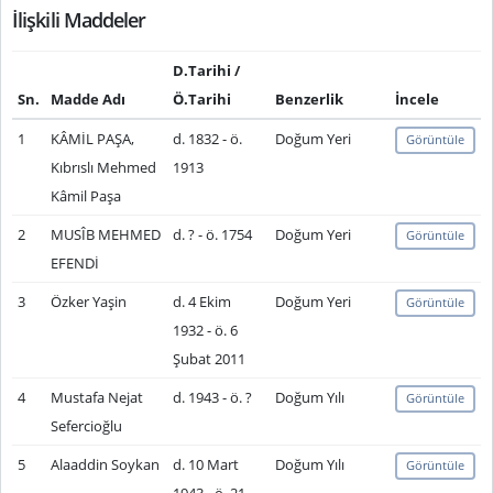
İlişkili Maddeler
D.Tarihi /
Sn.
Madde Adı
Ö.Tarihi
Benzerlik
İncele
1
KÂMİL PAŞA,
d. 1832 - ö.
Doğum Yeri
Görüntüle
Kıbrıslı Mehmed
1913
Kâmil Paşa
2
MUSÎB MEHMED
d. ? - ö. 1754
Doğum Yeri
Görüntüle
EFENDİ
3
Özker Yaşin
d. 4 Ekim
Doğum Yeri
Görüntüle
1932 - ö. 6
Şubat 2011
4
Mustafa Nejat
d. 1943 - ö. ?
Doğum Yılı
Görüntüle
Sefercioğlu
5
Alaaddin Soykan
d. 10 Mart
Doğum Yılı
Görüntüle