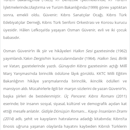
İşletmelerinde,Ulaştırma ve Turizm Bakanlığında (1999) görev yaptıktan
sonra, emekli oldu. Güvenir; Kıbrıs Sanatçılar Ocağı, Kıbrıs Türk
Edebiyatçılar Derneği, Kıbrıs Türk Senfoni Orkestrası ve Korosu kurucu
üyesidir. Hâlen Lefkoşa’da yaşayan Osman Güvenir, evli ve iki çocuk
babasıdır.
Osman Güvenir’in ilk şiir ve hikâyeleri
Halkın Sesi
gazetesinde (1962)
yayımlandı.
Yakın Dergisi’
nin kurucularındandır (1964).
Halkın Sesi
,
Birlik
ve Vatan,
gazetelerinde yazdı.
Günaydın Kıbrıs
gazetesinin açtığı Millî
Marş Yarışması’nda birincilik ödülüne lâyık görüldü. KKTC Milli Eğitim
Bakanlığının hikâye yarışmalarında birincilik, ikincilik ödülleri ve
mansiyon aldı. Mücahirlerle ilgili bir marşın sözlerini de yazan Güvenir’in,
başka şiirleri de bestelenmiştir.
Üç Pencere: Kıbrıs Romanı
(2011)
eserinde; bir insanın sosyal, siyasal, kültürel ve demografik açıdan kat
ettiği mesafe anlatılır.
Gidişle Dönüşün Romanı… Kayıp İnsanların Dramı
(2014)
adlı, şehit ve kayıpların hatıralarına adadığı kitabında; Kıbrıs’ta
Enosis uğruna yaşanan olaylarda hayatını kaybeden Kıbrıslı Türklerin