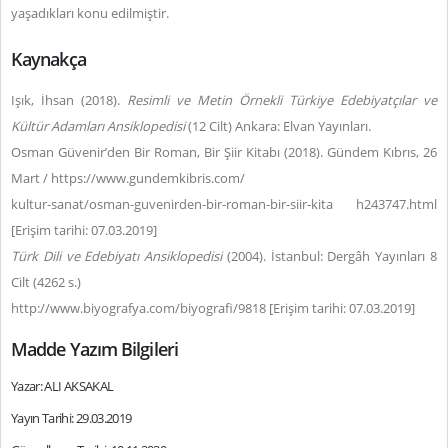
yaşadıkları konu edilmiştir.
Kaynakça
Işık, İhsan (2018).
Resimli ve Metin Örnekli
Türkiye Edebiyatçılar ve
Kültür Adamları Ansiklopedisi
(12 Cilt) Ankara: Elvan Yayınları.
Osman Güvenir’den Bir Roman, Bir Şiir Kitabı (2018). Gündem Kıbrıs, 26
Mart / https://www.gundemkibris.com/
kultur-sanat/osman-guvenirden-bir-roman-bir-siir-kita h243747.html
[Erişim tarihi: 07.03.2019]
Türk Dili ve Edebiyatı Ansiklopedisi
(2004). İstanbul: Dergâh Yayınları 8
Cilt (4262 s.)
http://www.biyografya.com/biyografi/9818 [Erişim tarihi: 07.03.2019]
Madde Yazım Bilgileri
Yazar: ALI AKSAKAL
Yayın Tarihi: 29.03.2019