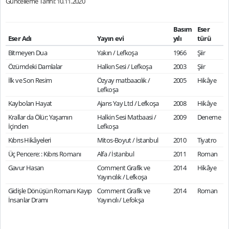
Güncelleme Tarihi: 10.11.2020
Basım
Eser
Eser Adı
Yayın evi
yılı
türü
Bitmeyen Dua
Yakın / Lefkoşa
1966
Şiir
Özümdeki Damlalar
Halkın Sesi / Lefkoşa
2003
Şiir
İlk ve Son Resim
Özyay matbaacılık /
2005
Hikâye
Lefkoşa
Kaybolan Hayat
Ajans Yay Ltd / Lefkoşa
2008
Hikâye
Krallar da Ölür; Yaşamın
Halkin Sesi Matbaasi /
2009
Deneme
İçinden
Lefkoşa
Kıbrıs Hikâyeleri
Mitos-Boyut / İstanbul
2010
Tiyatro
Üç Pencere: : Kıbrıs Romanı
Alfa / İstanbul
2011
Roman
Gavur Hasan
Comment Grafik ve
2014
Hikâye
Yayıncılık / Lefkoşa
Gidişle Dönüşün Romanı Kayıp
Comment Grafik ve
2014
Roman
İnsanlar Dramı
Yayıncılı / Lefokşa