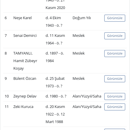
1943 - ö. 21
Kasım 2020
6
Neşe Karel
d. 4 Ekim
Doğum Yılı
Görüntüle
1943 - ö. ?
7
Senai Demirci
d. 11 Kasım
Meslek
Görüntüle
1964 - ö. ?
8
TAMYANLI,
d. 1897 - ö.
Meslek
Görüntüle
Hamit Zübeyr
1984
Koşay
9
Bülent Özcan
d. 25 Şubat
Meslek
Görüntüle
1973 - ö. ?
10
Zeynep Delav
d. 1980 - ö. ?
Alan/Yüzyıl/Saha
Görüntüle
11
Zeki Kuruca
d. 20 Kasım
Alan/Yüzyıl/Saha
Görüntüle
1922 - ö. 12
Mart 1988