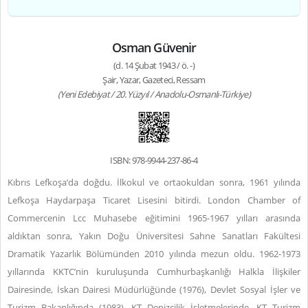
Osman Güvenir
(d. 14 Şubat 1943 / ö. -)
Şair, Yazar, Gazeteci, Ressam
(Yeni Edebiyat / 20. Yüzyıl / Anadolu-Osmanlı-Türkiye)
ISBN: 978-9944-237-86-4
Kıbrıs Lefkoşa’da doğdu. İlkokul ve ortaokuldan sonra, 1961 yılında
Lefkoşa Haydarpaşa Ticaret Lisesini bitirdi. London Chamber of
Commercenin Lcc Muhasebe eğitimini 1965-1967 yılları arasında
aldıktan sonra, Yakın Doğu Üniversitesi Sahne Sanatları Fakültesi
Dramatik Yazarlık Bölümünden 2010 yılında mezun oldu. 1962-1973
yıllarında KKTC’nin kuruluşunda Cumhurbaşkanlığı Halkla İlişkiler
Dairesinde, İskan Dairesi Müdürlüğünde (1976), Devlet Sosyal İşler ve
Turizm Bakanlığında (1983), KT Denizcilik İşletmelerinde, KT Turizm