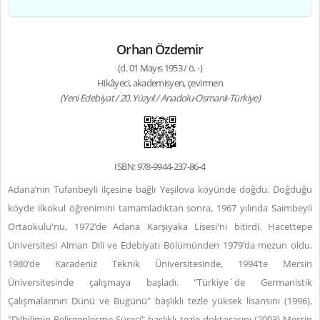
Orhan Özdemir
(d. 01 Mayıs 1953 / ö. -)
Hikâyeci, akademisyen, çevirmen
(Yeni Edebiyat / 20. Yüzyıl / Anadolu-Osmanlı-Türkiye)
ISBN: 978-9944-237-86-4
Adana’nın Tufanbeyli ilçesine bağlı Yeşilova köyünde doğdu. Doğduğu
köyde ilkokul öğrenimini tamamladıktan sonra, 1967 yılında Saimbeyli
Ortaokulu'nu, 1972’de Adana Karşıyaka Lisesi'ni bitirdi. Hacettepe
Üniversitesi Alman Dili ve Edebiyatı Bölümünden 1979’da mezun oldu.
1980’de Karadeniz Teknik Üniversitesinde, 1994’te Mersin
Üniversitesinde çalışmaya başladı. "Türkiye`de Germanistik
Çalışmalarının Dünü ve Bugünü" başlıklı tezle yüksek lisansını (1996),
"Dilbilimin Belirgenleşme Süreci" başlıklı tezle doktorasını (2003) Mersin