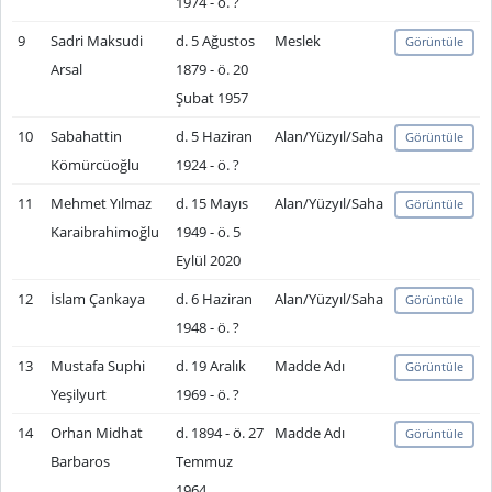
1974 - ö. ?
9
Sadri Maksudi
d. 5 Ağustos
Meslek
Görüntüle
Arsal
1879 - ö. 20
Şubat 1957
10
Sabahattin
d. 5 Haziran
Alan/Yüzyıl/Saha
Görüntüle
Kömürcüoğlu
1924 - ö. ?
11
Mehmet Yılmaz
d. 15 Mayıs
Alan/Yüzyıl/Saha
Görüntüle
Karaibrahimoğlu
1949 - ö. 5
Eylül 2020
12
İslam Çankaya
d. 6 Haziran
Alan/Yüzyıl/Saha
Görüntüle
1948 - ö. ?
13
Mustafa Suphi
d. 19 Aralık
Madde Adı
Görüntüle
Yeşilyurt
1969 - ö. ?
14
Orhan Midhat
d. 1894 - ö. 27
Madde Adı
Görüntüle
Barbaros
Temmuz
1964