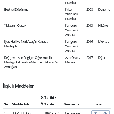
İstanbul
Eleştirel Düşünme
Kriter
2008
Deneme
Yayınları /
İstanbul
Yıldızların Olacak
Kanguru
2013
Hikâye
Yayınevi /
Ankara
İlyas Halil ve Nuri Abaç’ın Kanada
Kanguru
2016
Mektup
Mektupları
Yayınevi /
Ankara
Değişen İnsan Değişen Öğretmenlik
Avcı Ofset /
2017
Diğer
Mesleği: Ali Uysal ve Mehmet Babacan’a
Mersin
Armağan
İlişkili Maddeler
D.Tarihi /
Sn.
Madde Adı
Ö.Tarihi
Benzerlik
İncele
1
HAMİT HAKKI
d. 1894 - ö. ?
Doğum Yeri
Görüntüle