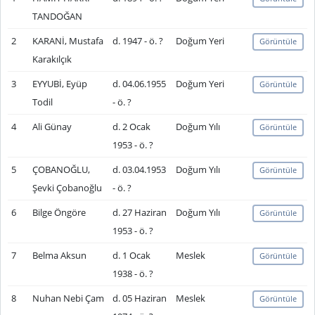
TANDOĞAN
2
KARANİ, Mustafa
d. 1947 - ö. ?
Doğum Yeri
Görüntüle
Karakılçık
3
EYYUBİ, Eyüp
d. 04.06.1955
Doğum Yeri
Görüntüle
Todil
- ö. ?
4
Ali Günay
d. 2 Ocak
Doğum Yılı
Görüntüle
1953 - ö. ?
5
ÇOBANOĞLU,
d. 03.04.1953
Doğum Yılı
Görüntüle
Şevki Çobanoğlu
- ö. ?
6
Bilge Öngöre
d. 27 Haziran
Doğum Yılı
Görüntüle
1953 - ö. ?
7
Belma Aksun
d. 1 Ocak
Meslek
Görüntüle
1938 - ö. ?
8
Nuhan Nebi Çam
d. 05 Haziran
Meslek
Görüntüle