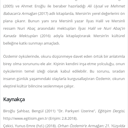
(2005) ve Ahmet Eroğlu ile beraber hazırladığı
Ali Uysal ve Mehmet
Babacan’a Armağan
(2017) adlı kitaplarda, Mersin’in yerel değerlerini ön
plana çıkarır. Bunun yanı sıra Mersinli yazar İlyas Halil ve Mersinli
ressam Nuri Abaç arasındaki mektupları
İlyas Halil ve Nuri Abaç’ın
Kanada Mektupları
(2016) adıyla kitaplaştırarak Mersin’in kültürel
belleğine katkı sunmayı amaçladı.
Özdemir öykülerinde, okuru düşünmeye davet eden örtük bir anlatımla
birey olma sorununu ele alır. Kişinin kendini inşa etme yolculuğu, onun
öykülerinin temel izleği olarak kabul edilebilir. Bu sorunu, sıradan
insanın günlük yaşamındaki olaylarla kurgusallaştıran Özdemir, okurun
eleştirel kültür bilincine seslenmeye çalışır.
Kaynakça
Biroğlu Şahbaz, Bengül (2011) "Dr. Parkyeri Üzerine",
Eğitişim Dergisi
,
http://www.egitisim.gen.tr (Erişim: 2.8.2018).
Çekici, Yunus Emre (hzl.) (2018).
Orhan Özdemir’e Armağan: 21. Yüzyılda