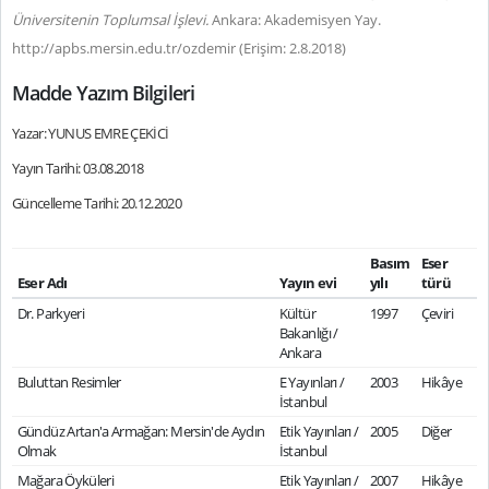
Üniversitenin Toplumsal İşlevi.
Ankara: Akademisyen Yay.
http://apbs.mersin.edu.tr/ozdemir (Erişim: 2.8.2018)
Madde Yazım Bilgileri
Yazar: YUNUS EMRE ÇEKİCİ
Yayın Tarihi: 03.08.2018
Güncelleme Tarihi: 20.12.2020
Basım
Eser
Eser Adı
Yayın evi
yılı
türü
Dr. Parkyeri
Kültür
1997
Çeviri
Bakanlığı /
Ankara
Buluttan Resimler
E Yayınları /
2003
Hikâye
İstanbul
Gündüz Artan'a Armağan: Mersin'de Aydın
Etik Yayınları /
2005
Diğer
Olmak
İstanbul
Mağara Öyküleri
Etik Yayınları /
2007
Hikâye