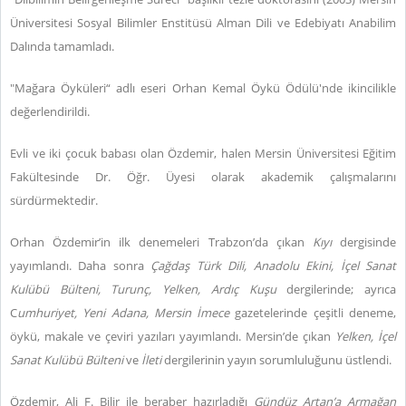
Üniversitesi Sosyal Bilimler Enstitüsü Alman Dili ve Edebiyatı Anabilim
Dalında tamamladı.
"Mağara Öyküleri“ adlı eseri Orhan Kemal Öykü Ödülü'nde ikincilikle
değerlendirildi.
Evli ve iki çocuk babası olan Özdemir, halen Mersin Üniversitesi Eğitim
Fakültesinde Dr. Öğr. Üyesi olarak akademik çalışmalarını
sürdürmektedir.
Orhan Özdemir’in ilk denemeleri Trabzon’da çıkan
Kıyı
dergisinde
yayımlandı. Daha sonra
Çağdaş Türk Dili, Anadolu Ekini, İçel Sanat
Kulübü Bülteni, Turunç, Yelken, Ardıç Kuşu
dergilerinde; ayrıca
C
umhuriyet, Yeni Adana, Mersin İmece
gazetelerinde çeşitli deneme,
öykü, makale ve çeviri yazıları yayımlandı. Mersin’de çıkan
Yelken, İçel
Sanat Kulübü Bülteni
ve
İleti
dergilerinin yayın sorumluluğunu üstlendi.
Özdemir, Ali F. Bilir ile beraber hazırladığı
Gündüz Artan’a Armağan