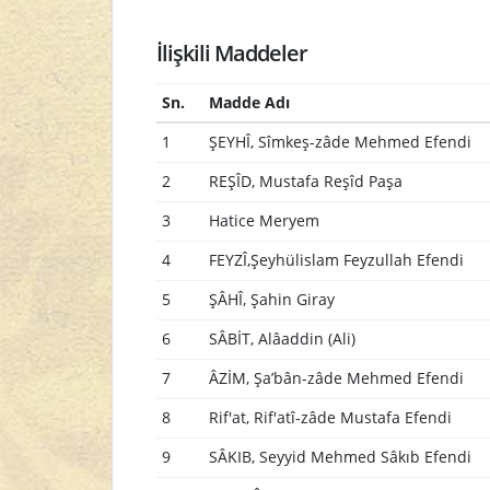
İlişkili Maddeler
Sn.
Madde Adı
1
ŞEYHÎ, Sîmkeş-zâde Mehmed Efendi
2
REŞÎD, Mustafa Reşîd Paşa
3
Hatice Meryem
4
FEYZÎ,Şeyhülislam Feyzullah Efendi
5
ŞÂHÎ, Şahin Giray
6
SÂBİT, Alâaddin (Ali)
7
ÂZİM, Şa’bân-zâde Mehmed Efendi
8
Rif'at, Rif'atî-zâde Mustafa Efendi
9
SÂKIB, Seyyid Mehmed Sâkıb Efendi