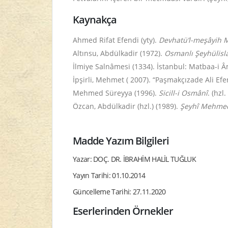
Kaynakça
Ahmed Rifat Efendi (yty).
Devhatü’l-meşâyih 
Altınsu, Abdülkadir (1972).
Osmanlı Şeyhülisl
İlmiye Salnâmesi (1334). İstanbul: Matbaa-i Â
İpşirli, Mehmet ( 2007). “Paşmakçızade Ali Efe
Mehmed Süreyya (1996).
Sicill-i Osmânî
. (hzl
Özcan, Abdülkadir (hzl.) (1989).
Şeyhî Mehme
Madde Yazım Bilgileri
Yazar: DOÇ. DR. İBRAHİM HALİL TUĞLUK
Yayın Tarihi: 01.10.2014
Güncelleme Tarihi: 27.11.2020
Eserlerinden Örnekler