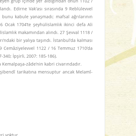
temeyen grup içinde yer aldığından onun 1102 /
andı. Edirne Vak'ası sırasında 9 Reblülevvel
en bunu kabule yanaşmadı; mafsal ağrılarının
6 Ocak 1704’te şeyhülislamlık ikinci defa Ali
hülislamlık makamından alındı. 27 Şevval 1118 /
ndaki bir yalıya taşındı. İstanbul’da kalması
 19 Cemâziyelevvel 1122 / 16 Temmuz 1710’da
40; İpşirli, 2007: 185-186).
da Kemalpaşa-zâde’nin kabri civarındadır.
Nakşibendî tarikatına mensuptur ancak Melamî-
ri yoktur.