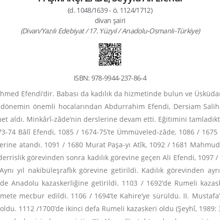
(d. 1048/1639 - ö. 1124/1712)
divan şairi
(Divan/Yazılı Edebiyat / 17. Yüzyıl / Anadolu-Osmanlı-Türkiye)
ISBN: 978-9944-237-86-4
hmed Efendi’dir. Babası da kadılık da hizmetinde bulun ve Üsküdar 
onra dönemin önemli hocalarından Abdurrahim Efendi, Dersiam Sal
et aldı. Minkârî-zâde’nin derslerine devam etti. Eğitimini tamlad
73-74 Bâlî Efendi, 1085 / 1674-75’te Ümmüveled-zâde, 1086 / 1675
rine atandı. 1091 / 1680 Murat Paşa-yı Atîk, 1092 / 1681 Mahmud 
rislik görevinden sonra kadılık görevine geçen Ali Efendi, 1097 /
ynı yıl nakibüleşraflık görevine getirildi. Kadılık görevinden ay
1’de Anadolu kazaskerliğine getirildi. 1103 / 1692’de Rumeli kazas
amete mecbur edildi. 1106 / 1694’te Kahire’ye sürüldü. II. Mustafa’
oldu. 1112 /1700’de ikinci defa Rumeli kazaskeri oldu (Şeyhî, 1989: 33