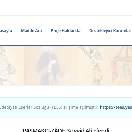
asayfa
Madde Ara
Proje Hakkında
Destekleyici Kurumlar
Edebiyatı Eserler Sözlüğü (TEES) erişime açılmıştır.
https://tees.yes
PAŞMAKÇI-ZÂDE, Seyyid Ali Efendi