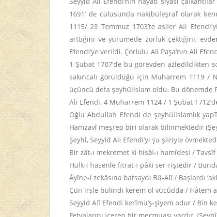
Seyyid Ali Efendi’nin hayatı siyasi çalkantıl
1691’ de cülusunda nakibüleşraf olarak kend
1115/ 23 Temmuz 1703’te asiler Ali Efendi'y
arttığını ve yürümede zorluk çektiğini, evde
Efendi’ye verildi. Çorlulu Ali Paşa’nın Ali Ef
1 Şubat 1707’de bu görevden azledildikten so
sakıncalı görüldüğü için Muharrem 1119 / N
üçüncü defa şeyhülislam oldu. Bu dönemde Prut
Ali Efendi, 4 Muharrem 1124 / 1 Şubat 1712’de
Oğlu Abdullah Efendi de şeyhülislamlık yapTI
Hamzavî meşrep biri olarak bilinmektedir (Şeyh
Şeyhî, Seyyid Ali Efendi’yi şu şiiriyle övmekted
Bir zât-ı mekremet ki hisâl-ı hamîdesi / Tavsîf
Hulk-ı hasenle fıtrat-ı pâki ser-riştedir / Bu
Âyîne-i zekâsına batsaydı Bû-Alî / Başlardı ‘
Çün irsle bulındı kerem ol vücûdda / Hâtem
Seyyid Alî Efendi kerîmü’ş-şiyem odur / Bin ke
Fetvalarını içeren bir mecmuası vardır. (Şeyh