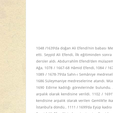
1048 /1639’da doğan Ali Efendi’nin babası Me
etti. Seyyid Ali Efendi, İlk eğitiminden s
dersler aldı. Abdurrahîm Efendi’den mülazem
Ağa, 1078 / 1667-68 Hâmid Efendi, 1084 / 16
1089 / 1678-79’da Sahn-ı Semâniye medresele
1686 Süleymaniye medreselerine atandı. Müder
1690 Edirne kadılığı görevlerinde bulundu. A
arpalık olarak kendisine verildi. 1102 / 169
kendisine arpalık olarak verilen Gemlik’te ik
İstanbul’a döndü.. 1111 / 1699’da Eyüp kadısı 