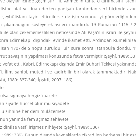
ar ve olaylar içinde geçmiştir. “II. Ahmed'in tahta çıkarılmasını is
isine biat ve dua ederken padişah tarafından sert biçimde azarl
i şeyhülislam tayin ettirdilerse de işin sonunu iyi görmediğind
n çıkamadığını söyleyerek asileri inandırdı. 19 Ramazan 1115 / 2
endi ile olan çekememezlikleri neticesinde Ali Paşa’nın ısrarı ile şey
nra Edirnekapı dışındaki evinde ikamet etti. Ardından Rumelihisarı’
isan 1707’de Sinop’a sürüldü. Bir süre sonra İstanbul’a döndü.
 savaşının yapılması konusunda fetva vermiştir (Şeyhî, 1989: 337-3
 vefat etti. Kabri, Edirnekapı dışında Emir Buhari Tekkesi yakının
. İlim, sahibi, mutedil ve kadirbilir biri olarak tanınmaktadır. 
î, 1989: 337-340; İpşirli, 2007: 186).
ir:
 olsa sıgmaya hergiz ‘ibârete
ndan ziyâde hüccet olur mu siyâdete
akl u zihnine her dem mülâzemete
 anun yanında fem açmaz sehâvete
z dinilse vasfı irişmez nihâyete (Şeyhî, 1989: 336)
î, 1989: 339). Bunun dışında kaynaklarda zikredilen herhangi bir ese