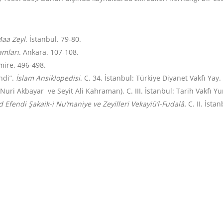
Maa Zeyl
. İstanbul. 79-80.
amları
. Ankara. 107-108.
mire. 496-498.
ndi”.
İslam Ansiklopedisi
. C. 34. İstanbul: Türkiye Diyanet Vakfı Yay.
. Nuri Akbayar ve Seyit Ali Kahraman). C. III. İstanbul: Tarih Vakfı Yu
d Efendi
Şakaik-i Nu’maniye ve Zeyilleri Vekayiü’l-Fudalâ.
C.
II. İsta