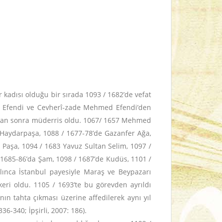
kadısı olduğu bir sırada 1093 / 1682’de vefat
ih Efendi ve Cevherî-zade Mehmed Efendi’den
ıktan sonra müderris oldu. 1067/ 1657 Mehmed
 Haydarpaşa, 1088 / 1677-78’de Gazanfer Ağa,
Paşa, 1094 / 1683 Yavuz Sultan Selim, 1097 /
 1685-86’da Şam, 1098 / 1687’de Kudüs, 1101 /
rılınca İstanbul payesiyle Maraş ve Beypazarı
keri oldu. 1105 / 1693’te bu görevden ayrıldı
nın tahta çıkması üzerine affedilerek aynı yıl
6-340; İpşirli, 2007: 186).