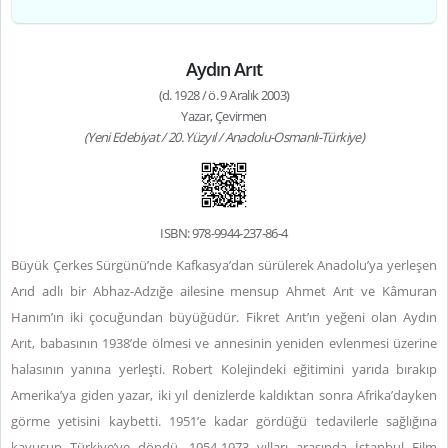
Aydın Arıt
(d. 1928 / ö. 9 Aralık 2003)
Yazar, Çevirmen
(Yeni Edebiyat / 20. Yüzyıl / Anadolu-Osmanlı-Türkiye)
ISBN: 978-9944-237-86-4
Büyük Çerkes Sürgünü’nde Kafkasya’dan sürülerek Anadolu’ya yerleşen
Arıd adlı bir Abhaz-Adzığe ailesine mensup Ahmet Arıt ve Kâmuran
Hanım’ın iki çocuğundan büyüğüdür. Fikret Arıt’ın yeğeni olan Aydın
Arıt, babasının 1938’de ölmesi ve annesinin yeniden evlenmesi üzerine
halasının yanına yerleşti. Robert Kolejindeki eğitimini yarıda bırakıp
Amerika’ya giden yazar, iki yıl denizlerde kaldıktan sonra Afrika’dayken
görme yetisini kaybetti. 1951’e kadar gördüğü tedavilerle sağlığına
kavuşup Türkiye’ye döndü, 1954-1973 yılları arasında İstanbul Film