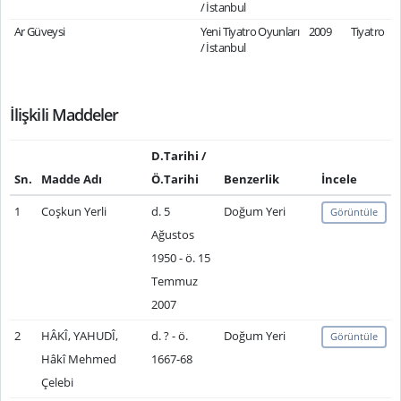
/ İstanbul
Ar Güveysi
Yeni Tiyatro Oyunları
2009
Tiyatro
/ İstanbul
İlişkili Maddeler
D.Tarihi /
Sn.
Madde Adı
Ö.Tarihi
Benzerlik
İncele
1
Coşkun Yerli
d. 5
Doğum Yeri
Görüntüle
Ağustos
1950 - ö. 15
Temmuz
2007
2
HÂKÎ, YAHUDÎ,
d. ? - ö.
Doğum Yeri
Görüntüle
Hâkî Mehmed
1667-68
Çelebi