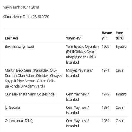
Yayın Tarihi: 10.11.2018
Güncelleme Tarihi: 28.10.2020
Basım
Eser
Eser Adı
Yayın evi
yılı
türü
Bekri Biraz İçmezdi
Yeni Tiyatro Oyunları
1969
Tiyatro
(Erbil Göktaş Oyun
Kitaplığından Ciltli) /
İstanbul
Martin Beck Serisi (Kanaldaki Ölü-
Milliyet Yayınları /
1971
Çeviri
Duman Olan Adam-Oteldeki Cinayet-
İstanbul
Kayıp İtfaiye Arenası-Gülen Polis-
Balkonda Bir Adam Vardı)
Güneşi Parlatanların Gölgesinde
Cem Yayınevi /
1979
Tiyatro
İstanbul
İyi Geceler
Cem Yayınevi /
1984
Çeviri
İstanbul
Oduncunun Dileği
Cem Yayınevi /
1984
Çeviri
İstanbul