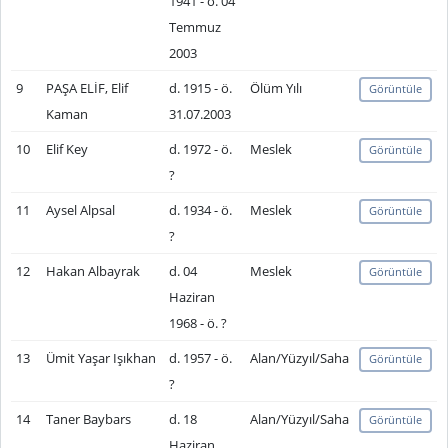
1941 - ö. 04
Temmuz
2003
9
PAŞA ELİF, Elif
d. 1915 - ö.
Ölüm Yılı
Görüntüle
Kaman
31.07.2003
10
Elif Key
d. 1972 - ö.
Meslek
Görüntüle
?
11
Aysel Alpsal
d. 1934 - ö.
Meslek
Görüntüle
?
12
Hakan Albayrak
d. 04
Meslek
Görüntüle
Haziran
1968 - ö. ?
13
Ümit Yaşar Işıkhan
d. 1957 - ö.
Alan/Yüzyıl/Saha
Görüntüle
?
14
Taner Baybars
d. 18
Alan/Yüzyıl/Saha
Görüntüle
Haziran