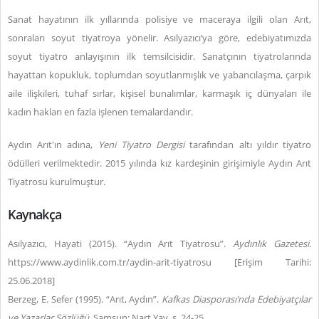
Sanat hayatının ilk yıllarında polisiye ve maceraya ilgili olan Arıt,
sonraları soyut tiyatroya yönelir. Asılyazıcı’ya göre, edebiyatımızda
soyut tiyatro anlayışının ilk temsilcisidir. Sanatçının tiyatrolarında
hayattan kopukluk, toplumdan soyutlanmışlık ve yabancılaşma, çarpık
aile ilişkileri, tuhaf sırlar, kişisel bunalımlar, karmaşık iç dünyaları ile
kadın hakları en fazla işlenen temalardandır.
Aydın Arıt'ın adına,
Yeni Tiyatro Dergisi
tarafından altı yıldır tiyatro
ödülleri verilmektedir. 2015 yılında kız kardeşinin girişimiyle Aydın Arıt
Tiyatrosu kurulmuştur.
Kaynakça
Asılyazıcı, Hayati (2015). “Aydın Arıt Tiyatrosu”.
Aydınlık Gazetesi
.
https://www.aydinlik.com.tr/aydin-arit-tiyatrosu [Erişim Tarihi:
25.06.2018]
Berzeg, E. Sefer (1995). “Arıt, Aydın”.
Kafkas Diasporası’nda Edebiyatçılar
ve Yazarlar Sözlüğü
. Samsun: Nart Yay. s. 24-25.