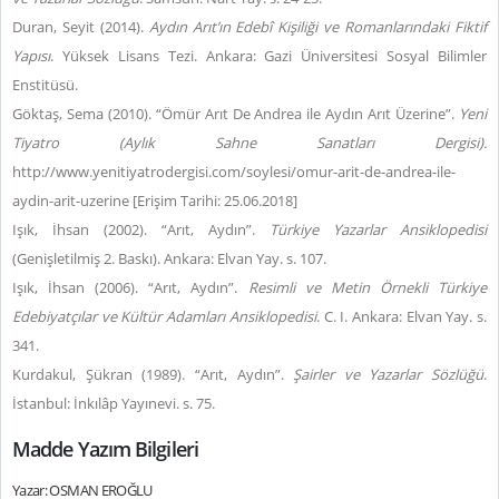
Duran, Seyit (2014).
Aydın Arıt’ın Edebî Kişiliği ve Romanlarındaki Fiktif
Yapısı
. Yüksek Lisans Tezi. Ankara: Gazi Üniversitesi Sosyal Bilimler
Enstitüsü.
Göktaş, Sema (2010). “Ömür Arıt De Andrea ile Aydın Arıt Üzerine”.
Yeni
Tiyatro (Aylık Sahne Sanatları Dergisi).
http://www.yenitiyatrodergisi.com/soylesi/omur-arit-de-andrea-ile-
aydin-arit-uzerine [Erişim Tarihi: 25.06.2018]
Işık, İhsan (2002). “Arıt, Aydın”.
Türkiye Yazarlar Ansiklopedisi
(Genişletilmiş 2. Baskı). Ankara: Elvan Yay. s. 107.
Işık, İhsan (2006). “Arıt, Aydın”.
Resimli ve Metin Örnekli Türkiye
Edebiyatçılar ve Kültür Adamları Ansiklopedisi
. C. I. Ankara: Elvan Yay. s.
341.
Kurdakul, Şükran (1989). “Arıt, Aydın”.
Şairler ve Yazarlar Sözlüğü
.
İstanbul: İnkılâp Yayınevi. s. 75.
Madde Yazım Bilgileri
Yazar: OSMAN EROĞLU