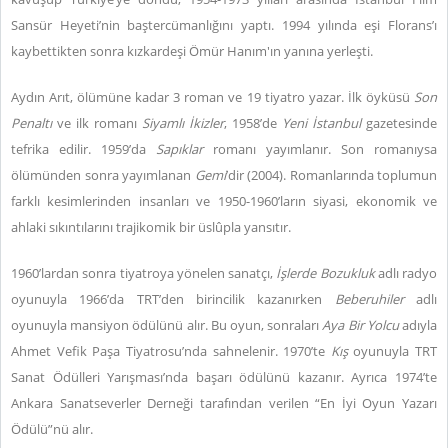
Sansür Heyeti’nin baştercümanlığını yaptı. 1994 yılında eşi Florans’ı
kaybettikten sonra kızkardeşi Ömür Hanım'ın yanına yerleşti.
Aydın Arıt, ölümüne kadar 3 roman ve 19 tiyatro yazar. İlk öyküsü
Son
Penaltı
ve ilk romanı
Siyamlı İkizler
, 1958’de
Yeni İstanbul
gazetesinde
tefrika edilir. 1959’da
Sapıklar
romanı yayımlanır. Son romanıysa
ölümünden sonra yayımlanan
Gemi
’dir (2004). Romanlarında toplumun
farklı kesimlerinden insanları ve 1950-1960’ların siyasi, ekonomik ve
ahlaki sıkıntılarını trajikomik bir üslûpla yansıtır.
1960’lardan sonra tiyatroya yönelen sanatçı,
İşlerde Bozukluk
adlı radyo
oyunuyla 1966’da TRT’den birincilik kazanırken
Beberuhiler
adlı
oyunuyla mansiyon
ödülünü alır. Bu oyun, sonraları
Aya Bir Yolcu
adıyla
Ahmet Vefik Paşa Tiyatrosu’nda sahnelenir. 1970’te
Kış
oyunuyla TRT
Sanat Ödülleri Yarışması’nda başarı ödülünü kazanır. Ayrıca 1974’te
Ankara Sanatseverler Derneği tarafından verilen “En İyi Oyun Yazarı
Ödülü”nü alır.