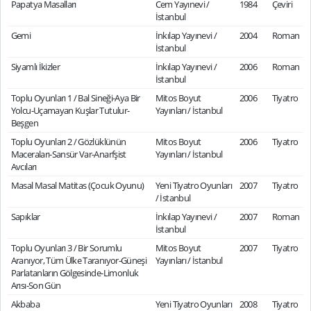
Papatya Masalları
Cem Yayınevi /
1984
Çeviri
İstanbul
Gemi
İnkılap Yayınevi /
2004
Roman
İstanbul
Siyamlı İkizler
İnkılap Yayınevi /
2006
Roman
İstanbul
Toplu Oyunları 1 / Bal Sineği-Aya Bir
Mitos Boyut
2006
Tiyatro
Yolcu-Uçamayan Kuşlar Tutulur-
Yayınları / İstanbul
Beşgen
Toplu Oyunları 2 / Gözlüklünün
Mitos Boyut
2006
Tiyatro
Maceraları-Sansür Var-Anarfşist
Yayınları / İstanbul
Avcıları
Masal Masal Matitas (Çocuk Oyunu)
Yeni Tiyatro Oyunları
2007
Tiyatro
/ İstanbul
Sapıklar
İnkılap Yayınevi /
2007
Roman
İstanbul
Toplu Oyunları 3 / Bir Sorumlu
Mitos Boyut
2007
Tiyatro
Aranıyor, Tüm Ülke Taranıyor-Güneşi
Yayınları / İstanbul
Parlatanların Gölgesinde-Limonluk
Arısı-Son Gün
Akbaba
Yeni Tiyatro Oyunları
2008
Tiyatro