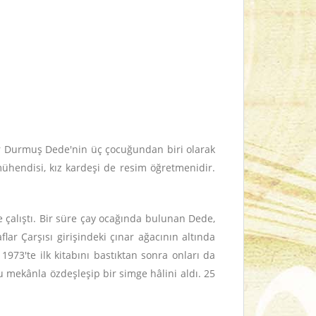
r Durmuş Dede'nin üç çocuğundan biri olarak
hendisi, kız kardeşi de resim öğretmenidir.
e çalıştı. Bir süre çay ocağında bulunan Dede,
ar Çarşısı girişindeki çınar ağacının altında
1973'te ilk kitabını bastıktan sonra onları da
ğu mekânla özdeşleşip bir simge hâlini aldı. 25