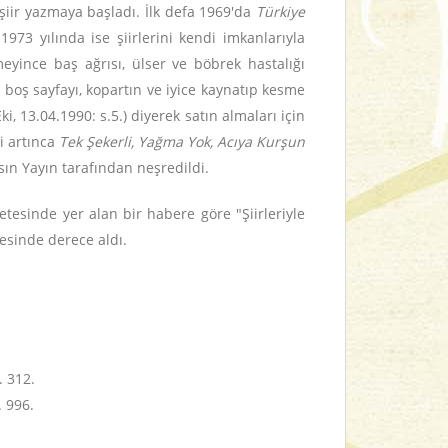
şiir yazmaya başladı. İlk defa 1969'da
Türkiye
1973 yılında ise şiirlerini kendi imkanlarıyla
meyince baş ağrısı, ülser ve böbrek hastalığı
u boş sayfayı, kopartın ve iyice kaynatıp kesme
i, 13.04.1990: s.5.) diyerek satın almaları için
gi artınca
Tek Şekerli, Yağma Yok, Acıya Kurşun
asın Yayın tarafından neşredildi.
etesinde yer alan bir habere göre "Şiirleriyle
nesinde derece aldı.
. 312.
. 996.