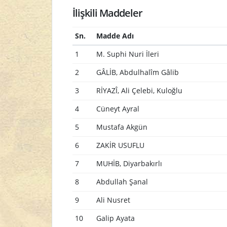
İlişkili Maddeler
Sn.
Madde Adı
1
M. Suphi Nuri İleri
2
GÂLİB, Abdulhalîm Gâlib
3
RİYAZÎ, Ali Çelebi, Kuloğlu
4
Cüneyt Ayral
5
Mustafa Akgün
6
ZAKİR USUFLU
7
MUHİB, Diyarbakırlı
8
Abdullah Şanal
9
Ali Nusret
10
Galip Ayata