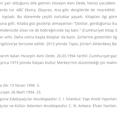
sen şair olduğunu dile getiren Hüseyin Avni Dede, henüz çocukken 
llarda ise
ABC Ekstra, Ekspres, Ana
gibi dergilerde de neşredildi. 
a topladı. Bu dönemde çeşitli zorluklar yaşadı. Kitapları ilgi gör
oluna gitti. Kitaba göz gezdirip almayanları "Dostlar, gördüğünüz b
e midenizde ülser ne de böbreğinizde taş kalır." (Cumhuriyet Kitap Ek
rı arttı. Daha sonra başka kitaplar da bastı. Şiirlerine gösterilen il
 İngilizce'ye tercüme edildi. 2013 yılında
Toplu Şiirler
'i Altıkırkbeş B
arım kalan Hüseyin Avni Dede, 26.03.1994 tarihli
Cumhuriyet
gaz
 Ayrıca 1973 yılında İtalyan Kültür Merkezi'nin düzenlediği şiir mati
 Eki.
13 Nisan 1990. 5.
riyet.
26 Mart 1994. 23.
üne Edebiyatçılar Ansiklopedisi.
C. I. İstanbul: Yapı Kredi Yayınları
çılar ve Kültür Adamları Ansiklopedisi.
C. III. Ankara: Elvan Yaınları