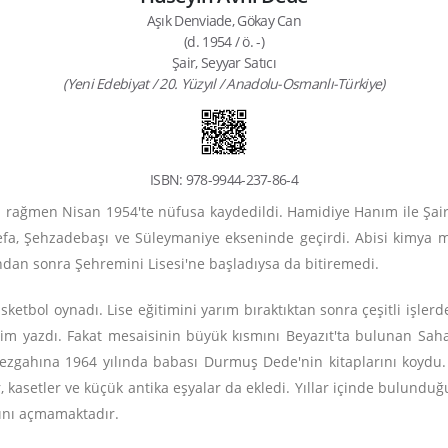
Aşık Denviade, Gökay Can
(d. 1954 / ö. -)
Şair, Seyyar Satıcı
(Yeni Edebiyat / 20. Yüzyıl / Anadolu-Osmanlı-Türkiye)
ISBN: 978-9944-237-86-4
 rağmen Nisan 1954'te nüfusa kaydedildi. Hamidiye Hanım ile Şai
a, Şehzadebaşı ve Süleymaniye ekseninde geçirdi. Abisi kimya mü
ndan sonra Şehremini Lisesi'ne başladıysa da bitiremedi.
ketbol oynadı. Lise eğitimini yarım bıraktıktan sonra çeşitli işlerd
sim yazdı. Fakat mesaisinin büyük kısmını Beyazıt'ta bulunan Sahafl
 tezgahına 1964 yılında babası Durmuş Dede'nin kitaplarını koydu. 
, kasetler ve küçük antika eşyalar da ekledi. Yıllar içinde bulundu
hını açmamaktadır.