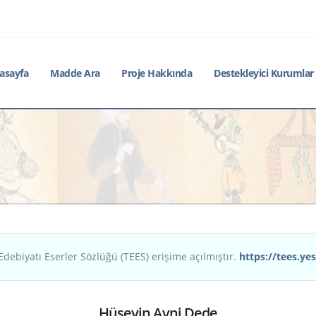
asayfa
Madde Ara
Proje Hakkında
Destekleyici Kurumlar
Edebiyatı Eserler Sözlüğü (TEES) erişime açılmıştır.
https://tees.yes
Hüseyin Avni Dede