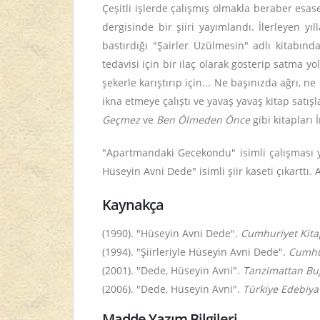
Çeşitli işlerde çalışmış olmakla beraber esa
dergisinde bir şiiri yayımlandı. İlerleyen yı
bastırdığı "Şairler Üzülmesin" adlı kitabınd
tedavisi için bir ilaç olarak gösterip satma y
şekerle karıştırıp için... Ne başınızda ağrı, n
ikna etmeye çalıştı ve yavaş yavaş kitap satışla
Geçmez
ve
Ben Ölmeden Önce
gibi kitapları
"Apartmandaki Gecekondu" isimli çalışması y
Hüseyin Avni Dede" isimli şiir kaseti çıkarttı.
Kaynakça
(1990). "Hüseyin Avni Dede".
Cumhuriyet Kitap
(1994). "Şiirleriyle Hüseyin Avni Dede".
Cumhu
(2001). "Dede, Hüseyin Avni".
Tanzimattan Bug
(2006). "Dede, Hüseyin Avni".
Türkiye Edebiyat
Madde Yazım Bilgileri