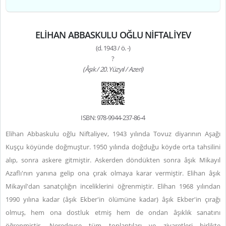
ELİHAN ABBASKULU OĞLU NİFTALİYEV
(d. 1943 / ö. -)
?
(Âşık / 20. Yüzyıl / Azeri)
ISBN: 978-9944-237-86-4
Elihan Abbaskulu oğlu Niftaliyev, 1943 yılında Tovuz diyarının Aşağı
Kuşçu köyünde doğmuştur. 1950 yılında doğduğu köyde orta tahsilini
alıp, sonra askere gitmiştir. Askerden döndükten sonra âşık Mikayıl
Azaflı'nın yanına gelip ona çırak olmaya karar vermiştir. Elihan âşık
Mikayıl'dan sanatçılığın inceliklerini öğrenmiştir. Elihan 1968 yılından
1990 yılına kadar (âşık Ekber'in ölümüne kadar) âşık Ekber'in çırağı
olmuş, hem ona dostluk etmiş hem de ondan âşıklık sanatını
öğrenmiştir. Neredeyse tüm toplantıları ve ziyaretleri birlikte