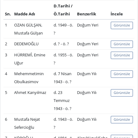
D.Tarihi /
Sn.
Madde Adı
Ö.Tarihi
Benzerlik
İncele
1
OZAN GÜLŞAN,
d. 1949 - ö.
Doğum Yeri
Görüntüle
Mustafa Gülşan
?
2
DEDEMOĞLU
d. ? - ö. ?
Doğum Yeri
Görüntüle
3
HÜRREMÎ, Emine
d. 1955 - ö.
Doğum Yeri
Görüntüle
Uğur
?
4
Mehemmetimin
d. 7 Nisan
Doğum Yılı
Görüntüle
Obulkasimov
1943 - ö. ?
5
Ahmet Kanyılmaz
d. 23
Doğum Yılı
Görüntüle
Temmuz
1943 - ö. ?
6
Mustafa Nejat
d. 1943 - ö.
Doğum Yılı
Görüntüle
Sefercioğlu
?