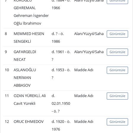
7
KÖROĞLU
d. 1884 - ö.
Alan/Yüzyıl/Saha
Görüntüle
GEHREMAN,
1966
Gehreman İsgender
Oğlu İbrahimov
8
MEMMED HESEN
d. ? - ö.
Alan/Yüzyıl/Saha
Görüntüle
SENGEKLİ
1986
9
GAFARGELDİ
d. 1961 - ö.
Alan/Yüzyıl/Saha
Görüntüle
NECAT
?
10
ASLANOĞLU
d. 1953 - ö.
Madde Adı
Görüntüle
NERİMAN
?
ABBASOV
11
OZAN YÜREKLİ, Ali
d.
Madde Adı
Görüntüle
Cavit Yürekli
02.01.1950
- ö. ?
12
ORUC EHMEDOV
d. 1920 - ö.
Madde Adı
Görüntüle
1976