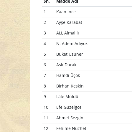
Sn.
Madde Adı
1
Kaan İnce
2
Ayşe Karabat
3
ALİ, Almalılı
4
N. Adem Adıyok
5
Buket Uzuner
6
Aslı Durak
7
Hamdi Üçok
8
Birhan Keskin
9
Lâle Müldür
10
Efe Güzelgöz
11
Ahmet Sezgin
12
Fehime Nüzhet