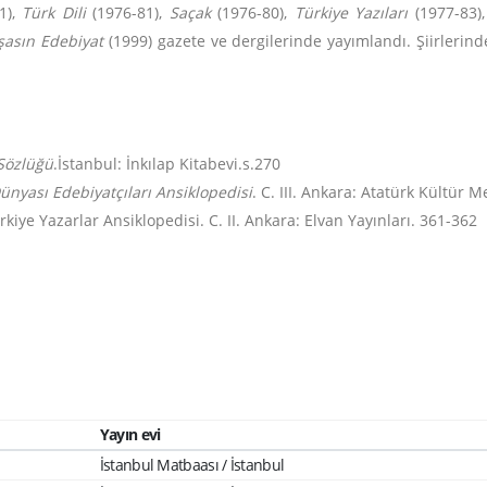
1),
Türk Dili
(1976-81),
Saçak
(1976-80),
Türkiye Yazıları
(1977-83)
şasın Edebiyat
(1999) gazete ve dergilerinde yayımlandı. Şiirlerind
 Sözlüğü
.İstanbul: İnkılap Kitabevi.s.270
ünyası Edebiyatçıları Ansiklopedisi
. C. III. Ankara: Atatürk Kültür 
rkiye Yazarlar Ansiklopedisi. C. II. Ankara: Elvan Yayınları. 361-362
Yayın evi
İstanbul Matbaası / İstanbul