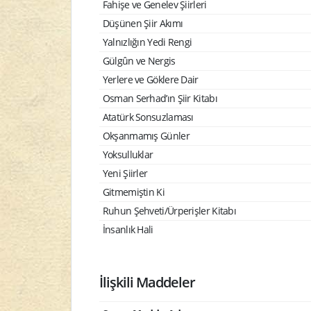
Fahişe ve Genelev Şiirleri
Düşünen Şiir Akımı
Yalnızlığın Yedi Rengi
Gülgûn ve Nergis
Yerlere ve Göklere Dair
Osman Serhad’ın Şiir Kitabı
Atatürk Sonsuzlaması
Okşanmamış Günler
Yoksulluklar
Yeni Şiirler
Gitmemiştin Ki
Ruhun Şehveti/Ürperişler Kitabı
İnsanlık Hali
İlişkili Maddeler