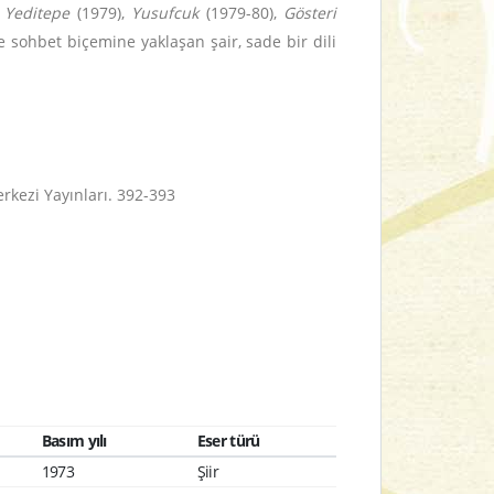
,
Yeditepe
(1979),
Yusufcuk
(1979-80),
Gösteri
e sohbet biçemine yaklaşan şair, sade bir dili
Merkezi Yayınları. 392-393
Basım yılı
Eser türü
1973
Şiir