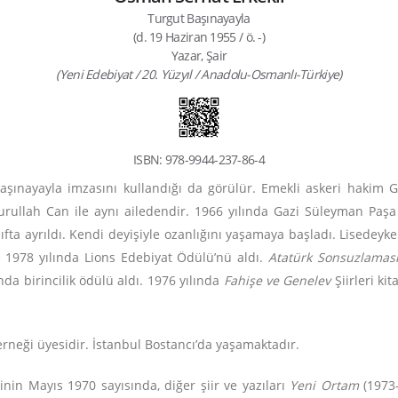
Turgut Başınayayla
(d. 19 Haziran 1955 / ö. -)
Yazar, Şair
(Yeni Edebiyat / 20. Yüzyıl / Anadolu-Osmanlı-Türkiye)
ISBN: 978-9944-237-86-4
aşınayayla imzasını kullandığı da görülür. Emekli askeri hakim G
llah Can ile aynı ailedendir. 1966 yılında Gazi Süleyman Paşa İl
nıfta ayrıldı. Kendi deyişiyle ozanlığını yaşamaya başladı. Lisedeyk
e 1978 yılında Lions Edebiyat Ödülü’nü aldı.
Atatürk Sonsuzlamas
nda birincilik ödülü aldı. 1976 yılında
Fahişe ve Genelev
Şiirleri ki
erneği üyesidir. İstanbul Bostancı’da yaşamaktadır.
inin Mayıs 1970 sayısında, diğer şiir ve yazıları
Yeni Ortam
(1973