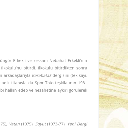
üngör Erkekli ve ressam Nebahat Erkekli’nin
kokulu’nu bitirdi. İlkokulu bitirdikten sonra
en arkadaşlarıyla
Karabatak
dergisini (tek sayı,
ı
adlı kitabıyla da Spor Toto teşkilatının 1981
tabı halkın edep ve nezahetine aykırı görülerek
-75),
Vatan
(1975),
Soyut
(1973-77),
Yeni Dergi