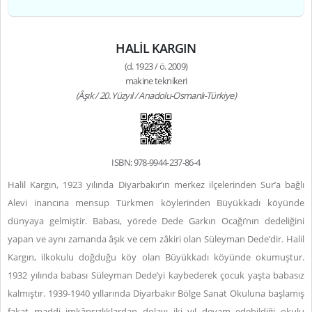
HALİL KARGIN
(d. 1923 / ö. 2009)
makine teknikeri
(Âşık / 20. Yüzyıl / Anadolu-Osmanlı-Türkiye)
ISBN: 978-9944-237-86-4
Halil Kargın, 1923 yılında Diyarbakır’ın merkez ilçelerinden Sur’a bağlı
Alevi inancına mensup Türkmen köylerinden Büyükkadı köyünde
dünyaya gelmiştir. Babası, yörede Dede Garkın Ocağı’nın dedeliğini
yapan ve aynı zamanda âşık ve cem zâkiri olan Süleyman Dede’dir. Halil
Kargın, ilkokulu doğduğu köy olan Büyükkadı köyünde okumuştur.
1932 yılında babası Süleyman Dede’yi kaybederek çocuk yaşta babasız
kalmıştır. 1939-1940 yıllarında Diyarbakır Bölge Sanat Okuluna başlamış
fakat maddi imkânsızlıklardan dolayı iki yıl devam edebildiği okulu