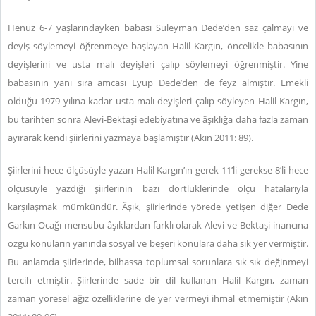
Henüz 6-7 yaşlarındayken babası Süleyman Dede’den saz çalmayı ve
deyiş söylemeyi öğrenmeye başlayan Halil Kargın, öncelikle babasının
deyişlerini ve usta malı deyişleri çalıp söylemeyi öğrenmiştir. Yine
babasının yanı sıra amcası Eyüp Dede’den de feyz almıştır. Emekli
olduğu 1979 yılına kadar usta malı deyişleri çalıp söyleyen Halil Kargın,
bu tarihten sonra Alevi-Bektaşi edebiyatına ve âşıklığa daha fazla zaman
ayırarak kendi şiirlerini yazmaya başlamıştır (Akın 2011: 89).
Şiirlerini hece ölçüsüyle yazan Halil Kargın’ın gerek 11’li gerekse 8’li hece
ölçüsüyle yazdığı şiirlerinin bazı dörtlüklerinde ölçü hatalarıyla
karşılaşmak mümkündür. Âşık, şiirlerinde yörede yetişen diğer Dede
Garkın Ocağı mensubu âşıklardan farklı olarak Alevi ve Bektaşi inancına
özgü konuların yanında sosyal ve beşeri konulara daha sık yer vermiştir.
Bu anlamda şiirlerinde, bilhassa toplumsal sorunlara sık sık değinmeyi
tercih etmiştir. Şiirlerinde sade bir dil kullanan Halil Kargın, zaman
zaman yöresel ağız özelliklerine de yer vermeyi ihmal etmemiştir (Akın