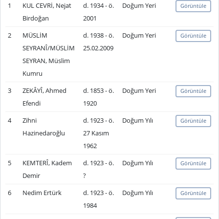
1
KUL CEVRİ, Nejat
d. 1934 - ö.
Doğum Yeri
Görüntüle
Birdoğan
2001
2
MÜSLİM
d. 1938 - ö.
Doğum Yeri
Görüntüle
SEYRANÎ/MÜSLİM
25.02.2009
SEYRAN, Müslim
Kumru
3
ZEKÂYÎ, Ahmed
d. 1853 - ö.
Doğum Yeri
Görüntüle
Efendi
1920
4
Zihni
d. 1923 - ö.
Doğum Yılı
Görüntüle
Hazinedaroğlu
27 Kasım
1962
5
KEMTERÎ, Kadem
d. 1923 - ö.
Doğum Yılı
Görüntüle
Demir
?
6
Nedim Ertürk
d. 1923 - ö.
Doğum Yılı
Görüntüle
1984