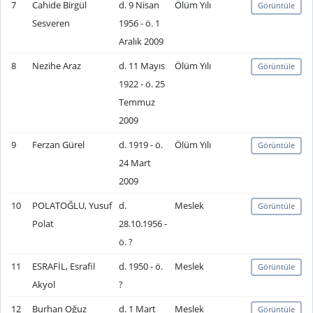
7
Cahide Birgül
d. 9 Nisan
Ölüm Yılı
Görüntüle
Sesveren
1956 - ö. 1
Aralık 2009
8
Nezihe Araz
d. 11 Mayıs
Ölüm Yılı
Görüntüle
1922 - ö. 25
Temmuz
2009
9
Ferzan Gürel
d. 1919 - ö.
Ölüm Yılı
Görüntüle
24 Mart
2009
10
POLATOĞLU, Yusuf
d.
Meslek
Görüntüle
Polat
28.10.1956 -
ö. ?
11
ESRAFİL, Esrafil
d. 1950 - ö.
Meslek
Görüntüle
Akyol
?
12
Burhan Oğuz
d. 1 Mart
Meslek
Görüntüle