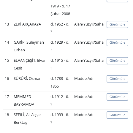
1919 - ö. 17
Şubat 2008
13
ZEKİ AKÇAKAYA
d. 1952 - ö.
Alan/Yüzyıl/Saha
Görüntüle
?
14
GARİP, Süleyman
d. 1929 - ö.
Alan/Yüzyıl/Saha
Görüntüle
Orhan
?
15
ELVANÇEŞİT, Elvan
d. 1915 - ö.
Alan/Yüzyıl/Saha
Görüntüle
Çeşit
?
16
SÜRÛRÎ, Osman
d. 1783 - ö.
Madde Adı
Görüntüle
1855
17
MEMMED
d. 1912 - ö.
Madde Adı
Görüntüle
BAYRAMOV
?
18
SEFİLÎ, Ali Asgar
d. 1933 - ö.
Madde Adı
Görüntüle
Berktaş
?