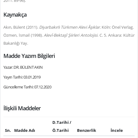
2011: 89-96).
Kaynakça
Akın, Bülent (2011).
Diyarbakırlı Türkmen Alevi Âşıklar
. Köln: Önel Verlag.
Özmen, İsmail (1998).
Alevî-Bektaşî Şiirleri Antolojisi
. C. 5. Ankara: Kültür
Bakanlığı Yay.
Madde Yazım Bilgileri
Yazar: DR. BÜLENT AKIN
Yayın Tarihi: 03.01.2019
Güncelleme Tarihi: 07.12.2020
İlişkili Maddeler
D.Tarihi /
Sn.
Madde Adı
Ö.Tarihi
Benzerlik
İncele