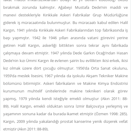
bırakmak zorunda kalmıştır. Ağabeyi Mustafa Dede’nin maddi ve
manevi destekleriyle Kırıkkale Askeri Fabrikalar Grup Müdürlüğüne
giderek iş müracaatında bulunmuştur. Bu müracaatı kabul edilen Halil
Kargın, 1941 yılında Kırıkkale Askeri Fabrikalarından top fabrikasında iş
başı yapmıştır. 1942 ile 1946 yılları arasında vatani görevini yerine
getiren Halil Kargın, askerliği bittikten sonra tekrar aynı fabrikada
çalışmaya devam etmiştir. 1947 yılında Dede Garkın Ocağı’ndan Hasan
Dede’nin kızı Ümmi Kargın ile evlenen şairin bu evlilikten ikisi erkek, ikisi
kız olmak üzere dört çocuğu olmuştur. 1956’da Orta Sanat okulunu,
1959’da meslek lisesini, 1967 yılında da işokulu Akşam Tekniker Makine
bölümünü bitirmiştir. Askeri fabrikaların ve Makine Kimya Endüstrisi
kurumunun muhtelif ünitelerinde makine teknikeri olarak görev
yapmış, 1979 yılında kendi isteğiyle emekli olmuştur (Akın 2011: 88-
89).
Halil Kargın, emekli olduktan sonra İzmir Balçova’ya yerleşmiş ve
yaşamının sonuna kadar da burada ikamet etmiştir (Özmen 1998: 285).
Kargın, 2009 yılında yakalandığı prostat kanserine yenik düşerek vefat
etmiştir (Akın 2011: 88-89).