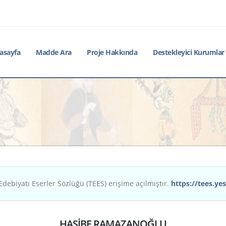
asayfa
Madde Ara
Proje Hakkında
Destekleyici Kurumlar
Edebiyatı Eserler Sözlüğü (TEES) erişime açılmıştır.
https://tees.yes
HASİBE RAMAZANOĞLU