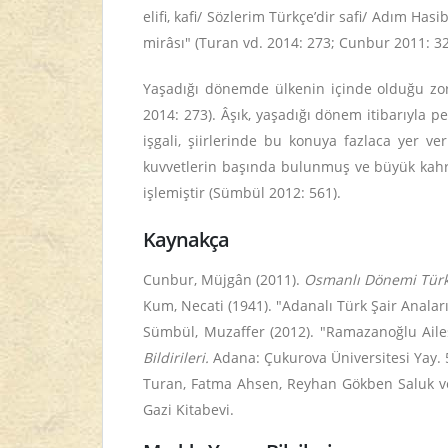
elifi, kafi/ Sözlerim Türkçe’dir safi/ Adım H
mirâsı" (Turan vd. 2014: 273; Cunbur 2011: 32
Yaşadığı dönemde ülkenin içinde olduğu zorl
2014: 273). Âşık, yaşadığı dönem itibarıyla pe
işgali, şiirlerinde bu konuya fazlaca yer
kuvvetlerin başında bulunmuş ve büyük kahraman
işlemiştir (Sümbül 2012: 561).
Kaynakça
Cunbur, Müjgân (2011).
Osmanlı Dönemi Türk 
Kum, Necati (1941). "Adanalı Türk Şair Anal
Sümbül, Muzaffer (2012). "Ramazanoğlu Ail
Bildirileri.
Adana: Çukurova Üniversitesi Yay. 
Turan, Fatma Ahsen, Reyhan Gökben Saluk v
Gazi Kitabevi.