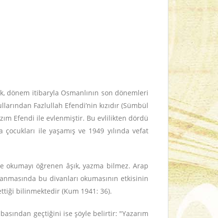
k, dönem itibaryla Osmanlının son dönemleri
llarından Fazlullah Efendi’nin kızıdır (Sümbül
m Efendi ile evlenmiştir. Bu evlilikten dördü
çocukları ile yaşamış ve 1949 yılında vefat
e okumayı öğrenen âşık, yazma bilmez. Arap
azanmasında bu divanları okumasının etkisinin
ettiği bilinmektedir (Kum 1941: 36).
asından geçtiğini ise şöyle belirtir: "Yazarım