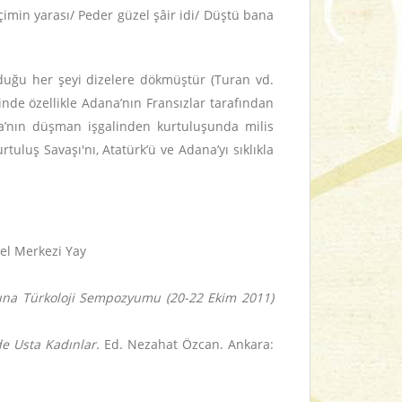
çimin yarası/ Peder güzel şâir idi/ Düştü bana
lduğu her şeyi dizelere dökmüştür (Turan vd.
sinde özellikle Adana’nın Fransızlar tarafından
a’nın düşman işgalinden kurtuluşunda milis
tuluş Savaşı'nı, Atatürk’ü ve Adana’yı sıklıkla
el Merkezi Yay
ına Türkoloji Sempozyumu (20-22 Ekim 2011)
 Usta Kadınlar.
Ed. Nezahat Özcan. Ankara: