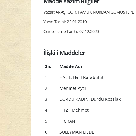
Madde Yazım Bilgileri
Yazar: ARAŞ. GÖR. PAMUK NURDAN GÜMÜŞTEPE
Yayın Tarihi: 22.01.2019
Güncelleme Tarihi: 07.12.2020
İlişkili Maddeler
Sn.
Madde Adı
1
HALİL, Halil Karabulut
2
Mehmet Aycı
3
DURDU KADIN, Durdu Kozalak
4
HIFZÎ, Mehmet
5
HİCRANÎ
6
SÜLEYMAN DEDE