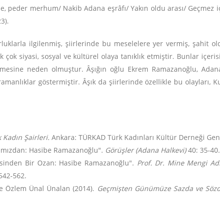
asibe, peder merhum/ Nakib Adana eşrâfı/ Yakın oldu arası/ Geçmez i
3).
uklarla ilgilenmiş, şiirlerinde bu meselelere yer vermiş, şahit o
k çok siyasi, sosyal ve kültürel olaya tanıklık etmiştir. Bunlar içeri
 vermesine neden olmuştur. Âşığın oğlu Ekrem Ramazanoğlu, Adan
lıklar göstermiştir. Âşık da şiirlerinde özellikle bu olayları, Kur
Kadın Şairleri.
Ankara: TÜRKAD Türk Kadınları Kültür Derneği Gen
arımızdan: Hasibe Ramazanoğlu".
Görüşler (Adana Halkevi)
40: 35-40.
esinden Bir Ozan: Hasibe Ramazanoğlu".
Prof. Dr. Mine Mengi Ad
542-562.
e Özlem Ünal Ünalan (2014).
Geçmişten Günümüze Sazda ve Sözde