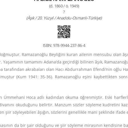
(d. 1860 / ö. 1949)
?
(Âşık / 20. Yüzyıl / Anadolu-Osmanlı-Türkiye)
ISBN: 978-9944-237-86-4
oğmuştur. Ramazanoğlu Beyliğini kuran ailenin mensubu olan âşı
tır. Yaşamının tamamını Adana’da geçirdiği bilinen âşık, Ramazanoğu
tarafından akrabaları olan Hacı Abdurrahman Efendi’nin oğlu Hazı
lmuştur (Kum 1941: 35-36). Ramazanoğlu eşini kaybettikten sonra 
n Ümmehani Hoca adlı kadından okuma öğrenmiştir. Eski harflerl
unus divanını okuduğunu belirtir. Manzum sözler söyleme kudretini k
n şiir söyleyebilen âşığın, sözlerini genellikle mani şeklinde ifade 
sının da bir şair olduğunu ve şiir söyleme mirasının kendisine bab